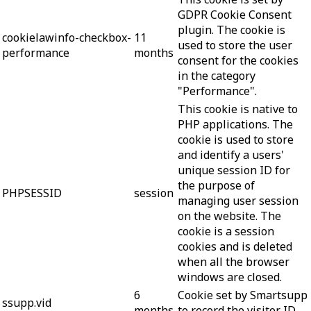
GDPR Cookie Consent
plugin. The cookie is
cookielawinfo-checkbox-
11
used to store the user
performance
months
consent for the cookies
in the category
"Performance".
This cookie is native to
PHP applications. The
cookie is used to store
and identify a users'
unique session ID for
the purpose of
PHPSESSID
session
managing user session
on the website. The
cookie is a session
cookies and is deleted
when all the browser
windows are closed.
6
Cookie set by Smartsupp
ssupp.vid
months
to record the visitor ID.