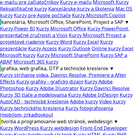
e-mailu pre začiatočníkov
Kurzy e-mailu
Microsoft Kurzy
Rekvalifikačné kurzy
Kancelárske kurzy a školenia
Mac OS
kurzy
Kurzy pre Apple počítače
Kurzy Microsoft Copilot
kancelária, Microsoft Office, SharePoint, Project a SAP
▼
Kurzy Power BI
Kurzy Microsoft Office
Kurzy PowerPoint,
prezentačné zručnosti a Visio
Kurzy Microsoft Project a
projektové riadenie
Kurzy Word
Kurzy Excel
Kurzy
prezentácie
Kurzy Access
Kurzy Outlook
Online kurzy Excel
Microsoft kurzy
Kurzy Microsoft SharePoint
Kurzy SAP a
ABAP
Microsoft 365 kurzy
grafika, web grafika, DTP a technické kreslenie
▼
Kurzy strihanie videa, Davinci Resolve, Premiere a After
Effects
Kurzy grafiky - grafický dizajn
Kurzy Adobe
Photoshop
Kurzy Adobe Illustrator
Kurzy Davinci Resolve
Kurzy 3D tlače a modelovania
Kurzy Adobe InDesign
Kurzy
AutoCAD - technické kreslenie
Adobe kurzy
Video kurzy
Kurzy technického kreslenia
Kurzy fotografovania
(mobilom, zrkadlovkou)
tvorba a programovanie web stránok, webdesign
▼
Kurzy WordPress
Kurzy webdesign
Front-End Developer
kurzy
Kurzy tvorby web stránok
Kurzy HTML
Kurzy PHP