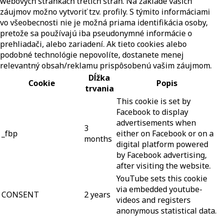
webových stránkach tretích strán. Na základe vašich
záujmov možno vytvoriť tzv. profily. S týmito informáciami
vo všeobecnosti nie je možná priama identifikácia osoby,
pretože sa používajú iba pseudonymné informácie o
prehliadači, alebo zariadení. Ak tieto cookies alebo
podobné technológie nepovolíte, dostanete menej
relevantný obsah/reklamu prispôsobenú vašim záujmom.
Dĺžka
Cookie
Popis
trvania
This cookie is set by
Facebook to display
advertisements when
3
_fbp
either on Facebook or on a
months
digital platform powered
by Facebook advertising,
after visiting the website.
YouTube sets this cookie
via embedded youtube-
CONSENT
2 years
videos and registers
anonymous statistical data.