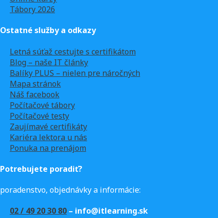
Tábory 2026
Ostatné služby a odkazy
Letná súťaž cestujte s certifikátom
Blog – naše IT články
Balíky PLUS – nielen pre náročných
Mapa stránok
Náš facebook
Počítačové tábory
Počítačové testy
Zaujímavé certifikáty
Kariéra lektora u nás
Ponuka na prenájom
Potrebujete poradiť?
poradenstvo, objednávky a informácie:
02 / 49 20 30 80
– info@itlearning.sk