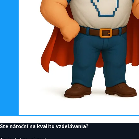
Ste nároční na kvalitu vzdelávania?