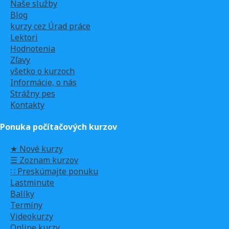
Naše služby
Blog
kurzy cez Úrad práce
Lektori
Hodnotenia
Zľavy
všetko o kurzoch
Informácie, o nás
Strážny pes
Kontakty
Ponuka počítačových kurzov
★ Nové kurzy
☰ Zoznam kurzov
∷ Preskúmajte ponuku
Lastminute
Balíky
Termíny
Videokurzy
Online kurzy