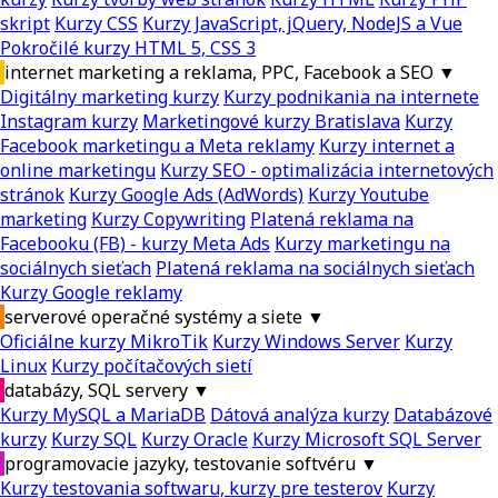
skript
Kurzy CSS
Kurzy JavaScript, jQuery, NodeJS a Vue
Pokročilé kurzy HTML 5, CSS 3
internet marketing a reklama, PPC, Facebook a SEO
▼
Digitálny marketing kurzy
Kurzy podnikania na internete
Instagram kurzy
Marketingové kurzy Bratislava
Kurzy
Facebook marketingu a Meta reklamy
Kurzy internet a
online marketingu
Kurzy SEO - optimalizácia internetových
stránok
Kurzy Google Ads (AdWords)
Kurzy Youtube
marketing
Kurzy Copywriting
Platená reklama na
Facebooku (FB) - kurzy Meta Ads
Kurzy marketingu na
sociálnych sieťach
Platená reklama na sociálnych sieťach
Kurzy Google reklamy
serverové operačné systémy a siete
▼
Oficiálne kurzy MikroTik
Kurzy Windows Server
Kurzy
Linux
Kurzy počítačových sietí
databázy, SQL servery
▼
Kurzy MySQL a MariaDB
Dátová analýza kurzy
Databázové
kurzy
Kurzy SQL
Kurzy Oracle
Kurzy Microsoft SQL Server
programovacie jazyky, testovanie softvéru
▼
Kurzy testovania softwaru, kurzy pre testerov
Kurzy