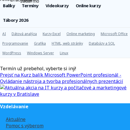
Balíky
Termíny
Videokurzy
Online kurzy
Tábory 2026
AI
Dátová analýza
Kurzy Excel
Online marketing
Microsoft Office
Programovanie
Grafika
HTML, web stránky
Databázy a SQL
WordPress
Windows Server
Linux
Termín už prebehol, vyberte si iný!
Prejsť na Kurz balík Microsoft PowerPoint profesionál -
Ovládanie nástroja a tvorba profesionálnych prezentácií
Vzdelávanie
Aktuálne
Pomoc s výberom