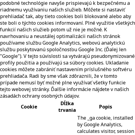
podobné technológie navyše prispievajú k bezpečnému a
riadnemu využívaniu našich služieb. Môžete si nastaviť
prehliadač tak, aby tieto cookies boli blokované alebo aby
ste boli o týchto cookies informovaní. Plné využitie všetkých
funkcií našich služieb potom už nie je možné. K
navrhovaniu a neustálej optimalizácii našich stránok
používame službu Google Analytics, webovú analytickú
službu poskytovanú spoločnosťou Google Inc. (Ďalej len
"Google"). V tejto súvislosti sa vytvárajú pseudonymizované
profily použitia a používajú sa súbory cookies. Ukladanie
cookies môžete zabrániť nastavením príslušného softvéru
prehliadača. Radi by sme však zdôraznili, že v tomto
prípade nemusí byť možné plne využívať všetky funkcie
tejto webovej stránky. Ďalšie informácie nájdete v našich
zásadách ochrany osobných údajov.
Dĺžka
Cookie
Popis
trvania
The _ga cookie, installed
by Google Analytics,
calculates visitor, session