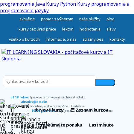
programovania Java
Kurzy Python
Kurzy programovania a
programovacie jazyky
aktuálne
pomoc s výberom
naše služby
blog
kurzy cez úrad práce
lektori
hodnotenia
zľavy
všetko o kurzoch
informácie, o nás
strážny pes
kontakty
už 18 rokov
špičkové certifikované školiace stredisko
absolvujte naše
IT kurzy online, alebo prezenčne v Bratislave
★ Nové kurzy
☰ Zoznam kurzov
100% garancia
spokojnosti, opakovanie kurzu zadarmo
∷ Preskúmajte ponuku
Lastminute