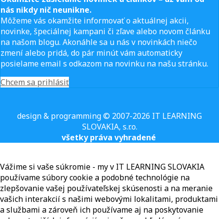
nás nikdy nič neunikne.
Môžeme vás okamžite informovať o aktuálnej akcii,
novinke, špeciálnej kampani či zľave alebo novom článku
na našom blogu. Akonáhle sa u nás v novinkách niečo
zmení alebo pridá, do pár minút vám automaticky
posielame email s odkazom na novinku na našu stránku.
Chcem sa prihlásiť
design & programming © 2007-2026 IT LEARNING
SLOVAKIA, s.r.o.
všetky práva vyhradené
Vážime si vaše súkromie - my v IT LEARNING SLOVAKIA
používame súbory cookie a podobné technológie na
zlepšovanie vašej používateľskej skúsenosti a na meranie
vašich interakcií s našimi webovými lokalitami, produktami
a službami a zároveň ich používame aj na poskytovanie