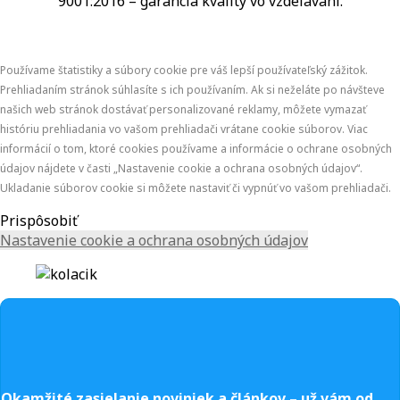
9001:2016 – garancia kvality vo vzdelávaní.
Používame štatistiky a súbory cookie pre váš lepší používateľský zážitok.
Prehliadaním stránok súhlasíte s ich používaním. Ak si neželáte po návšteve
našich web stránok dostávať personalizované reklamy, môžete vymazať
históriu prehliadania vo vašom prehliadači vrátane cookie súborov. Viac
informácií o tom, ktoré cookies používame a informácie o ochrane osobných
údajov nájdete v časti „Nastavenie cookie a ochrana osobných údajov“.
Ukladanie súborov cookie si môžete nastaviť či vypnúť vo vašom prehliadači.
Prispôsobiť
Nastavenie cookie a ochrana osobných údajov
Okamžité zasielanie noviniek a článkov – u
ž vám od