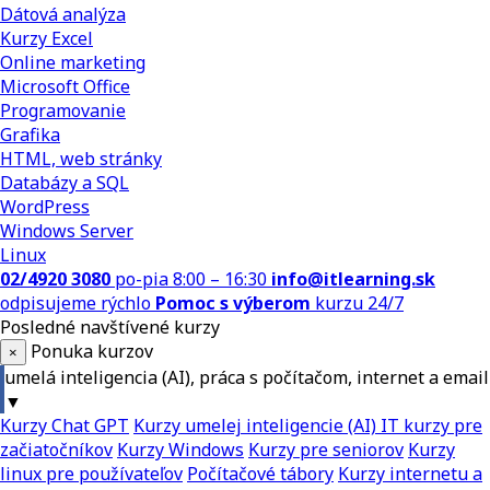
Dátová analýza
Kurzy Excel
Online marketing
Microsoft Office
Programovanie
Grafika
HTML, web stránky
Databázy a SQL
WordPress
Windows Server
Linux
02/4920 3080
po-pia 8:00 – 16:30
info@itlearning.sk
odpisujeme rýchlo
Pomoc s výberom
kurzu 24/7
Posledné navštívené kurzy
Ponuka kurzov
×
umelá inteligencia (AI), práca s počítačom, internet a email
▼
Kurzy Chat GPT
Kurzy umelej inteligencie (AI)
IT kurzy pre
začiatočníkov
Kurzy Windows
Kurzy pre seniorov
Kurzy
linux pre používateľov
Počítačové tábory
Kurzy internetu a