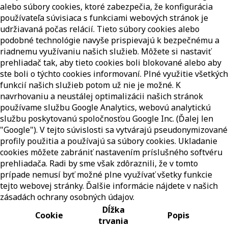
alebo súbory cookies, ktoré zabezpečia, že konfigurácia
používateľa súvisiaca s funkciami webových stránok je
udržiavaná počas relácií. Tieto súbory cookies alebo
podobné technológie navyše prispievajú k bezpečnému a
riadnemu využívaniu našich služieb. Môžete si nastaviť
prehliadač tak, aby tieto cookies boli blokované alebo aby
ste boli o týchto cookies informovaní. Plné využitie všetkých
funkcií našich služieb potom už nie je možné. K
navrhovaniu a neustálej optimalizácii našich stránok
používame službu Google Analytics, webovú analytickú
službu poskytovanú spoločnosťou Google Inc. (Ďalej len
"Google"). V tejto súvislosti sa vytvárajú pseudonymizované
profily použitia a používajú sa súbory cookies. Ukladanie
cookies môžete zabrániť nastavením príslušného softvéru
prehliadača. Radi by sme však zdôraznili, že v tomto
prípade nemusí byť možné plne využívať všetky funkcie
tejto webovej stránky. Ďalšie informácie nájdete v našich
zásadách ochrany osobných údajov.
Dĺžka
Cookie
Popis
trvania