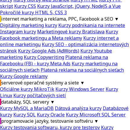
skript
Kurzy CSS
Kurzy JavaScript, jQuery, NodeJS a Vue
Pokročilé kurzy HTML 5, CSS 3
internet marketing a reklama, PPC, Facebook a SEO
▼
Digitálny marketing kurzy
Kurzy podnikania na internete
Instagram kurzy
Marketingové kurzy Bratislava
Kurzy
Facebook marketingu a Meta reklamy
Kurzy internet a
online marketingu
Kurzy SEO - optimalizácia internetových
stránok
Kurzy Google Ads (AdWords)
Kurzy Youtube
marketing
Kurzy Copywriting
Platená reklama na
Facebooku (FB) - kurzy Meta Ads
Kurzy marketingu na
sociálnych sieťach
Platená reklama na sociálnych sieťach
Kurzy Google reklamy
serverové operačné systémy a siete
▼
Oficiálne kurzy MikroTik
Kurzy Windows Server
Kurzy
Linux
Kurzy počítačových sietí
databázy, SQL servery
▼
Kurzy MySQL a MariaDB
Dátová analýza kurzy
Databázové
kurzy
Kurzy SQL
Kurzy Oracle
Kurzy Microsoft SQL Server
programovacie jazyky, testovanie softvéru
▼
Kurzy testovania softwaru, kurzy pre testerov
Kurzy