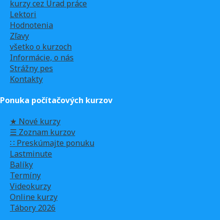
kurzy cez Úrad práce
Lektori
Hodnotenia
Zľavy
všetko o kurzoch
Informácie, o nás
Strážny pes
Kontakty
Ponuka počítačových kurzov
★ Nové kurzy
☰ Zoznam kurzov
∷ Preskúmajte ponuku
Lastminute
Balíky
Termíny
Videokurzy
Online kurzy
Tábory 2026