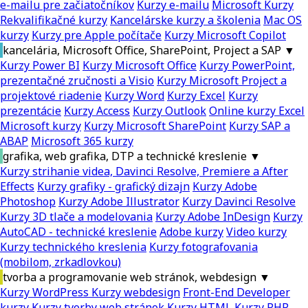
e-mailu pre začiatočníkov
Kurzy e-mailu
Microsoft Kurzy
Rekvalifikačné kurzy
Kancelárske kurzy a školenia
Mac OS
kurzy
Kurzy pre Apple počítače
Kurzy Microsoft Copilot
kancelária, Microsoft Office, SharePoint, Project a SAP
▼
Kurzy Power BI
Kurzy Microsoft Office
Kurzy PowerPoint,
prezentačné zručnosti a Visio
Kurzy Microsoft Project a
projektové riadenie
Kurzy Word
Kurzy Excel
Kurzy
prezentácie
Kurzy Access
Kurzy Outlook
Online kurzy Excel
Microsoft kurzy
Kurzy Microsoft SharePoint
Kurzy SAP a
ABAP
Microsoft 365 kurzy
grafika, web grafika, DTP a technické kreslenie
▼
Kurzy strihanie videa, Davinci Resolve, Premiere a After
Effects
Kurzy grafiky - grafický dizajn
Kurzy Adobe
Photoshop
Kurzy Adobe Illustrator
Kurzy Davinci Resolve
Kurzy 3D tlače a modelovania
Kurzy Adobe InDesign
Kurzy
AutoCAD - technické kreslenie
Adobe kurzy
Video kurzy
Kurzy technického kreslenia
Kurzy fotografovania
(mobilom, zrkadlovkou)
tvorba a programovanie web stránok, webdesign
▼
Kurzy WordPress
Kurzy webdesign
Front-End Developer
kurzy
Kurzy tvorby web stránok
Kurzy HTML
Kurzy PHP