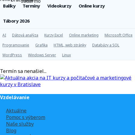
Balíky
Termíny
Videokurzy
Online kurzy
Tábory 2026
AI
Dátová analýza
Kurzy Excel
Online marketing
Microsoft Office
Programovanie
Grafika
HTML, web stránky
Databázy a SQL
WordPress
Windows Server
Linux
Termín sa nenašiel...
Vzdelávanie
Aktuálne
Pomoc s výberom
Naše služby
Blog