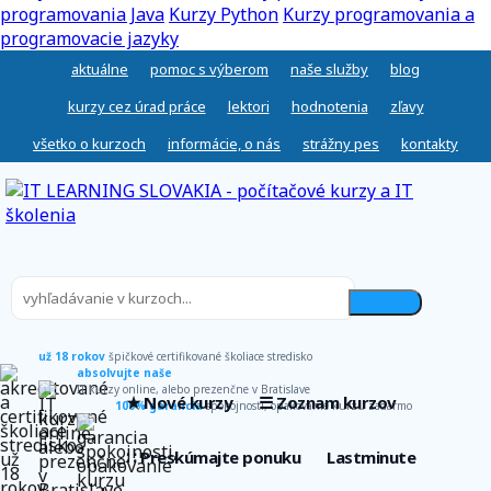
programovania Java
Kurzy Python
Kurzy programovania a
programovacie jazyky
aktuálne
pomoc s výberom
naše služby
blog
kurzy cez úrad práce
lektori
hodnotenia
zľavy
všetko o kurzoch
informácie, o nás
strážny pes
kontakty
už 18 rokov
špičkové certifikované školiace stredisko
absolvujte naše
IT kurzy online, alebo prezenčne v Bratislave
★ Nové kurzy
☰ Zoznam kurzov
100% garancia
spokojnosti, opakovanie kurzu zadarmo
∷ Preskúmajte ponuku
Lastminute