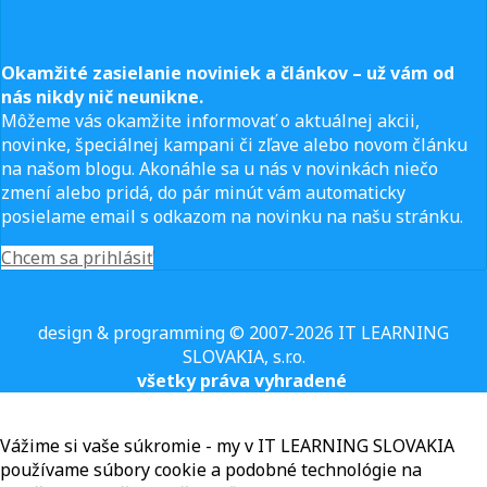
Okamžité zasielanie noviniek a článkov – u
ž vám od
nás nikdy nič neunikne.
Môžeme vás okamžite informovať o aktuálnej akcii,
novinke, špeciálnej kampani či zľave alebo novom článku
na našom blogu. Akonáhle sa u nás v novinkách niečo
zmení alebo pridá, do pár minút vám automaticky
posielame email s odkazom na novinku na našu stránku.
Chcem sa prihlásiť
design & programming © 2007-2026 IT LEARNING
SLOVAKIA, s.r.o.
všetky práva vyhradené
Vážime si vaše súkromie - my v IT LEARNING SLOVAKIA
používame súbory cookie a podobné technológie na