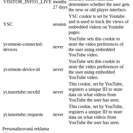
VISITOR_INFO1_LIVE
months
determines whether the user gets
27 days
the new or old player interface.
YSC cookie is set by Youtube
and is used to track the views of
YSC
session
embedded videos on Youtube
pages.
YouTube sets this cookie to
yt-remote-connected-
store the video preferences of
never
devices
the user using embedded
YouTube video.
YouTube sets this cookie to
store the video preferences of
yt-remote-device-id
never
the user using embedded
YouTube video.
This cookie, set by YouTube,
registers a unique ID to store
yt.innertube::nextId
never
data on what videos from
YouTube the user has seen.
This cookie, set by YouTube,
registers a unique ID to store
yt.innertube::requests
never
data on what videos from
YouTube the user has seen.
Personalizovaná reklama