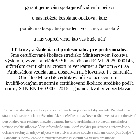
garantujeme vám spokojnosť vrátením peňazí
u nás môžete bezplatne opakovať kurz
ponúkame bezplatné poradenstvo – áno, aj osobné
u nás vopred viete, kto vás bude učiť
IT kurzy a školenia od profesionálov pre profesionálov.
Sme certifikované školiace stredisko Ministerstvom školstva,
výskumu, vývoja a mládeže SR pod číslom RCVI_2025_000143,
držiteľom certifikátu Microsoft Silver Partner a členom AVIDA –
Ambasádora vzdelávania dospelých na Slovensku i v zahraničí.​​​​​​​​​​​​​​​​
Oficiálne MikroTik certifikované školiace centrum s
kvalifikovanými trénermi ​​​​​​​​​​a certifikované školiace stredisko podľa
normy STN EN ISO 9001:2016 – garancia kvality vo vzdelávaní.
Používame štatistiky a súbory cookie pre váš lepší používateľský zážitok. Prehliadaním
stránok súhlasíte s ich používaním. Ak si neželáte po návšteve našich web stránok dostávať
personalizované reklamy, môžete vymazať históriu prehliadania vo vašom prehliadači
vrátane cookie súborov. Viac informácií o tom, ktoré cookies používame a informácie o
ochrane osobných údajov nájdete v časti „Nastavenie cookie a ochrana osobných údajov“.
Ukladanie súborov cookie si môžete nastaviť či vypnúť vo vašom prehliadači.