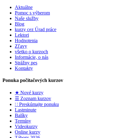
Aktuálne
Pomoc s výberom
Naše služby
Blog
kurzy cez Úrad práce
Lektori
Hodnotenia
Zľavy
všetko o kurzoch
Informácie, o nás
Strážny pes
Kontakty
Ponuka počítačových kurzov
★ Nové kurzy
☰ Zoznam kurzov
∷ Preskúmajte ponuku
Lastminute
Balíky
Termíny
Videokurzy
Online kurzy
Tábory 2026