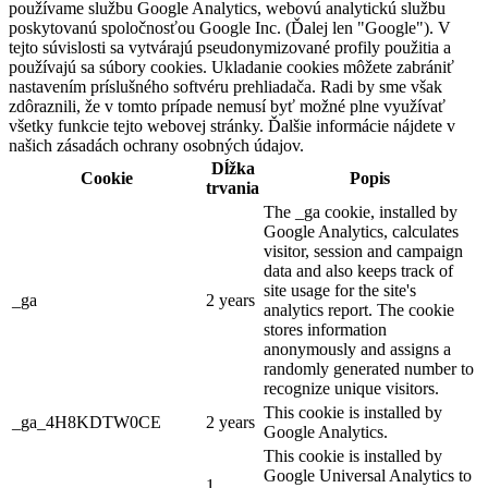
používame službu Google Analytics, webovú analytickú službu
poskytovanú spoločnosťou Google Inc. (Ďalej len "Google"). V
tejto súvislosti sa vytvárajú pseudonymizované profily použitia a
používajú sa súbory cookies. Ukladanie cookies môžete zabrániť
nastavením príslušného softvéru prehliadača. Radi by sme však
zdôraznili, že v tomto prípade nemusí byť možné plne využívať
všetky funkcie tejto webovej stránky. Ďalšie informácie nájdete v
našich zásadách ochrany osobných údajov.
Dĺžka
Cookie
Popis
trvania
The _ga cookie, installed by
Google Analytics, calculates
visitor, session and campaign
data and also keeps track of
site usage for the site's
_ga
2 years
analytics report. The cookie
stores information
anonymously and assigns a
randomly generated number to
recognize unique visitors.
This cookie is installed by
_ga_4H8KDTW0CE
2 years
Google Analytics.
This cookie is installed by
Google Universal Analytics to
1