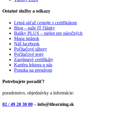
Ostatné služby a odkazy
Letná súťaž cestujte s certifikátom
Blog – naše IT články
Balíky PLUS – nielen pre náročných
Mapa stránok
Náš facebook
Počítačové tábory
Počítačové testy
Zaujímavé certifikáty
Kariéra lektora u nás
Ponuka na prenájom
Potrebujete poradiť?
poradenstvo, objednávky a informácie:
02 / 49 20 30 80
– info@itlearning.sk