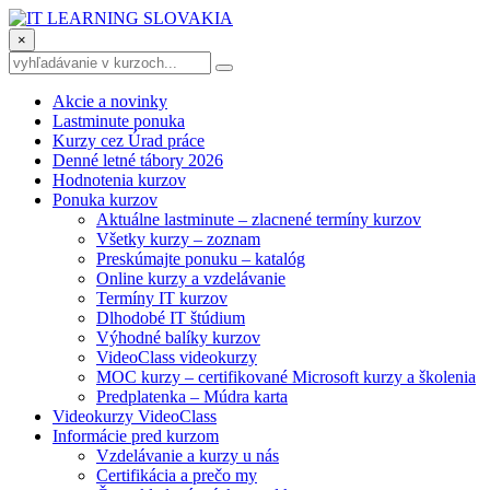
×
Akcie a novinky
Lastminute ponuka
Kurzy cez Úrad práce
Denné letné tábory 2026
Hodnotenia kurzov
Ponuka kurzov
Aktuálne lastminute – zlacnené termíny kurzov
Všetky kurzy – zoznam
Preskúmajte ponuku – katalóg
Online kurzy a vzdelávanie
Termíny IT kurzov
Dlhodobé IT štúdium
Výhodné balíky kurzov
VideoClass videokurzy
MOC kurzy – certifikované Microsoft kurzy a školenia
Predplatenka – Múdra karta
Videokurzy VideoClass
Informácie pred kurzom
Vzdelávanie a kurzy u nás
Certifikácia a prečo my