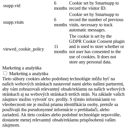
6
Cookie set by Smartsupp to
ssupp.vid
months
record the visitor ID.
Cookie set by Smartsupp to
6
record the number of previous
ssupp.visits
months
visits, necessary to track
automatic messages.
The cookie is set by the
GDPR Cookie Consent plugin
11
and is used to store whether or
viewed_cookie_policy
months
not user has consented to the
use of cookies. It does not
store any personal data.
Marketing a analytika
Marketing a analytika
Tieto súbory cookies alebo podobnej technológie môžu byť na
našich webových stránkach nastavené nami alebo našimi partnermi,
aby vám zobrazovali relevantný obsah/reklamu na našich webových
stránkach aj na webových stránkach tretích strán. Na základe vašich
záujmov možno vytvoriť tzv. profily. S týmito informáciami vo
všeobecnosti nie je možná priama identifikácia osoby, pretože sa
používajú iba pseudonymné informácie o prehliadači, alebo
zariadení. Ak tieto cookies alebo podobné technológie nepovolíte,
dostanete menej relevantný obsah/reklamu prispôsobenú vašim
záujmom.