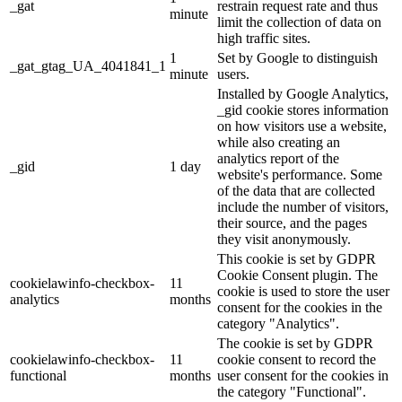
_gat
restrain request rate and thus
minute
limit the collection of data on
high traffic sites.
1
Set by Google to distinguish
_gat_gtag_UA_4041841_1
minute
users.
Installed by Google Analytics,
_gid cookie stores information
on how visitors use a website,
while also creating an
analytics report of the
_gid
1 day
website's performance. Some
of the data that are collected
include the number of visitors,
their source, and the pages
they visit anonymously.
This cookie is set by GDPR
Cookie Consent plugin. The
cookielawinfo-checkbox-
11
cookie is used to store the user
analytics
months
consent for the cookies in the
category "Analytics".
The cookie is set by GDPR
cookielawinfo-checkbox-
11
cookie consent to record the
functional
months
user consent for the cookies in
the category "Functional".