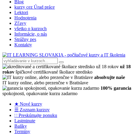
Blog
kurzy cez Úrad práce
Lektori
Hodnotenia
Zľavy
všetko o kurzoch
Informácie, o nás
Strážny pes
Kontakty
už 18
rokov
špičkové certifikované školiace stredisko
absolvujte naše
IT kurzy online, alebo prezenčne v Bratislave
100% garancia
spokojnosti, opakovanie kurzu zadarmo
★ Nové kurzy
☰ Zoznam kurzov
∷ Preskúmajte ponuku
Lastminute
Balíky
Termíny