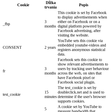
Dĺžka
Cookie
Popis
trvania
This cookie is set by Facebook
to display advertisements when
3
either on Facebook or on a
_fbp
months
digital platform powered by
Facebook advertising, after
visiting the website.
YouTube sets this cookie via
embedded youtube-videos and
CONSENT
2 years
registers anonymous statistical
data.
Facebook sets this cookie to
show relevant advertisements to
3
users by tracking user behaviour
fr
months
across the web, on sites that
have Facebook pixel or
Facebook social plugin.
The test_cookie is set by
15
doubleclick.net and is used to
test_cookie
minutes
determine if the user's browser
supports cookies.
A cookie set by YouTube to
5
measure bandwidth that