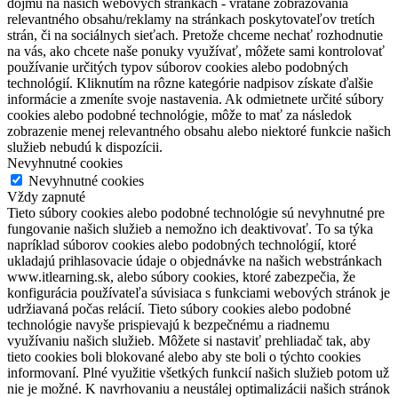
dojmu na našich webových stránkach - vrátane zobrazovania
relevantného obsahu/reklamy na stránkach poskytovateľov tretích
strán, či na sociálnych sieťach. Pretože chceme nechať rozhodnutie
na vás, ako chcete naše ponuky využívať, môžete sami kontrolovať
používanie určitých typov súborov cookies alebo podobných
technológií. Kliknutím na rôzne kategórie nadpisov získate ďalšie
informácie a zmeníte svoje nastavenia. Ak odmietnete určité súbory
cookies alebo podobné technológie, môže to mať za následok
zobrazenie menej relevantného obsahu alebo niektoré funkcie našich
služieb nebudú k dispozícii.
Nevyhnutné cookies
Nevyhnutné cookies
Vždy zapnuté
Tieto súbory cookies alebo podobné technológie sú nevyhnutné pre
fungovanie našich služieb a nemožno ich deaktivovať. To sa týka
napríklad súborov cookies alebo podobných technológií, ktoré
ukladajú prihlasovacie údaje o objednávke na našich webstránkach
www.itlearning.sk, alebo súbory cookies, ktoré zabezpečia, že
konfigurácia používateľa súvisiaca s funkciami webových stránok je
udržiavaná počas relácií. Tieto súbory cookies alebo podobné
technológie navyše prispievajú k bezpečnému a riadnemu
využívaniu našich služieb. Môžete si nastaviť prehliadač tak, aby
tieto cookies boli blokované alebo aby ste boli o týchto cookies
informovaní. Plné využitie všetkých funkcií našich služieb potom už
nie je možné. K navrhovaniu a neustálej optimalizácii našich stránok