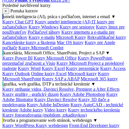
rýchlo
Pomoc s výberom
kurzu 24/7
Posledné navštívené kurzy
Ponuka kurzov
×
umelá inteligencia (AI), práca s počítačom, internet a email
▼
Kurzy Chat GPT
Kurzy umelej inteligencie (AI)
IT kurzy pre
začiatočníkov
Kurzy Windows
Kurzy pre seniorov
Kurzy linux pre
používateľov
Počítačové tábory
Kurzy internetu a e-mailu pre
začiatočníkov
Kurzy e-mailu
Microsoft Kurzy
Rekvalifikačné kurzy
Kancelárske kurzy a školenia
Mac OS kurzy
Kurzy pre Apple
počítače
Kurzy Microsoft Copilot
kancelária, Microsoft Office, SharePoint, Project a SAP
▼
Kurzy Power BI
Kurzy Microsoft Office
Kurzy PowerPoint,
prezentačné zručnosti a Visio
Kurzy Microsoft Project a projektové
riadenie
Kurzy Word
Kurzy Excel
Kurzy prezentácie
Kurzy Access
Kurzy Outlook
Online kurzy Excel
Microsoft kurzy
Kurzy
Microsoft SharePoint
Kurzy SAP a ABAP
Microsoft 365 kurzy
grafika, web grafika, DTP a technické kreslenie
▼
Kurzy strihanie videa, Davinci Resolve, Premiere a After Effects
Kurzy grafiky - grafický dizajn
Kurzy Adobe Photoshop
Kurzy
Adobe Illustrator
Kurzy Davinci Resolve
Kurzy 3D tlače a
modelovania
Kurzy Adobe InDesign
Kurzy AutoCAD - technické
kreslenie
Adobe kurzy
Video kurzy
Kurzy technického kreslenia
Kurzy fotografovania (mobilom, zrkadlovkou)
tvorba a programovanie web stránok, webdesign
▼
Kurzy WordPress
Kurzy webdesign
Front-End Developer kurzy