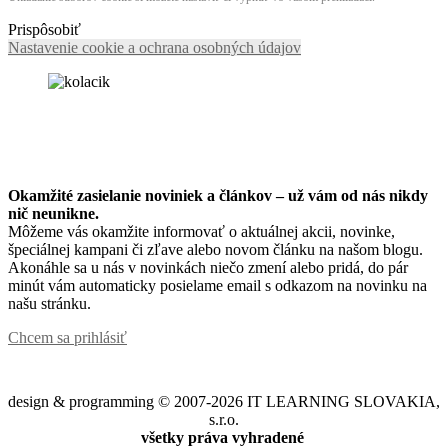
Prispôsobiť
Nastavenie cookie a ochrana osobných údajov
Okamžité zasielanie noviniek a článkov – u
ž vám od nás nikdy
nič neunikne.
Môžeme vás okamžite informovať o aktuálnej akcii, novinke,
špeciálnej kampani či zľave alebo novom článku na našom blogu.
Akonáhle sa u nás v novinkách niečo zmení alebo pridá, do pár
minút vám automaticky posielame email s odkazom na novinku na
našu stránku.
Chcem sa prihlásiť
design & programming © 2007-2026 IT LEARNING SLOVAKIA,
s.r.o.
všetky práva vyhradené