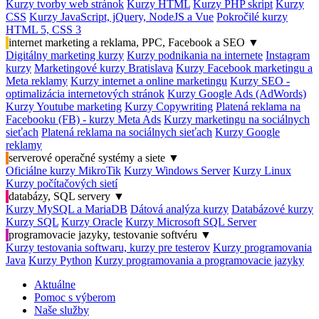
Kurzy tvorby web stránok
Kurzy HTML
Kurzy PHP skript
Kurzy
CSS
Kurzy JavaScript, jQuery, NodeJS a Vue
Pokročilé kurzy
HTML 5, CSS 3
internet marketing a reklama, PPC, Facebook a SEO
▼
Digitálny marketing kurzy
Kurzy podnikania na internete
Instagram
kurzy
Marketingové kurzy Bratislava
Kurzy Facebook marketingu a
Meta reklamy
Kurzy internet a online marketingu
Kurzy SEO -
optimalizácia internetových stránok
Kurzy Google Ads (AdWords)
Kurzy Youtube marketing
Kurzy Copywriting
Platená reklama na
Facebooku (FB) - kurzy Meta Ads
Kurzy marketingu na sociálnych
sieťach
Platená reklama na sociálnych sieťach
Kurzy Google
reklamy
serverové operačné systémy a siete
▼
Oficiálne kurzy MikroTik
Kurzy Windows Server
Kurzy Linux
Kurzy počítačových sietí
databázy, SQL servery
▼
Kurzy MySQL a MariaDB
Dátová analýza kurzy
Databázové kurzy
Kurzy SQL
Kurzy Oracle
Kurzy Microsoft SQL Server
programovacie jazyky, testovanie softvéru
▼
Kurzy testovania softwaru, kurzy pre testerov
Kurzy programovania
Java
Kurzy Python
Kurzy programovania a programovacie jazyky
Aktuálne
Pomoc s výberom
Naše služby