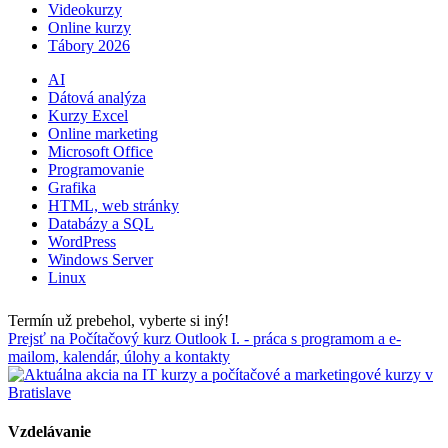
Videokurzy
Online kurzy
Tábory 2026
AI
Dátová analýza
Kurzy Excel
Online marketing
Microsoft Office
Programovanie
Grafika
HTML, web stránky
Databázy a SQL
WordPress
Windows Server
Linux
Termín už prebehol, vyberte si iný!
Prejsť na Počítačový kurz Outlook I. - práca s programom a e-
mailom, kalendár, úlohy a kontakty
Vzdelávanie