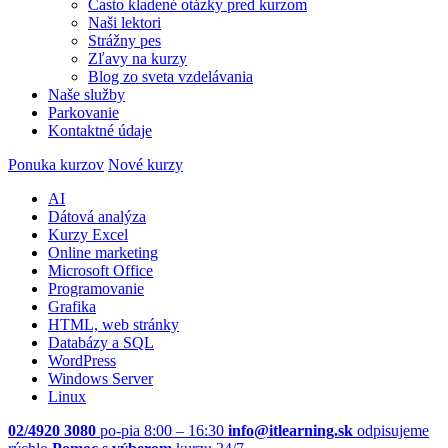
Často kladené otázky pred kurzom
Naši lektori
Strážny pes
Zľavy na kurzy
Blog zo sveta vzdelávania
Naše služby
Parkovanie
Kontaktné údaje
Ponuka kurzov
Nové kurzy
AI
Dátová analýza
Kurzy Excel
Online marketing
Microsoft Office
Programovanie
Grafika
HTML, web stránky
Databázy a SQL
WordPress
Windows Server
Linux
02/4920 3080
po-pia 8:00 – 16:30
info@itlearning.sk
odpisujeme