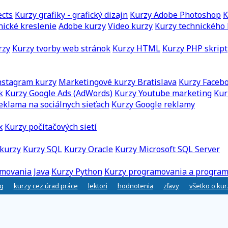
ects
Kurzy grafiky - grafický dizajn
Kurzy Adobe Photoshop
K
nické kreslenie
Adobe kurzy
Video kurzy
Kurzy technického 
rzy
Kurzy tvorby web stránok
Kurzy HTML
Kurzy PHP skript
nstagram kurzy
Marketingové kurzy Bratislava
Kurzy Faceb
k
Kurzy Google Ads (AdWords)
Kurzy Youtube marketing
Kur
eklama na sociálnych sieťach
Kurzy Google reklamy
x
Kurzy počítačových sietí
kurzy
Kurzy SQL
Kurzy Oracle
Kurzy Microsoft SQL Server
movania Java
Kurzy Python
Kurzy programovania a program
g
kurzy cez úrad práce
lektori
hodnotenia
zľavy
všetko o ku