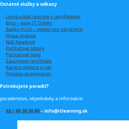
Ostatné služby a odkazy
Letná súťaž cestujte s certifikátom
Blog – naše IT články
Balíky PLUS – nielen pre náročných
Mapa stránok
Náš facebook
Počítačové tábory
Počítačové testy
Zaujímavé certifikáty
Kariéra lektora u nás
Ponuka na prenájom
Potrebujete poradiť?
poradenstvo, objednávky a informácie:
02 / 49 20 30 80
– info@itlearning.sk