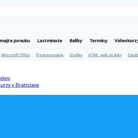
úmajte ponuku
Lastminute
Balíky
Termíny
Videokurz
Microsoft Office
Programovanie
Grafika
HTML, web stránky
Datab
níkov