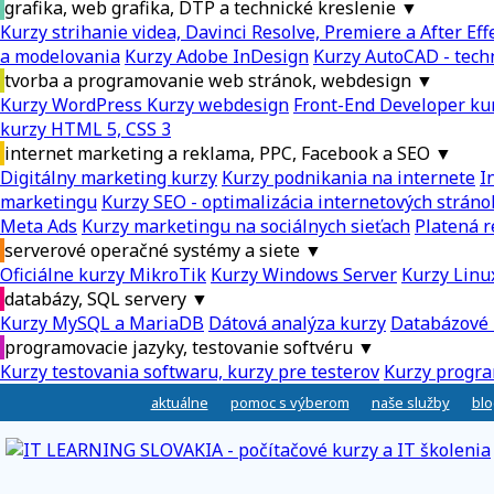
grafika, web grafika, DTP a technické kreslenie
▼
Kurzy strihanie videa, Davinci Resolve, Premiere a After Eff
a modelovania
Kurzy Adobe InDesign
Kurzy AutoCAD - tech
tvorba a programovanie web stránok, webdesign
▼
Kurzy WordPress
Kurzy webdesign
Front-End Developer ku
kurzy HTML 5, CSS 3
internet marketing a reklama, PPC, Facebook a SEO
▼
Digitálny marketing kurzy
Kurzy podnikania na internete
I
marketingu
Kurzy SEO - optimalizácia internetových stráno
Meta Ads
Kurzy marketingu na sociálnych sieťach
Platená r
serverové operačné systémy a siete
▼
Oficiálne kurzy MikroTik
Kurzy Windows Server
Kurzy Linu
databázy, SQL servery
▼
Kurzy MySQL a MariaDB
Dátová analýza kurzy
Databázové 
programovacie jazyky, testovanie softvéru
▼
Kurzy testovania softwaru, kurzy pre testerov
Kurzy progra
aktuálne
pomoc s výberom
naše služby
blo