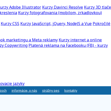
urzy Adobe Illustrator
Kurzy Davinci Resolve
Kurzy 3D tlače
kreslenia
Kurzy fotografovania (mobilom, zrkadlovkou)
Kurzy CSS
Kurzy JavaScript, jQuery, NodeJS a Vue
Pokročilé
ook marketingu a Meta reklamy
Kurzy internet a online
zy Copywriting
Platená reklama na Facebooku (FB) - kurzy
ovacie jazyky
rzoch
informácie, o nás
strážny pes
kontakty