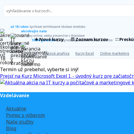
už 18 rokov
špičkové certifikované školiace stredisko
absolvujte naše
IT kurzy online, alebo prezenčne v Bratislave
★ Nové kurzy
☰ Zoznam kurzov
∷ Presk
100% garancia
spokojnosti, opakovanie kurzu zadarmo
AI
Dátová analýza
Kurzy Excel
Online marketing
Termín už prebehol, vyberte si iný!
Prejsť na Kurz Microsoft Excel I. - úvodný kurz pre začiatoč
Vzdelávanie
Aktuálne
Pomoc s výberom
Naše služby
Blog