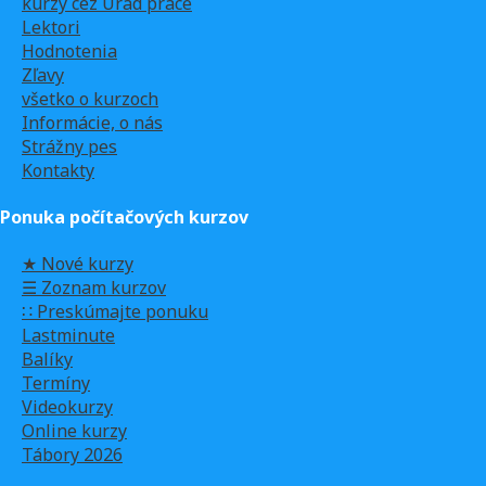
kurzy cez Úrad práce
Lektori
Hodnotenia
Zľavy
všetko o kurzoch
Informácie, o nás
Strážny pes
Kontakty
Ponuka počítačových kurzov
★ Nové kurzy
☰ Zoznam kurzov
∷ Preskúmajte ponuku
Lastminute
Balíky
Termíny
Videokurzy
Online kurzy
Tábory 2026