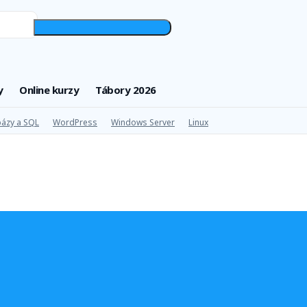
y
Online kurzy
Tábory 2026
ázy a SQL
WordPress
Windows Server
Linux