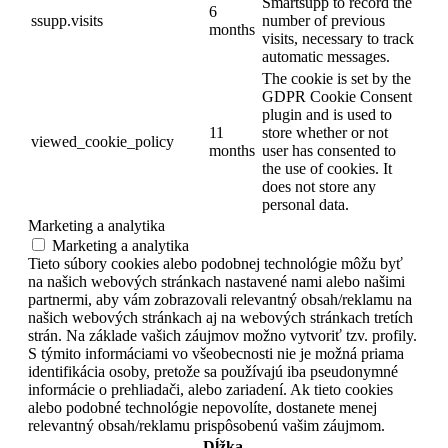
Smartsupp to record the
6
ssupp.visits
number of previous
months
visits, necessary to track
automatic messages.
The cookie is set by the
GDPR Cookie Consent
plugin and is used to
11
store whether or not
viewed_cookie_policy
months
user has consented to
the use of cookies. It
does not store any
personal data.
Marketing a analytika
Marketing a analytika
Tieto súbory cookies alebo podobnej technológie môžu byť
na našich webových stránkach nastavené nami alebo našimi
partnermi, aby vám zobrazovali relevantný obsah/reklamu na
našich webových stránkach aj na webových stránkach tretích
strán. Na základe vašich záujmov možno vytvoriť tzv. profily.
S týmito informáciami vo všeobecnosti nie je možná priama
identifikácia osoby, pretože sa používajú iba pseudonymné
informácie o prehliadači, alebo zariadení. Ak tieto cookies
alebo podobné technológie nepovolíte, dostanete menej
relevantný obsah/reklamu prispôsobenú vašim záujmom.
Dĺžka