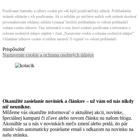
Používame štatistiky a súbory cookie pre váš lepší používateľský zážitok. Prehliadaním
stránok súhlasíte s ich používaním. Ak si neželáte po návšteve našich web stránok dostávať
personalizované reklamy, môžete vymazať históriu prehliadania vo vašom prehliadači
vrátane cookie súborov. Viac informácií o tom, ktoré cookies používame a informácie o
ochrane osobných údajov nájdete v časti „Nastavenie cookie a ochrana osobných údajov“.
Ukladanie súborov cookie si môžete nastaviť či vypnúť vo vašom prehliadači.
Prispôsobiť
Nastavenie cookie a ochrana osobných údajov
Okamžité zasielanie noviniek a článkov – u
ž vám od nás nikdy
nič neunikne.
Môžeme vás okamžite informovať o aktuálnej akcii, novinke,
špeciálnej kampani či zľave alebo novom článku na našom blogu.
Akonáhle sa u nás v novinkách niečo zmení alebo pridá, do pár
minút vám automaticky posielame email s odkazom na novinku na
našu stránku.