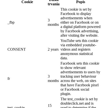
Cookie
Popis
trvania
This cookie is set by
Facebook to display
advertisements when
3
_fbp
either on Facebook or on
months
a digital platform powered
by Facebook advertising,
after visiting the website.
YouTube sets this cookie
via embedded youtube-
CONSENT
2 years
videos and registers
anonymous statistical
data.
Facebook sets this cookie
to show relevant
advertisements to users by
3
tracking user behaviour
fr
months
across the web, on sites
that have Facebook pixel
or Facebook social
plugin.
The test_cookie is set by
doubleclick.net and is
15
test_cookie
used to determine if the