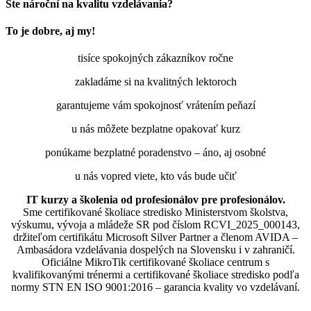
Ste nároční na kvalitu vzdelávania?
To je dobre, aj my!
tisíce spokojných zákazníkov ročne
zakladáme si na kvalitných lektoroch
garantujeme vám spokojnosť vrátením peňazí
u nás môžete bezplatne opakovať kurz
ponúkame bezplatné poradenstvo – áno, aj osobné
u nás vopred viete, kto vás bude učiť
IT kurzy a školenia od profesionálov pre profesionálov.
Sme certifikované školiace stredisko Ministerstvom školstva,
výskumu, vývoja a mládeže SR pod číslom RCVI_2025_000143,
držiteľom certifikátu Microsoft Silver Partner a členom AVIDA –
Ambasádora vzdelávania dospelých na Slovensku i v zahraničí.​​​​​​​​​​​​​​​​
Oficiálne MikroTik certifikované školiace centrum s
kvalifikovanými trénermi ​​​​​​​​​​a certifikované školiace stredisko podľa
normy STN EN ISO 9001:2016 – garancia kvality vo vzdelávaní.