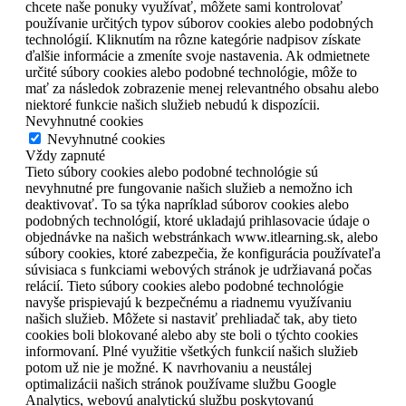
chcete naše ponuky využívať, môžete sami kontrolovať
používanie určitých typov súborov cookies alebo podobných
technológií. Kliknutím na rôzne kategórie nadpisov získate
ďalšie informácie a zmeníte svoje nastavenia. Ak odmietnete
určité súbory cookies alebo podobné technológie, môže to
mať za následok zobrazenie menej relevantného obsahu alebo
niektoré funkcie našich služieb nebudú k dispozícii.
Nevyhnutné cookies
Nevyhnutné cookies
Vždy zapnuté
Tieto súbory cookies alebo podobné technológie sú
nevyhnutné pre fungovanie našich služieb a nemožno ich
deaktivovať. To sa týka napríklad súborov cookies alebo
podobných technológií, ktoré ukladajú prihlasovacie údaje o
objednávke na našich webstránkach www.itlearning.sk, alebo
súbory cookies, ktoré zabezpečia, že konfigurácia používateľa
súvisiaca s funkciami webových stránok je udržiavaná počas
relácií. Tieto súbory cookies alebo podobné technológie
navyše prispievajú k bezpečnému a riadnemu využívaniu
našich služieb. Môžete si nastaviť prehliadač tak, aby tieto
cookies boli blokované alebo aby ste boli o týchto cookies
informovaní. Plné využitie všetkých funkcií našich služieb
potom už nie je možné. K navrhovaniu a neustálej
optimalizácii našich stránok používame službu Google
Analytics, webovú analytickú službu poskytovanú