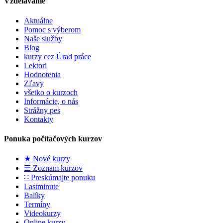
Vzdelávanie
Aktuálne
Pomoc s výberom
Naše služby
Blog
kurzy cez Úrad práce
Lektori
Hodnotenia
Zľavy
všetko o kurzoch
Informácie, o nás
Strážny pes
Kontakty
Ponuka počítačových kurzov
★ Nové kurzy
☰ Zoznam kurzov
∷ Preskúmajte ponuku
Lastminute
Balíky
Termíny
Videokurzy
Online kurzy