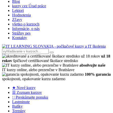
Blog
kurzy cez Úrad práce
Lektori
Hodnotenia
Zľavy
všetko o kurzoch
Informácie, o nás
Strážny pes
Kontakty
už 18
rokov
špičkové certifikované školiace stredisko
absolvujte naše
IT kurzy online, alebo prezenčne v Bratislave
100% garancia
spokojnosti, opakovanie kurzu zadarmo
★ Nové kurzy
☰ Zoznam kurzov
∷ Preskúmajte ponuku
Lastminute
Balíky
Termíny