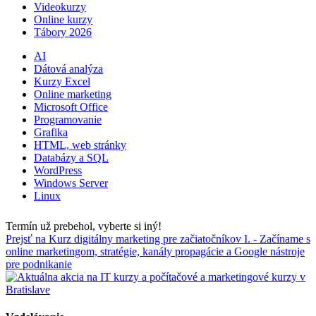
Videokurzy
Online kurzy
Tábory 2026
AI
Dátová analýza
Kurzy Excel
Online marketing
Microsoft Office
Programovanie
Grafika
HTML, web stránky
Databázy a SQL
WordPress
Windows Server
Linux
Termín už prebehol, vyberte si iný!
Prejsť na Kurz digitálny marketing pre začiatočníkov I. - Začíname s
online marketingom, stratégie, kanály propagácie a Google nástroje
pre podnikanie