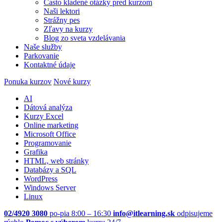
Často kladené otázky pred kurzom
Naši lektori
Strážny pes
Zľavy na kurzy
Blog zo sveta vzdelávania
Naše služby
Parkovanie
Kontaktné údaje
Ponuka kurzov
Nové kurzy
AI
Dátová analýza
Kurzy Excel
Online marketing
Microsoft Office
Programovanie
Grafika
HTML, web stránky
Databázy a SQL
WordPress
Windows Server
Linux
02/4920 3080
po-pia 8:00 – 16:30
info@itlearning.sk
odpisujeme