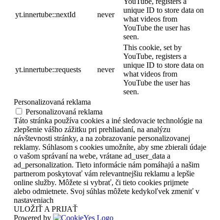
YouTube, registers a
unique ID to store data on
yt.innertube::nextId
never
what videos from
YouTube the user has
seen.
This cookie, set by
YouTube, registers a
unique ID to store data on
yt.innertube::requests
never
what videos from
YouTube the user has
seen.
Personalizovaná reklama
Personalizovaná reklama
Táto stránka používa cookies a iné sledovacie technológie na
zlepšenie vášho zážitku pri prehliadaní, na analýzu
návštevnosti stránky, a na zobrazovanie personalizovanej
reklamy. Súhlasom s cookies umožníte, aby sme zbierali údaje
o vašom správaní na webe, vrátane ad_user_data a
ad_personalization. Tieto informácie nám pomáhajú a našim
partnerom poskytovať vám relevantnejšiu reklamu a lepšie
online služby. Môžete si vybrať, či tieto cookies prijmete
alebo odmietnete. Svoj súhlas môžete kedykoľvek zmeniť v
nastaveniach
ULOŽIŤ A PRIJAŤ
Powered by