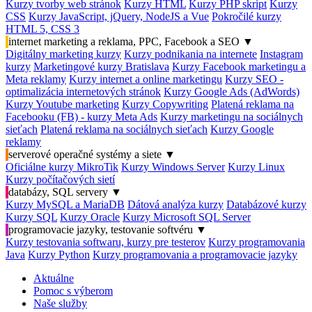
Kurzy tvorby web stránok
Kurzy HTML
Kurzy PHP skript
Kurzy
CSS
Kurzy JavaScript, jQuery, NodeJS a Vue
Pokročilé kurzy
HTML 5, CSS 3
internet marketing a reklama, PPC, Facebook a SEO
▼
Digitálny marketing kurzy
Kurzy podnikania na internete
Instagram
kurzy
Marketingové kurzy Bratislava
Kurzy Facebook marketingu a
Meta reklamy
Kurzy internet a online marketingu
Kurzy SEO -
optimalizácia internetových stránok
Kurzy Google Ads (AdWords)
Kurzy Youtube marketing
Kurzy Copywriting
Platená reklama na
Facebooku (FB) - kurzy Meta Ads
Kurzy marketingu na sociálnych
sieťach
Platená reklama na sociálnych sieťach
Kurzy Google
reklamy
serverové operačné systémy a siete
▼
Oficiálne kurzy MikroTik
Kurzy Windows Server
Kurzy Linux
Kurzy počítačových sietí
databázy, SQL servery
▼
Kurzy MySQL a MariaDB
Dátová analýza kurzy
Databázové kurzy
Kurzy SQL
Kurzy Oracle
Kurzy Microsoft SQL Server
programovacie jazyky, testovanie softvéru
▼
Kurzy testovania softwaru, kurzy pre testerov
Kurzy programovania
Java
Kurzy Python
Kurzy programovania a programovacie jazyky
Aktuálne
Pomoc s výberom
Naše služby