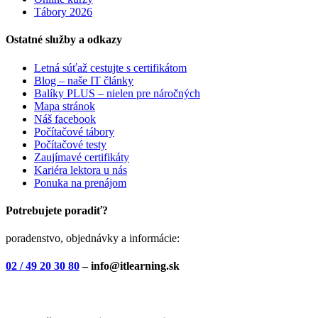
Tábory 2026
Ostatné služby a odkazy
Letná súťaž cestujte s certifikátom
Blog – naše IT články
Balíky PLUS – nielen pre náročných
Mapa stránok
Náš facebook
Počítačové tábory
Počítačové testy
Zaujímavé certifikáty
Kariéra lektora u nás
Ponuka na prenájom
Potrebujete poradiť?
poradenstvo, objednávky a informácie:
02 / 49 20 30 80
– info@itlearning.sk