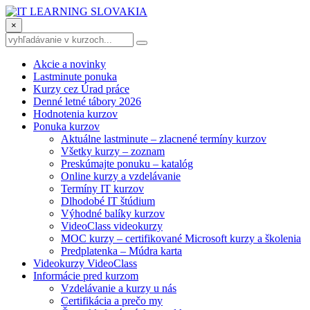
×
Akcie a novinky
Lastminute ponuka
Kurzy cez Úrad práce
Denné letné tábory 2026
Hodnotenia kurzov
Ponuka kurzov
Aktuálne lastminute – zlacnené termíny kurzov
Všetky kurzy – zoznam
Preskúmajte ponuku – katalóg
Online kurzy a vzdelávanie
Termíny IT kurzov
Dlhodobé IT štúdium
Výhodné balíky kurzov
VideoClass videokurzy
MOC kurzy – certifikované Microsoft kurzy a školenia
Predplatenka – Múdra karta
Videokurzy VideoClass
Informácie pred kurzom
Vzdelávanie a kurzy u nás
Certifikácia a prečo my