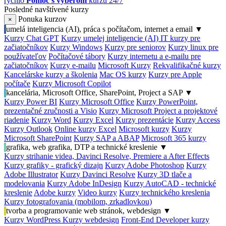
rýchlo
Pomoc s výberom
kurzu 24/7
Posledné navštívené kurzy
Ponuka kurzov
×
umelá inteligencia (AI), práca s počítačom, internet a email
▼
Kurzy Chat GPT
Kurzy umelej inteligencie (AI)
IT kurzy pre
začiatočníkov
Kurzy Windows
Kurzy pre seniorov
Kurzy linux pre
používateľov
Počítačové tábory
Kurzy internetu a e-mailu pre
začiatočníkov
Kurzy e-mailu
Microsoft Kurzy
Rekvalifikačné kurzy
Kancelárske kurzy a školenia
Mac OS kurzy
Kurzy pre Apple
počítače
Kurzy Microsoft Copilot
kancelária, Microsoft Office, SharePoint, Project a SAP
▼
Kurzy Power BI
Kurzy Microsoft Office
Kurzy PowerPoint,
prezentačné zručnosti a Visio
Kurzy Microsoft Project a projektové
riadenie
Kurzy Word
Kurzy Excel
Kurzy prezentácie
Kurzy Access
Kurzy Outlook
Online kurzy Excel
Microsoft kurzy
Kurzy
Microsoft SharePoint
Kurzy SAP a ABAP
Microsoft 365 kurzy
grafika, web grafika, DTP a technické kreslenie
▼
Kurzy strihanie videa, Davinci Resolve, Premiere a After Effects
Kurzy grafiky - grafický dizajn
Kurzy Adobe Photoshop
Kurzy
Adobe Illustrator
Kurzy Davinci Resolve
Kurzy 3D tlače a
modelovania
Kurzy Adobe InDesign
Kurzy AutoCAD - technické
kreslenie
Adobe kurzy
Video kurzy
Kurzy technického kreslenia
Kurzy fotografovania (mobilom, zrkadlovkou)
tvorba a programovanie web stránok, webdesign
▼
Kurzy WordPress
Kurzy webdesign
Front-End Developer kurzy