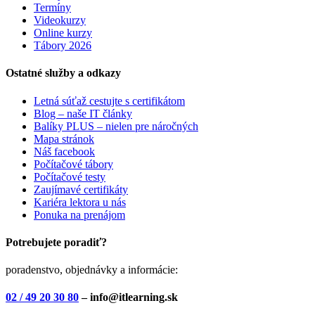
Termíny
Videokurzy
Online kurzy
Tábory 2026
Ostatné služby a odkazy
Letná súťaž cestujte s certifikátom
Blog – naše IT články
Balíky PLUS – nielen pre náročných
Mapa stránok
Náš facebook
Počítačové tábory
Počítačové testy
Zaujímavé certifikáty
Kariéra lektora u nás
Ponuka na prenájom
Potrebujete poradiť?
poradenstvo, objednávky a informácie:
02 / 49 20 30 80
– info@itlearning.sk