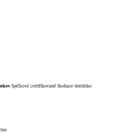
rokov
špičkové certifikované školiace stredisko
armo