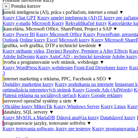
Posledné navštívené kurzy
Ponuka kurzov
×
umelá inteligencia (AI), práca s počítačom, internet a email
▼
Kurzy Chat GPT
Kurzy umelej inteligencie (AI)
IT kurzy pre začiat
Kurzy e-mailu
Microsoft Kurzy
Rekvalifikačné kurzy
Kancelárske ku
kancelária, Microsoft Office, SharePoint, Project a SAP
▼
Kurzy Power BI
Kurzy Microsoft Office
Kurzy PowerPoint, prezenta
Outlook
Online kurzy Excel
Microsoft kurzy
Kurzy Microsoft ShareP
grafika, web grafika, DTP a technické kreslenie
▼
Kurzy strihanie videa, Davinci Resolve, Premiere a After Effects
Kurz
Adobe InDesign
Kurzy AutoCAD - technické kreslenie
Adobe kurzy
tvorba a programovanie web stránok, webdesign
▼
Kurzy WordPress
Kurzy webdesign
Front-End Developer kurzy
Kurz
3
internet marketing a reklama, PPC, Facebook a SEO
▼
Digitálny marketing kurzy
Kurzy podnikania na internete
Instagram k
optimalizácia internetových stránok
Kurzy Google Ads (AdWords)
K
Platená reklama na sociálnych sieťach
Kurzy Google reklamy
serverové operačné systémy a siete
▼
Oficiálne kurzy MikroTik
Kurzy Windows Server
Kurzy Linux
Kurzy
databázy, SQL servery
▼
Kurzy MySQL a MariaDB
Dátová analýza kurzy
Databázové kurzy
programovacie jazyky, testovanie softvéru
▼
Kurzy testovania softwaru, kurzy pre testerov
Kurzy programovania 