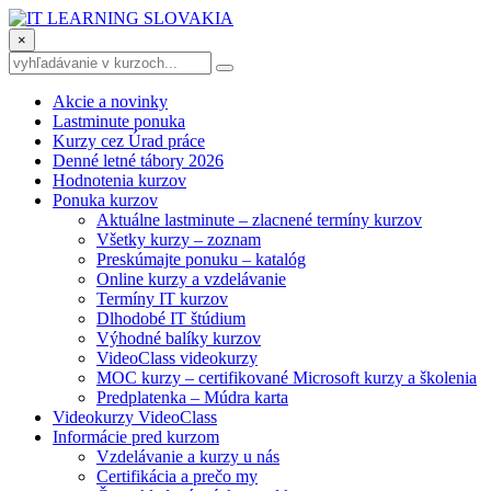
×
Akcie a novinky
Lastminute ponuka
Kurzy cez Úrad práce
Denné letné tábory 2026
Hodnotenia kurzov
Ponuka kurzov
Aktuálne lastminute – zlacnené termíny kurzov
Všetky kurzy – zoznam
Preskúmajte ponuku – katalóg
Online kurzy a vzdelávanie
Termíny IT kurzov
Dlhodobé IT štúdium
Výhodné balíky kurzov
VideoClass videokurzy
MOC kurzy – certifikované Microsoft kurzy a školenia
Predplatenka – Múdra karta
Videokurzy VideoClass
Informácie pred kurzom
Vzdelávanie a kurzy u nás
Certifikácia a prečo my