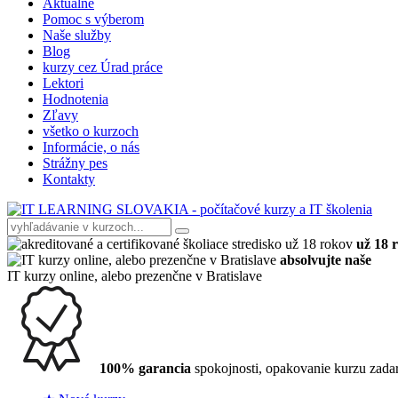
Aktuálne
Pomoc s výberom
Naše služby
Blog
kurzy cez Úrad práce
Lektori
Hodnotenia
Zľavy
všetko o kurzoch
Informácie, o nás
Strážny pes
Kontakty
už 18 
absolvujte naše
IT kurzy online, alebo prezenčne v Bratislave
100% garancia
spokojnosti, opakovanie kurzu zad