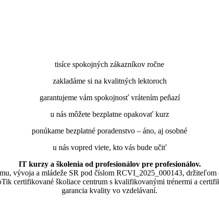
tisíce spokojných zákazníkov ročne
zakladáme si na kvalitných lektoroch
garantujeme vám spokojnosť vrátením peňazí
u nás môžete bezplatne opakovať kurz
ponúkame bezplatné poradenstvo – áno, aj osobné
u nás vopred viete, kto vás bude učiť
IT kurzy a školenia od profesionálov pre profesionálov.
skumu, vývoja a mládeže SR pod číslom RCVI_2025_000143, držiteľom 
lne MikroTik certifikované školiace centrum s kvalifikovanými trénermi ​​​​​​
garancia kvality vo vzdelávaní.