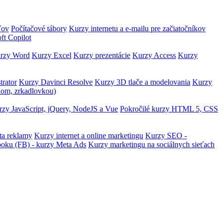
ľov
Počítačové tábory
Kurzy internetu a e-mailu pre začiatočníkov
ft Copilot
rzy Word
Kurzy Excel
Kurzy prezentácie
Kurzy Access
Kurzy
trator
Kurzy Davinci Resolve
Kurzy 3D tlače a modelovania
Kurzy
lom, zrkadlovkou)
zy JavaScript, jQuery, NodeJS a Vue
Pokročilé kurzy HTML 5, CSS
ta reklamy
Kurzy internet a online marketingu
Kurzy SEO -
ooku (FB) - kurzy Meta Ads
Kurzy marketingu na sociálnych sieťach