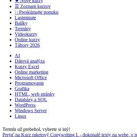
★ Nové kurzy
☰ Zoznam kurzov
∷ Preskúmajte ponuku
Lastminute
Balíky
Termíny
Videokurzy
Online kurzy
Tábory 2026
AI
Dátová analýza
Kurzy Excel
Online marketing
Microsoft Office
Programovanie
Grafika
HTML, web stránky
Databázy a SQL
WordPress
Windows Server
Linux
Termín už prebehol, vyberte si iný!
Prejsť na Kurz raketový Copywriting I. - dokonalé texty na webe, v re