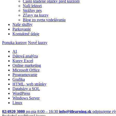
Často kladené otázky pred kurzom
Naši lektori
Strážny pes
Zľavy na kurzy
Blog zo sveta vzdelávania
Naše služby
Parkovanie
Kontaktné údaje
Ponuka kurzov
Nové kurzy
AI
Dátová analýza
Kurzy Excel
Online marketing
Microsoft Office
Programovanie
Grafika
HTML, web stránky
Databázy a SQL
WordPress
Windows Server
Linux
02/4920 3080
po-pia 8:00 – 16:30
info@itlearning.sk
odpisujeme rý