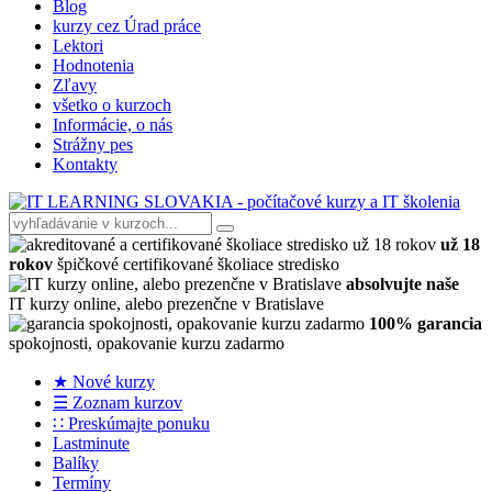
Blog
kurzy cez Úrad práce
Lektori
Hodnotenia
Zľavy
všetko o kurzoch
Informácie, o nás
Strážny pes
Kontakty
už 18
rokov
špičkové certifikované školiace stredisko
absolvujte naše
IT kurzy online, alebo prezenčne v Bratislave
100% garancia
spokojnosti, opakovanie kurzu zadarmo
★ Nové kurzy
☰ Zoznam kurzov
∷ Preskúmajte ponuku
Lastminute
Balíky
Termíny