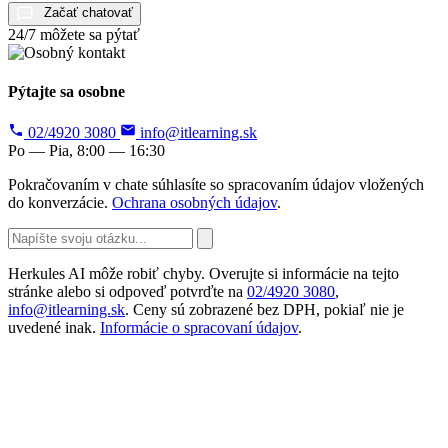
Začať chatovať
24/7 môžete sa pýtať
Pýtajte sa osobne
02/4920 3080
info@itlearning.sk
Po — Pia, 8:00 — 16:30
Pokračovaním v chate súhlasíte so spracovaním údajov vložených
do konverzácie.
Ochrana osobných údajov
.
Herkules AI môže robiť chyby. Overujte si informácie na tejto
stránke alebo si odpoveď potvrďte na
02/4920 3080
,
info@itlearning.sk
. Ceny sú zobrazené bez DPH, pokiaľ nie je
uvedené inak.
Informácie o spracovaní údajov
.