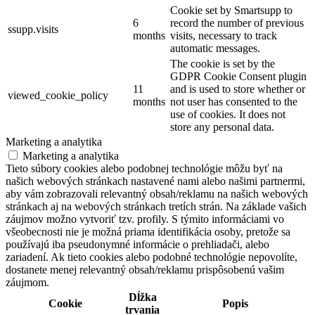
Cookie set by Smartsupp to
6
record the number of previous
ssupp.visits
months
visits, necessary to track
automatic messages.
The cookie is set by the
GDPR Cookie Consent plugin
11
and is used to store whether or
viewed_cookie_policy
months
not user has consented to the
use of cookies. It does not
store any personal data.
Marketing a analytika
Marketing a analytika
Tieto súbory cookies alebo podobnej technológie môžu byť na
našich webových stránkach nastavené nami alebo našimi partnermi,
aby vám zobrazovali relevantný obsah/reklamu na našich webových
stránkach aj na webových stránkach tretích strán. Na základe vašich
záujmov možno vytvoriť tzv. profily. S týmito informáciami vo
všeobecnosti nie je možná priama identifikácia osoby, pretože sa
používajú iba pseudonymné informácie o prehliadači, alebo
zariadení. Ak tieto cookies alebo podobné technológie nepovolíte,
dostanete menej relevantný obsah/reklamu prispôsobenú vašim
záujmom.
Dĺžka
Cookie
Popis
trvania