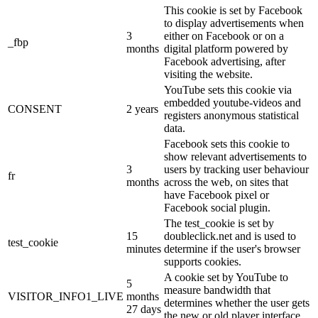
This cookie is set by Facebook
to display advertisements when
3
either on Facebook or on a
_fbp
months
digital platform powered by
Facebook advertising, after
visiting the website.
YouTube sets this cookie via
embedded youtube-videos and
CONSENT
2 years
registers anonymous statistical
data.
Facebook sets this cookie to
show relevant advertisements to
3
users by tracking user behaviour
fr
months
across the web, on sites that
have Facebook pixel or
Facebook social plugin.
The test_cookie is set by
15
doubleclick.net and is used to
test_cookie
minutes
determine if the user's browser
supports cookies.
A cookie set by YouTube to
5
measure bandwidth that
VISITOR_INFO1_LIVE
months
determines whether the user gets
27 days
the new or old player interface.