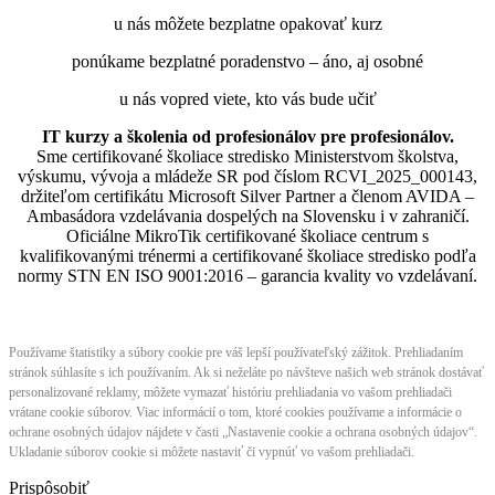
u nás môžete bezplatne opakovať kurz
ponúkame bezplatné poradenstvo – áno, aj osobné
u nás vopred viete, kto vás bude učiť
IT kurzy a školenia od profesionálov pre profesionálov.
Sme certifikované školiace stredisko Ministerstvom školstva,
výskumu, vývoja a mládeže SR pod číslom RCVI_2025_000143,
držiteľom certifikátu Microsoft Silver Partner a členom AVIDA –
Ambasádora vzdelávania dospelých na Slovensku i v zahraničí.​​​​​​​​​​​​​​​​
Oficiálne MikroTik certifikované školiace centrum s
kvalifikovanými trénermi ​​​​​​​​​​a certifikované školiace stredisko podľa
normy STN EN ISO 9001:2016 – garancia kvality vo vzdelávaní.
Používame štatistiky a súbory cookie pre váš lepší používateľský zážitok. Prehliadaním
stránok súhlasíte s ich používaním. Ak si neželáte po návšteve našich web stránok dostávať
personalizované reklamy, môžete vymazať históriu prehliadania vo vašom prehliadači
vrátane cookie súborov. Viac informácií o tom, ktoré cookies používame a informácie o
ochrane osobných údajov nájdete v časti „Nastavenie cookie a ochrana osobných údajov“.
Ukladanie súborov cookie si môžete nastaviť či vypnúť vo vašom prehliadači.
Prispôsobiť