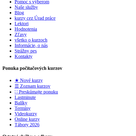
Pomoc s výberom
Naše služby
Blog
kurzy cez Úrad práce
Lektori
Hodnotenia
Zľavy
všetko o kurzoch
Informácie, o nás
Strážny pes
Kontakty
Ponuka počítačových kurzov
★ Nové kurzy
☰ Zoznam kurzov
∷ Preskúmajte ponuku
Lastminute
Balíky
Termíny
Videokurzy
Online kurzy
Tábory 2026