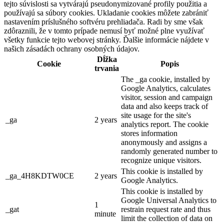
tejto súvislosti sa vytvárajú pseudonymizované profily použitia a
používajú sa súbory cookies. Ukladanie cookies môžete zabrániť
nastavením príslušného softvéru prehliadača. Radi by sme však
zdôraznili, že v tomto prípade nemusí byť možné plne využívať
všetky funkcie tejto webovej stránky. Ďalšie informácie nájdete v
našich zásadách ochrany osobných údajov.
Dĺžka
Cookie
Popis
trvania
The _ga cookie, installed by
Google Analytics, calculates
visitor, session and campaign
data and also keeps track of
site usage for the site's
_ga
2 years
analytics report. The cookie
stores information
anonymously and assigns a
randomly generated number to
recognize unique visitors.
This cookie is installed by
_ga_4H8KDTW0CE
2 years
Google Analytics.
This cookie is installed by
Google Universal Analytics to
1
_gat
restrain request rate and thus
minute
limit the collection of data on