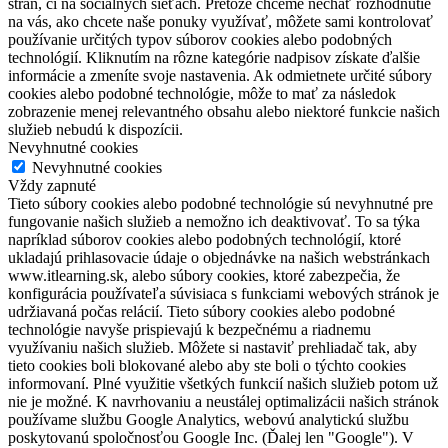
strán, či na sociálnych sieťach. Pretože chceme nechať rozhodnutie
na vás, ako chcete naše ponuky využívať, môžete sami kontrolovať
používanie určitých typov súborov cookies alebo podobných
technológií. Kliknutím na rôzne kategórie nadpisov získate ďalšie
informácie a zmeníte svoje nastavenia. Ak odmietnete určité súbory
cookies alebo podobné technológie, môže to mať za následok
zobrazenie menej relevantného obsahu alebo niektoré funkcie našich
služieb nebudú k dispozícii.
Nevyhnutné cookies
Nevyhnutné cookies
Vždy zapnuté
Tieto súbory cookies alebo podobné technológie sú nevyhnutné pre
fungovanie našich služieb a nemožno ich deaktivovať. To sa týka
napríklad súborov cookies alebo podobných technológií, ktoré
ukladajú prihlasovacie údaje o objednávke na našich webstránkach
www.itlearning.sk, alebo súbory cookies, ktoré zabezpečia, že
konfigurácia používateľa súvisiaca s funkciami webových stránok je
udržiavaná počas relácií. Tieto súbory cookies alebo podobné
technológie navyše prispievajú k bezpečnému a riadnemu
využívaniu našich služieb. Môžete si nastaviť prehliadač tak, aby
tieto cookies boli blokované alebo aby ste boli o týchto cookies
informovaní. Plné využitie všetkých funkcií našich služieb potom už
nie je možné. K navrhovaniu a neustálej optimalizácii našich stránok
používame službu Google Analytics, webovú analytickú službu
poskytovanú spoločnosťou Google Inc. (Ďalej len "Google"). V