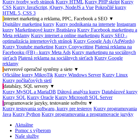
Kurzy tvorby web stránok
Kurzy HTML
Kurzy PHP skript
Kurzy
CSS
Kurzy JavaScript, jQuery, NodeJS a Vue
Pokročilé kurzy
HTML 5, CSS 3
internet marketing a reklama, PPC, Facebook a SEO
▼
Digitálny marketing kurzy
Kurzy podnikania na internete
Instagram
kurzy
Marketingové kurzy Bratislava
Kurzy Facebook marketingu a
Meta reklamy
Kurzy internet a online marketingu
Kurzy SEO -
optimalizácia internetových stránok
Kurzy Google Ads (AdWords)
Kurzy Youtube marketing
Kurzy Copywriting
Platená reklama na
Facebooku (FB) - kurzy Meta Ads
Kurzy marketingu na sociálnych
sieťach
Platená reklama na sociálnych sieťach
Kurzy Google
reklamy
serverové operačné systémy a siete
▼
Oficiálne kurzy MikroTik
Kurzy Windows Server
Kurzy Linux
Kurzy počítačových sietí
databázy, SQL servery
▼
Kurzy MySQL a MariaDB
Dátová analýza kurzy
Databázové kurzy
Kurzy SQL
Kurzy Oracle
Kurzy Microsoft SQL Server
programovacie jazyky, testovanie softvéru
▼
Kurzy testovania softwaru, kurzy pre testerov
Kurzy programovania
Java
Kurzy Python
Kurzy programovania a programovacie jazyky
Aktuálne
Pomoc s výberom
Naše služby