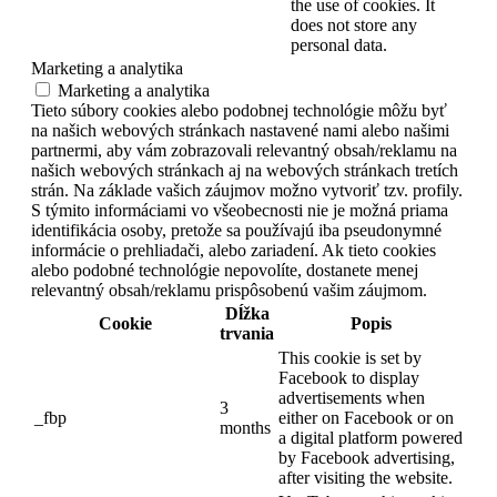
the use of cookies. It
does not store any
personal data.
Marketing a analytika
Marketing a analytika
Tieto súbory cookies alebo podobnej technológie môžu byť
na našich webových stránkach nastavené nami alebo našimi
partnermi, aby vám zobrazovali relevantný obsah/reklamu na
našich webových stránkach aj na webových stránkach tretích
strán. Na základe vašich záujmov možno vytvoriť tzv. profily.
S týmito informáciami vo všeobecnosti nie je možná priama
identifikácia osoby, pretože sa používajú iba pseudonymné
informácie o prehliadači, alebo zariadení. Ak tieto cookies
alebo podobné technológie nepovolíte, dostanete menej
relevantný obsah/reklamu prispôsobenú vašim záujmom.
Dĺžka
Cookie
Popis
trvania
This cookie is set by
Facebook to display
advertisements when
3
_fbp
either on Facebook or on
months
a digital platform powered
by Facebook advertising,
after visiting the website.