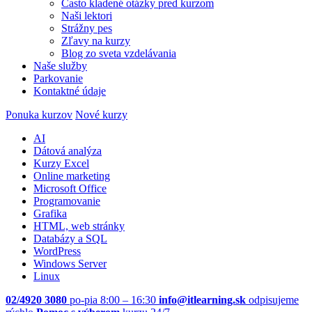
Často kladené otázky pred kurzom
Naši lektori
Strážny pes
Zľavy na kurzy
Blog zo sveta vzdelávania
Naše služby
Parkovanie
Kontaktné údaje
Ponuka kurzov
Nové kurzy
AI
Dátová analýza
Kurzy Excel
Online marketing
Microsoft Office
Programovanie
Grafika
HTML, web stránky
Databázy a SQL
WordPress
Windows Server
Linux
02/4920 3080
po-pia 8:00 – 16:30
info@itlearning.sk
odpisujeme