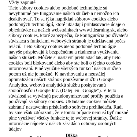
Vždy zapnuté
Tieto súbory cookies alebo podobné technológie sú
nevyhnutné pre fungovanie našich služieb a nemožno ich
deaktivovať. To sa týka napríklad súborov cookies alebo
podobných technológií, ktoré ukladajú prihlasovacie údaje o
objednávke na našich webstránkach www.itlearning.sk, alebo
súbory cookies, ktoré zabezpečia, že konfigurácia používateľa
súvisiaca s funkciami webových stránok je udržiavaná počas
relácií. Tieto súbory cookies alebo podobné technológie
navyše prispievajú k bezpečnému a riadnemu využívaniu
našich služieb. Môžete si nastaviť prehliadač tak, aby tieto
cookies boli blokované alebo aby ste boli o týchto cookies
informovaní. Plné využitie všetkých funkcií našich služieb
potom už nie je možné. K navrhovaniu a neustálej
optimalizácii našich stránok používame službu Google
Analytics, webovú analytickú službu poskytovanú
spoločnosťou Google Inc. (Ďalej len "Google"). V tejto
súvislosti sa vytvárajú pseudonymizované profily použitia a
používajú sa súbory cookies. Ukladanie cookies môžete
zabrániť nastavením príslušného softvéru prehliadača. Radi
by sme však zdôraznili, že v tomto prípade nemusí byť možné
plne využívať všetky funkcie tejto webovej stránky. Ďalšie
informácie nájdete v našich zásadách ochrany osobných
údajov.
Dĺžka