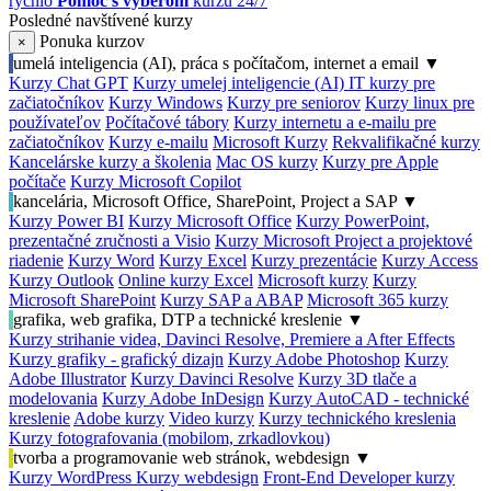
rýchlo
Pomoc s výberom
kurzu 24/7
Posledné navštívené kurzy
Ponuka kurzov
×
umelá inteligencia (AI), práca s počítačom, internet a email
▼
Kurzy Chat GPT
Kurzy umelej inteligencie (AI)
IT kurzy pre
začiatočníkov
Kurzy Windows
Kurzy pre seniorov
Kurzy linux pre
používateľov
Počítačové tábory
Kurzy internetu a e-mailu pre
začiatočníkov
Kurzy e-mailu
Microsoft Kurzy
Rekvalifikačné kurzy
Kancelárske kurzy a školenia
Mac OS kurzy
Kurzy pre Apple
počítače
Kurzy Microsoft Copilot
kancelária, Microsoft Office, SharePoint, Project a SAP
▼
Kurzy Power BI
Kurzy Microsoft Office
Kurzy PowerPoint,
prezentačné zručnosti a Visio
Kurzy Microsoft Project a projektové
riadenie
Kurzy Word
Kurzy Excel
Kurzy prezentácie
Kurzy Access
Kurzy Outlook
Online kurzy Excel
Microsoft kurzy
Kurzy
Microsoft SharePoint
Kurzy SAP a ABAP
Microsoft 365 kurzy
grafika, web grafika, DTP a technické kreslenie
▼
Kurzy strihanie videa, Davinci Resolve, Premiere a After Effects
Kurzy grafiky - grafický dizajn
Kurzy Adobe Photoshop
Kurzy
Adobe Illustrator
Kurzy Davinci Resolve
Kurzy 3D tlače a
modelovania
Kurzy Adobe InDesign
Kurzy AutoCAD - technické
kreslenie
Adobe kurzy
Video kurzy
Kurzy technického kreslenia
Kurzy fotografovania (mobilom, zrkadlovkou)
tvorba a programovanie web stránok, webdesign
▼
Kurzy WordPress
Kurzy webdesign
Front-End Developer kurzy