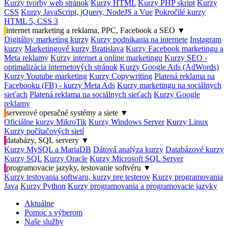
Kurzy tvorby web stránok
Kurzy HTML
Kurzy PHP skript
Kurzy
CSS
Kurzy JavaScript, jQuery, NodeJS a Vue
Pokročilé kurzy
HTML 5, CSS 3
internet marketing a reklama, PPC, Facebook a SEO
▼
Digitálny marketing kurzy
Kurzy podnikania na internete
Instagram
kurzy
Marketingové kurzy Bratislava
Kurzy Facebook marketingu a
Meta reklamy
Kurzy internet a online marketingu
Kurzy SEO -
optimalizácia internetových stránok
Kurzy Google Ads (AdWords)
Kurzy Youtube marketing
Kurzy Copywriting
Platená reklama na
Facebooku (FB) - kurzy Meta Ads
Kurzy marketingu na sociálnych
sieťach
Platená reklama na sociálnych sieťach
Kurzy Google
reklamy
serverové operačné systémy a siete
▼
Oficiálne kurzy MikroTik
Kurzy Windows Server
Kurzy Linux
Kurzy počítačových sietí
databázy, SQL servery
▼
Kurzy MySQL a MariaDB
Dátová analýza kurzy
Databázové kurzy
Kurzy SQL
Kurzy Oracle
Kurzy Microsoft SQL Server
programovacie jazyky, testovanie softvéru
▼
Kurzy testovania softwaru, kurzy pre testerov
Kurzy programovania
Java
Kurzy Python
Kurzy programovania a programovacie jazyky
Aktuálne
Pomoc s výberom
Naše služby