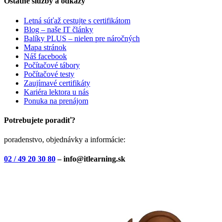
Ostatné služby a odkazy
Letná súťaž cestujte s certifikátom
Blog – naše IT články
Balíky PLUS – nielen pre náročných
Mapa stránok
Náš facebook
Počítačové tábory
Počítačové testy
Zaujímavé certifikáty
Kariéra lektora u nás
Ponuka na prenájom
Potrebujete poradiť?
poradenstvo, objednávky a informácie:
02 / 49 20 30 80
– info@itlearning.sk