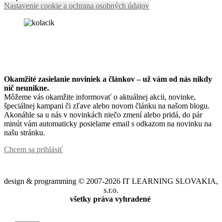
Nastavenie cookie a ochrana osobných údajov
Okamžité zasielanie noviniek a článkov – u
ž vám od nás nikdy
nič neunikne.
Môžeme vás okamžite informovať o aktuálnej akcii, novinke,
špeciálnej kampani či zľave alebo novom článku na našom blogu.
Akonáhle sa u nás v novinkách niečo zmení alebo pridá, do pár
minút vám automaticky posielame email s odkazom na novinku na
našu stránku.
Chcem sa prihlásiť
design & programming © 2007-2026 IT LEARNING SLOVAKIA,
s.r.o.
všetky práva vyhradené