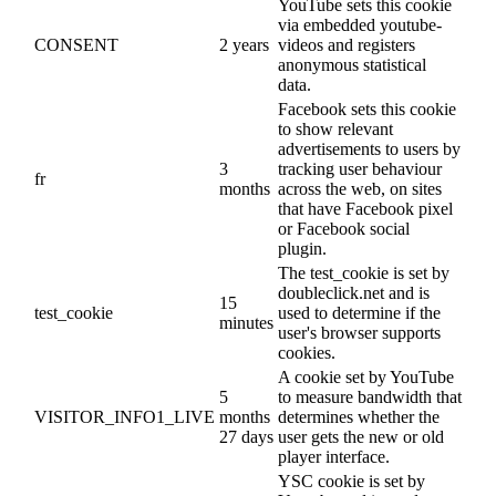
YouTube sets this cookie
via embedded youtube-
CONSENT
2 years
videos and registers
anonymous statistical
data.
Facebook sets this cookie
to show relevant
advertisements to users by
3
tracking user behaviour
fr
months
across the web, on sites
that have Facebook pixel
or Facebook social
plugin.
The test_cookie is set by
doubleclick.net and is
15
test_cookie
used to determine if the
minutes
user's browser supports
cookies.
A cookie set by YouTube
5
to measure bandwidth that
VISITOR_INFO1_LIVE
months
determines whether the
27 days
user gets the new or old
player interface.
YSC cookie is set by