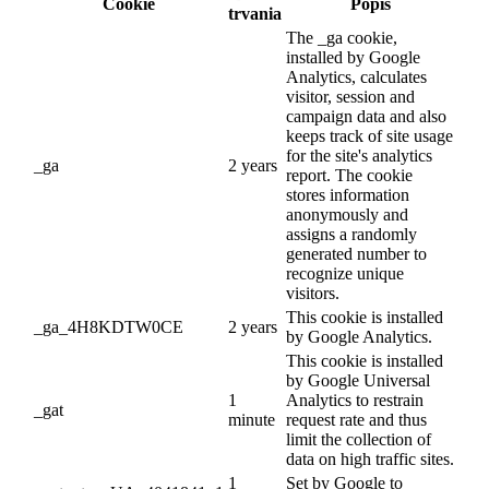
Cookie
Popis
trvania
The _ga cookie,
installed by Google
Analytics, calculates
visitor, session and
campaign data and also
keeps track of site usage
for the site's analytics
_ga
2 years
report. The cookie
stores information
anonymously and
assigns a randomly
generated number to
recognize unique
visitors.
This cookie is installed
_ga_4H8KDTW0CE
2 years
by Google Analytics.
This cookie is installed
by Google Universal
1
Analytics to restrain
_gat
minute
request rate and thus
limit the collection of
data on high traffic sites.
1
Set by Google to