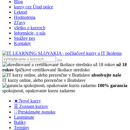
Blog
kurzy cez Úrad práce
Lektori
Hodnotenia
Zľavy
všetko o kurzoch
Informácie, o nás
Strážny pes
Kontakty
už 18
rokov
špičkové certifikované školiace stredisko
absolvujte naše
IT kurzy online, alebo prezenčne v Bratislave
100% garancia
spokojnosti, opakovanie kurzu zadarmo
★ Nové kurzy
☰ Zoznam kurzov
∷ Preskúmajte ponuku
Lastminute
Balíky
Termíny