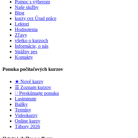
Pomoc s výberom
Naše služby
Blog
kurzy cez Úrad práce
Lektori
Hodnotenia
Zľavy
všetko o kurzoch
Informácie, o nás
Strážny pes
Kontakty
Ponuka počítačových kurzov
★ Nové kurzy
☰ Zoznam kurzov
∷ Preskúmajte ponuku
Lastminute
Balíky
Termíny
Videokurzy
Online kurzy
Tábory 2026