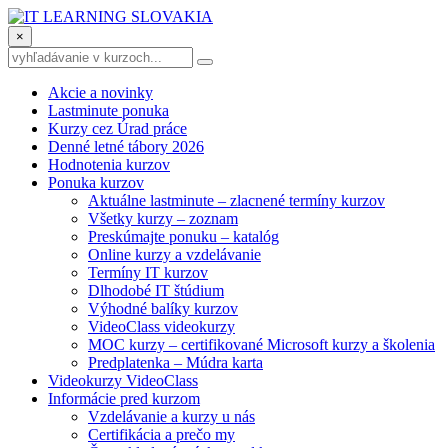
×
Akcie a novinky
Lastminute ponuka
Kurzy cez Úrad práce
Denné letné tábory 2026
Hodnotenia kurzov
Ponuka kurzov
Aktuálne lastminute – zlacnené termíny kurzov
Všetky kurzy – zoznam
Preskúmajte ponuku – katalóg
Online kurzy a vzdelávanie
Termíny IT kurzov
Dlhodobé IT štúdium
Výhodné balíky kurzov
VideoClass videokurzy
MOC kurzy – certifikované Microsoft kurzy a školenia
Predplatenka – Múdra karta
Videokurzy VideoClass
Informácie pred kurzom
Vzdelávanie a kurzy u nás
Certifikácia a prečo my