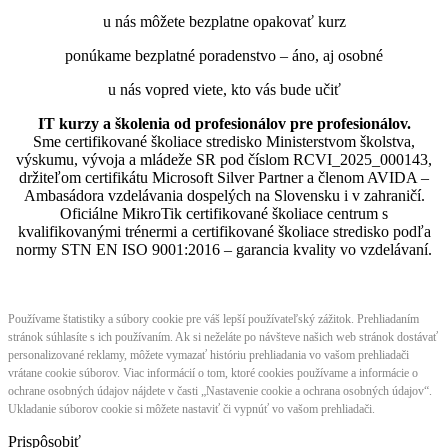
u nás môžete bezplatne opakovať kurz
ponúkame bezplatné poradenstvo – áno, aj osobné
u nás vopred viete, kto vás bude učiť
IT kurzy a školenia od profesionálov pre profesionálov.
Sme certifikované školiace stredisko Ministerstvom školstva,
výskumu, vývoja a mládeže SR pod číslom RCVI_2025_000143,
držiteľom certifikátu Microsoft Silver Partner a členom AVIDA –
Ambasádora vzdelávania dospelých na Slovensku i v zahraničí.​​​​​​​​​​​​​​​​
Oficiálne MikroTik certifikované školiace centrum s
kvalifikovanými trénermi ​​​​​​​​​​a certifikované školiace stredisko podľa
normy STN EN ISO 9001:2016 – garancia kvality vo vzdelávaní.
Používame štatistiky a súbory cookie pre váš lepší používateľský zážitok. Prehliadaním
stránok súhlasíte s ich používaním. Ak si neželáte po návšteve našich web stránok dostávať
personalizované reklamy, môžete vymazať históriu prehliadania vo vašom prehliadači
vrátane cookie súborov. Viac informácií o tom, ktoré cookies používame a informácie o
ochrane osobných údajov nájdete v časti „Nastavenie cookie a ochrana osobných údajov“.
Ukladanie súborov cookie si môžete nastaviť či vypnúť vo vašom prehliadači.
Prispôsobiť