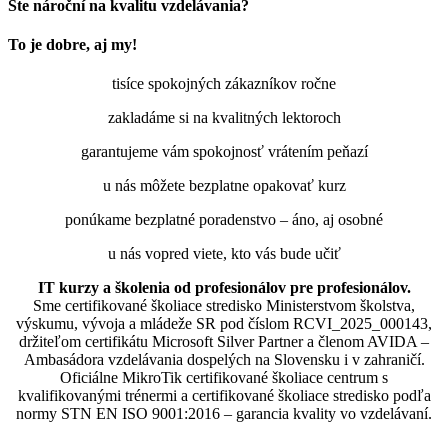
Ste nároční na kvalitu vzdelávania?
To je dobre, aj my!
tisíce spokojných zákazníkov ročne
zakladáme si na kvalitných lektoroch
garantujeme vám spokojnosť vrátením peňazí
u nás môžete bezplatne opakovať kurz
ponúkame bezplatné poradenstvo – áno, aj osobné
u nás vopred viete, kto vás bude učiť
IT kurzy a školenia od profesionálov pre profesionálov.
Sme certifikované školiace stredisko Ministerstvom školstva,
výskumu, vývoja a mládeže SR pod číslom RCVI_2025_000143,
držiteľom certifikátu Microsoft Silver Partner a členom AVIDA –
Ambasádora vzdelávania dospelých na Slovensku i v zahraničí.​​​​​​​​​​​​​​​​
Oficiálne MikroTik certifikované školiace centrum s
kvalifikovanými trénermi ​​​​​​​​​​a certifikované školiace stredisko podľa
normy STN EN ISO 9001:2016 – garancia kvality vo vzdelávaní.