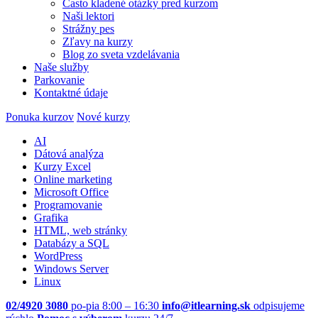
Často kladené otázky pred kurzom
Naši lektori
Strážny pes
Zľavy na kurzy
Blog zo sveta vzdelávania
Naše služby
Parkovanie
Kontaktné údaje
Ponuka kurzov
Nové kurzy
AI
Dátová analýza
Kurzy Excel
Online marketing
Microsoft Office
Programovanie
Grafika
HTML, web stránky
Databázy a SQL
WordPress
Windows Server
Linux
02/4920 3080
po-pia 8:00 – 16:30
info@itlearning.sk
odpisujeme