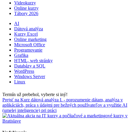
Videokurzy
Online kurzy
Tábory 2026
AI
Dátová analýza
Kurzy Excel
Online marketing
Microsoft Office
Programovanie
Grafika
HTML, web stránky
Databázy a SQL
WordPress
Windows Server
Linux
Termín už prebehol, vyberte si iný!
Prejsť na Kurz dátová analýza I. - porozumenie dátam, analýza v
aplikáciách, práca s údajmi pre bežných používateľov a využitie AI
(umelej inteligencie) pri práci