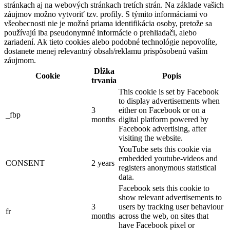
stránkach aj na webových stránkach tretích strán. Na základe vašich
záujmov možno vytvoriť tzv. profily. S týmito informáciami vo
všeobecnosti nie je možná priama identifikácia osoby, pretože sa
používajú iba pseudonymné informácie o prehliadači, alebo
zariadení. Ak tieto cookies alebo podobné technológie nepovolíte,
dostanete menej relevantný obsah/reklamu prispôsobenú vašim
záujmom.
Dĺžka
Cookie
Popis
trvania
This cookie is set by Facebook
to display advertisements when
3
either on Facebook or on a
_fbp
months
digital platform powered by
Facebook advertising, after
visiting the website.
YouTube sets this cookie via
embedded youtube-videos and
CONSENT
2 years
registers anonymous statistical
data.
Facebook sets this cookie to
show relevant advertisements to
3
users by tracking user behaviour
fr
months
across the web, on sites that
have Facebook pixel or