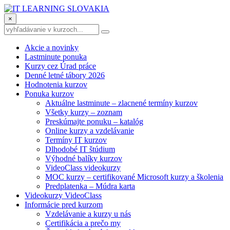
×
Akcie a novinky
Lastminute ponuka
Kurzy cez Úrad práce
Denné letné tábory 2026
Hodnotenia kurzov
Ponuka kurzov
Aktuálne lastminute – zlacnené termíny kurzov
Všetky kurzy – zoznam
Preskúmajte ponuku – katalóg
Online kurzy a vzdelávanie
Termíny IT kurzov
Dlhodobé IT štúdium
Výhodné balíky kurzov
VideoClass videokurzy
MOC kurzy – certifikované Microsoft kurzy a školenia
Predplatenka – Múdra karta
Videokurzy VideoClass
Informácie pred kurzom
Vzdelávanie a kurzy u nás
Certifikácia a prečo my