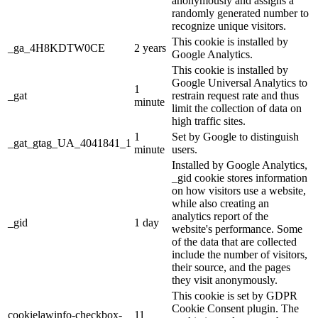
anonymously and assigns a
randomly generated number to
recognize unique visitors.
This cookie is installed by
_ga_4H8KDTW0CE
2 years
Google Analytics.
This cookie is installed by
Google Universal Analytics to
1
_gat
restrain request rate and thus
minute
limit the collection of data on
high traffic sites.
1
Set by Google to distinguish
_gat_gtag_UA_4041841_1
minute
users.
Installed by Google Analytics,
_gid cookie stores information
on how visitors use a website,
while also creating an
analytics report of the
_gid
1 day
website's performance. Some
of the data that are collected
include the number of visitors,
their source, and the pages
they visit anonymously.
This cookie is set by GDPR
Cookie Consent plugin. The
cookielawinfo-checkbox-
11