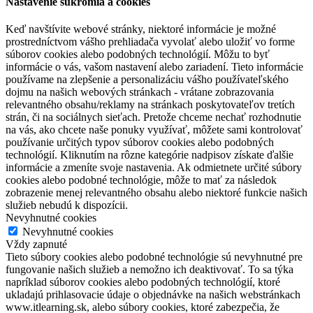
Nastavenie súkromia a cookies
Keď navštívite webové stránky, niektoré informácie je možné
prostredníctvom vášho prehliadača vyvolať alebo uložiť vo forme
súborov cookies alebo podobných technológií. Môžu to byť
informácie o vás, vašom nastavení alebo zariadení. Tieto informácie
používame na zlepšenie a personalizáciu vášho používateľského
dojmu na našich webových stránkach - vrátane zobrazovania
relevantného obsahu/reklamy na stránkach poskytovateľov tretích
strán, či na sociálnych sieťach. Pretože chceme nechať rozhodnutie
na vás, ako chcete naše ponuky využívať, môžete sami kontrolovať
používanie určitých typov súborov cookies alebo podobných
technológií. Kliknutím na rôzne kategórie nadpisov získate ďalšie
informácie a zmeníte svoje nastavenia. Ak odmietnete určité súbory
cookies alebo podobné technológie, môže to mať za následok
zobrazenie menej relevantného obsahu alebo niektoré funkcie našich
služieb nebudú k dispozícii.
Nevyhnutné cookies
Nevyhnutné cookies
Vždy zapnuté
Tieto súbory cookies alebo podobné technológie sú nevyhnutné pre
fungovanie našich služieb a nemožno ich deaktivovať. To sa týka
napríklad súborov cookies alebo podobných technológií, ktoré
ukladajú prihlasovacie údaje o objednávke na našich webstránkach
www.itlearning.sk, alebo súbory cookies, ktoré zabezpečia, že