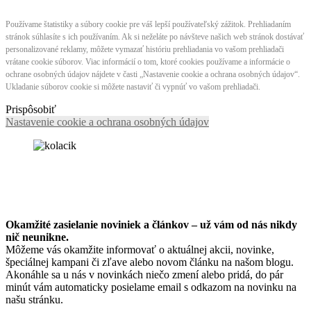
Používame štatistiky a súbory cookie pre váš lepší používateľský zážitok. Prehliadaním
stránok súhlasíte s ich používaním. Ak si neželáte po návšteve našich web stránok dostávať
personalizované reklamy, môžete vymazať históriu prehliadania vo vašom prehliadači
vrátane cookie súborov. Viac informácií o tom, ktoré cookies používame a informácie o
ochrane osobných údajov nájdete v časti „Nastavenie cookie a ochrana osobných údajov“.
Ukladanie súborov cookie si môžete nastaviť či vypnúť vo vašom prehliadači.
Prispôsobiť
Nastavenie cookie a ochrana osobných údajov
Okamžité zasielanie noviniek a článkov – u
ž vám od nás nikdy
nič neunikne.
Môžeme vás okamžite informovať o aktuálnej akcii, novinke,
špeciálnej kampani či zľave alebo novom článku na našom blogu.
Akonáhle sa u nás v novinkách niečo zmení alebo pridá, do pár
minút vám automaticky posielame email s odkazom na novinku na
našu stránku.