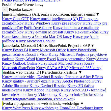
rýchlo
Pomoc s výberom
kurzu 24/7
Posledné navštívené kurzy
Ponuka kurzov
×
umelá inteligencia (AI), práca s počítačom, internet a email
▼
Kurzy Chat GPT
Kurzy umelej inteligencie (AI)
IT kurzy pre
začiatočníkov
Kurzy Windows
Kurzy pre seniorov
Kurzy linux pre
používateľov
Počítačové tábory
Kurzy internetu a e-mailu pre
začiatočníkov
Kurzy e-mailu
Microsoft Kurzy
Rekvalifikačné kurzy
Kancelárske kurzy a školenia
Mac OS kurzy
Kurzy pre Apple
počítače
Kurzy Microsoft Copilot
kancelária, Microsoft Office, SharePoint, Project a SAP
▼
Kurzy Power BI
Kurzy Microsoft Office
Kurzy PowerPoint,
prezentačné zručnosti a Visio
Kurzy Microsoft Project a projektové
riadenie
Kurzy Word
Kurzy Excel
Kurzy prezentácie
Kurzy Access
Kurzy Outlook
Online kurzy Excel
Microsoft kurzy
Kurzy
Microsoft SharePoint
Kurzy SAP a ABAP
Microsoft 365 kurzy
grafika, web grafika, DTP a technické kreslenie
▼
Kurzy strihanie videa, Davinci Resolve, Premiere a After Effects
Kurzy grafiky - grafický dizajn
Kurzy Adobe Photoshop
Kurzy
Adobe Illustrator
Kurzy Davinci Resolve
Kurzy 3D tlače a
modelovania
Kurzy Adobe InDesign
Kurzy AutoCAD - technické
kreslenie
Adobe kurzy
Video kurzy
Kurzy technického kreslenia
Kurzy fotografovania (mobilom, zrkadlovkou)
tvorba a programovanie web stránok, webdesign
▼
Kurzy WordPress
Kurzy webdesign
Front-End Developer kurzy