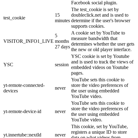
Facebook social plugin.
The test_cookie is set by
15
doubleclick.net and is used to
test_cookie
minutes
determine if the user's browser
supports cookies.
A cookie set by YouTube to
5
measure bandwidth that
VISITOR_INFO1_LIVE
months
determines whether the user gets
27 days
the new or old player interface.
YSC cookie is set by Youtube
and is used to track the views of
YSC
session
embedded videos on Youtube
pages.
YouTube sets this cookie to
yt-remote-connected-
store the video preferences of
never
devices
the user using embedded
YouTube video.
YouTube sets this cookie to
store the video preferences of
yt-remote-device-id
never
the user using embedded
YouTube video.
This cookie, set by YouTube,
registers a unique ID to store
yt.innertube::nextId
never
data on what videos from