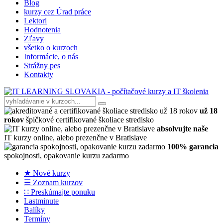
Blog
kurzy cez Úrad práce
Lektori
Hodnotenia
Zľavy
všetko o kurzoch
Informácie, o nás
Strážny pes
Kontakty
už 18
rokov
špičkové certifikované školiace stredisko
absolvujte naše
IT kurzy online, alebo prezenčne v Bratislave
100% garancia
spokojnosti, opakovanie kurzu zadarmo
★ Nové kurzy
☰ Zoznam kurzov
∷ Preskúmajte ponuku
Lastminute
Balíky
Termíny