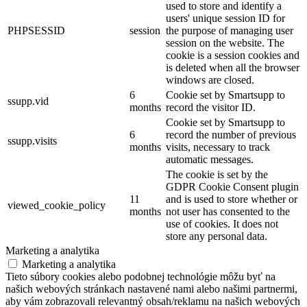
used to store and identify a
users' unique session ID for
PHPSESSID
session
the purpose of managing user
session on the website. The
cookie is a session cookies and
is deleted when all the browser
windows are closed.
6
Cookie set by Smartsupp to
ssupp.vid
months
record the visitor ID.
Cookie set by Smartsupp to
6
record the number of previous
ssupp.visits
months
visits, necessary to track
automatic messages.
The cookie is set by the
GDPR Cookie Consent plugin
11
and is used to store whether or
viewed_cookie_policy
months
not user has consented to the
use of cookies. It does not
store any personal data.
Marketing a analytika
Marketing a analytika
Tieto súbory cookies alebo podobnej technológie môžu byť na
našich webových stránkach nastavené nami alebo našimi partnermi,
aby vám zobrazovali relevantný obsah/reklamu na našich webových