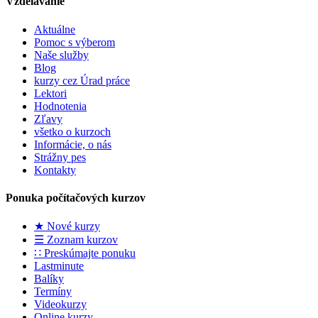
Vzdelávanie
Aktuálne
Pomoc s výberom
Naše služby
Blog
kurzy cez Úrad práce
Lektori
Hodnotenia
Zľavy
všetko o kurzoch
Informácie, o nás
Strážny pes
Kontakty
Ponuka počítačových kurzov
★ Nové kurzy
☰ Zoznam kurzov
∷ Preskúmajte ponuku
Lastminute
Balíky
Termíny
Videokurzy
Online kurzy