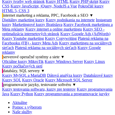
Kurzy tvorby web stránok
Kurzy HTML
Kurzy PHP skript
Kurzy
CSS
Kurzy JavaScript, jQuery, NodeJS a Vue
Pokročilé kurzy
HTML 5, CSS 3
internet marketing a reklama, PPC, Facebook a SEO
▼
Digitálny marketing kurzy
Kurzy podnikania na internete
Instagram
kurzy
Marketingové kurzy Bratislava
Kurzy Facebook marketingu a
Meta reklamy
Kurzy internet a online marketingu
Kurzy SEO -
optimalizácia internetových stránok
Kurzy Google Ads (AdWords)
Kurzy Youtube marketing
Kurzy Copywriting
Platená reklama na
Facebooku (FB) - kurzy Meta Ads
Kurzy marketingu na sociálnych
sieťach
Platená reklama na sociálnych sieťach
Kurzy Google
reklamy
serverové operačné systémy a siete
▼
Oficiálne kurzy MikroTik
Kurzy Windows Server
Kurzy Linux
Kurzy počítačových sietí
databázy, SQL servery
▼
Kurzy MySQL a MariaDB
Dátová analýza kurzy
Databázové kurzy
Kurzy SQL
Kurzy Oracle
Kurzy Microsoft SQL Server
programovacie jazyky, testovanie softvéru
▼
Kurzy testovania softwaru, kurzy pre testerov
Kurzy programovania
Java
Kurzy Python
Kurzy programovania a programovacie jazyky
Aktuálne
Pomoc s výberom
Naše služby