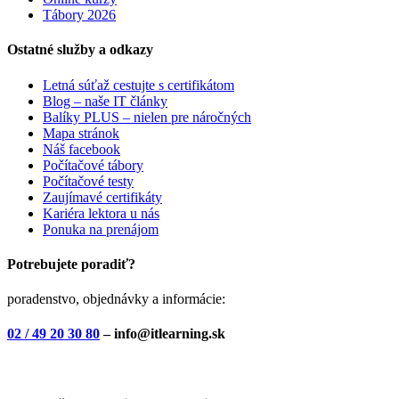
Tábory 2026
Ostatné služby a odkazy
Letná súťaž cestujte s certifikátom
Blog – naše IT články
Balíky PLUS – nielen pre náročných
Mapa stránok
Náš facebook
Počítačové tábory
Počítačové testy
Zaujímavé certifikáty
Kariéra lektora u nás
Ponuka na prenájom
Potrebujete poradiť?
poradenstvo, objednávky a informácie:
02 / 49 20 30 80
– info@itlearning.sk