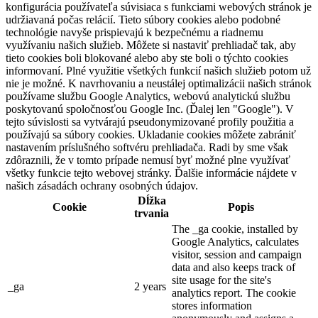
konfigurácia používateľa súvisiaca s funkciami webových stránok je
udržiavaná počas relácií. Tieto súbory cookies alebo podobné
technológie navyše prispievajú k bezpečnému a riadnemu
využívaniu našich služieb. Môžete si nastaviť prehliadač tak, aby
tieto cookies boli blokované alebo aby ste boli o týchto cookies
informovaní. Plné využitie všetkých funkcií našich služieb potom už
nie je možné. K navrhovaniu a neustálej optimalizácii našich stránok
používame službu Google Analytics, webovú analytickú službu
poskytovanú spoločnosťou Google Inc. (Ďalej len "Google"). V
tejto súvislosti sa vytvárajú pseudonymizované profily použitia a
používajú sa súbory cookies. Ukladanie cookies môžete zabrániť
nastavením príslušného softvéru prehliadača. Radi by sme však
zdôraznili, že v tomto prípade nemusí byť možné plne využívať
všetky funkcie tejto webovej stránky. Ďalšie informácie nájdete v
našich zásadách ochrany osobných údajov.
Dĺžka
Cookie
Popis
trvania
The _ga cookie, installed by
Google Analytics, calculates
visitor, session and campaign
data and also keeps track of
site usage for the site's
_ga
2 years
analytics report. The cookie
stores information