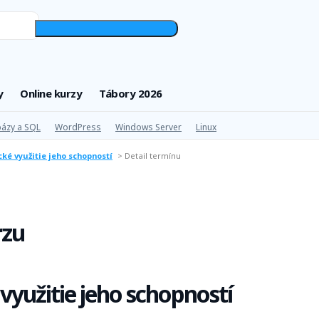
y
Online kurzy
Tábory 2026
ázy a SQL
WordPress
Windows Server
Linux
ické využitie jeho schopností
>
Detail termínu
rzu
 využitie jeho schopností