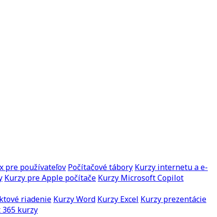
x pre používateľov
Počítačové tábory
Kurzy internetu a e-
y
Kurzy pre Apple počítače
Kurzy Microsoft Copilot
ktové riadenie
Kurzy Word
Kurzy Excel
Kurzy prezentácie
 365 kurzy