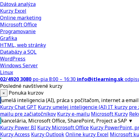
Dátová analýza
Kurzy Excel
Online marketing
Microsoft Office
Programovanie
Grafika
HTML, web stránky
Databázy a SQL
WordPress
Windows Server
Linux
02/4920 3080
po-pia 8:00 – 16:30
info@itlearning.sk
odpis
Posledné navštívené kurzy
Ponuka kurzov
×
umelá inteligencia (AI), práca s počítačom, internet a email
Kurzy Chat GPT
Kurzy umelej inteligencie (AI)
IT kurzy pre 
mailu pre začiatočníkov
Kurzy e-mailu
Microsoft Kurzy
Rekv
kancelária, Microsoft Office, SharePoint, Project a SAP
▼
Kurzy Power BI
Kurzy Microsoft Office
Kurzy PowerPoint, pr
Kurzy Access
Kurzy Outlook
Online kurzy Excel
Microsoft k