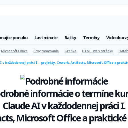
úmajte ponuku
Lastminute
Balíky
Termíny
Videokurz
Microsoft Office
Programovanie
Grafika
HTML, web stránky
Datab
 v každodennej práci I. - projekty, Cowork, Artifacts, Microsoft Office a prakt
drobné informácie o termíne ku
Claude AI v každodennej práci I.
cts, Microsoft Office a praktické