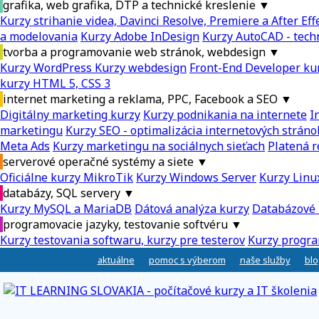
grafika, web grafika, DTP a technické kreslenie
▼
Kurzy strihanie videa, Davinci Resolve, Premiere a After Eff
a modelovania
Kurzy Adobe InDesign
Kurzy AutoCAD - tech
tvorba a programovanie web stránok, webdesign
▼
Kurzy WordPress
Kurzy webdesign
Front-End Developer ku
kurzy HTML 5, CSS 3
internet marketing a reklama, PPC, Facebook a SEO
▼
Digitálny marketing kurzy
Kurzy podnikania na internete
I
marketingu
Kurzy SEO - optimalizácia internetových stráno
Meta Ads
Kurzy marketingu na sociálnych sieťach
Platená r
serverové operačné systémy a siete
▼
Oficiálne kurzy MikroTik
Kurzy Windows Server
Kurzy Linu
databázy, SQL servery
▼
Kurzy MySQL a MariaDB
Dátová analýza kurzy
Databázové 
programovacie jazyky, testovanie softvéru
▼
Kurzy testovania softwaru, kurzy pre testerov
Kurzy progra
aktuálne
pomoc s výberom
naše služby
blo