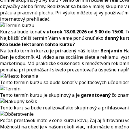
Online skupinový živý kurz - tento termín budeme realizova
obývačky alebo firmy. Realizovať sa bude v malej skupine v n
prácu a pracovnú plochu. Pri výuke môžete aj vy používať m
internetový prehliadač.
Kurz sa bude konať
v utorok 18.08.2026
od 9:00 do 15:00
. 
Najbližší ďalší termín Vám vieme ponúknuť ako
denný kur
Kto bude lektorom tohto kurzu?
Na tento termín kurzu je priradený náš lektor
Benjamín Ha
Ben je odborník AI, video a na sociálne siete a reklamu, vy
marketingu. Má praktické skúsenosti s množstvom reklamnýc
pomáha pri prednášaní skvelo prezentovať a úspešne napĺňať 
Tento termín kurzu sa bude konať v počítačových učebniac
Tento termín kurzu je skupinový a je
garantovaný
čo znam
Tento kurz sa bude realizovať ako skupinový a prihlasovanie
Počas prestávok máte v cene kurzu kávu, čaj aj filtrovanú v
Možností na obed je v našom okolí viac, informácie o možno