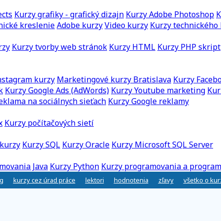
ects
Kurzy grafiky - grafický dizajn
Kurzy Adobe Photoshop
K
nické kreslenie
Adobe kurzy
Video kurzy
Kurzy technického 
rzy
Kurzy tvorby web stránok
Kurzy HTML
Kurzy PHP skript
nstagram kurzy
Marketingové kurzy Bratislava
Kurzy Faceb
k
Kurzy Google Ads (AdWords)
Kurzy Youtube marketing
Kur
eklama na sociálnych sieťach
Kurzy Google reklamy
x
Kurzy počítačových sietí
kurzy
Kurzy SQL
Kurzy Oracle
Kurzy Microsoft SQL Server
movania Java
Kurzy Python
Kurzy programovania a program
g
kurzy cez úrad práce
lektori
hodnotenia
zľavy
všetko o ku