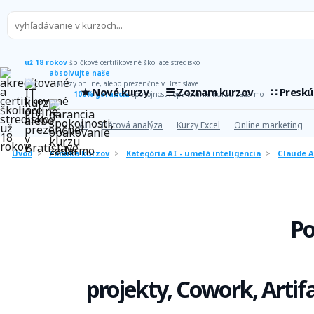
už 18 rokov
špičkové certifikované školiace stredisko
absolvujte naše
IT kurzy online, alebo prezenčne v Bratislave
★ Nové kurzy
☰ Zoznam kurzov
∷ Presk
100% garancia
spokojnosti, opakovanie kurzu zadarmo
AI
Dátová analýza
Kurzy Excel
Online marketing
Úvod
>
Ponuka kurzov
>
Kategória AI - umelá inteligencia
>
Claude AI
Po
projekty, Cowork, Artifa