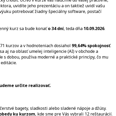
cky chodiť. Učivo v kurze vás naučíme do vašej pracovne,
ktora, uvidíte jeho prezentáciu a on taktiež uvidí vašu
výuku potrebovať žiadny špeciálny software, postačí
denný kurz sa bude konať
o 34 dní
, teda dňa
10.09.2026
.
371 kurzov a v hodnoteniach dosiahol
99,64% spokojnosť
.
a aj na oblasť umelej inteligencie (AI) v obchode a
e s dobou, používa moderné a praktické princípy, čo mu
editácie.
udeme určite realizovať.
čerstvé bagety, sladkosti alebo sladené nápoje a džúsy.
 obedy ku kurzom
, kde sme pre Vás vybrali 12 reštaurácií.