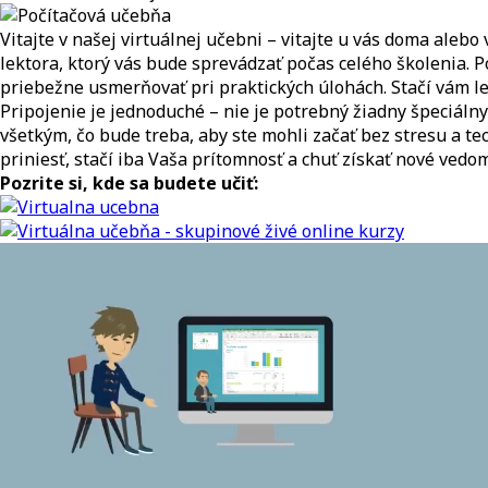
Vitajte v našej virtuálnej učebni – vitajte u vás doma aleb
lektora, ktorý vás bude sprevádzať počas celého školenia. P
priebežne usmerňovať pri praktických úlohách. Stačí vám len
Pripojenie je jednoduché – nie je potrebný žiadny špeciáln
všetkým, čo bude treba, aby ste mohli začať bez stresu a te
priniesť, stačí iba Vaša prítomnosť a chuť získať nové vedom
Pozrite si, kde sa budete učiť: