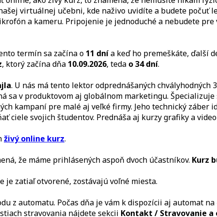
ť online, ako živý kurz, to znamená, že nemusíte nikam fyzi
ašej virtuálnej učebni, kde naživo uvidíte a budete počuť le
ikrofón a kameru. Pripojenie je jednoduché a nebudete pre 
Tento termín sa začína o
11 dní
a keď ho premeškáte, ďalší 
z
, ktorý začína dňa
10.09.2026
, teda
o 34 dní
.
jla
. U nás má tento lektor odprednášaných chvályhodných 
zná sa v produktovom aj globálnom marketingu. Špecializuje s
h kampaní pre malé aj veľké firmy. Jeho technický záber id
ciele svojich študentov. Prednáša aj kurzy grafiky a video 
h
živý online kurz
.
ená, že máme prihlásených aspoň dvoch účastníkov.
Kurz b
 je zatiaľ otvorené, zostávajú voľné miesta.
odu z automatu. Počas dňa je vám k dispozícii aj automat na 
stiach stravovania nájdete sekcii
Kontakt / Stravovanie a