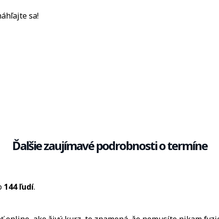
hľajte sa!
Ďalšie zaujímavé podrobnosti o termíne
lo
144 ľudí
.