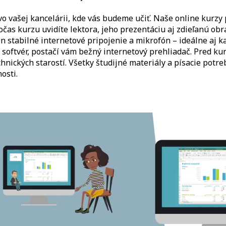
o vo vašej kancelárii, kde vás budeme učiť. Naše online kur
očas kurzu uvidíte lektora, jeho prezentáciu aj zdieľanú ob
 stabilné internetové pripojenie a mikrofón – ideálne aj kam
y softvér, postačí vám bežný internetový prehliadač. Pred 
chnických starostí. Všetky študijné materiály a písacie potr
osti.