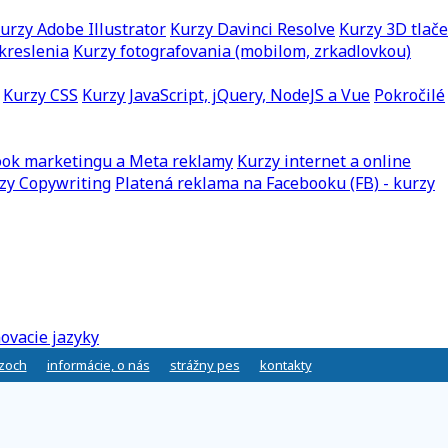
urzy Adobe Illustrator
Kurzy Davinci Resolve
Kurzy 3D tlače
kreslenia
Kurzy fotografovania (mobilom, zrkadlovkou)
Kurzy CSS
Kurzy JavaScript, jQuery, NodeJS a Vue
Pokročilé
ook marketingu a Meta reklamy
Kurzy internet a online
zy Copywriting
Platená reklama na Facebooku (FB) - kurzy
ovacie jazyky
rzoch
informácie, o nás
strážny pes
kontakty