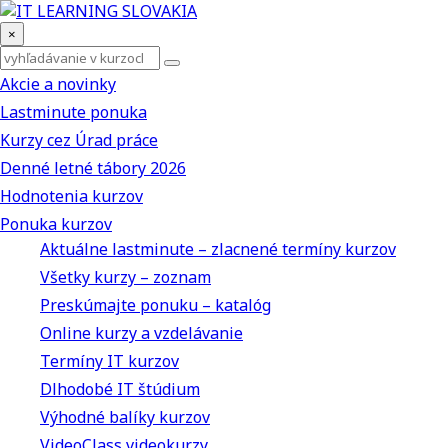
×
Akcie a novinky
Lastminute ponuka
Kurzy cez Úrad práce
Denné letné tábory 2026
Hodnotenia kurzov
Ponuka kurzov
Aktuálne lastminute – zlacnené termíny kurzov
Všetky kurzy – zoznam
Preskúmajte ponuku – katalóg
Online kurzy a vzdelávanie
Termíny IT kurzov
Dlhodobé IT štúdium
Výhodné balíky kurzov
VideoClass videokurzy