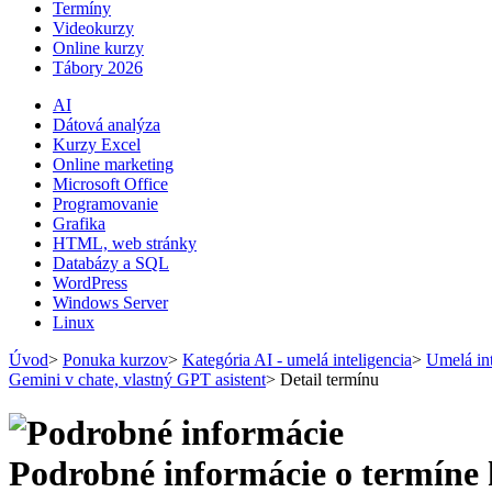
Termíny
Videokurzy
Online kurzy
Tábory 2026
AI
Dátová analýza
Kurzy Excel
Online marketing
Microsoft Office
Programovanie
Grafika
HTML, web stránky
Databázy a SQL
WordPress
Windows Server
Linux
Úvod
>
Ponuka kurzov
>
Kategória AI - umelá inteligencia
>
Umelá int
Gemini v chate, vlastný GPT asistent
>
Detail termínu
Podrobné informácie o termíne