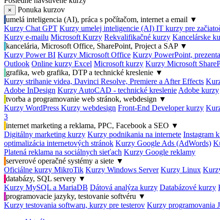
Posledné navštívené kurzy
Ponuka kurzov
×
umelá inteligencia (AI), práca s počítačom, internet a email
▼
Kurzy Chat GPT
Kurzy umelej inteligencie (AI)
IT kurzy pre začiat
Kurzy e-mailu
Microsoft Kurzy
Rekvalifikačné kurzy
Kancelárske ku
kancelária, Microsoft Office, SharePoint, Project a SAP
▼
Kurzy Power BI
Kurzy Microsoft Office
Kurzy PowerPoint, prezenta
Outlook
Online kurzy Excel
Microsoft kurzy
Kurzy Microsoft ShareP
grafika, web grafika, DTP a technické kreslenie
▼
Kurzy strihanie videa, Davinci Resolve, Premiere a After Effects
Kurz
Adobe InDesign
Kurzy AutoCAD - technické kreslenie
Adobe kurzy
tvorba a programovanie web stránok, webdesign
▼
Kurzy WordPress
Kurzy webdesign
Front-End Developer kurzy
Kurz
3
internet marketing a reklama, PPC, Facebook a SEO
▼
Digitálny marketing kurzy
Kurzy podnikania na internete
Instagram k
optimalizácia internetových stránok
Kurzy Google Ads (AdWords)
K
Platená reklama na sociálnych sieťach
Kurzy Google reklamy
serverové operačné systémy a siete
▼
Oficiálne kurzy MikroTik
Kurzy Windows Server
Kurzy Linux
Kurzy
databázy, SQL servery
▼
Kurzy MySQL a MariaDB
Dátová analýza kurzy
Databázové kurzy
programovacie jazyky, testovanie softvéru
▼
Kurzy testovania softwaru, kurzy pre testerov
Kurzy programovania 