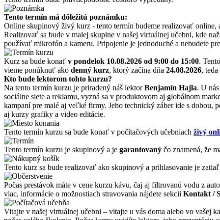
Tento termín má dôležitú poznámku:
Online skupinový živý kurz - tento termín budeme realizovať online,
Realizovať sa bude v malej skupine v našej virtuálnej učebni, kde naž
používať mikrofón a kameru. Pripojenie je jednoduché a nebudete pre
Kurz sa bude konať
v pondelok 10.08.2026
od 9:00 do 15:00
. Tent
vieme ponúknuť ako
denný kurz
, ktorý začína dňa
24.08.2026
, teda
Kto bude lektorom tohto kurzu?
Na tento termín kurzu je priradený náš lektor
Benjamín Hajla
. U ná
sociálne siete a reklamu, vyzná sa v produktovom aj globálnom marke
kampaní pre malé aj veľké firmy. Jeho technický záber ide s dobou, 
aj kurzy grafiky a video editácie.
Tento termín kurzu sa bude konať v počítačových učebniach
živý onl
Tento termín kurzu je skupinový a je
garantovaný
čo znamená, že má
Tento kurz sa bude realizovať ako skupinový a prihlasovanie je zatiaľ
Počas prestávok máte v cene kurzu kávu, čaj aj filtrovanú vodu z auto
viac, informácie o možnostiach stravovania nájdete sekcii
Kontakt / 
Vitajte v našej virtuálnej učebni – vitajte u vás doma alebo vo vašej