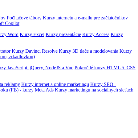
ľov
Počítačové tábory
Kurzy internetu a e-mailu pre začiatočníkov
ft Copilot
rzy Word
Kurzy Excel
Kurzy prezentácie
Kurzy Access
Kurzy
trator
Kurzy Davinci Resolve
Kurzy 3D tlače a modelovania
Kurzy
lom, zrkadlovkou)
zy JavaScript, jQuery, NodeJS a Vue
Pokročilé kurzy HTML 5, CSS
ta reklamy
Kurzy internet a online marketingu
Kurzy SEO -
ooku (FB) - kurzy Meta Ads
Kurzy marketingu na sociálnych sieťach