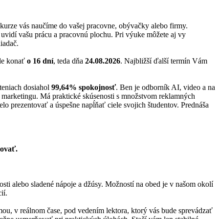
 kurze vás naučíme do vašej pracovne, obývačky alebo firmy.
ež uvidí vašu prácu a pracovnú plochu. Pri výuke môžete aj vy
iadač.
ude konať
o 16 dní
, teda dňa
24.08.2026
. Najbližší ďalší termín Vám
teniach dosiahol
99,64% spokojnosť
. Ben je odborník AI, video a na
e a marketingu. Má praktické skúsenosti s množstvom reklamných
lo prezentovať a úspešne napĺňať ciele svojich študentov. Prednáša
zovať.
kosti alebo sladené nápoje a džúsy. Možností na obed je v našom okolí
ií.
ormou, v reálnom čase, pod vedením lektora, ktorý vás bude sprevádzať