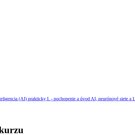
eligencia (AI) prakticky I. - pochopenie a úvod AI, neurónové siete 
 kurzu