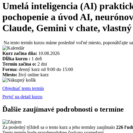
Umelá inteligencia (AI) praktick
pochopenie a úvod AI, neurónov
Claude, Gemini v chate, vlastný
Na tento termín kurzu máme posledné voľné miesto, poponáhľajte sa
Kurz začína dňa:
10.08.2026
Dĺžka kurzu :
1 deň
Termín začína o:
2 dni
Forma:
denný kurz od 9:00 do 15:00
Miesto:
živý online kurz
Objednať tento termín
Prejsť na detail kurzu
Ďalšie zaujímavé podrobnosti o termíne
Za posledný týždeň sa o tento kurz a jeho termíny zaujímalo
226 ľud
Tento termín bude pravdepodobne čoskoro vypredaný.