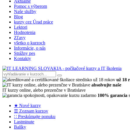
Aktuálne
Pomoc s výberom
Naše služby
Blog
kurzy cez Úrad práce
Lektori
Hodnotenia
Zľavy
všetko o kurzoch
Informácie, o nás
Strážny pes
Kontakty
už 18 
absolvujte naše
IT kurzy online, alebo prezenčne v Bratislave
100% garancia
s
★ Nové kurzy
☰ Zoznam kurzov
∷ Preskúmajte ponuku
Lastminute
Balíky