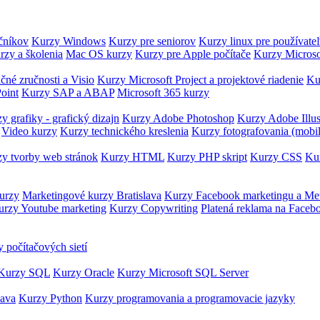
očníkov
Kurzy Windows
Kurzy pre seniorov
Kurzy linux pre používate
rzy a školenia
Mac OS kurzy
Kurzy pre Apple počítače
Kurzy Microso
čné zručnosti a Visio
Kurzy Microsoft Project a projektové riadenie
Ku
oint
Kurzy SAP a ABAP
Microsoft 365 kurzy
y grafiky - grafický dizajn
Kurzy Adobe Photoshop
Kurzy Adobe Illus
Video kurzy
Kurzy technického kreslenia
Kurzy fotografovania (mobi
y tvorby web stránok
Kurzy HTML
Kurzy PHP skript
Kurzy CSS
Kur
urzy
Marketingové kurzy Bratislava
Kurzy Facebook marketingu a Me
urzy Youtube marketing
Kurzy Copywriting
Platená reklama na Faceb
 počítačových sietí
Kurzy SQL
Kurzy Oracle
Kurzy Microsoft SQL Server
Java
Kurzy Python
Kurzy programovania a programovacie jazyky