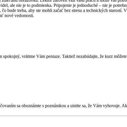
 aj zdieľanú obrazovku. Lektor zároveň vidí vašu prácu a môže vás prie
videl, ale nie je to podmienka. Pripojenie je jednoduché – nie je potreb
 bude treba, aby ste mohli začať bez stresu a technických starostí. Vše
skať nové vedomosti.
 spokojný, vrátime Vám peniaze. Taktiež nezabúdajte, že kurz môžete 
kračovaním sa oboznámte s poznámkou a uistite sa, že Vám vyhovuje. 