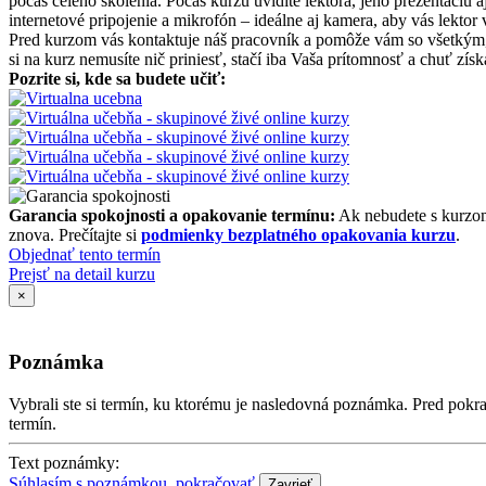
počas celého školenia. Počas kurzu uvidíte lektora, jeho prezentáciu
internetové pripojenie a mikrofón – ideálne aj kamera, aby vás lektor 
Pred kurzom vás kontaktuje náš pracovník a pomôže vám so všetkým, čo
si na kurz nemusíte nič priniesť, stačí iba Vaša prítomnosť a chuť zí
Pozrite si, kde sa budete učiť:
Garancia spokojnosti a opakovanie termínu:
Ak nebudete s kurzom
znova. Prečítajte si
podmienky bezplatného opakovania kurzu
.
Objednať tento termín
Prejsť na detail kurzu
×
Poznámka
Vybrali ste si termín, ku ktorému je nasledovná poznámka. Pred po
termín.
Text poznámky:
Súhlasím s poznámkou, pokračovať