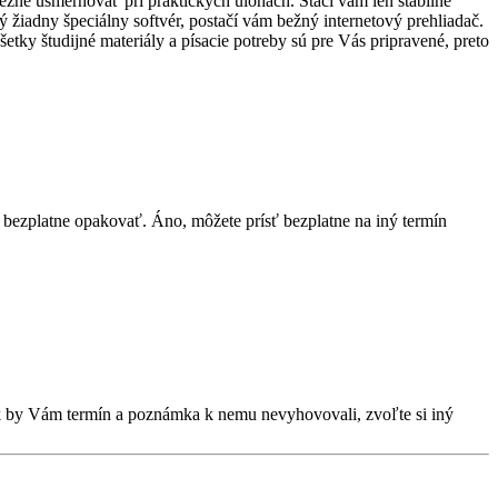
bežne usmerňovať pri praktických úlohách. Stačí vám len stabilné
ný žiadny špeciálny softvér, postačí vám bežný internetový prehliadač.
tky študijné materiály a písacie potreby sú pre Vás pripravené, preto
bezplatne opakovať. Áno, môžete prísť bezplatne na iný termín
Ak by Vám termín a poznámka k nemu nevyhovovali, zvoľte si iný