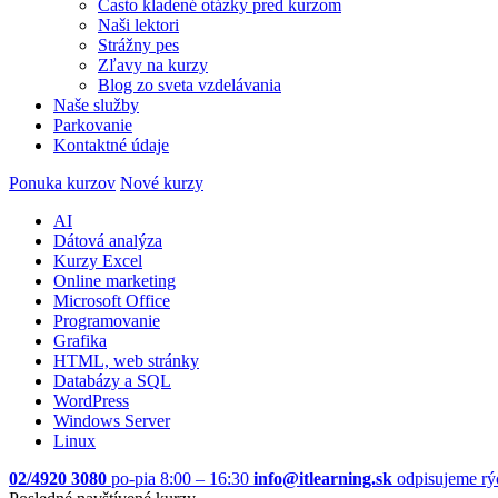
Často kladené otázky pred kurzom
Naši lektori
Strážny pes
Zľavy na kurzy
Blog zo sveta vzdelávania
Naše služby
Parkovanie
Kontaktné údaje
Ponuka kurzov
Nové kurzy
AI
Dátová analýza
Kurzy Excel
Online marketing
Microsoft Office
Programovanie
Grafika
HTML, web stránky
Databázy a SQL
WordPress
Windows Server
Linux
02/4920 3080
po-pia 8:00 – 16:30
info@itlearning.sk
odpisujeme rý