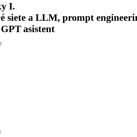
y I.
é siete a LLM, prompt engineeri
 GPT asistent
!
í
.