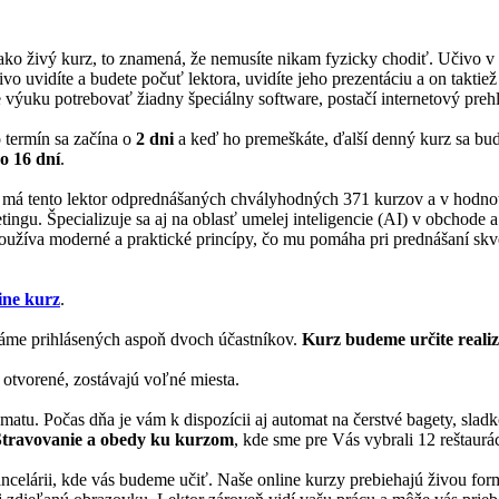
 ako živý kurz, to znamená, že nemusíte nikam fyzicky chodiť. Učivo v
ivo uvidíte a budete počuť lektora, uvidíte jeho prezentáciu a on takti
 výuku potrebovať žiadny špeciálny software, postačí internetový prehl
o termín sa začína o
2 dni
a keď ho premeškáte, ďalší denný kurz sa b
o 16 dní
.
s má tento lektor odprednášaných chvályhodných 371 kurzov a v hodno
tingu. Špecializuje sa aj na oblasť umelej inteligencie (AI) v obchod
používa moderné a praktické princípy, čo mu pomáha pri prednášaní skve
ine kurz
.
me prihlásených aspoň dvoch účastníkov.
Kurz budeme určite reali
 otvorené, zostávajú voľné miesta.
matu. Počas dňa je vám k dispozícii aj automat na čerstvé bagety, slad
Stravovanie a obedy ku kurzom
, kde sme pre Vás vybrali 12 reštaurác
 kancelárii, kde vás budeme učiť. Naše online kurzy prebiehajú živou f