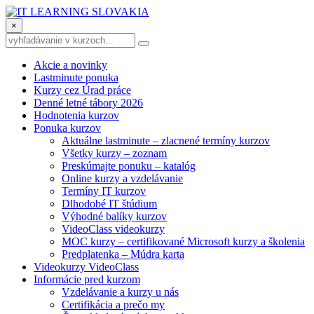
×
Akcie a novinky
Lastminute ponuka
Kurzy cez Úrad práce
Denné letné tábory 2026
Hodnotenia kurzov
Ponuka kurzov
Aktuálne lastminute – zlacnené termíny kurzov
Všetky kurzy – zoznam
Preskúmajte ponuku – katalóg
Online kurzy a vzdelávanie
Termíny IT kurzov
Dlhodobé IT štúdium
Výhodné balíky kurzov
VideoClass videokurzy
MOC kurzy – certifikované Microsoft kurzy a školenia
Predplatenka – Múdra karta
Videokurzy VideoClass
Informácie pred kurzom
Vzdelávanie a kurzy u nás
Certifikácia a prečo my