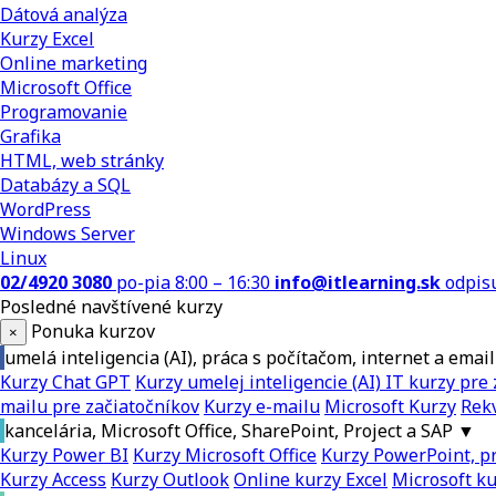
Dátová analýza
Kurzy Excel
Online marketing
Microsoft Office
Programovanie
Grafika
HTML, web stránky
Databázy a SQL
WordPress
Windows Server
Linux
02/4920 3080
po-pia 8:00 – 16:30
info@itlearning.sk
odpis
Posledné navštívené kurzy
Ponuka kurzov
×
umelá inteligencia (AI), práca s počítačom, internet a email
Kurzy Chat GPT
Kurzy umelej inteligencie (AI)
IT kurzy pre 
mailu pre začiatočníkov
Kurzy e-mailu
Microsoft Kurzy
Rekv
kancelária, Microsoft Office, SharePoint, Project a SAP
▼
Kurzy Power BI
Kurzy Microsoft Office
Kurzy PowerPoint, pr
Kurzy Access
Kurzy Outlook
Online kurzy Excel
Microsoft k