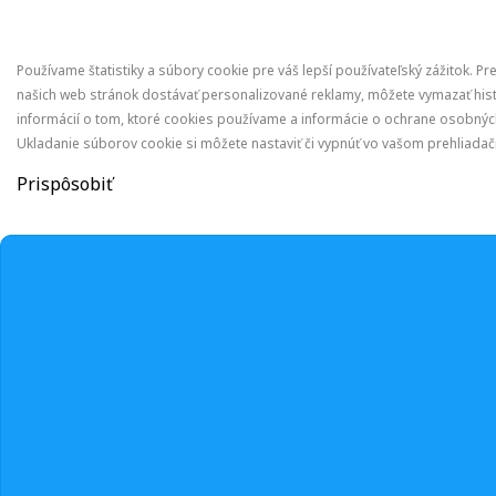
Používame štatistiky a súbory cookie pre váš lepší používateľský zážitok. Pr
našich web stránok dostávať personalizované reklamy, môžete vymazať hist
informácií o tom, ktoré cookies používame a informácie o ochrane osobných
Ukladanie súborov cookie si môžete nastaviť či vypnúť vo vašom prehliadači
Prispôsobiť