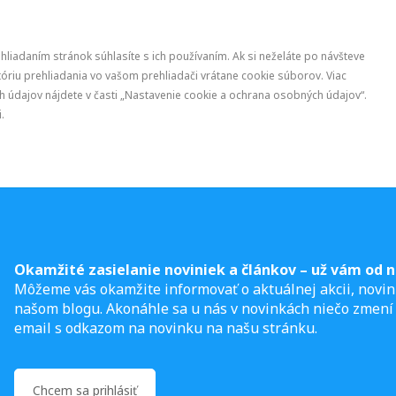
ehliadaním stránok súhlasíte s ich používaním. Ak si neželáte po návšteve
óriu prehliadania vo vašom prehliadači vrátane cookie súborov. Viac
 údajov nájdete v časti „Nastavenie cookie a ochrana osobných údajov“.
.
Okamžité zasielanie noviniek a článkov – u
ž vám od n
Môžeme vás okamžite informovať o aktuálnej akcii, novin
našom blogu. Akonáhle sa u nás v novinkách niečo zmení
email s odkazom na novinku na našu stránku.
Chcem sa prihlásiť