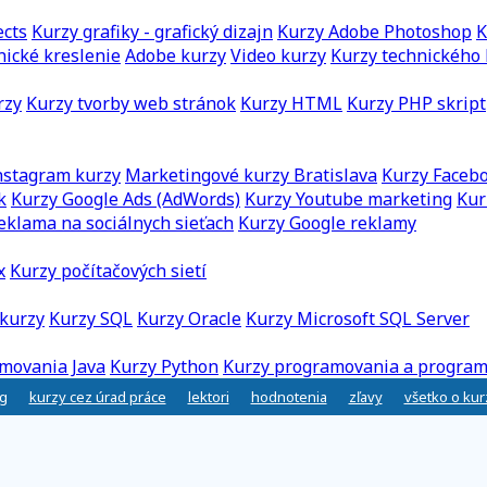
ects
Kurzy grafiky - grafický dizajn
Kurzy Adobe Photoshop
K
nické kreslenie
Adobe kurzy
Video kurzy
Kurzy technického 
rzy
Kurzy tvorby web stránok
Kurzy HTML
Kurzy PHP skript
nstagram kurzy
Marketingové kurzy Bratislava
Kurzy Faceb
k
Kurzy Google Ads (AdWords)
Kurzy Youtube marketing
Kur
eklama na sociálnych sieťach
Kurzy Google reklamy
x
Kurzy počítačových sietí
kurzy
Kurzy SQL
Kurzy Oracle
Kurzy Microsoft SQL Server
movania Java
Kurzy Python
Kurzy programovania a program
g
kurzy cez úrad práce
lektori
hodnotenia
zľavy
všetko o ku