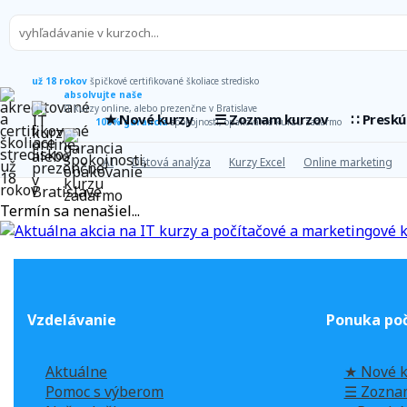
už 18 rokov
špičkové certifikované školiace stredisko
absolvujte naše
IT kurzy online, alebo prezenčne v Bratislave
★ Nové kurzy
☰ Zoznam kurzov
∷ Presk
100% garancia
spokojnosti, opakovanie kurzu zadarmo
AI
Dátová analýza
Kurzy Excel
Online marketing
Termín sa nenašiel...
Vzdelávanie
Ponuka poč
Aktuálne
★ Nové k
Pomoc s výberom
☰ Zozna