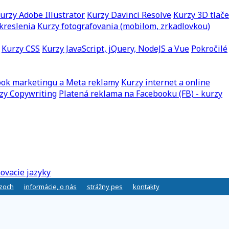
urzy Adobe Illustrator
Kurzy Davinci Resolve
Kurzy 3D tlače
kreslenia
Kurzy fotografovania (mobilom, zrkadlovkou)
Kurzy CSS
Kurzy JavaScript, jQuery, NodeJS a Vue
Pokročilé
ook marketingu a Meta reklamy
Kurzy internet a online
zy Copywriting
Platená reklama na Facebooku (FB) - kurzy
ovacie jazyky
rzoch
informácie, o nás
strážny pes
kontakty