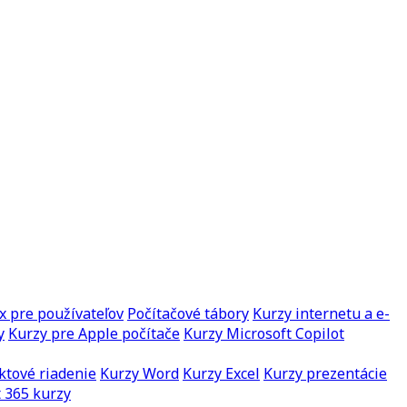
x pre používateľov
Počítačové tábory
Kurzy internetu a e-
y
Kurzy pre Apple počítače
Kurzy Microsoft Copilot
ktové riadenie
Kurzy Word
Kurzy Excel
Kurzy prezentácie
 365 kurzy