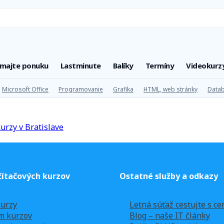
úmajte ponuku
Lastminute
Balíky
Termíny
Videokurz
Microsoft Office
Programovanie
Grafika
HTML, web stránky
Datab
ítačových kurzov
Ostatné služby a odkazy
urzy
Letná súťaž cestujte s ce
m kurzov
Blog – naše IT články