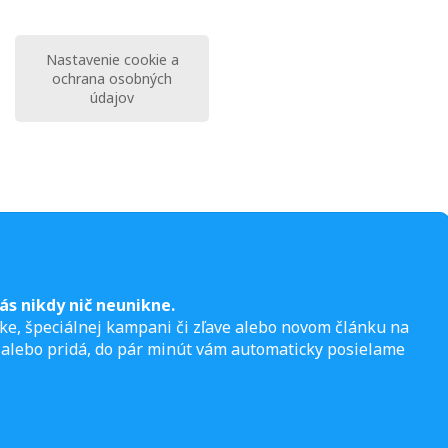
Nastavenie cookie a
ochrana osobných
údajov
ás nikdy nič neunikne.
ke, špeciálnej kampani či zľave alebo novom článku na
 alebo pridá, do pár minút vám automaticky posielame