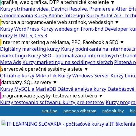
grafika, web grafika, DTP a technické kreslenie
▼
Kurzy strihanie videa, Davinci Resolve, Premiere a After Eff
a modelovania
Kurzy Adobe InDesign
Kurzy AutoCAD - tech
tvorba a programovanie web stránok, webdesign
▼
Kurzy WordPress
Kurzy webdesign
Front-End Developer ku
kurzy HTML 5, CSS 3
internet marketing a reklama, PPC, Facebook a SEO
▼
Digitálny marketing kurzy
Kurzy podnikania na internete
I
marketingu
Kurzy SEO - optimalizácia internetových stráno
Meta Ads
Kurzy marketingu na sociálnych sieťach
Platená r
serverové operačné systémy a siete
▼
Oficiálne kurzy MikroTik
Kurzy Windows Server
Kurzy Linu
databázy, SQL servery
▼
Kurzy MySQL a MariaDB
Dátová analýza kurzy
Databázové 
programovacie jazyky, testovanie softvéru
▼
Kurzy testovania softwaru, kurzy pre testerov
Kurzy progra
aktuálne
pomoc s výberom
naše služby
blo