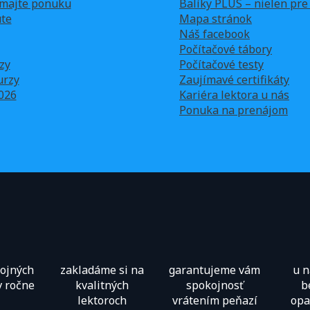
majte ponuku
Balíky PLUS – nielen pr
te
Mapa stránok
Náš facebook
Počítačové tábory
zy
Počítačové testy
urzy
Zaujímavé certifikáty
026
Kariéra lektora u nás
Ponuka na prenájom
kojných
zakladáme si na
garantujeme vám
u 
v ročne
kvalitných
spokojnosť
b
lektoroch
vrátením peňazí
opa