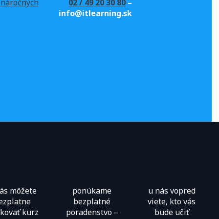
02 / 49 20 30 80
–
e náročných
info@itlearning.sk
nás môžete
ponúkame
u nás vopred
ezplatne
bezplatné
viete, kto vás
kovať kurz
poradenstvo –
bude učiť