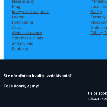
Naše služby
∷ Preskú
Blog
Lastminu
kurzy cez Úrad práce
Balíky
Lektori
Termíny
Hodnotenia
Videokur
Zľavy
Online k
všetko o kurzoch
Tábory 2
Informácie, o nás
Strážny pes
Kontakty
Ste nároční na kvalitu vzdelávania?
To je dobre, aj my!
tisíce spo
zákazníko