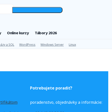
y
Online kurzy
Tábory 2026
ázy a SQL
WordPress
Windows Server
Linux
Potrebujete poradiť?
rtifikátom
poradenstvo, objednávky a informácie: