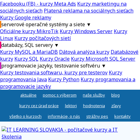
Facebooku (FB) - kurzy Meta Ads
Kurzy marketingu na
sociálnych sieťach
Platená reklama na sociálnych sieťach
Kurzy Google reklamy
serverové operačné systémy a siete
▼
Oficiálne kurzy MikroTik
Kurzy Windows Server
Kurzy
Linux
Kurzy počítačových sietí
databázy, SQL servery
▼
Kurzy MySQL a MariaDB
Dátová analýza kurzy
Databázové
kurzy
Kurzy SQL
Kurzy Oracle
Kurzy Microsoft SQL Server
programovacie jazyky, testovanie softvéru
▼
Kurzy testovania softwaru, kurzy pre testerov
Kurzy
programovania Java
Kurzy Python
Kurzy programovania a
programovacie jazyky
aktuálne
pomoc s výberom
naše služby
blog
kurzy cez úrad práce
lektori
hodnotenia
zľavy
všetko o kurzoch
informácie, o nás
strážny pes
kontakty