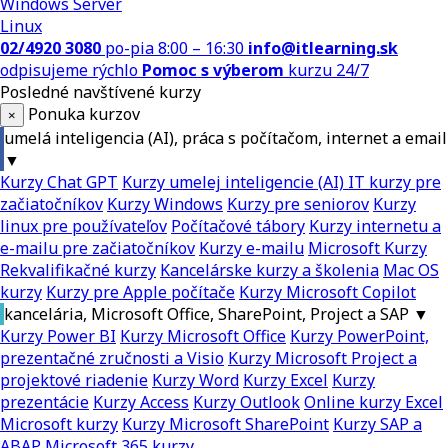
Windows Server
Linux
02/4920 3080
po-pia 8:00 – 16:30
info@itlearning.sk
odpisujeme rýchlo
Pomoc s výberom
kurzu 24/7
Posledné navštívené kurzy
Ponuka kurzov
×
umelá inteligencia (AI), práca s počítačom, internet a email
▼
Kurzy Chat GPT
Kurzy umelej inteligencie (AI)
IT kurzy pre
začiatočníkov
Kurzy Windows
Kurzy pre seniorov
Kurzy
linux pre používateľov
Počítačové tábory
Kurzy internetu a
e-mailu pre začiatočníkov
Kurzy e-mailu
Microsoft Kurzy
Rekvalifikačné kurzy
Kancelárske kurzy a školenia
Mac OS
kurzy
Kurzy pre Apple počítače
Kurzy Microsoft Copilot
kancelária, Microsoft Office, SharePoint, Project a SAP
▼
Kurzy Power BI
Kurzy Microsoft Office
Kurzy PowerPoint,
prezentačné zručnosti a Visio
Kurzy Microsoft Project a
projektové riadenie
Kurzy Word
Kurzy Excel
Kurzy
prezentácie
Kurzy Access
Kurzy Outlook
Online kurzy Excel
Microsoft kurzy
Kurzy Microsoft SharePoint
Kurzy SAP a
ABAP
Microsoft 365 kurzy