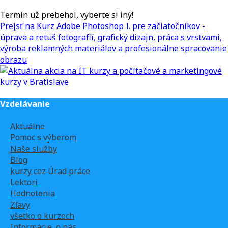
Termín už prebehol, vyberte si iný!
Prejsť na Kurz Adobe Photoshop I. pre začiatočníkov -
úprava a retuš fotografií, grafický dizajn, práca s vrstvami,
výroba reklamných materiálov a profesionálne spracovanie
obrazu
Vzdelávanie
Aktuálne
Pomoc s výberom
Naše služby
Blog
kurzy cez Úrad práce
Lektori
Hodnotenia
Zľavy
všetko o kurzoch
Informácie, o nás