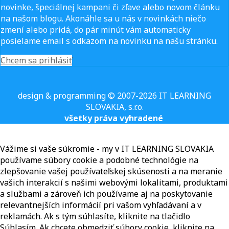
novinke, špeciálnej kampani či zľave alebo novom článku
na našom blogu. Akonáhle sa u nás v novinkách niečo
zmení alebo pridá, do pár minút vám automaticky
posielame email s odkazom na novinku na našu stránku.
Chcem sa prihlásiť
design & programming © 2007-2026 IT LEARNING
SLOVAKIA, s.r.o.
všetky práva vyhradené
Vážime si vaše súkromie - my v IT LEARNING SLOVAKIA
používame súbory cookie a podobné technológie na
zlepšovanie vašej používateľskej skúsenosti a na meranie
vašich interakcií s našimi webovými lokalitami, produktami
a službami a zároveň ich používame aj na poskytovanie
relevantnejších informácií pri vašom vyhľadávaní a v
reklamách. Ak s tým súhlasíte, kliknite na tlačidlo
Súhlasím. Ak chcete obmedziť súbory cookie, kliknite na