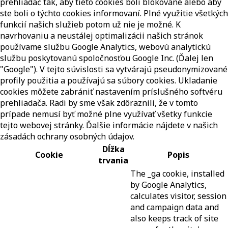
prehliadač tak, aby tieto cookies boli blokované alebo aby
ste boli o týchto cookies informovaní. Plné využitie všetkých
funkcií našich služieb potom už nie je možné. K
navrhovaniu a neustálej optimalizácii našich stránok
používame službu Google Analytics, webovú analytickú
službu poskytovanú spoločnosťou Google Inc. (Ďalej len
"Google"). V tejto súvislosti sa vytvárajú pseudonymizované
profily použitia a používajú sa súbory cookies. Ukladanie
cookies môžete zabrániť nastavením príslušného softvéru
prehliadača. Radi by sme však zdôraznili, že v tomto
prípade nemusí byť možné plne využívať všetky funkcie
tejto webovej stránky. Ďalšie informácie nájdete v našich
zásadách ochrany osobných údajov.
Dĺžka
Cookie
Popis
trvania
The _ga cookie, installed
by Google Analytics,
calculates visitor, session
and campaign data and
also keeps track of site