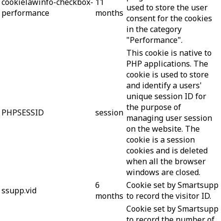
cookielawinfo-checkbox-
11
used to store the user
performance
months
consent for the cookies
in the category
"Performance".
This cookie is native to
PHP applications. The
cookie is used to store
and identify a users'
unique session ID for
the purpose of
PHPSESSID
session
managing user session
on the website. The
cookie is a session
cookies and is deleted
when all the browser
windows are closed.
6
Cookie set by Smartsupp
ssupp.vid
months
to record the visitor ID.
Cookie set by Smartsupp
to record the number of