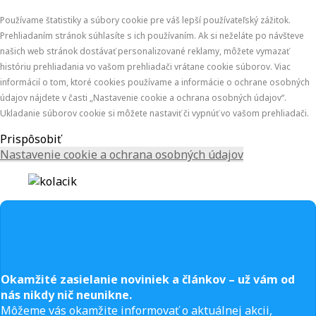
Používame štatistiky a súbory cookie pre váš lepší používateľský zážitok.
Prehliadaním stránok súhlasíte s ich používaním. Ak si neželáte po návšteve
našich web stránok dostávať personalizované reklamy, môžete vymazať
históriu prehliadania vo vašom prehliadači vrátane cookie súborov. Viac
informácií o tom, ktoré cookies používame a informácie o ochrane osobných
údajov nájdete v časti „Nastavenie cookie a ochrana osobných údajov“.
Ukladanie súborov cookie si môžete nastaviť či vypnúť vo vašom prehliadači.
Prispôsobiť
Nastavenie cookie a ochrana osobných údajov
Okamžité zasielanie noviniek a článkov – u
ž vám od
nás nikdy nič neunikne.
Môžeme vás okamžite informovať o aktuálnej akcii,