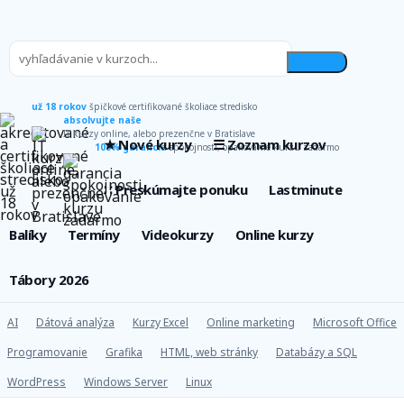
už 18 rokov
špičkové certifikované školiace stredisko
absolvujte naše
IT kurzy online, alebo prezenčne v Bratislave
★ Nové kurzy
☰ Zoznam kurzov
100% garancia
spokojnosti, opakovanie kurzu zadarmo
∷ Preskúmajte ponuku
Lastminute
Balíky
Termíny
Videokurzy
Online kurzy
Tábory 2026
AI
Dátová analýza
Kurzy Excel
Online marketing
Microsoft Office
Programovanie
Grafika
HTML, web stránky
Databázy a SQL
WordPress
Windows Server
Linux