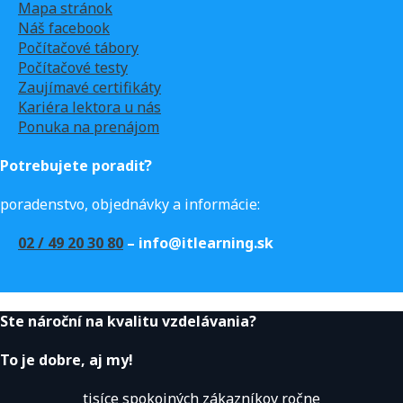
Mapa stránok
Náš facebook
Počítačové tábory
Počítačové testy
Zaujímavé certifikáty
Kariéra lektora u nás
Ponuka na prenájom
Potrebujete poradiť?
poradenstvo, objednávky a informácie:
02 / 49 20 30 80
– info@itlearning.sk
Ste nároční na kvalitu vzdelávania?
To je dobre, aj my!
tisíce spokojných zákazníkov ročne