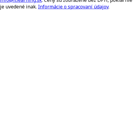
info@itlearning.sk
. Ceny sú zobrazené bez DPH, pokiaľ nie
je uvedené inak.
Informácie o spracovaní údajov
.