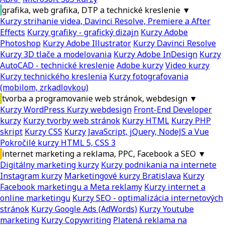
grafika, web grafika, DTP a technické kreslenie
▼
Kurzy strihanie videa, Davinci Resolve, Premiere a After
Effects
Kurzy grafiky - grafický dizajn
Kurzy Adobe
Photoshop
Kurzy Adobe Illustrator
Kurzy Davinci Resolve
Kurzy 3D tlače a modelovania
Kurzy Adobe InDesign
Kurzy
AutoCAD - technické kreslenie
Adobe kurzy
Video kurzy
Kurzy technického kreslenia
Kurzy fotografovania
(mobilom, zrkadlovkou)
tvorba a programovanie web stránok, webdesign
▼
Kurzy WordPress
Kurzy webdesign
Front-End Developer
kurzy
Kurzy tvorby web stránok
Kurzy HTML
Kurzy PHP
skript
Kurzy CSS
Kurzy JavaScript, jQuery, NodeJS a Vue
Pokročilé kurzy HTML 5, CSS 3
internet marketing a reklama, PPC, Facebook a SEO
▼
Digitálny marketing kurzy
Kurzy podnikania na internete
Instagram kurzy
Marketingové kurzy Bratislava
Kurzy
Facebook marketingu a Meta reklamy
Kurzy internet a
online marketingu
Kurzy SEO - optimalizácia internetových
stránok
Kurzy Google Ads (AdWords)
Kurzy Youtube
marketing
Kurzy Copywriting
Platená reklama na