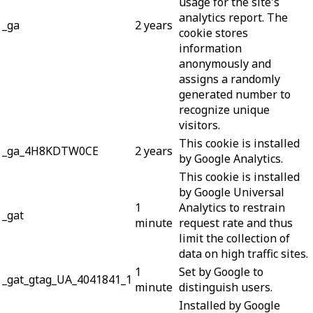
usage for the site's
analytics report. The
_ga
2 years
cookie stores
information
anonymously and
assigns a randomly
generated number to
recognize unique
visitors.
This cookie is installed
_ga_4H8KDTW0CE
2 years
by Google Analytics.
This cookie is installed
by Google Universal
1
Analytics to restrain
_gat
minute
request rate and thus
limit the collection of
data on high traffic sites.
1
Set by Google to
_gat_gtag_UA_4041841_1
minute
distinguish users.
Installed by Google