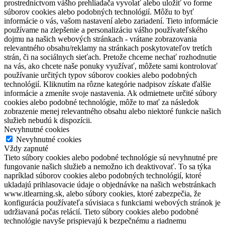
prostredníctvom vášho prehliadača vyvolať alebo uložiť vo forme
súborov cookies alebo podobných technológií. Môžu to byť
informácie o vás, vašom nastavení alebo zariadení. Tieto informácie
používame na zlepšenie a personalizáciu vášho používateľského
dojmu na našich webových stránkach - vrátane zobrazovania
relevantného obsahu/reklamy na stránkach poskytovateľov tretích
strán, či na sociálnych sieťach. Pretože chceme nechať rozhodnutie
na vás, ako chcete naše ponuky využívať, môžete sami kontrolovať
používanie určitých typov súborov cookies alebo podobných
technológií. Kliknutím na rôzne kategórie nadpisov získate ďalšie
informácie a zmeníte svoje nastavenia. Ak odmietnete určité súbory
cookies alebo podobné technológie, môže to mať za následok
zobrazenie menej relevantného obsahu alebo niektoré funkcie našich
služieb nebudú k dispozícii.
Nevyhnutné cookies
Nevyhnutné cookies
Vždy zapnuté
Tieto súbory cookies alebo podobné technológie sú nevyhnutné pre
fungovanie našich služieb a nemožno ich deaktivovať. To sa týka
napríklad súborov cookies alebo podobných technológií, ktoré
ukladajú prihlasovacie údaje o objednávke na našich webstránkach
www.itlearning.sk, alebo súbory cookies, ktoré zabezpečia, že
konfigurácia používateľa súvisiaca s funkciami webových stránok je
udržiavaná počas relácií. Tieto súbory cookies alebo podobné
technológie navyše prispievajú k bezpečnému a riadnemu