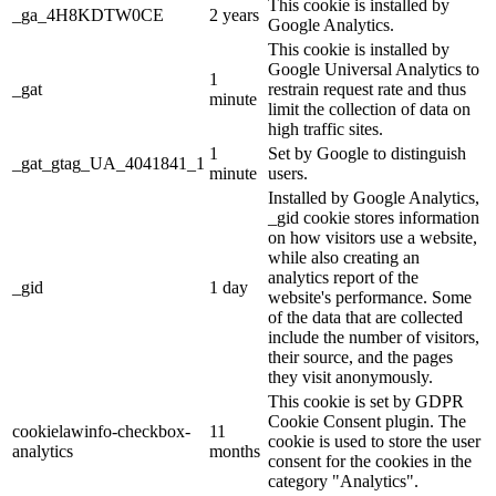
This cookie is installed by
_ga_4H8KDTW0CE
2 years
Google Analytics.
This cookie is installed by
Google Universal Analytics to
1
_gat
restrain request rate and thus
minute
limit the collection of data on
high traffic sites.
1
Set by Google to distinguish
_gat_gtag_UA_4041841_1
minute
users.
Installed by Google Analytics,
_gid cookie stores information
on how visitors use a website,
while also creating an
analytics report of the
_gid
1 day
website's performance. Some
of the data that are collected
include the number of visitors,
their source, and the pages
they visit anonymously.
This cookie is set by GDPR
Cookie Consent plugin. The
cookielawinfo-checkbox-
11
cookie is used to store the user
analytics
months
consent for the cookies in the
category "Analytics".