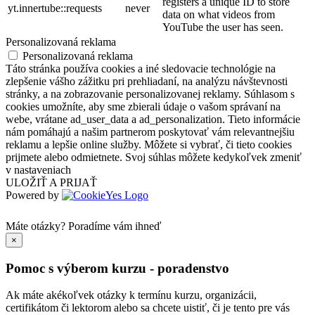
registers a unique ID to store
yt.innertube::requests
never
data on what videos from
YouTube the user has seen.
Personalizovaná reklama
Personalizovaná reklama
Táto stránka používa cookies a iné sledovacie technológie na
zlepšenie vášho zážitku pri prehliadaní, na analýzu návštevnosti
stránky, a na zobrazovanie personalizovanej reklamy. Súhlasom s
cookies umožníte, aby sme zbierali údaje o vašom správaní na
webe, vrátane ad_user_data a ad_personalization. Tieto informácie
nám pomáhajú a našim partnerom poskytovať vám relevantnejšiu
reklamu a lepšie online služby. Môžete si vybrať, či tieto cookies
prijmete alebo odmietnete. Svoj súhlas môžete kedykoľvek zmeniť
v nastaveniach
ULOŽIŤ A PRIJAŤ
Powered by
Máte otázky?
Poradíme vám ihneď
×
Pomoc s výberom kurzu - poradenstvo
Ak máte akékoľvek otázky k termínu kurzu, organizácii,
certifikátom či lektorom alebo sa chcete uistiť, či je tento pre vás