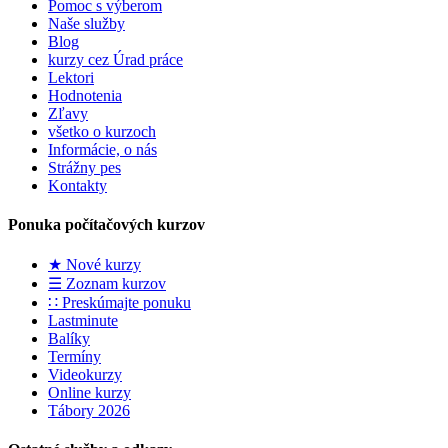
Pomoc s výberom
Naše služby
Blog
kurzy cez Úrad práce
Lektori
Hodnotenia
Zľavy
všetko o kurzoch
Informácie, o nás
Strážny pes
Kontakty
Ponuka počítačových kurzov
★ Nové kurzy
☰ Zoznam kurzov
∷ Preskúmajte ponuku
Lastminute
Balíky
Termíny
Videokurzy
Online kurzy
Tábory 2026