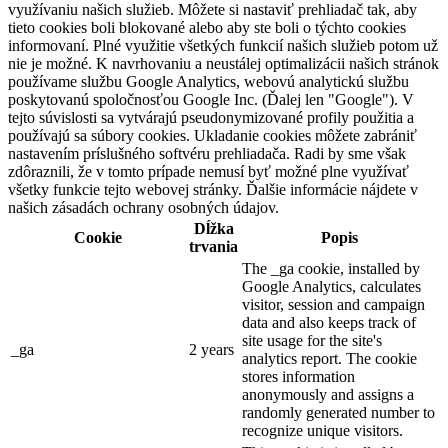
využívaniu našich služieb. Môžete si nastaviť prehliadač tak, aby
tieto cookies boli blokované alebo aby ste boli o týchto cookies
informovaní. Plné využitie všetkých funkcií našich služieb potom už
nie je možné. K navrhovaniu a neustálej optimalizácii našich stránok
používame službu Google Analytics, webovú analytickú službu
poskytovanú spoločnosťou Google Inc. (Ďalej len "Google"). V
tejto súvislosti sa vytvárajú pseudonymizované profily použitia a
používajú sa súbory cookies. Ukladanie cookies môžete zabrániť
nastavením príslušného softvéru prehliadača. Radi by sme však
zdôraznili, že v tomto prípade nemusí byť možné plne využívať
všetky funkcie tejto webovej stránky. Ďalšie informácie nájdete v
našich zásadách ochrany osobných údajov.
Dĺžka
Cookie
Popis
trvania
The _ga cookie, installed by
Google Analytics, calculates
visitor, session and campaign
data and also keeps track of
site usage for the site's
_ga
2 years
analytics report. The cookie
stores information
anonymously and assigns a
randomly generated number to
recognize unique visitors.