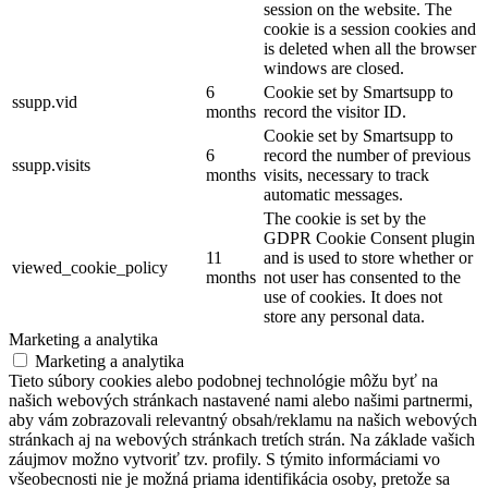
session on the website. The
cookie is a session cookies and
is deleted when all the browser
windows are closed.
6
Cookie set by Smartsupp to
ssupp.vid
months
record the visitor ID.
Cookie set by Smartsupp to
6
record the number of previous
ssupp.visits
months
visits, necessary to track
automatic messages.
The cookie is set by the
GDPR Cookie Consent plugin
11
and is used to store whether or
viewed_cookie_policy
months
not user has consented to the
use of cookies. It does not
store any personal data.
Marketing a analytika
Marketing a analytika
Tieto súbory cookies alebo podobnej technológie môžu byť na
našich webových stránkach nastavené nami alebo našimi partnermi,
aby vám zobrazovali relevantný obsah/reklamu na našich webových
stránkach aj na webových stránkach tretích strán. Na základe vašich
záujmov možno vytvoriť tzv. profily. S týmito informáciami vo
všeobecnosti nie je možná priama identifikácia osoby, pretože sa