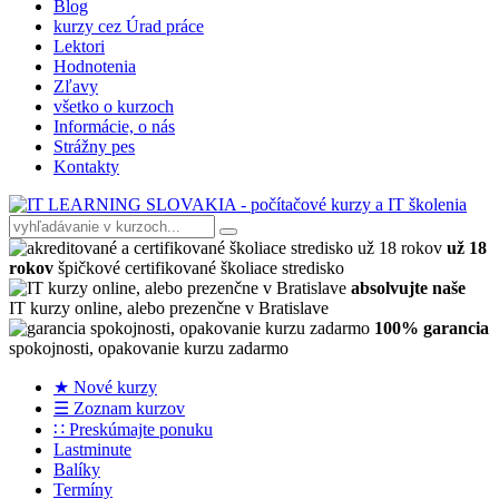
Blog
kurzy cez Úrad práce
Lektori
Hodnotenia
Zľavy
všetko o kurzoch
Informácie, o nás
Strážny pes
Kontakty
už 18
rokov
špičkové certifikované školiace stredisko
absolvujte naše
IT kurzy online, alebo prezenčne v Bratislave
100% garancia
spokojnosti, opakovanie kurzu zadarmo
★ Nové kurzy
☰ Zoznam kurzov
∷ Preskúmajte ponuku
Lastminute
Balíky
Termíny