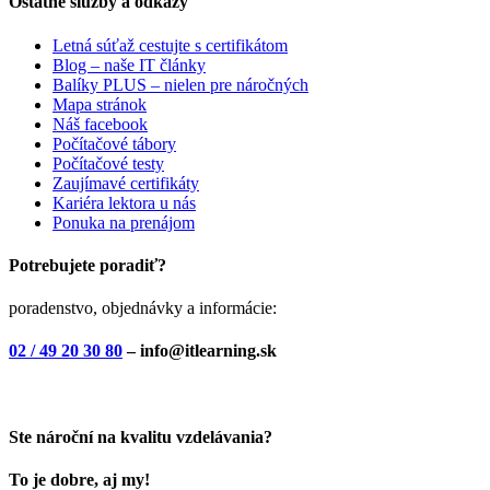
Ostatné služby a odkazy
Letná súťaž cestujte s certifikátom
Blog – naše IT články
Balíky PLUS – nielen pre náročných
Mapa stránok
Náš facebook
Počítačové tábory
Počítačové testy
Zaujímavé certifikáty
Kariéra lektora u nás
Ponuka na prenájom
Potrebujete poradiť?
poradenstvo, objednávky a informácie:
02 / 49 20 30 80
– info@itlearning.sk
Ste nároční na kvalitu vzdelávania?
To je dobre, aj my!