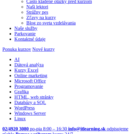
Často kladené otázky pred kurzom
Naši lektori
Strážny pes
Zľavy na kurzy
Blog zo sveta vzdelávania
Naše služby
Parkovanie
Kontaktné údaje
Ponuka kurzov
Nové kurzy
AI
Dátová analýza
Kurzy Excel
Online marketing
Microsoft Office
Programovanie
Grafika
HTML, web stránky
Databázy a SQL
WordPress
Windows Server
Linux
02/4920 3080
po-pia 8:00 – 16:30
info@itlearning.sk
odpisujeme