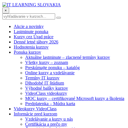
×
Akcie a novinky
Lastminute ponuka
Kurzy cez Úrad práce
Denné letné tábory 2026
Hodnotenia kurzov
Ponuka kurzov
Aktuálne lastminute – zlacnené termíny kurzov
Všetky kurzy – zoznam
Preskúmajte ponuku – katalóg
Online kurzy a vzdelávanie
Termíny IT kurzov
Dlhodobé IT štúdium
Výhodné balíky kurzov
VideoClass videokurzy
MOC kurzy – certifikované Microsoft kurzy a školenia
Predplatenka – Múdra karta
Videokurzy VideoClass
Informácie pred kurzom
Vzdelávanie a kurzy u nás
Certifikácia a prečo my