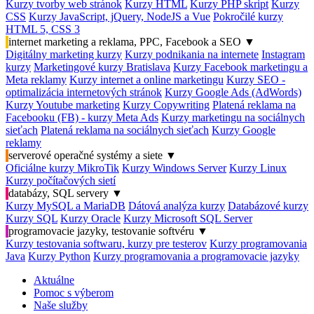
Kurzy tvorby web stránok
Kurzy HTML
Kurzy PHP skript
Kurzy
CSS
Kurzy JavaScript, jQuery, NodeJS a Vue
Pokročilé kurzy
HTML 5, CSS 3
internet marketing a reklama, PPC, Facebook a SEO
▼
Digitálny marketing kurzy
Kurzy podnikania na internete
Instagram
kurzy
Marketingové kurzy Bratislava
Kurzy Facebook marketingu a
Meta reklamy
Kurzy internet a online marketingu
Kurzy SEO -
optimalizácia internetových stránok
Kurzy Google Ads (AdWords)
Kurzy Youtube marketing
Kurzy Copywriting
Platená reklama na
Facebooku (FB) - kurzy Meta Ads
Kurzy marketingu na sociálnych
sieťach
Platená reklama na sociálnych sieťach
Kurzy Google
reklamy
serverové operačné systémy a siete
▼
Oficiálne kurzy MikroTik
Kurzy Windows Server
Kurzy Linux
Kurzy počítačových sietí
databázy, SQL servery
▼
Kurzy MySQL a MariaDB
Dátová analýza kurzy
Databázové kurzy
Kurzy SQL
Kurzy Oracle
Kurzy Microsoft SQL Server
programovacie jazyky, testovanie softvéru
▼
Kurzy testovania softwaru, kurzy pre testerov
Kurzy programovania
Java
Kurzy Python
Kurzy programovania a programovacie jazyky
Aktuálne
Pomoc s výberom
Naše služby