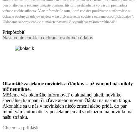
personalizované reklamy, môžete vymazať históriu prehliadania vo vašom prehliadači
vrátane cookie súborov. Viac informácií o tom, ktoré cookies používame a informácie o
ochrane osobných údajov nájdete v časti „Nastavenie cookie a ochrana osobných údajov“.
Ukladanie súborov cookie si môžete nastaviť či vypnúť vo vašom prehliadači.
Prispôsobiť
Nastavenie cookie a ochrana osobných údajov
Okamžité zasielanie noviniek a článkov – u
ž vám od nás nikdy
nič neunikne.
Môžeme vás okamžite informovať o aktuálnej akcii, novinke,
špeciálnej kampani či zľave alebo novom článku na našom blogu.
Akonáhle sa u nás v novinkách niečo zmení alebo pridá, do pár
minút vám automaticky posielame email s odkazom na novinku na
našu stránku.
Chcem sa prihlásiť