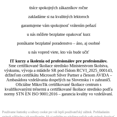
tisíce spokojných zákazníkov ročne
zakladáme si na kvalitných lektoroch
garantujeme vám spokojnosť vrátením peňazí
u nás môžete bezplatne opakovať kurz
ponúkame bezplatné poradenstvo – áno, aj osobné
u nás vopred viete, kto vás bude učiť
IT kurzy a školenia od profesionálov pre profesionálov.
Sme certifikované školiace stredisko Ministerstvom školstva,
výskumu, vývoja a mládeže SR pod číslom RCVI_2025_000143,
držiteľom certifikátu Microsoft Silver Partner a členom AVIDA –
Ambasádora vzdelávania dospelých na Slovensku i v zahraničí.​​​​​​​​​​​​​​​​
Oficiálne MikroTik certifikované školiace centrum s
kvalifikovanými trénermi ​​​​​​​​​​a certifikované školiace stredisko podľa
normy STN EN ISO 9001:2016 – garancia kvality vo vzdelávaní.
Používame štatistiky a súbory cookie pre váš lepší používateľský zážitok. Prehliadaním
stránok súhlasíte s ich používaním. Ak si neželáte po návšteve našich web stránok dostávať