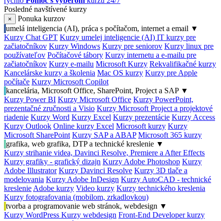
rýchlo
Pomoc s výberom
kurzu 24/7
Posledné navštívené kurzy
Ponuka kurzov
×
umelá inteligencia (AI), práca s počítačom, internet a email
▼
Kurzy Chat GPT
Kurzy umelej inteligencie (AI)
IT kurzy pre
začiatočníkov
Kurzy Windows
Kurzy pre seniorov
Kurzy linux pre
používateľov
Počítačové tábory
Kurzy internetu a e-mailu pre
začiatočníkov
Kurzy e-mailu
Microsoft Kurzy
Rekvalifikačné kurzy
Kancelárske kurzy a školenia
Mac OS kurzy
Kurzy pre Apple
počítače
Kurzy Microsoft Copilot
kancelária, Microsoft Office, SharePoint, Project a SAP
▼
Kurzy Power BI
Kurzy Microsoft Office
Kurzy PowerPoint,
prezentačné zručnosti a Visio
Kurzy Microsoft Project a projektové
riadenie
Kurzy Word
Kurzy Excel
Kurzy prezentácie
Kurzy Access
Kurzy Outlook
Online kurzy Excel
Microsoft kurzy
Kurzy
Microsoft SharePoint
Kurzy SAP a ABAP
Microsoft 365 kurzy
grafika, web grafika, DTP a technické kreslenie
▼
Kurzy strihanie videa, Davinci Resolve, Premiere a After Effects
Kurzy grafiky - grafický dizajn
Kurzy Adobe Photoshop
Kurzy
Adobe Illustrator
Kurzy Davinci Resolve
Kurzy 3D tlače a
modelovania
Kurzy Adobe InDesign
Kurzy AutoCAD - technické
kreslenie
Adobe kurzy
Video kurzy
Kurzy technického kreslenia
Kurzy fotografovania (mobilom, zrkadlovkou)
tvorba a programovanie web stránok, webdesign
▼
Kurzy WordPress
Kurzy webdesign
Front-End Developer kurzy