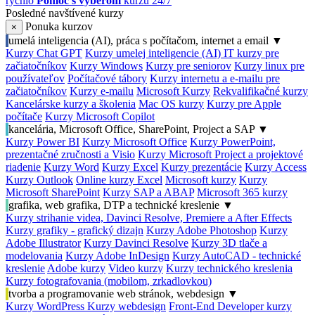
rýchlo
Pomoc s výberom
kurzu 24/7
Posledné navštívené kurzy
Ponuka kurzov
×
umelá inteligencia (AI), práca s počítačom, internet a email
▼
Kurzy Chat GPT
Kurzy umelej inteligencie (AI)
IT kurzy pre
začiatočníkov
Kurzy Windows
Kurzy pre seniorov
Kurzy linux pre
používateľov
Počítačové tábory
Kurzy internetu a e-mailu pre
začiatočníkov
Kurzy e-mailu
Microsoft Kurzy
Rekvalifikačné kurzy
Kancelárske kurzy a školenia
Mac OS kurzy
Kurzy pre Apple
počítače
Kurzy Microsoft Copilot
kancelária, Microsoft Office, SharePoint, Project a SAP
▼
Kurzy Power BI
Kurzy Microsoft Office
Kurzy PowerPoint,
prezentačné zručnosti a Visio
Kurzy Microsoft Project a projektové
riadenie
Kurzy Word
Kurzy Excel
Kurzy prezentácie
Kurzy Access
Kurzy Outlook
Online kurzy Excel
Microsoft kurzy
Kurzy
Microsoft SharePoint
Kurzy SAP a ABAP
Microsoft 365 kurzy
grafika, web grafika, DTP a technické kreslenie
▼
Kurzy strihanie videa, Davinci Resolve, Premiere a After Effects
Kurzy grafiky - grafický dizajn
Kurzy Adobe Photoshop
Kurzy
Adobe Illustrator
Kurzy Davinci Resolve
Kurzy 3D tlače a
modelovania
Kurzy Adobe InDesign
Kurzy AutoCAD - technické
kreslenie
Adobe kurzy
Video kurzy
Kurzy technického kreslenia
Kurzy fotografovania (mobilom, zrkadlovkou)
tvorba a programovanie web stránok, webdesign
▼
Kurzy WordPress
Kurzy webdesign
Front-End Developer kurzy