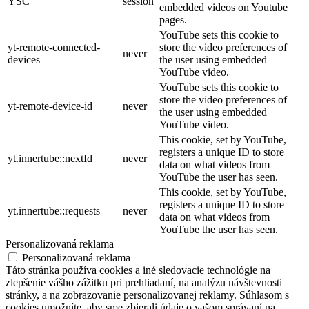
YSC
session
embedded videos on Youtube
pages.
YouTube sets this cookie to
yt-remote-connected-
store the video preferences of
never
devices
the user using embedded
YouTube video.
YouTube sets this cookie to
store the video preferences of
yt-remote-device-id
never
the user using embedded
YouTube video.
This cookie, set by YouTube,
registers a unique ID to store
yt.innertube::nextId
never
data on what videos from
YouTube the user has seen.
This cookie, set by YouTube,
registers a unique ID to store
yt.innertube::requests
never
data on what videos from
YouTube the user has seen.
Personalizovaná reklama
Personalizovaná reklama
Táto stránka používa cookies a iné sledovacie technológie na
zlepšenie vášho zážitku pri prehliadaní, na analýzu návštevnosti
stránky, a na zobrazovanie personalizovanej reklamy. Súhlasom s
cookies umožníte, aby sme zbierali údaje o vašom správaní na