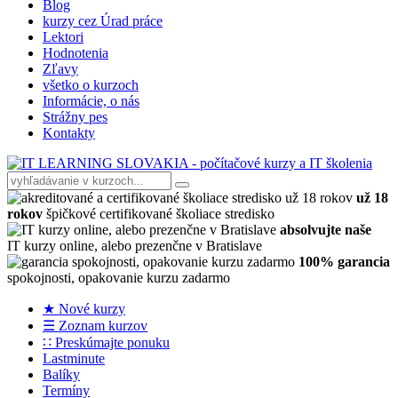
Blog
kurzy cez Úrad práce
Lektori
Hodnotenia
Zľavy
všetko o kurzoch
Informácie, o nás
Strážny pes
Kontakty
už 18
rokov
špičkové certifikované školiace stredisko
absolvujte naše
IT kurzy online, alebo prezenčne v Bratislave
100% garancia
spokojnosti, opakovanie kurzu zadarmo
★ Nové kurzy
☰ Zoznam kurzov
∷ Preskúmajte ponuku
Lastminute
Balíky
Termíny