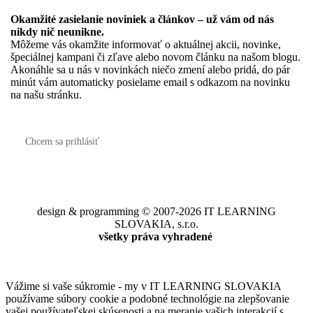
Okamžité zasielanie noviniek a článkov – u
ž vám od nás
nikdy nič neunikne.
Môžeme vás okamžite informovať o aktuálnej akcii, novinke,
špeciálnej kampani či zľave alebo novom článku na našom blogu.
Akonáhle sa u nás v novinkách niečo zmení alebo pridá, do pár
minút vám automaticky posielame email s odkazom na novinku
na našu stránku.
Chcem sa prihlásiť
design & programming © 2007-2026 IT LEARNING
SLOVAKIA, s.r.o.
všetky práva vyhradené
Vážime si vaše súkromie - my v IT LEARNING SLOVAKIA
používame súbory cookie a podobné technológie na zlepšovanie
vašej používateľskej skúsenosti a na meranie vašich interakcií s