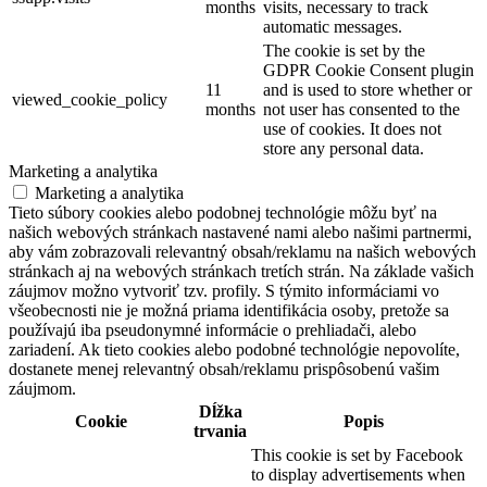
months
visits, necessary to track
automatic messages.
The cookie is set by the
GDPR Cookie Consent plugin
11
and is used to store whether or
viewed_cookie_policy
months
not user has consented to the
use of cookies. It does not
store any personal data.
Marketing a analytika
Marketing a analytika
Tieto súbory cookies alebo podobnej technológie môžu byť na
našich webových stránkach nastavené nami alebo našimi partnermi,
aby vám zobrazovali relevantný obsah/reklamu na našich webových
stránkach aj na webových stránkach tretích strán. Na základe vašich
záujmov možno vytvoriť tzv. profily. S týmito informáciami vo
všeobecnosti nie je možná priama identifikácia osoby, pretože sa
používajú iba pseudonymné informácie o prehliadači, alebo
zariadení. Ak tieto cookies alebo podobné technológie nepovolíte,
dostanete menej relevantný obsah/reklamu prispôsobenú vašim
záujmom.
Dĺžka
Cookie
Popis
trvania
This cookie is set by Facebook
to display advertisements when