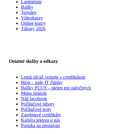
Lastminute
Balíky
Termíny
Videokurzy
Online kurzy
Tábory 2026
Ostatné služby a odkazy
Letná súťaž cestujte s certifikátom
Blog – naše IT články
Balíky PLUS – nielen pre náročných
Mapa stránok
Náš facebook
Počítačové tábory
Počítačové testy
Zaujímavé certifikáty
Kariéra lektora u nás
Ponuka na prenájom