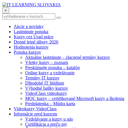
×
Akcie a novinky
Lastminute ponuka
Kurzy cez Úrad práce
Denné letné tábory 2026
Hodnotenia kurzov
Ponuka kurzov
Aktuálne lastminute – zlacnené termíny kurzov
Všetky kurzy – zoznam
Preskúmajte ponuku – katalóg
Online kurzy a vzdelávanie
Termíny IT kurzov
Dlhodobé IT štúdium
Výhodné balíky kurzov
VideoClass videokurzy
MOC kurzy – certifikované Microsoft kurzy a školenia
Predplatenka – Múdra karta
Videokurzy VideoClass
Informácie pred kurzom
Vzdelávanie a kurzy u nás
Certifikácia a prečo my