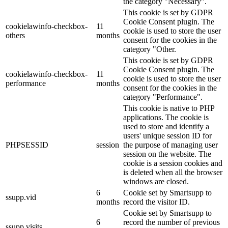
the category "Necessary".
This cookie is set by GDPR
Cookie Consent plugin. The
cookielawinfo-checkbox-
11
cookie is used to store the user
others
months
consent for the cookies in the
category "Other.
This cookie is set by GDPR
Cookie Consent plugin. The
cookielawinfo-checkbox-
11
cookie is used to store the user
performance
months
consent for the cookies in the
category "Performance".
This cookie is native to PHP
applications. The cookie is
used to store and identify a
users' unique session ID for
PHPSESSID
session
the purpose of managing user
session on the website. The
cookie is a session cookies and
is deleted when all the browser
windows are closed.
6
Cookie set by Smartsupp to
ssupp.vid
months
record the visitor ID.
Cookie set by Smartsupp to
6
record the number of previous
ssupp.visits