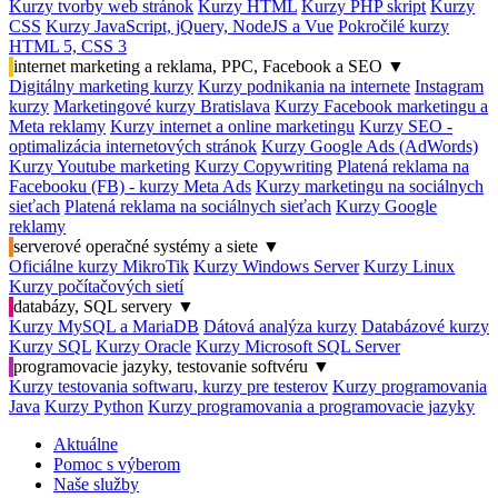
Kurzy tvorby web stránok
Kurzy HTML
Kurzy PHP skript
Kurzy
CSS
Kurzy JavaScript, jQuery, NodeJS a Vue
Pokročilé kurzy
HTML 5, CSS 3
internet marketing a reklama, PPC, Facebook a SEO
▼
Digitálny marketing kurzy
Kurzy podnikania na internete
Instagram
kurzy
Marketingové kurzy Bratislava
Kurzy Facebook marketingu a
Meta reklamy
Kurzy internet a online marketingu
Kurzy SEO -
optimalizácia internetových stránok
Kurzy Google Ads (AdWords)
Kurzy Youtube marketing
Kurzy Copywriting
Platená reklama na
Facebooku (FB) - kurzy Meta Ads
Kurzy marketingu na sociálnych
sieťach
Platená reklama na sociálnych sieťach
Kurzy Google
reklamy
serverové operačné systémy a siete
▼
Oficiálne kurzy MikroTik
Kurzy Windows Server
Kurzy Linux
Kurzy počítačových sietí
databázy, SQL servery
▼
Kurzy MySQL a MariaDB
Dátová analýza kurzy
Databázové kurzy
Kurzy SQL
Kurzy Oracle
Kurzy Microsoft SQL Server
programovacie jazyky, testovanie softvéru
▼
Kurzy testovania softwaru, kurzy pre testerov
Kurzy programovania
Java
Kurzy Python
Kurzy programovania a programovacie jazyky
Aktuálne
Pomoc s výberom
Naše služby