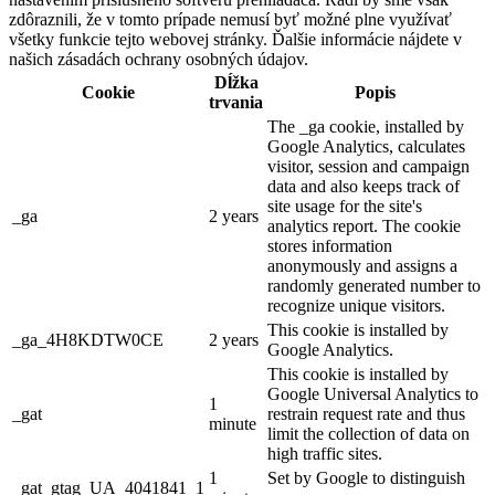
zdôraznili, že v tomto prípade nemusí byť možné plne využívať
všetky funkcie tejto webovej stránky. Ďalšie informácie nájdete v
našich zásadách ochrany osobných údajov.
Dĺžka
Cookie
Popis
trvania
The _ga cookie, installed by
Google Analytics, calculates
visitor, session and campaign
data and also keeps track of
site usage for the site's
_ga
2 years
analytics report. The cookie
stores information
anonymously and assigns a
randomly generated number to
recognize unique visitors.
This cookie is installed by
_ga_4H8KDTW0CE
2 years
Google Analytics.
This cookie is installed by
Google Universal Analytics to
1
_gat
restrain request rate and thus
minute
limit the collection of data on
high traffic sites.
1
Set by Google to distinguish
_gat_gtag_UA_4041841_1