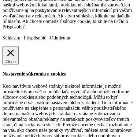
našimi webovými lokalitami, produktami a službami a zároveň ich
používame aj na poskytovanie relevantnejších informácií pri vašom
vyhľadávaní a v reklamách. Ak s tým súhlasíte, kliknite na tlačidlo
Súhlasím. Ak chcete obmedziť súbory cookie, kliknite na tlačidlo
Prispôsobiť.
Súhlasím
Prispôsobiť
Odmietnuť
Close
Nastavenie súkromia a cookies
Keď navštívite webové stránky, niektoré informácie je možné
prostredníctvom vášho prehliadača vyvolať alebo uložiť vo forme
súborov cookies alebo podobných technológií. Môžu to byť
informácie o vás, vašom nastavení alebo zariadení. Tieto informácie
používame na zlepšenie a personalizáciu vášho používateľského
dojmu na našich webových stránkach - vrátane zobrazovania
relevantného obsahu/reklamy na stránkach poskytovateľov tretích
strán, či na sociálnych sieťach. Pretože chceme nechať rozhodnutie
na vás, ako chcete naše ponuky využívať, môžete sami kontrolovať
používanie určitých typov súborov cookies alebo podobných