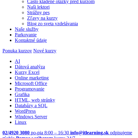
Často kladené otázky pred kurzom
Naši lektori
Strážny pes
Zľavy na kurzy
Blog zo sveta vzdelávania
Naše služby
Parkovanie
Kontaktné údaje
Ponuka kurzov
Nové kurzy
AI
Dátová analýza
Kurzy Excel
Online marketing
Microsoft Office
Programovanie
Grafika
HTML, web stránky
Databázy a SQL
WordPress
Windows Server
Linux
02/4920 3080
po-pia 8:00 – 16:30
info@itlearning.sk
odpisujeme