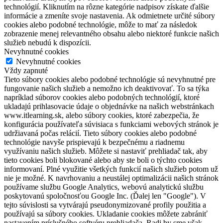
technológií. Kliknutím na rôzne kategórie nadpisov získate ďalšie
informácie a zmeníte svoje nastavenia. Ak odmietnete určité súbory
cookies alebo podobné technológie, môže to mať za následok
zobrazenie menej relevantného obsahu alebo niektoré funkcie našich
služieb nebudú k dispozícii.
Nevyhnutné cookies
Nevyhnutné cookies
Vždy zapnuté
Tieto súbory cookies alebo podobné technológie sú nevyhnutné pre
fungovanie našich služieb a nemožno ich deaktivovať. To sa týka
napríklad súborov cookies alebo podobných technológií, ktoré
ukladajú prihlasovacie údaje o objednávke na našich webstránkach
www.itlearning.sk, alebo súbory cookies, ktoré zabezpečia, že
konfigurácia používateľa súvisiaca s funkciami webových stránok je
udržiavaná počas relácií. Tieto súbory cookies alebo podobné
technológie navyše prispievajú k bezpečnému a riadnemu
využívaniu našich služieb. Môžete si nastaviť prehliadač tak, aby
tieto cookies boli blokované alebo aby ste boli o týchto cookies
informovaní. Plné využitie všetkých funkcií našich služieb potom už
nie je možné. K navrhovaniu a neustálej optimalizácii našich stránok
používame službu Google Analytics, webovú analytickú službu
poskytovanú spoločnosťou Google Inc. (Ďalej len "Google"). V
tejto súvislosti sa vytvárajú pseudonymizované profily použitia a
používajú sa súbory cookies. Ukladanie cookies môžete zabrániť
nastavením príslušného softvéru prehliadača. Radi by sme však