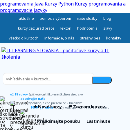
programovania Java
Kurzy Python
Kurzy programovania a
programovacie jazyky
aktuálne
pomoc s výberom
naše služby
blog
kurzy cez úrad práce
lektori
hodnotenia
zľavy
všetko o kurzoch
informácie, o nás
strážny pes
kontakty
už 18 rokov
špičkové certifikované školiace stredisko
absolvujte naše
IT kurzy online, alebo prezenčne v Bratislave
★ Nové kurzy
☰ Zoznam kurzov
100% garancia
spokojnosti, opakovanie kurzu zadarmo
∷ Preskúmajte ponuku
Lastminute