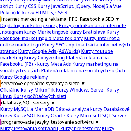
skript
Kurzy CSS
Kurzy JavaScript, jQuery, NodeJS a Vue
Pokročilé kurzy HTML 5, CSS 3
internet marketing a reklama, PPC, Facebook a SEO
▼
Digitálny marketing kurzy
Kurzy podnikania na internete
Instagram kurzy
Marketingové kurzy Bratislava
Kurzy
Facebook marketingu a Meta reklamy
Kurzy internet a
online marketingu
Kurzy SEO - optimalizácia internetových
stránok
Kurzy Google Ads (AdWords)
Kurzy Youtube
marketing
Kurzy Copywriting
Platená reklama na
Facebooku (FB) - kurzy Meta Ads
Kurzy marketingu na
sociálnych sieťach
Platená reklama na sociálnych sieťach
Kurzy Google reklamy
serverové operačné systémy a siete
▼
Oficiálne kurzy MikroTik
Kurzy Windows Server
Kurzy
Linux
Kurzy počítačových sietí
databázy, SQL servery
▼
Kurzy MySQL a MariaDB
Dátová analýza kurzy
Databázové
kurzy
Kurzy SQL
Kurzy Oracle
Kurzy Microsoft SQL Server
programovacie jazyky, testovanie softvéru
▼
Kurzy testovania softwaru, kurzy pre testerov
Kurzy