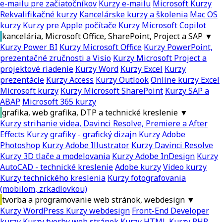
e-mailu pre začiatočníkov
Kurzy e-mailu
Microsoft Kurzy
Rekvalifikačné kurzy
Kancelárske kurzy a školenia
Mac OS
kurzy
Kurzy pre Apple počítače
Kurzy Microsoft Copilot
kancelária, Microsoft Office, SharePoint, Project a SAP
▼
Kurzy Power BI
Kurzy Microsoft Office
Kurzy PowerPoint,
prezentačné zručnosti a Visio
Kurzy Microsoft Project a
projektové riadenie
Kurzy Word
Kurzy Excel
Kurzy
prezentácie
Kurzy Access
Kurzy Outlook
Online kurzy Excel
Microsoft kurzy
Kurzy Microsoft SharePoint
Kurzy SAP a
ABAP
Microsoft 365 kurzy
grafika, web grafika, DTP a technické kreslenie
▼
Kurzy strihanie videa, Davinci Resolve, Premiere a After
Effects
Kurzy grafiky - grafický dizajn
Kurzy Adobe
Photoshop
Kurzy Adobe Illustrator
Kurzy Davinci Resolve
Kurzy 3D tlače a modelovania
Kurzy Adobe InDesign
Kurzy
AutoCAD - technické kreslenie
Adobe kurzy
Video kurzy
Kurzy technického kreslenia
Kurzy fotografovania
(mobilom, zrkadlovkou)
tvorba a programovanie web stránok, webdesign
▼
Kurzy WordPress
Kurzy webdesign
Front-End Developer
kurzy
Kurzy tvorby web stránok
Kurzy HTML
Kurzy PHP