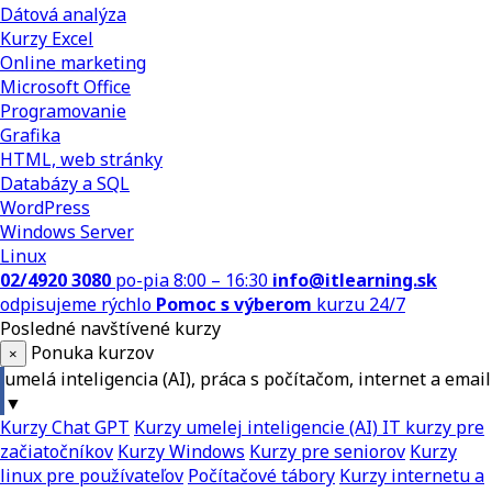
Dátová analýza
Kurzy Excel
Online marketing
Microsoft Office
Programovanie
Grafika
HTML, web stránky
Databázy a SQL
WordPress
Windows Server
Linux
02/4920 3080
po-pia 8:00 – 16:30
info@itlearning.sk
odpisujeme rýchlo
Pomoc s výberom
kurzu 24/7
Posledné navštívené kurzy
Ponuka kurzov
×
umelá inteligencia (AI), práca s počítačom, internet a email
▼
Kurzy Chat GPT
Kurzy umelej inteligencie (AI)
IT kurzy pre
začiatočníkov
Kurzy Windows
Kurzy pre seniorov
Kurzy
linux pre používateľov
Počítačové tábory
Kurzy internetu a