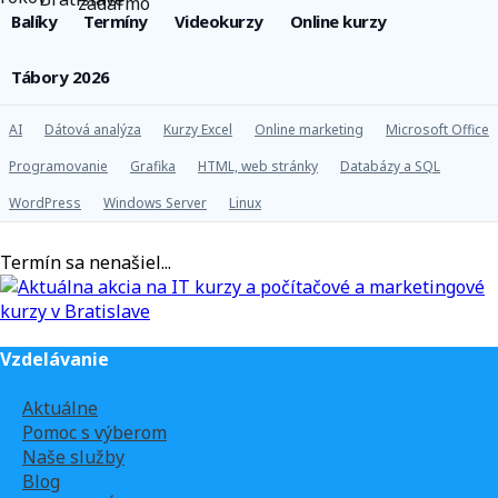
Balíky
Termíny
Videokurzy
Online kurzy
Tábory 2026
AI
Dátová analýza
Kurzy Excel
Online marketing
Microsoft Office
Programovanie
Grafika
HTML, web stránky
Databázy a SQL
WordPress
Windows Server
Linux
Termín sa nenašiel...
Vzdelávanie
Aktuálne
Pomoc s výberom
Naše služby
Blog