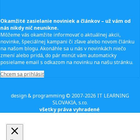
Okamžité zasielanie noviniek a článkov – u
ž vám od
nás nikdy nič neunikne.
Môžeme vás okamžite informovať o aktuálnej akcii,
novinke, špeciálnej kampani či zľave alebo novom článku
na našom blogu. Akonáhle sa u nás v novinkách niečo
zmení alebo pridá, do pár minút vám automaticky
posielame email s odkazom na novinku na našu stránku.
Chcem sa prihlásiť
design & programming © 2007-2026 IT LEARNING
SLOVAKIA, s.r.o.
všetky práva vyhradené