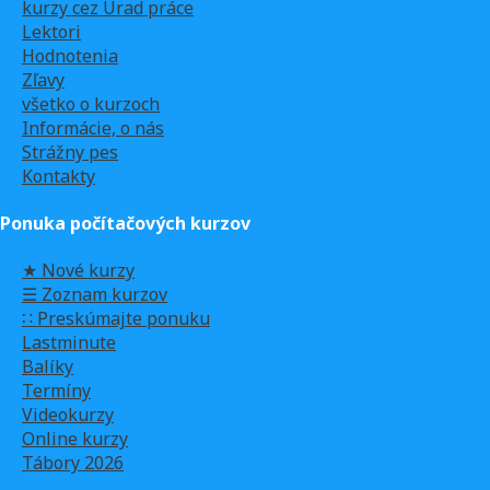
kurzy cez Úrad práce
Lektori
Hodnotenia
Zľavy
všetko o kurzoch
Informácie, o nás
Strážny pes
Kontakty
Ponuka počítačových kurzov
★ Nové kurzy
☰ Zoznam kurzov
∷ Preskúmajte ponuku
Lastminute
Balíky
Termíny
Videokurzy
Online kurzy
Tábory 2026