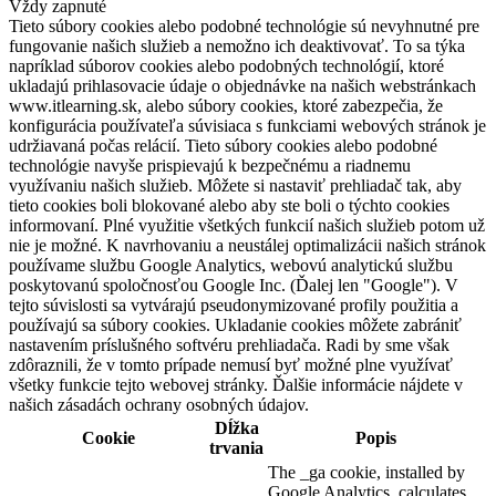
Vždy zapnuté
Tieto súbory cookies alebo podobné technológie sú nevyhnutné pre
fungovanie našich služieb a nemožno ich deaktivovať. To sa týka
napríklad súborov cookies alebo podobných technológií, ktoré
ukladajú prihlasovacie údaje o objednávke na našich webstránkach
www.itlearning.sk, alebo súbory cookies, ktoré zabezpečia, že
konfigurácia používateľa súvisiaca s funkciami webových stránok je
udržiavaná počas relácií. Tieto súbory cookies alebo podobné
technológie navyše prispievajú k bezpečnému a riadnemu
využívaniu našich služieb. Môžete si nastaviť prehliadač tak, aby
tieto cookies boli blokované alebo aby ste boli o týchto cookies
informovaní. Plné využitie všetkých funkcií našich služieb potom už
nie je možné. K navrhovaniu a neustálej optimalizácii našich stránok
používame službu Google Analytics, webovú analytickú službu
poskytovanú spoločnosťou Google Inc. (Ďalej len "Google"). V
tejto súvislosti sa vytvárajú pseudonymizované profily použitia a
používajú sa súbory cookies. Ukladanie cookies môžete zabrániť
nastavením príslušného softvéru prehliadača. Radi by sme však
zdôraznili, že v tomto prípade nemusí byť možné plne využívať
všetky funkcie tejto webovej stránky. Ďalšie informácie nájdete v
našich zásadách ochrany osobných údajov.
Dĺžka
Cookie
Popis
trvania
The _ga cookie, installed by
Google Analytics, calculates