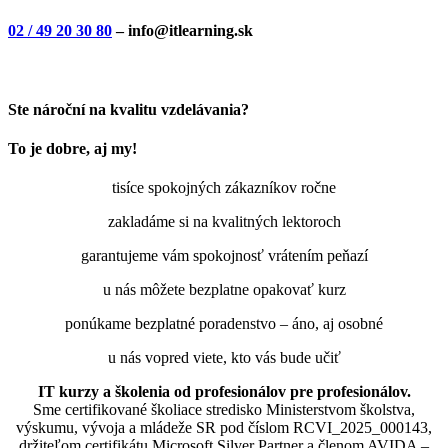
02 / 49 20 30 80
– info@itlearning.sk
Ste nároční na kvalitu vzdelávania?
To je dobre, aj my!
tisíce spokojných zákazníkov ročne
zakladáme si na kvalitných lektoroch
garantujeme vám spokojnosť vrátením peňazí
u nás môžete bezplatne opakovať kurz
ponúkame bezplatné poradenstvo – áno, aj osobné
u nás vopred viete, kto vás bude učiť
IT kurzy a školenia od profesionálov pre profesionálov.
Sme certifikované školiace stredisko Ministerstvom školstva,
výskumu, vývoja a mládeže SR pod číslom RCVI_2025_000143,
držiteľom certifikátu Microsoft Silver Partner a členom AVIDA –