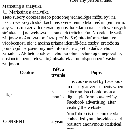
store any personal data.
Marketing a analytika
Marketing a analytika
Tieto súbory cookies alebo podobnej technológie môžu byť na
našich webových stránkach nastavené nami alebo našimi partnermi,
aby vám zobrazovali relevantný obsah/reklamu na našich webových
stránkach aj na webových stránkach tretích strán. Na základe vašich
záujmov možno vytvoriť tzv. profily. S týmito informáciami vo
všeobecnosti nie je možná priama identifikácia osoby, pretože sa
používajú iba pseudonymné informácie o prehliadači, alebo
zariadení. Ak tieto cookies alebo podobné technológie nepovolíte,
dostanete menej relevantný obsah/reklamu prispôsobenú vašim
záujmom.
Dĺžka
Cookie
Popis
trvania
This cookie is set by Facebook
to display advertisements when
3
either on Facebook or on a
_fbp
months
digital platform powered by
Facebook advertising, after
visiting the website.
YouTube sets this cookie via
embedded youtube-videos and
CONSENT
2 years
registers anonymous statistical