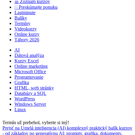
☰ Zoznam kurzov
∷ Preskúmajte ponuku
Lastminute
Balíky
Termíny
Videokurzy
Online kurzy
Tábory 2026
AI
Dátová analýza
Kurzy Excel
Online marketing
Microsoft Office
Programovanie
Grafika
HTML, web stránky
Databázy a SQL
WordPress
Windows Server
Linux
Termín už prebehol, vyberte si iný!
Prejsť na Umelá inteligencia (AI) komplexný praktický balík kurzov
- od základov po generatívnu AI: prompty, grafika, dokumenty,