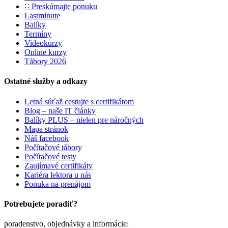
∷ Preskúmajte ponuku
Lastminute
Balíky
Termíny
Videokurzy
Online kurzy
Tábory 2026
Ostatné služby a odkazy
Letná súťaž cestujte s certifikátom
Blog – naše IT články
Balíky PLUS – nielen pre náročných
Mapa stránok
Náš facebook
Počítačové tábory
Počítačové testy
Zaujímavé certifikáty
Kariéra lektora u nás
Ponuka na prenájom
Potrebujete poradiť?
poradenstvo, objednávky a informácie: