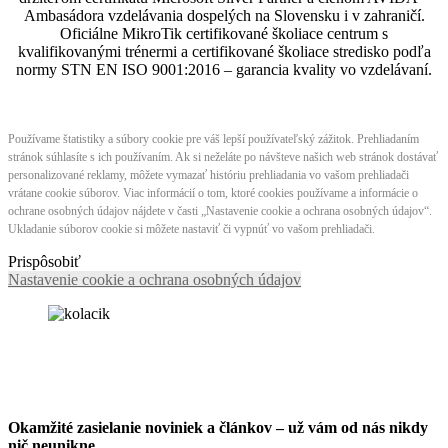
Ambasádora vzdelávania dospelých na Slovensku i v zahraničí.​​​​​​​​​​​​​​​​
Oficiálne MikroTik certifikované školiace centrum s
kvalifikovanými trénermi ​​​​​​​​​​a certifikované školiace stredisko podľa
normy STN EN ISO 9001:2016 – garancia kvality vo vzdelávaní.
Používame štatistiky a súbory cookie pre váš lepší používateľský zážitok. Prehliadaním
stránok súhlasíte s ich používaním. Ak si neželáte po návšteve našich web stránok dostávať
personalizované reklamy, môžete vymazať históriu prehliadania vo vašom prehliadači
vrátane cookie súborov. Viac informácií o tom, ktoré cookies používame a informácie o
ochrane osobných údajov nájdete v časti „Nastavenie cookie a ochrana osobných údajov“.
Ukladanie súborov cookie si môžete nastaviť či vypnúť vo vašom prehliadači.
Prispôsobiť
Nastavenie cookie a ochrana osobných údajov
Okamžité zasielanie noviniek a článkov – u
ž vám od nás nikdy
nič neunikne.