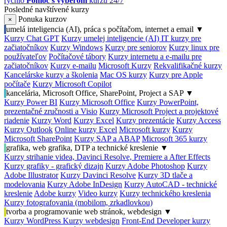
rýchlo
Pomoc s výberom
kurzu 24/7
Posledné navštívené kurzy
Ponuka kurzov
×
umelá inteligencia (AI), práca s počítačom, internet a email
▼
Kurzy Chat GPT
Kurzy umelej inteligencie (AI)
IT kurzy pre
začiatočníkov
Kurzy Windows
Kurzy pre seniorov
Kurzy linux pre
používateľov
Počítačové tábory
Kurzy internetu a e-mailu pre
začiatočníkov
Kurzy e-mailu
Microsoft Kurzy
Rekvalifikačné kurzy
Kancelárske kurzy a školenia
Mac OS kurzy
Kurzy pre Apple
počítače
Kurzy Microsoft Copilot
kancelária, Microsoft Office, SharePoint, Project a SAP
▼
Kurzy Power BI
Kurzy Microsoft Office
Kurzy PowerPoint,
prezentačné zručnosti a Visio
Kurzy Microsoft Project a projektové
riadenie
Kurzy Word
Kurzy Excel
Kurzy prezentácie
Kurzy Access
Kurzy Outlook
Online kurzy Excel
Microsoft kurzy
Kurzy
Microsoft SharePoint
Kurzy SAP a ABAP
Microsoft 365 kurzy
grafika, web grafika, DTP a technické kreslenie
▼
Kurzy strihanie videa, Davinci Resolve, Premiere a After Effects
Kurzy grafiky - grafický dizajn
Kurzy Adobe Photoshop
Kurzy
Adobe Illustrator
Kurzy Davinci Resolve
Kurzy 3D tlače a
modelovania
Kurzy Adobe InDesign
Kurzy AutoCAD - technické
kreslenie
Adobe kurzy
Video kurzy
Kurzy technického kreslenia
Kurzy fotografovania (mobilom, zrkadlovkou)
tvorba a programovanie web stránok, webdesign
▼
Kurzy WordPress
Kurzy webdesign
Front-End Developer kurzy