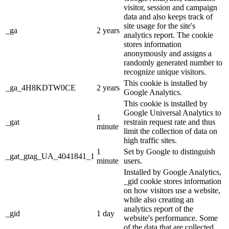
visitor, session and campaign
data and also keeps track of
site usage for the site's
_ga
2 years
analytics report. The cookie
stores information
anonymously and assigns a
randomly generated number to
recognize unique visitors.
This cookie is installed by
_ga_4H8KDTW0CE
2 years
Google Analytics.
This cookie is installed by
Google Universal Analytics to
1
_gat
restrain request rate and thus
minute
limit the collection of data on
high traffic sites.
1
Set by Google to distinguish
_gat_gtag_UA_4041841_1
minute
users.
Installed by Google Analytics,
_gid cookie stores information
on how visitors use a website,
while also creating an
analytics report of the
_gid
1 day
website's performance. Some
of the data that are collected