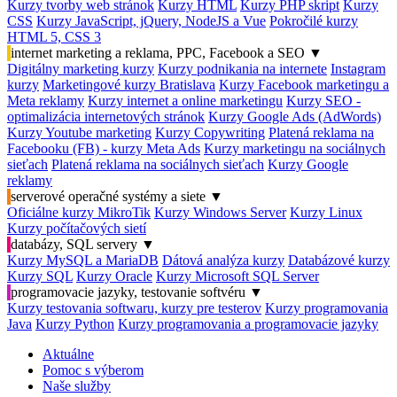
Kurzy tvorby web stránok
Kurzy HTML
Kurzy PHP skript
Kurzy
CSS
Kurzy JavaScript, jQuery, NodeJS a Vue
Pokročilé kurzy
HTML 5, CSS 3
internet marketing a reklama, PPC, Facebook a SEO
▼
Digitálny marketing kurzy
Kurzy podnikania na internete
Instagram
kurzy
Marketingové kurzy Bratislava
Kurzy Facebook marketingu a
Meta reklamy
Kurzy internet a online marketingu
Kurzy SEO -
optimalizácia internetových stránok
Kurzy Google Ads (AdWords)
Kurzy Youtube marketing
Kurzy Copywriting
Platená reklama na
Facebooku (FB) - kurzy Meta Ads
Kurzy marketingu na sociálnych
sieťach
Platená reklama na sociálnych sieťach
Kurzy Google
reklamy
serverové operačné systémy a siete
▼
Oficiálne kurzy MikroTik
Kurzy Windows Server
Kurzy Linux
Kurzy počítačových sietí
databázy, SQL servery
▼
Kurzy MySQL a MariaDB
Dátová analýza kurzy
Databázové kurzy
Kurzy SQL
Kurzy Oracle
Kurzy Microsoft SQL Server
programovacie jazyky, testovanie softvéru
▼
Kurzy testovania softwaru, kurzy pre testerov
Kurzy programovania
Java
Kurzy Python
Kurzy programovania a programovacie jazyky
Aktuálne
Pomoc s výberom
Naše služby