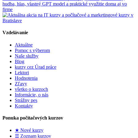
hudba, hlas, vlastný GPT model a praktické využitie doma aj vo
firme
Vzdelávanie
Aktuálne
Pomoc s výberom
Naše služby
Blog
kurzy cez Úrad práce
Lektori
Hodnotenia
Zľavy
všetko o kurzoch
Informácie, o nás
Strážny pes
Kontakty
Ponuka počítačových kurzov
★ Nové kurzy
☰ Zoznam kurzov