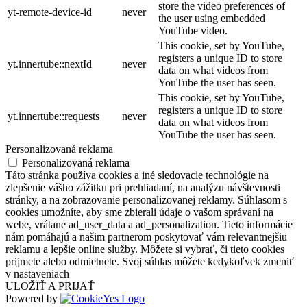
store the video preferences of
yt-remote-device-id
never
the user using embedded
YouTube video.
This cookie, set by YouTube,
registers a unique ID to store
yt.innertube::nextId
never
data on what videos from
YouTube the user has seen.
This cookie, set by YouTube,
registers a unique ID to store
yt.innertube::requests
never
data on what videos from
YouTube the user has seen.
Personalizovaná reklama
Personalizovaná reklama
Táto stránka používa cookies a iné sledovacie technológie na
zlepšenie vášho zážitku pri prehliadaní, na analýzu návštevnosti
stránky, a na zobrazovanie personalizovanej reklamy. Súhlasom s
cookies umožníte, aby sme zbierali údaje o vašom správaní na
webe, vrátane ad_user_data a ad_personalization. Tieto informácie
nám pomáhajú a našim partnerom poskytovať vám relevantnejšiu
reklamu a lepšie online služby. Môžete si vybrať, či tieto cookies
prijmete alebo odmietnete. Svoj súhlas môžete kedykoľvek zmeniť
v nastaveniach
ULOŽIŤ A PRIJAŤ
Powered by