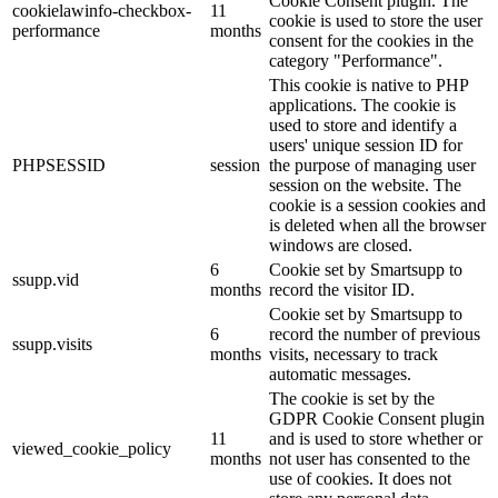
Cookie Consent plugin. The
cookielawinfo-checkbox-
11
cookie is used to store the user
performance
months
consent for the cookies in the
category "Performance".
This cookie is native to PHP
applications. The cookie is
used to store and identify a
users' unique session ID for
PHPSESSID
session
the purpose of managing user
session on the website. The
cookie is a session cookies and
is deleted when all the browser
windows are closed.
6
Cookie set by Smartsupp to
ssupp.vid
months
record the visitor ID.
Cookie set by Smartsupp to
6
record the number of previous
ssupp.visits
months
visits, necessary to track
automatic messages.
The cookie is set by the
GDPR Cookie Consent plugin
11
and is used to store whether or
viewed_cookie_policy
months
not user has consented to the
use of cookies. It does not