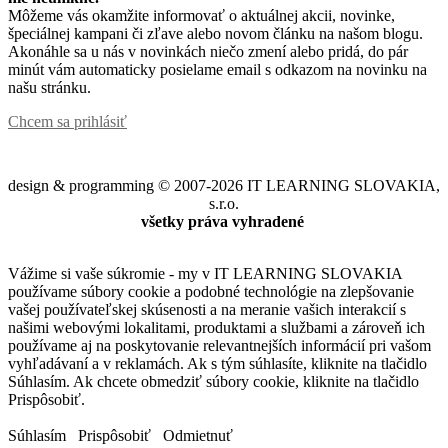
Môžeme vás okamžite informovať o aktuálnej akcii, novinke,
špeciálnej kampani či zľave alebo novom článku na našom blogu.
Akonáhle sa u nás v novinkách niečo zmení alebo pridá, do pár
minút vám automaticky posielame email s odkazom na novinku na
našu stránku.
Chcem sa prihlásiť
design & programming © 2007-2026 IT LEARNING SLOVAKIA,
s.r.o.
všetky práva vyhradené
Vážime si vaše súkromie - my v IT LEARNING SLOVAKIA
používame súbory cookie a podobné technológie na zlepšovanie
vašej používateľskej skúsenosti a na meranie vašich interakcií s
našimi webovými lokalitami, produktami a službami a zároveň ich
používame aj na poskytovanie relevantnejších informácií pri vašom
vyhľadávaní a v reklamách. Ak s tým súhlasíte, kliknite na tlačidlo
Súhlasím. Ak chcete obmedziť súbory cookie, kliknite na tlačidlo
Prispôsobiť.
Súhlasím
Prispôsobiť
Odmietnuť