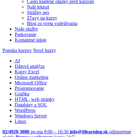
Často kladené otázky pred kurzom
Naši lektori
Strážny pes
Zľavy na kurzy
Blog zo sveta vzdelávania
Naše služby
Parkovanie
Kontaktné údaje
Ponuka kurzov
Nové kurzy
AI
Dátová analýza
Kurzy Excel
Online marketing
Microsoft Office
Programovanie
Grafika
HTML, web stránky
Databázy a SQL
WordPress
Windows Server
Linux
02/4920 3080
po-pia 8:00 – 16:30
info@itlearning.sk
odpisujeme