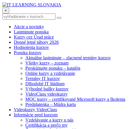
×
Akcie a novinky
Lastminute ponuka
Kurzy cez Úrad práce
Denné letné tábory 2026
Hodnotenia kurzov
Ponuka kurzov
Aktuálne lastminute – zlacnené termíny kurzov
Všetky kurzy – zoznam
Preskúmajte ponuku – katalóg
Online kurzy a vzdelávanie
Termíny IT kurzov
Dlhodobé IT štúdium
Výhodné balíky kurzov
VideoClass videokurzy
MOC kurzy – certifikované Microsoft kurzy a školenia
Predplatenka – Múdra karta
Videokurzy VideoClass
Informácie pred kurzom
Vzdelávanie a kurzy u nás
Certifikácia a prečo my