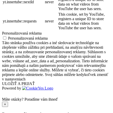
yt.innertube::nextId
never
data on what videos from
YouTube the user has seen.
This cookie, set by YouTube,
registers a unique ID to store
yt.innertube::requests
never
data on what videos from
YouTube the user has seen.
Personalizovaná reklama
Personalizovaná reklama
Táto stránka používa cookies a iné sledovacie technológie na
zlepšenie vášho zážitku pri prehliadaní, na analýzu návštevnosti
stránky, a na zobrazovanie personalizovanej reklamy. Súhlasom s
cookies umožníte, aby sme zbierali údaje o vašom správaní na
webe, vrátane ad_user_data a ad_personalization. Tieto informácie
nám pomáhajú a našim partnerom poskytovať vám relevantnejšiu
reklamu a lepšie online služby. Môžete si vybrať, či tieto cookies
prijmete alebo odmietnete. Svoj súhlas môžete kedykoľvek zmeniť
v nastaveniach
ULOŽIŤ A PRIJAŤ
Powered by
Máte otázky?
Poradíme vám ihneď
×