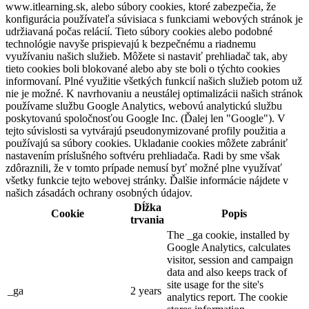
www.itlearning.sk, alebo súbory cookies, ktoré zabezpečia, že
konfigurácia používateľa súvisiaca s funkciami webových stránok je
udržiavaná počas relácií. Tieto súbory cookies alebo podobné
technológie navyše prispievajú k bezpečnému a riadnemu
využívaniu našich služieb. Môžete si nastaviť prehliadač tak, aby
tieto cookies boli blokované alebo aby ste boli o týchto cookies
informovaní. Plné využitie všetkých funkcií našich služieb potom už
nie je možné. K navrhovaniu a neustálej optimalizácii našich stránok
používame službu Google Analytics, webovú analytickú službu
poskytovanú spoločnosťou Google Inc. (Ďalej len "Google"). V
tejto súvislosti sa vytvárajú pseudonymizované profily použitia a
používajú sa súbory cookies. Ukladanie cookies môžete zabrániť
nastavením príslušného softvéru prehliadača. Radi by sme však
zdôraznili, že v tomto prípade nemusí byť možné plne využívať
všetky funkcie tejto webovej stránky. Ďalšie informácie nájdete v
našich zásadách ochrany osobných údajov.
Dĺžka
Cookie
Popis
trvania
The _ga cookie, installed by
Google Analytics, calculates
visitor, session and campaign
data and also keeps track of
site usage for the site's
_ga
2 years
analytics report. The cookie