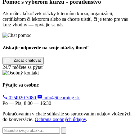
Pomoc s výberom kurzu - poradenstvo
Ak máte akékoľvek otázky k termínu kurzu, organizácii,
certifikátom či lektorom alebo sa chcete uistiť, či je tento pre vás
kurz vhodný — opýtajte sa nás.
Získajte odpovede na svoje otázky ihneď
Začať chatovať
24/7 môžete sa pýtať
Pýtajte sa osobne
02/4920 3080
info@itlearning.sk
Po — Pia, 8:00 — 16:30
Pokračovaním v chate súhlasíte so spracovaním údajov vložených
do konverzácie.
Ochrana osobných údajov
.