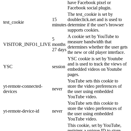
have Facebook pixel or
Facebook social plugin.
The test_cookie is set by
15
doubleclick.net and is used to
test_cookie
minutes
determine if the user's browser
supports cookies.
A cookie set by YouTube to
5
measure bandwidth that
VISITOR_INFO1_LIVE
months
determines whether the user gets
27 days
the new or old player interface.
YSC cookie is set by Youtube
and is used to track the views of
YSC
session
embedded videos on Youtube
pages.
YouTube sets this cookie to
yt-remote-connected-
store the video preferences of
never
devices
the user using embedded
YouTube video.
YouTube sets this cookie to
store the video preferences of
yt-remote-device-id
never
the user using embedded
YouTube video.
This cookie, set by YouTube,
registers a unique ID to store