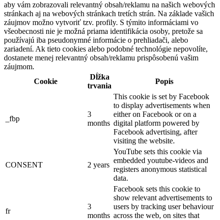
aby vám zobrazovali relevantný obsah/reklamu na našich webových
stránkach aj na webových stránkach tretích strán. Na základe vašich
záujmov možno vytvoriť tzv. profily. S týmito informáciami vo
všeobecnosti nie je možná priama identifikácia osoby, pretože sa
používajú iba pseudonymné informácie o prehliadači, alebo
zariadení. Ak tieto cookies alebo podobné technológie nepovolíte,
dostanete menej relevantný obsah/reklamu prispôsobenú vašim
záujmom.
Dĺžka
Cookie
Popis
trvania
This cookie is set by Facebook
to display advertisements when
3
either on Facebook or on a
_fbp
months
digital platform powered by
Facebook advertising, after
visiting the website.
YouTube sets this cookie via
embedded youtube-videos and
CONSENT
2 years
registers anonymous statistical
data.
Facebook sets this cookie to
show relevant advertisements to
3
users by tracking user behaviour
fr
months
across the web, on sites that