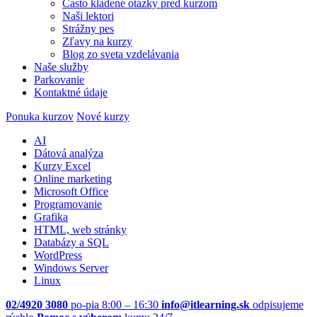
Často kladené otázky pred kurzom
Naši lektori
Strážny pes
Zľavy na kurzy
Blog zo sveta vzdelávania
Naše služby
Parkovanie
Kontaktné údaje
Ponuka kurzov
Nové kurzy
AI
Dátová analýza
Kurzy Excel
Online marketing
Microsoft Office
Programovanie
Grafika
HTML, web stránky
Databázy a SQL
WordPress
Windows Server
Linux
02/4920 3080
po-pia 8:00 – 16:30
info@itlearning.sk
odpisujeme