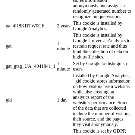
stores information
anonymously and assigns a
randomly generated number to
recognize unique visitors.
This cookie is installed by
_ga_4H8KDTW0CE
2 years
Google Analytics.
This cookie is installed by
Google Universal Analytics to
1
_gat
restrain request rate and thus
minute
limit the collection of data on
high traffic sites.
1
Set by Google to distinguish
_gat_gtag_UA_4041841_1
minute
users.
Installed by Google Analytics,
_gid cookie stores information
on how visitors use a website,
while also creating an
analytics report of the
_gid
1 day
website's performance. Some
of the data that are collected
include the number of visitors,
their source, and the pages
they visit anonymously.
This cookie is set by GDPR