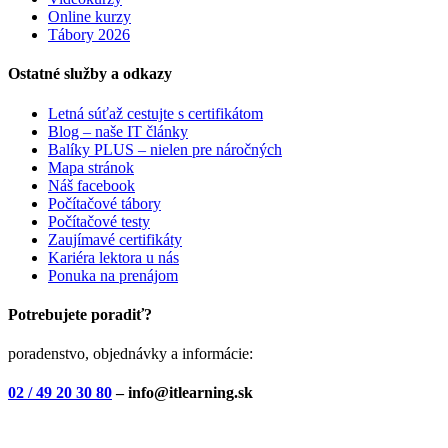
Online kurzy
Tábory 2026
Ostatné služby a odkazy
Letná súťaž cestujte s certifikátom
Blog – naše IT články
Balíky PLUS – nielen pre náročných
Mapa stránok
Náš facebook
Počítačové tábory
Počítačové testy
Zaujímavé certifikáty
Kariéra lektora u nás
Ponuka na prenájom
Potrebujete poradiť?
poradenstvo, objednávky a informácie:
02 / 49 20 30 80
– info@itlearning.sk