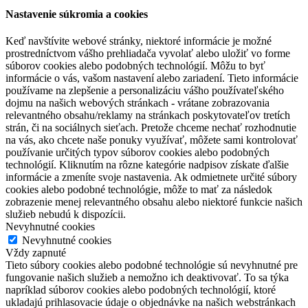
Nastavenie súkromia a cookies
Keď navštívite webové stránky, niektoré informácie je možné
prostredníctvom vášho prehliadača vyvolať alebo uložiť vo forme
súborov cookies alebo podobných technológií. Môžu to byť
informácie o vás, vašom nastavení alebo zariadení. Tieto informácie
používame na zlepšenie a personalizáciu vášho používateľského
dojmu na našich webových stránkach - vrátane zobrazovania
relevantného obsahu/reklamy na stránkach poskytovateľov tretích
strán, či na sociálnych sieťach. Pretože chceme nechať rozhodnutie
na vás, ako chcete naše ponuky využívať, môžete sami kontrolovať
používanie určitých typov súborov cookies alebo podobných
technológií. Kliknutím na rôzne kategórie nadpisov získate ďalšie
informácie a zmeníte svoje nastavenia. Ak odmietnete určité súbory
cookies alebo podobné technológie, môže to mať za následok
zobrazenie menej relevantného obsahu alebo niektoré funkcie našich
služieb nebudú k dispozícii.
Nevyhnutné cookies
Nevyhnutné cookies
Vždy zapnuté
Tieto súbory cookies alebo podobné technológie sú nevyhnutné pre
fungovanie našich služieb a nemožno ich deaktivovať. To sa týka
napríklad súborov cookies alebo podobných technológií, ktoré
ukladajú prihlasovacie údaje o objednávke na našich webstránkach