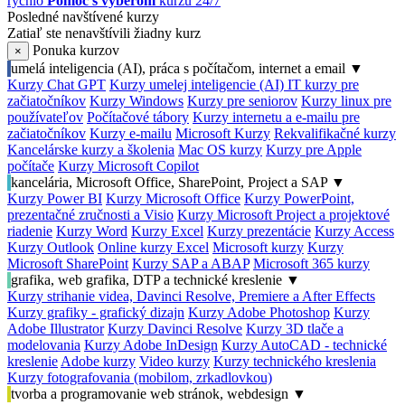
rýchlo
Pomoc s výberom
kurzu 24/7
Posledné navštívené kurzy
Zatiaľ ste nenavštívili žiadny kurz
Ponuka kurzov
×
umelá inteligencia (AI), práca s počítačom, internet a email
▼
Kurzy Chat GPT
Kurzy umelej inteligencie (AI)
IT kurzy pre
začiatočníkov
Kurzy Windows
Kurzy pre seniorov
Kurzy linux pre
používateľov
Počítačové tábory
Kurzy internetu a e-mailu pre
začiatočníkov
Kurzy e-mailu
Microsoft Kurzy
Rekvalifikačné kurzy
Kancelárske kurzy a školenia
Mac OS kurzy
Kurzy pre Apple
počítače
Kurzy Microsoft Copilot
kancelária, Microsoft Office, SharePoint, Project a SAP
▼
Kurzy Power BI
Kurzy Microsoft Office
Kurzy PowerPoint,
prezentačné zručnosti a Visio
Kurzy Microsoft Project a projektové
riadenie
Kurzy Word
Kurzy Excel
Kurzy prezentácie
Kurzy Access
Kurzy Outlook
Online kurzy Excel
Microsoft kurzy
Kurzy
Microsoft SharePoint
Kurzy SAP a ABAP
Microsoft 365 kurzy
grafika, web grafika, DTP a technické kreslenie
▼
Kurzy strihanie videa, Davinci Resolve, Premiere a After Effects
Kurzy grafiky - grafický dizajn
Kurzy Adobe Photoshop
Kurzy
Adobe Illustrator
Kurzy Davinci Resolve
Kurzy 3D tlače a
modelovania
Kurzy Adobe InDesign
Kurzy AutoCAD - technické
kreslenie
Adobe kurzy
Video kurzy
Kurzy technického kreslenia
Kurzy fotografovania (mobilom, zrkadlovkou)
tvorba a programovanie web stránok, webdesign
▼