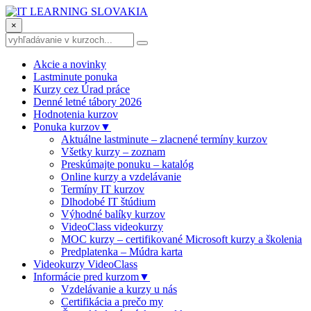
×
Akcie a novinky
Lastminute ponuka
Kurzy cez Úrad práce
Denné letné tábory 2026
Hodnotenia kurzov
Ponuka kurzov
▼
Aktuálne lastminute – zlacnené termíny kurzov
Všetky kurzy – zoznam
Preskúmajte ponuku – katalóg
Online kurzy a vzdelávanie
Termíny IT kurzov
Dlhodobé IT štúdium
Výhodné balíky kurzov
VideoClass videokurzy
MOC kurzy – certifikované Microsoft kurzy a školenia
Predplatenka – Múdra karta
Videokurzy VideoClass
Informácie pred kurzom
▼
Vzdelávanie a kurzy u nás
Certifikácia a prečo my