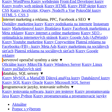
Kurzy WordPress
Kurzy webdesign
Front-End Developer kurzy
Kurzy tvorby web stránok
Kurzy HTML
Kurzy PHP skript
Kurzy
CSS
Kurzy JavaScript, jQuery, NodeJS a Vue
Pokročilé kurzy
HTML 5, CSS 3
internet marketing a reklama, PPC, Facebook a SEO
▼
Digitálny marketing kurzy
Kurzy podnikania na internete
Instagram
kurzy
Marketingové kurzy Bratislava
Kurzy Facebook marketingu a
Meta reklamy
Kurzy internet a online marketingu
Kurzy SEO -
optimalizácia internetových stránok
Kurzy Google Ads (AdWords)
Kurzy Youtube marketing
Kurzy Copywriting
Platená reklama na
Facebooku (FB) - kurzy Meta Ads
Kurzy marketingu na sociálnych
sieťach
Platená reklama na sociálnych sieťach
Kurzy Google
reklamy
serverové operačné systémy a siete
▼
Oficiálne kurzy MikroTik
Kurzy Windows Server
Kurzy Linux
Kurzy počítačových sietí
databázy, SQL servery
▼
Kurzy MySQL a MariaDB
Dátová analýza kurzy
Databázové kurzy
Kurzy SQL
Kurzy Oracle
Kurzy Microsoft SQL Server
programovacie jazyky, testovanie softvéru
▼
Kurzy testovania softwaru, kurzy pre testerov
Kurzy programovania
Java
Kurzy Python
Kurzy programovania a programovacie jazyky
Aktuálne
Pomoc s výberom