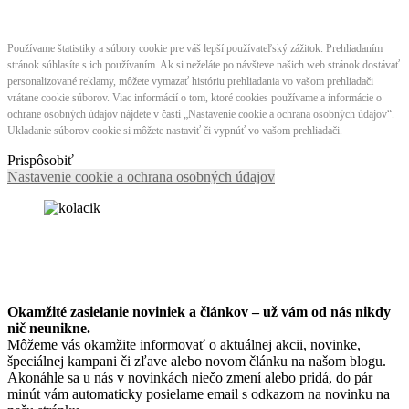
Používame štatistiky a súbory cookie pre váš lepší používateľský zážitok. Prehliadaním
stránok súhlasíte s ich používaním. Ak si neželáte po návšteve našich web stránok dostávať
personalizované reklamy, môžete vymazať históriu prehliadania vo vašom prehliadači
vrátane cookie súborov. Viac informácií o tom, ktoré cookies používame a informácie o
ochrane osobných údajov nájdete v časti „Nastavenie cookie a ochrana osobných údajov“.
Ukladanie súborov cookie si môžete nastaviť či vypnúť vo vašom prehliadači.
Prispôsobiť
Nastavenie cookie a ochrana osobných údajov
Okamžité zasielanie noviniek a článkov – u
ž vám od nás nikdy
nič neunikne.
Môžeme vás okamžite informovať o aktuálnej akcii, novinke,
špeciálnej kampani či zľave alebo novom článku na našom blogu.
Akonáhle sa u nás v novinkách niečo zmení alebo pridá, do pár
minút vám automaticky posielame email s odkazom na novinku na