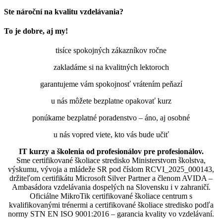
Ste nároční na kvalitu vzdelávania?
To je dobre, aj my!
tisíce spokojných zákazníkov ročne
zakladáme si na kvalitných lektoroch
garantujeme vám spokojnosť vrátením peňazí
u nás môžete bezplatne opakovať kurz
ponúkame bezplatné poradenstvo – áno, aj osobné
u nás vopred viete, kto vás bude učiť
IT kurzy a školenia od profesionálov pre profesionálov.
Sme certifikované školiace stredisko Ministerstvom školstva,
výskumu, vývoja a mládeže SR pod číslom RCVI_2025_000143,
držiteľom certifikátu Microsoft Silver Partner a členom AVIDA –
Ambasádora vzdelávania dospelých na Slovensku i v zahraničí.​​​​​​​​​​​​​​​​
Oficiálne MikroTik certifikované školiace centrum s
kvalifikovanými trénermi ​​​​​​​​​​a certifikované školiace stredisko podľa
normy STN EN ISO 9001:2016 – garancia kvality vo vzdelávaní.