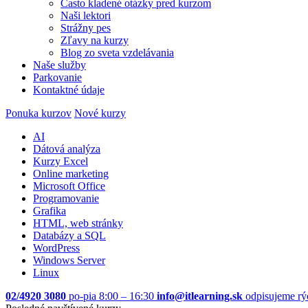
Často kladené otázky pred kurzom
Naši lektori
Strážny pes
Zľavy na kurzy
Blog zo sveta vzdelávania
Naše služby
Parkovanie
Kontaktné údaje
Ponuka kurzov
Nové kurzy
AI
Dátová analýza
Kurzy Excel
Online marketing
Microsoft Office
Programovanie
Grafika
HTML, web stránky
Databázy a SQL
WordPress
Windows Server
Linux
02/4920 3080
po-pia 8:00 – 16:30
info@itlearning.sk
odpisujeme rý