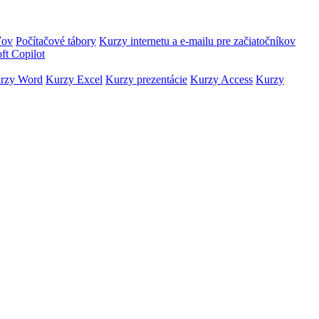
ľov
Počítačové tábory
Kurzy internetu a e-mailu pre začiatočníkov
ft Copilot
rzy Word
Kurzy Excel
Kurzy prezentácie
Kurzy Access
Kurzy
trator
Kurzy Davinci Resolve
Kurzy 3D tlače a modelovania
Kurzy
lom, zrkadlovkou)
zy JavaScript, jQuery, NodeJS a Vue
Pokročilé kurzy HTML 5, CSS
ta reklamy
Kurzy internet a online marketingu
Kurzy SEO -
ooku (FB) - kurzy Meta Ads
Kurzy marketingu na sociálnych sieťach