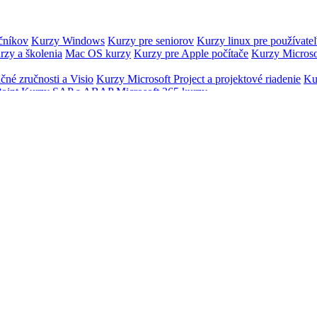
očníkov
Kurzy Windows
Kurzy pre seniorov
Kurzy linux pre používate
rzy a školenia
Mac OS kurzy
Kurzy pre Apple počítače
Kurzy Microso
čné zručnosti a Visio
Kurzy Microsoft Project a projektové riadenie
Ku
oint
Kurzy SAP a ABAP
Microsoft 365 kurzy
y grafiky - grafický dizajn
Kurzy Adobe Photoshop
Kurzy Adobe Illus
Video kurzy
Kurzy technického kreslenia
Kurzy fotografovania (mobi
y tvorby web stránok
Kurzy HTML
Kurzy PHP skript
Kurzy CSS
Kur
urzy
Marketingové kurzy Bratislava
Kurzy Facebook marketingu a Me
urzy Youtube marketing
Kurzy Copywriting
Platená reklama na Faceb
 počítačových sietí
Kurzy SQL
Kurzy Oracle
Kurzy Microsoft SQL Server
Java
Kurzy Python
Kurzy programovania a programovacie jazyky