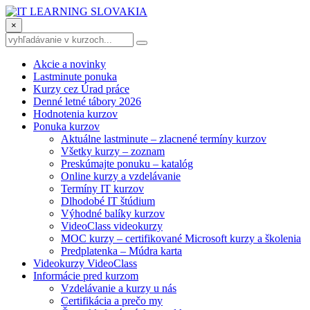
×
Akcie a novinky
Lastminute ponuka
Kurzy cez Úrad práce
Denné letné tábory 2026
Hodnotenia kurzov
Ponuka kurzov
Aktuálne lastminute – zlacnené termíny kurzov
Všetky kurzy – zoznam
Preskúmajte ponuku – katalóg
Online kurzy a vzdelávanie
Termíny IT kurzov
Dlhodobé IT štúdium
Výhodné balíky kurzov
VideoClass videokurzy
MOC kurzy – certifikované Microsoft kurzy a školenia
Predplatenka – Múdra karta
Videokurzy VideoClass
Informácie pred kurzom
Vzdelávanie a kurzy u nás
Certifikácia a prečo my