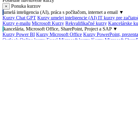
Posledné navštívené kurzy
Ponuka kurzov
×
umelá inteligencia (AI), práca s počítačom, internet a email
▼
Kurzy Chat GPT
Kurzy umelej inteligencie (AI)
IT kurzy pre začiat
Kurzy e-mailu
Microsoft Kurzy
Rekvalifikačné kurzy
Kancelárske ku
kancelária, Microsoft Office, SharePoint, Project a SAP
▼
Kurzy Power BI
Kurzy Microsoft Office
Kurzy PowerPoint, prezenta
Outlook
Online kurzy Excel
Microsoft kurzy
Kurzy Microsoft ShareP
grafika, web grafika, DTP a technické kreslenie
▼
Kurzy strihanie videa, Davinci Resolve, Premiere a After Effects
Kurz
Adobe InDesign
Kurzy AutoCAD - technické kreslenie
Adobe kurzy
tvorba a programovanie web stránok, webdesign
▼
Kurzy WordPress
Kurzy webdesign
Front-End Developer kurzy
Kurz
3
internet marketing a reklama, PPC, Facebook a SEO
▼
Digitálny marketing kurzy
Kurzy podnikania na internete
Instagram k
optimalizácia internetových stránok
Kurzy Google Ads (AdWords)
K
Platená reklama na sociálnych sieťach
Kurzy Google reklamy
serverové operačné systémy a siete
▼
Oficiálne kurzy MikroTik
Kurzy Windows Server
Kurzy Linux
Kurzy
databázy, SQL servery
▼
Kurzy MySQL a MariaDB
Dátová analýza kurzy
Databázové kurzy
programovacie jazyky, testovanie softvéru
▼
Kurzy testovania softwaru, kurzy pre testerov
Kurzy programovania 