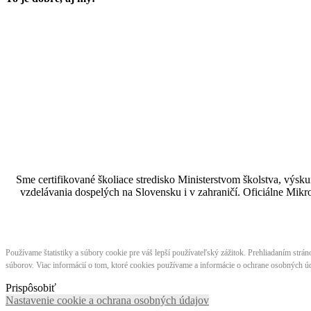
Sme certifikované školiace stredisko Ministerstvom školstva, vý
vzdelávania dospelých na Slovensku i v zahraničí.​​​​​​​​​​​​​​​​ Oficiá
Používame štatistiky a súbory cookie pre váš lepší používateľský zážitok. Prehliadaním strá
súborov. Viac informácií o tom, ktoré cookies používame a informácie o ochrane osobných úd
Prispôsobiť
Nastavenie cookie a ochrana osobných údajov