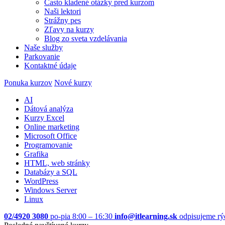
Často kladené otázky pred kurzom
Naši lektori
Strážny pes
Zľavy na kurzy
Blog zo sveta vzdelávania
Naše služby
Parkovanie
Kontaktné údaje
Ponuka kurzov
Nové kurzy
AI
Dátová analýza
Kurzy Excel
Online marketing
Microsoft Office
Programovanie
Grafika
HTML, web stránky
Databázy a SQL
WordPress
Windows Server
Linux
02/4920 3080
po-pia 8:00 – 16:30
info@itlearning.sk
odpisujeme rý