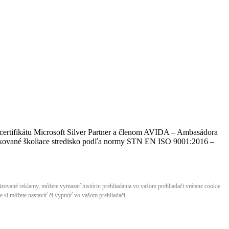
certifikátu Microsoft Silver Partner a členom AVIDA – Ambasádora
​​​​a certifikované školiace stredisko podľa normy STN EN ISO 9001:2016 –
lizované reklamy, môžete vymazať históriu prehliadania vo vašom prehliadači vrátane cookie
 si môžete nastaviť či vypnúť vo vašom prehliadači.