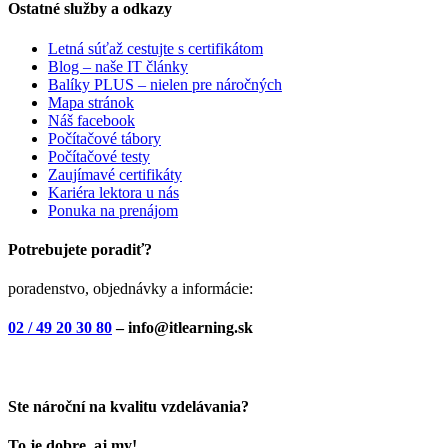
Ostatné služby a odkazy
Letná súťaž cestujte s certifikátom
Blog – naše IT články
Balíky PLUS – nielen pre náročných
Mapa stránok
Náš facebook
Počítačové tábory
Počítačové testy
Zaujímavé certifikáty
Kariéra lektora u nás
Ponuka na prenájom
Potrebujete poradiť?
poradenstvo, objednávky a informácie:
02 / 49 20 30 80
– info@itlearning.sk
Ste nároční na kvalitu vzdelávania?
To je dobre, aj my!