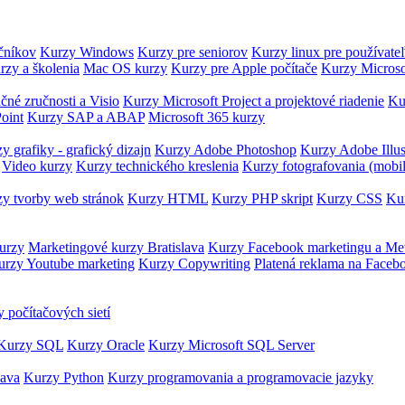
očníkov
Kurzy Windows
Kurzy pre seniorov
Kurzy linux pre používate
rzy a školenia
Mac OS kurzy
Kurzy pre Apple počítače
Kurzy Microso
čné zručnosti a Visio
Kurzy Microsoft Project a projektové riadenie
Ku
oint
Kurzy SAP a ABAP
Microsoft 365 kurzy
y grafiky - grafický dizajn
Kurzy Adobe Photoshop
Kurzy Adobe Illus
Video kurzy
Kurzy technického kreslenia
Kurzy fotografovania (mobi
y tvorby web stránok
Kurzy HTML
Kurzy PHP skript
Kurzy CSS
Kur
urzy
Marketingové kurzy Bratislava
Kurzy Facebook marketingu a Me
urzy Youtube marketing
Kurzy Copywriting
Platená reklama na Faceb
 počítačových sietí
Kurzy SQL
Kurzy Oracle
Kurzy Microsoft SQL Server
Java
Kurzy Python
Kurzy programovania a programovacie jazyky