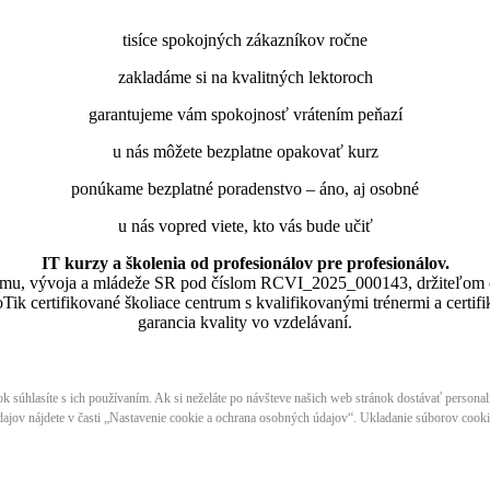
tisíce spokojných zákazníkov ročne
zakladáme si na kvalitných lektoroch
garantujeme vám spokojnosť vrátením peňazí
u nás môžete bezplatne opakovať kurz
ponúkame bezplatné poradenstvo – áno, aj osobné
u nás vopred viete, kto vás bude učiť
IT kurzy a školenia od profesionálov pre profesionálov.
skumu, vývoja a mládeže SR pod číslom RCVI_2025_000143, držiteľom 
lne MikroTik certifikované školiace centrum s kvalifikovanými trénermi ​​​​​​
garancia kvality vo vzdelávaní.
nok súhlasíte s ich používaním. Ak si neželáte po návšteve našich web stránok dostávať persona
ajov nájdete v časti „Nastavenie cookie a ochrana osobných údajov“. Ukladanie súborov cookie