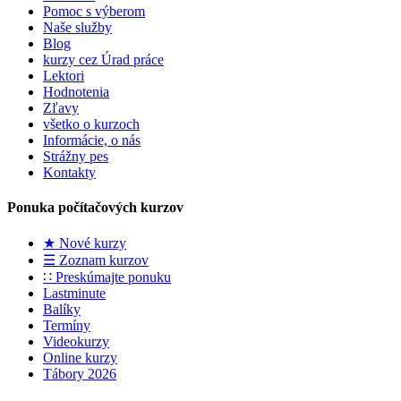
Pomoc s výberom
Naše služby
Blog
kurzy cez Úrad práce
Lektori
Hodnotenia
Zľavy
všetko o kurzoch
Informácie, o nás
Strážny pes
Kontakty
Ponuka počítačových kurzov
★ Nové kurzy
☰ Zoznam kurzov
∷ Preskúmajte ponuku
Lastminute
Balíky
Termíny
Videokurzy
Online kurzy
Tábory 2026