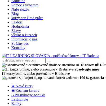
Aktuálne
Pomoc s výberom
Naše služby
Blog
kurzy cez Úrad práce
Lektori
Hodnotenia
Zľavy
všetko o kurzoch
Informácie, o nás
Strážny pes
Kontakty
už 18 
absolvujte naše
IT kurzy online, alebo prezenčne v Bratislave
100% garancia
s
★ Nové kurzy
☰ Zoznam kurzov
∷ Preskúmajte ponuku
Lastminute
Balíky