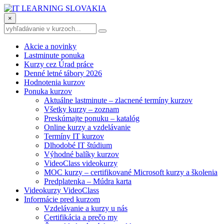
×
Akcie a novinky
Lastminute ponuka
Kurzy cez Úrad práce
Denné letné tábory 2026
Hodnotenia kurzov
Ponuka kurzov
Aktuálne lastminute – zlacnené termíny kurzov
Všetky kurzy – zoznam
Preskúmajte ponuku – katalóg
Online kurzy a vzdelávanie
Termíny IT kurzov
Dlhodobé IT štúdium
Výhodné balíky kurzov
VideoClass videokurzy
MOC kurzy – certifikované Microsoft kurzy a školenia
Predplatenka – Múdra karta
Videokurzy VideoClass
Informácie pred kurzom
Vzdelávanie a kurzy u nás
Certifikácia a prečo my