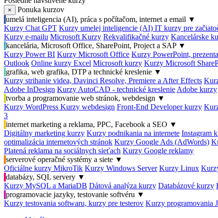
Posledné navštívené kurzy
Ponuka kurzov
×
umelá inteligencia (AI), práca s počítačom, internet a email
▼
Kurzy Chat GPT
Kurzy umelej inteligencie (AI)
IT kurzy pre začiat
Kurzy e-mailu
Microsoft Kurzy
Rekvalifikačné kurzy
Kancelárske ku
kancelária, Microsoft Office, SharePoint, Project a SAP
▼
Kurzy Power BI
Kurzy Microsoft Office
Kurzy PowerPoint, prezenta
Outlook
Online kurzy Excel
Microsoft kurzy
Kurzy Microsoft ShareP
grafika, web grafika, DTP a technické kreslenie
▼
Kurzy strihanie videa, Davinci Resolve, Premiere a After Effects
Kurz
Adobe InDesign
Kurzy AutoCAD - technické kreslenie
Adobe kurzy
tvorba a programovanie web stránok, webdesign
▼
Kurzy WordPress
Kurzy webdesign
Front-End Developer kurzy
Kurz
3
internet marketing a reklama, PPC, Facebook a SEO
▼
Digitálny marketing kurzy
Kurzy podnikania na internete
Instagram k
optimalizácia internetových stránok
Kurzy Google Ads (AdWords)
K
Platená reklama na sociálnych sieťach
Kurzy Google reklamy
serverové operačné systémy a siete
▼
Oficiálne kurzy MikroTik
Kurzy Windows Server
Kurzy Linux
Kurzy
databázy, SQL servery
▼
Kurzy MySQL a MariaDB
Dátová analýza kurzy
Databázové kurzy
programovacie jazyky, testovanie softvéru
▼
Kurzy testovania softwaru, kurzy pre testerov
Kurzy programovania 