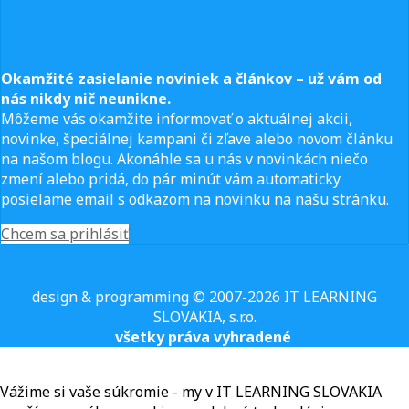
Okamžité zasielanie noviniek a článkov – u
ž vám od
nás nikdy nič neunikne.
Môžeme vás okamžite informovať o aktuálnej akcii,
novinke, špeciálnej kampani či zľave alebo novom článku
na našom blogu. Akonáhle sa u nás v novinkách niečo
zmení alebo pridá, do pár minút vám automaticky
posielame email s odkazom na novinku na našu stránku.
Chcem sa prihlásiť
design & programming © 2007-2026 IT LEARNING
SLOVAKIA, s.r.o.
všetky práva vyhradené
Vážime si vaše súkromie - my v IT LEARNING SLOVAKIA