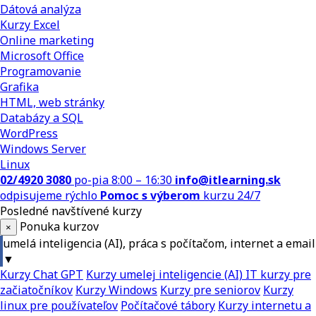
Dátová analýza
Kurzy Excel
Online marketing
Microsoft Office
Programovanie
Grafika
HTML, web stránky
Databázy a SQL
WordPress
Windows Server
Linux
02/4920 3080
po-pia 8:00 – 16:30
info@itlearning.sk
odpisujeme rýchlo
Pomoc s výberom
kurzu 24/7
Posledné navštívené kurzy
Ponuka kurzov
×
umelá inteligencia (AI), práca s počítačom, internet a email
▼
Kurzy Chat GPT
Kurzy umelej inteligencie (AI)
IT kurzy pre
začiatočníkov
Kurzy Windows
Kurzy pre seniorov
Kurzy
linux pre používateľov
Počítačové tábory
Kurzy internetu a