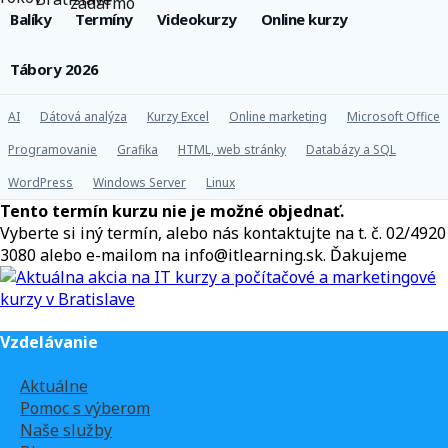
Balíky
Termíny
Videokurzy
Online kurzy
Tábory 2026
AI
Dátová analýza
Kurzy Excel
Online marketing
Microsoft Office
Programovanie
Grafika
HTML, web stránky
Databázy a SQL
WordPress
Windows Server
Linux
Tento termín kurzu nie je možné objednať.
Vyberte si iný termín, alebo nás kontaktujte na t. č. 02/4920
3080 alebo e-mailom na info@itlearning.sk. Ďakujeme
Vzdelávanie
Aktuálne
Pomoc s výberom
Naše služby