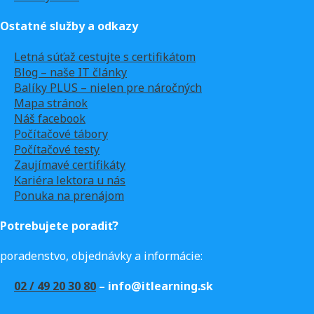
Ostatné služby a odkazy
Letná súťaž cestujte s certifikátom
Blog – naše IT články
Balíky PLUS – nielen pre náročných
Mapa stránok
Náš facebook
Počítačové tábory
Počítačové testy
Zaujímavé certifikáty
Kariéra lektora u nás
Ponuka na prenájom
Potrebujete poradiť?
poradenstvo, objednávky a informácie:
02 / 49 20 30 80
– info@itlearning.sk