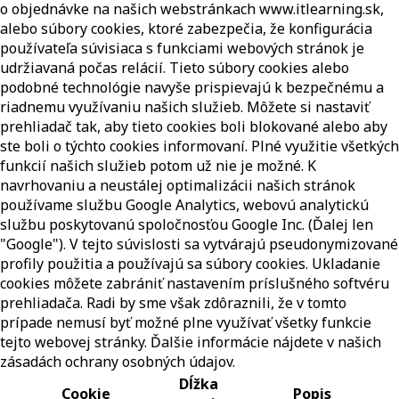
o objednávke na našich webstránkach www.itlearning.sk,
alebo súbory cookies, ktoré zabezpečia, že konfigurácia
používateľa súvisiaca s funkciami webových stránok je
udržiavaná počas relácií. Tieto súbory cookies alebo
podobné technológie navyše prispievajú k bezpečnému a
riadnemu využívaniu našich služieb. Môžete si nastaviť
prehliadač tak, aby tieto cookies boli blokované alebo aby
ste boli o týchto cookies informovaní. Plné využitie všetkých
funkcií našich služieb potom už nie je možné. K
navrhovaniu a neustálej optimalizácii našich stránok
používame službu Google Analytics, webovú analytickú
službu poskytovanú spoločnosťou Google Inc. (Ďalej len
"Google"). V tejto súvislosti sa vytvárajú pseudonymizované
profily použitia a používajú sa súbory cookies. Ukladanie
cookies môžete zabrániť nastavením príslušného softvéru
prehliadača. Radi by sme však zdôraznili, že v tomto
prípade nemusí byť možné plne využívať všetky funkcie
tejto webovej stránky. Ďalšie informácie nájdete v našich
zásadách ochrany osobných údajov.
Dĺžka
Cookie
Popis