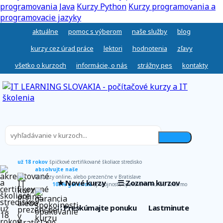
programovania Java
Kurzy Python
Kurzy programovania a
programovacie jazyky
aktuálne
pomoc s výberom
naše služby
blog
kurzy cez úrad práce
lektori
hodnotenia
zľavy
všetko o kurzoch
informácie, o nás
strážny pes
kontakty
už 18 rokov
špičkové certifikované školiace stredisko
absolvujte naše
IT kurzy online, alebo prezenčne v Bratislave
★ Nové kurzy
☰ Zoznam kurzov
100% garancia
spokojnosti, opakovanie kurzu zadarmo
∷ Preskúmajte ponuku
Lastminute