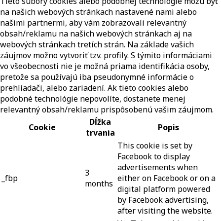
Tieto súbory cookies alebo podobnej technológie môžu byť
na našich webových stránkach nastavené nami alebo
našimi partnermi, aby vám zobrazovali relevantný
obsah/reklamu na našich webových stránkach aj na
webových stránkach tretích strán. Na základe vašich
záujmov možno vytvoriť tzv. profily. S týmito informáciami
vo všeobecnosti nie je možná priama identifikácia osoby,
pretože sa používajú iba pseudonymné informácie o
prehliadači, alebo zariadení. Ak tieto cookies alebo
podobné technológie nepovolíte, dostanete menej
relevantný obsah/reklamu prispôsobenú vašim záujmom.
Dĺžka
Cookie
Popis
trvania
This cookie is set by
Facebook to display
advertisements when
3
_fbp
either on Facebook or on a
months
digital platform powered
by Facebook advertising,
after visiting the website.