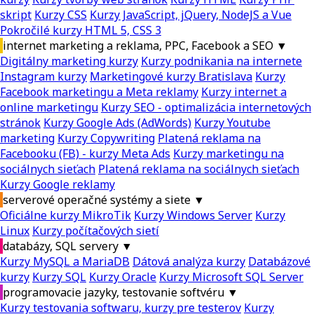
skript
Kurzy CSS
Kurzy JavaScript, jQuery, NodeJS a Vue
Pokročilé kurzy HTML 5, CSS 3
internet marketing a reklama, PPC, Facebook a SEO
▼
Digitálny marketing kurzy
Kurzy podnikania na internete
Instagram kurzy
Marketingové kurzy Bratislava
Kurzy
Facebook marketingu a Meta reklamy
Kurzy internet a
online marketingu
Kurzy SEO - optimalizácia internetových
stránok
Kurzy Google Ads (AdWords)
Kurzy Youtube
marketing
Kurzy Copywriting
Platená reklama na
Facebooku (FB) - kurzy Meta Ads
Kurzy marketingu na
sociálnych sieťach
Platená reklama na sociálnych sieťach
Kurzy Google reklamy
serverové operačné systémy a siete
▼
Oficiálne kurzy MikroTik
Kurzy Windows Server
Kurzy
Linux
Kurzy počítačových sietí
databázy, SQL servery
▼
Kurzy MySQL a MariaDB
Dátová analýza kurzy
Databázové
kurzy
Kurzy SQL
Kurzy Oracle
Kurzy Microsoft SQL Server
programovacie jazyky, testovanie softvéru
▼
Kurzy testovania softwaru, kurzy pre testerov
Kurzy