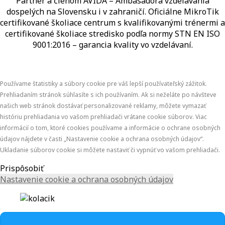
Partner a členom AVIDA – Ambasádora vzdelávania
dospelých na Slovensku i v zahraničí.​​​​​​​​​​​​​​​​ Oficiálne MikroTik
certifikované školiace centrum s kvalifikovanými trénermi ​​​​​​​​​​a
certifikované školiace stredisko podľa normy STN EN ISO
9001:2016 – garancia kvality vo vzdelávaní.
Používame štatistiky a súbory cookie pre váš lepší používateľský zážitok.
Prehliadaním stránok súhlasíte s ich používaním. Ak si neželáte po návšteve
našich web stránok dostávať personalizované reklamy, môžete vymazať
históriu prehliadania vo vašom prehliadači vrátane cookie súborov. Viac
informácií o tom, ktoré cookies používame a informácie o ochrane osobných
údajov nájdete v časti „Nastavenie cookie a ochrana osobných údajov“.
Ukladanie súborov cookie si môžete nastaviť či vypnúť vo vašom prehliadači.
Prispôsobiť
Nastavenie cookie a ochrana osobných údajov