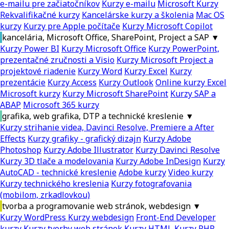
e-mailu pre začiatočníkov
Kurzy e-mailu
Microsoft Kurzy
Rekvalifikačné kurzy
Kancelárske kurzy a školenia
Mac OS
kurzy
Kurzy pre Apple počítače
Kurzy Microsoft Copilot
kancelária, Microsoft Office, SharePoint, Project a SAP
▼
Kurzy Power BI
Kurzy Microsoft Office
Kurzy PowerPoint,
prezentačné zručnosti a Visio
Kurzy Microsoft Project a
projektové riadenie
Kurzy Word
Kurzy Excel
Kurzy
prezentácie
Kurzy Access
Kurzy Outlook
Online kurzy Excel
Microsoft kurzy
Kurzy Microsoft SharePoint
Kurzy SAP a
ABAP
Microsoft 365 kurzy
grafika, web grafika, DTP a technické kreslenie
▼
Kurzy strihanie videa, Davinci Resolve, Premiere a After
Effects
Kurzy grafiky - grafický dizajn
Kurzy Adobe
Photoshop
Kurzy Adobe Illustrator
Kurzy Davinci Resolve
Kurzy 3D tlače a modelovania
Kurzy Adobe InDesign
Kurzy
AutoCAD - technické kreslenie
Adobe kurzy
Video kurzy
Kurzy technického kreslenia
Kurzy fotografovania
(mobilom, zrkadlovkou)
tvorba a programovanie web stránok, webdesign
▼
Kurzy WordPress
Kurzy webdesign
Front-End Developer
kurzy
Kurzy tvorby web stránok
Kurzy HTML
Kurzy PHP