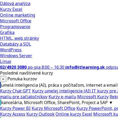
Dátová analýza
Kurzy Excel
Online marketing
Microsoft Office
Programovanie
Grafika
HTML, web stránky
Databázy a SQL
WordPress
Windows Server
Linux
02/4920 3080
po-pia 8:00 – 16:30
info@itlearning.sk
odpis
Posledné navštívené kurzy
Ponuka kurzov
×
umelá inteligencia (AI), práca s počítačom, internet a email
Kurzy Chat GPT
Kurzy umelej inteligencie (AI)
IT kurzy pre 
mailu pre začiatočníkov
Kurzy e-mailu
Microsoft Kurzy
Rekv
kancelária, Microsoft Office, SharePoint, Project a SAP
▼
Kurzy Power BI
Kurzy Microsoft Office
Kurzy PowerPoint, pr
Kurzy Access
Kurzy Outlook
Online kurzy Excel
Microsoft k