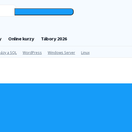
y
Online kurzy
Tábory 2026
ázy a SQL
WordPress
Windows Server
Linux