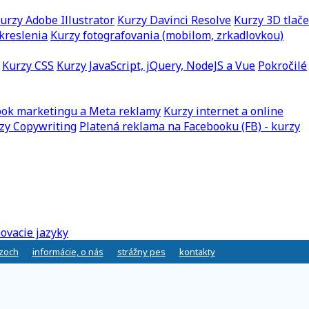
urzy Adobe Illustrator
Kurzy Davinci Resolve
Kurzy 3D tlače
kreslenia
Kurzy fotografovania (mobilom, zrkadlovkou)
Kurzy CSS
Kurzy JavaScript, jQuery, NodeJS a Vue
Pokročilé
ook marketingu a Meta reklamy
Kurzy internet a online
zy Copywriting
Platená reklama na Facebooku (FB) - kurzy
ovacie jazyky
rzoch
informácie, o nás
strážny pes
kontakty