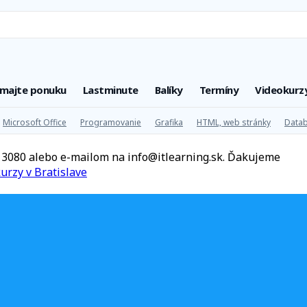
úmajte ponuku
Lastminute
Balíky
Termíny
Videokurz
Microsoft Office
Programovanie
Grafika
HTML, web stránky
Datab
20 3080 alebo e-mailom na info@itlearning.sk. Ďakujeme