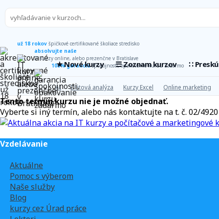
už 18 rokov
špičkové certifikované školiace stredisko
absolvujte naše
IT kurzy online, alebo prezenčne v Bratislave
★ Nové kurzy
☰ Zoznam kurzov
∷ Presk
100% garancia
spokojnosti, opakovanie kurzu zadarmo
AI
Dátová analýza
Kurzy Excel
Online marketing
Tento termín kurzu nie je možné objednať.
Vyberte si iný termín, alebo nás kontaktujte na t. č. 02/49
Vzdelávanie
Aktuálne
Pomoc s výberom
Naše služby
Blog
kurzy cez Úrad práce
Lektori