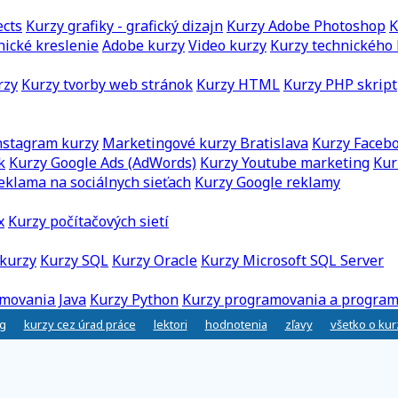
ects
Kurzy grafiky - grafický dizajn
Kurzy Adobe Photoshop
K
nické kreslenie
Adobe kurzy
Video kurzy
Kurzy technického 
rzy
Kurzy tvorby web stránok
Kurzy HTML
Kurzy PHP skript
nstagram kurzy
Marketingové kurzy Bratislava
Kurzy Faceb
k
Kurzy Google Ads (AdWords)
Kurzy Youtube marketing
Kur
eklama na sociálnych sieťach
Kurzy Google reklamy
x
Kurzy počítačových sietí
kurzy
Kurzy SQL
Kurzy Oracle
Kurzy Microsoft SQL Server
movania Java
Kurzy Python
Kurzy programovania a program
g
kurzy cez úrad práce
lektori
hodnotenia
zľavy
všetko o ku