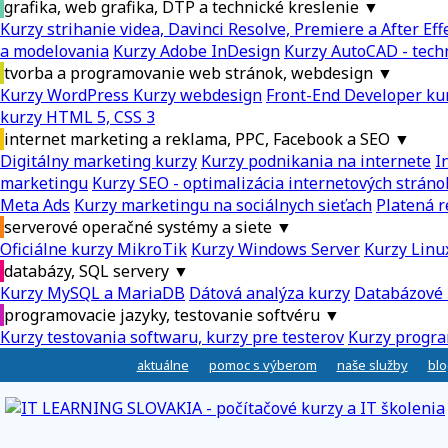
grafika, web grafika, DTP a technické kreslenie
▼
Kurzy strihanie videa, Davinci Resolve, Premiere a After Eff
a modelovania
Kurzy Adobe InDesign
Kurzy AutoCAD - tech
tvorba a programovanie web stránok, webdesign
▼
Kurzy WordPress
Kurzy webdesign
Front-End Developer ku
kurzy HTML 5, CSS 3
internet marketing a reklama, PPC, Facebook a SEO
▼
Digitálny marketing kurzy
Kurzy podnikania na internete
I
marketingu
Kurzy SEO - optimalizácia internetových stráno
Meta Ads
Kurzy marketingu na sociálnych sieťach
Platená r
serverové operačné systémy a siete
▼
Oficiálne kurzy MikroTik
Kurzy Windows Server
Kurzy Linu
databázy, SQL servery
▼
Kurzy MySQL a MariaDB
Dátová analýza kurzy
Databázové 
programovacie jazyky, testovanie softvéru
▼
Kurzy testovania softwaru, kurzy pre testerov
Kurzy progra
aktuálne
pomoc s výberom
naše služby
blo