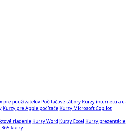
x pre používateľov
Počítačové tábory
Kurzy internetu a e-
y
Kurzy pre Apple počítače
Kurzy Microsoft Copilot
ktové riadenie
Kurzy Word
Kurzy Excel
Kurzy prezentácie
 365 kurzy