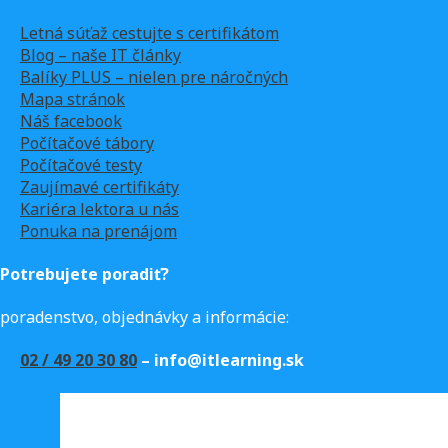
Letná súťaž cestujte s certifikátom
Blog – naše IT články
Balíky PLUS – nielen pre náročných
Mapa stránok
Náš facebook
Počítačové tábory
Počítačové testy
Zaujímavé certifikáty
Kariéra lektora u nás
Ponuka na prenájom
Potrebujete poradiť?
poradenstvo, objednávky a informácie:
02 / 49 20 30 80
– info@itlearning.sk