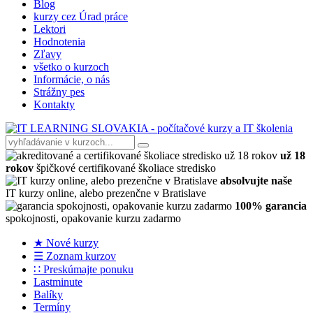
Blog
kurzy cez Úrad práce
Lektori
Hodnotenia
Zľavy
všetko o kurzoch
Informácie, o nás
Strážny pes
Kontakty
už 18
rokov
špičkové certifikované školiace stredisko
absolvujte naše
IT kurzy online, alebo prezenčne v Bratislave
100% garancia
spokojnosti, opakovanie kurzu zadarmo
★ Nové kurzy
☰ Zoznam kurzov
∷ Preskúmajte ponuku
Lastminute
Balíky
Termíny