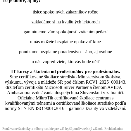
To je dobre, aj my!
tisíce spokojných zákazníkov ročne
zakladáme si na kvalitných lektoroch
garantujeme vám spokojnosť vrátením peňazí
u nás môžete bezplatne opakovať kurz
ponúkame bezplatné poradenstvo – áno, aj osobné
u nás vopred viete, kto vás bude učiť
IT kurzy a školenia od profesionálov pre profesionálov.
Sme certifikované školiace stredisko Ministerstvom školstva,
výskumu, vývoja a mládeže SR pod číslom RCVI_2025_000143,
držiteľom certifikátu Microsoft Silver Partner a členom AVIDA –
Ambasádora vzdelávania dospelých na Slovensku i v zahraničí.​​​​​​​​​​​​​​​​
Oficiálne MikroTik certifikované školiace centrum s
kvalifikovanými trénermi ​​​​​​​​​​a certifikované školiace stredisko podľa
normy STN EN ISO 9001:2016 – garancia kvality vo vzdelávaní.
Používame štatistiky a súbory cookie pre váš lepší používateľský zážitok. Prehliadaním