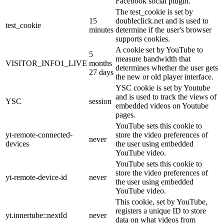
Facebook social plugin.
The test_cookie is set by
15
doubleclick.net and is used to
test_cookie
minutes
determine if the user's browser
supports cookies.
A cookie set by YouTube to
5
measure bandwidth that
VISITOR_INFO1_LIVE
months
determines whether the user gets
27 days
the new or old player interface.
YSC cookie is set by Youtube
and is used to track the views of
YSC
session
embedded videos on Youtube
pages.
YouTube sets this cookie to
yt-remote-connected-
store the video preferences of
never
devices
the user using embedded
YouTube video.
YouTube sets this cookie to
store the video preferences of
yt-remote-device-id
never
the user using embedded
YouTube video.
This cookie, set by YouTube,
registers a unique ID to store
yt.innertube::nextId
never
data on what videos from