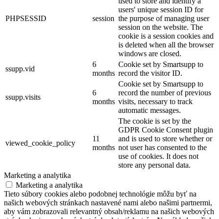
used to store and identify a
users' unique session ID for
PHPSESSID
session
the purpose of managing user
session on the website. The
cookie is a session cookies and
is deleted when all the browser
windows are closed.
6
Cookie set by Smartsupp to
ssupp.vid
months
record the visitor ID.
Cookie set by Smartsupp to
6
record the number of previous
ssupp.visits
months
visits, necessary to track
automatic messages.
The cookie is set by the
GDPR Cookie Consent plugin
11
and is used to store whether or
viewed_cookie_policy
months
not user has consented to the
use of cookies. It does not
store any personal data.
Marketing a analytika
Marketing a analytika
Tieto súbory cookies alebo podobnej technológie môžu byť na
našich webových stránkach nastavené nami alebo našimi partnermi,
aby vám zobrazovali relevantný obsah/reklamu na našich webových