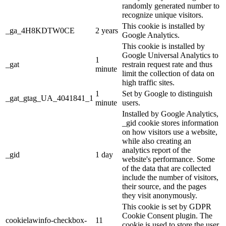
randomly generated number to
recognize unique visitors.
This cookie is installed by
_ga_4H8KDTW0CE
2 years
Google Analytics.
This cookie is installed by
Google Universal Analytics to
1
_gat
restrain request rate and thus
minute
limit the collection of data on
high traffic sites.
1
Set by Google to distinguish
_gat_gtag_UA_4041841_1
minute
users.
Installed by Google Analytics,
_gid cookie stores information
on how visitors use a website,
while also creating an
analytics report of the
_gid
1 day
website's performance. Some
of the data that are collected
include the number of visitors,
their source, and the pages
they visit anonymously.
This cookie is set by GDPR
Cookie Consent plugin. The
cookielawinfo-checkbox-
11
cookie is used to store the user