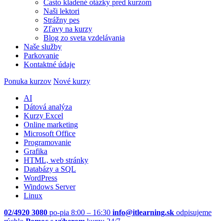
Často kladené otázky pred kurzom
Naši lektori
Strážny pes
Zľavy na kurzy
Blog zo sveta vzdelávania
Naše služby
Parkovanie
Kontaktné údaje
Ponuka kurzov
Nové kurzy
AI
Dátová analýza
Kurzy Excel
Online marketing
Microsoft Office
Programovanie
Grafika
HTML, web stránky
Databázy a SQL
WordPress
Windows Server
Linux
02/4920 3080
po-pia 8:00 – 16:30
info@itlearning.sk
odpisujeme