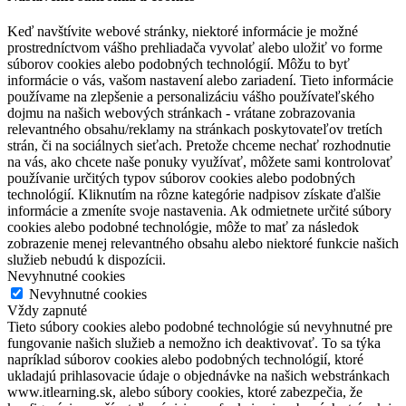
Keď navštívite webové stránky, niektoré informácie je možné
prostredníctvom vášho prehliadača vyvolať alebo uložiť vo forme
súborov cookies alebo podobných technológií. Môžu to byť
informácie o vás, vašom nastavení alebo zariadení. Tieto informácie
používame na zlepšenie a personalizáciu vášho používateľského
dojmu na našich webových stránkach - vrátane zobrazovania
relevantného obsahu/reklamy na stránkach poskytovateľov tretích
strán, či na sociálnych sieťach. Pretože chceme nechať rozhodnutie
na vás, ako chcete naše ponuky využívať, môžete sami kontrolovať
používanie určitých typov súborov cookies alebo podobných
technológií. Kliknutím na rôzne kategórie nadpisov získate ďalšie
informácie a zmeníte svoje nastavenia. Ak odmietnete určité súbory
cookies alebo podobné technológie, môže to mať za následok
zobrazenie menej relevantného obsahu alebo niektoré funkcie našich
služieb nebudú k dispozícii.
Nevyhnutné cookies
Nevyhnutné cookies
Vždy zapnuté
Tieto súbory cookies alebo podobné technológie sú nevyhnutné pre
fungovanie našich služieb a nemožno ich deaktivovať. To sa týka
napríklad súborov cookies alebo podobných technológií, ktoré
ukladajú prihlasovacie údaje o objednávke na našich webstránkach
www.itlearning.sk, alebo súbory cookies, ktoré zabezpečia, že