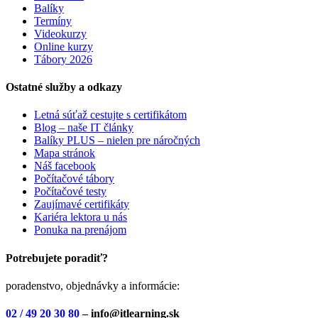
Balíky
Termíny
Videokurzy
Online kurzy
Tábory 2026
Ostatné služby a odkazy
Letná súťaž cestujte s certifikátom
Blog – naše IT články
Balíky PLUS – nielen pre náročných
Mapa stránok
Náš facebook
Počítačové tábory
Počítačové testy
Zaujímavé certifikáty
Kariéra lektora u nás
Ponuka na prenájom
Potrebujete poradiť?
poradenstvo, objednávky a informácie:
02 / 49 20 30 80
– info@itlearning.sk