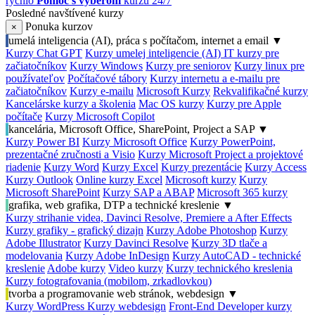
rýchlo
Pomoc s výberom
kurzu 24/7
Posledné navštívené kurzy
Ponuka kurzov
×
umelá inteligencia (AI), práca s počítačom, internet a email
▼
Kurzy Chat GPT
Kurzy umelej inteligencie (AI)
IT kurzy pre
začiatočníkov
Kurzy Windows
Kurzy pre seniorov
Kurzy linux pre
používateľov
Počítačové tábory
Kurzy internetu a e-mailu pre
začiatočníkov
Kurzy e-mailu
Microsoft Kurzy
Rekvalifikačné kurzy
Kancelárske kurzy a školenia
Mac OS kurzy
Kurzy pre Apple
počítače
Kurzy Microsoft Copilot
kancelária, Microsoft Office, SharePoint, Project a SAP
▼
Kurzy Power BI
Kurzy Microsoft Office
Kurzy PowerPoint,
prezentačné zručnosti a Visio
Kurzy Microsoft Project a projektové
riadenie
Kurzy Word
Kurzy Excel
Kurzy prezentácie
Kurzy Access
Kurzy Outlook
Online kurzy Excel
Microsoft kurzy
Kurzy
Microsoft SharePoint
Kurzy SAP a ABAP
Microsoft 365 kurzy
grafika, web grafika, DTP a technické kreslenie
▼
Kurzy strihanie videa, Davinci Resolve, Premiere a After Effects
Kurzy grafiky - grafický dizajn
Kurzy Adobe Photoshop
Kurzy
Adobe Illustrator
Kurzy Davinci Resolve
Kurzy 3D tlače a
modelovania
Kurzy Adobe InDesign
Kurzy AutoCAD - technické
kreslenie
Adobe kurzy
Video kurzy
Kurzy technického kreslenia
Kurzy fotografovania (mobilom, zrkadlovkou)
tvorba a programovanie web stránok, webdesign
▼
Kurzy WordPress
Kurzy webdesign
Front-End Developer kurzy