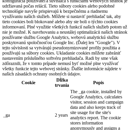
konfigurácia používateľa súvisiaca s funkciami webových stránok je
udržiavaná počas relácií. Tieto súbory cookies alebo podobné
technológie navyše prispievajú k bezpečnému a riadnemu
využívaniu našich služieb. Môžete si nastaviť prehliadač tak, aby
tieto cookies boli blokované alebo aby ste boli o týchto cookies
informovaní. Plné využitie všetkých funkcií našich služieb potom už
nie je možné. K navrhovaniu a neustálej optimalizácii našich stránok
používame službu Google Analytics, webovú analytickú službu
poskytovanú spoločnosťou Google Inc. (Ďalej len "Google"). V
tejto súvislosti sa vytvárajú pseudonymizované profily použitia a
používajú sa súbory cookies. Ukladanie cookies môžete zabrániť
nastavením príslušného softvéru prehliadača. Radi by sme však
zdôraznili, že v tomto prípade nemusí byť možné plne využívať
všetky funkcie tejto webovej stránky. Ďalšie informácie nájdete v
našich zásadách ochrany osobných údajov.
Dĺžka
Cookie
Popis
trvania
The _ga cookie, installed by
Google Analytics, calculates
visitor, session and campaign
data and also keeps track of
site usage for the site's
_ga
2 years
analytics report. The cookie
stores information
anonymously and assigns a