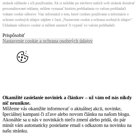
stránok súhlasíte s ich používaním. Ak si neželáte po návšteve našich web stránok dostávať
personalizované reklamy, môžete vymazať históriu prehliadania vo vašom prehliadači
vrátane cookie súborov. Viac informácií o tom, ktoré cookies používame a informácie o
ochrane osobných údajov nájdete v časti „Nastavenie cookie a ochrana osobných údajov“.
Ukladanie súborov cookie si môžete nastaviť či vypnúť vo vašom prehliadači.
Prispôsobiť
Nastavenie cookie a ochrana osobných údajov
Okamžité zasielanie noviniek a článkov – u
ž vám od nás nikdy
nič neunikne.
Môžeme vás okamžite informovať o aktuálnej akcii, novinke,
špeciálnej kampani či zľave alebo novom článku na našom blogu.
Akonáhle sa u nás v novinkách niečo zmení alebo pridá, do pár
minút vám automaticky posielame email s odkazom na novinku na
našu stránku.