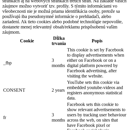
stránkach aj na webových stránkach tretích strán. Na základe vašich
záujmov možno vytvoriť tzv. profily. S týmito informáciami vo
všeobecnosti nie je možná priama identifikácia osoby, pretože sa
používajú iba pseudonymné informácie o prehliadači, alebo
zariadení. Ak tieto cookies alebo podobné technológie nepovolíte,
dostanete menej relevantný obsah/reklamu prispôsobenú vašim
záujmom.
Dĺžka
Cookie
Popis
trvania
This cookie is set by Facebook
to display advertisements when
3
either on Facebook or on a
_fbp
months
digital platform powered by
Facebook advertising, after
visiting the website.
YouTube sets this cookie via
embedded youtube-videos and
CONSENT
2 years
registers anonymous statistical
data.
Facebook sets this cookie to
show relevant advertisements to
3
users by tracking user behaviour
fr
months
across the web, on sites that
have Facebook pixel or