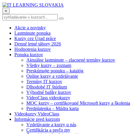
×
Akcie a novinky
Lastminute ponuka
Kurzy cez Úrad práce
Denné letné tábory 2026
Hodnotenia kurzov
Ponuka kurzov
Aktuálne lastminute – zlacnené termíny kurzov
Všetky kurzy – zoznam
Preskúmajte ponuku – katalóg
Online kurzy a vzdelávanie
Termíny IT kurzov
Dlhodobé IT štúdium
Výhodné balíky kurzov
VideoClass videokurzy
MOC kurzy – certifikované Microsoft kurzy a školenia
Predplatenka – Múdra karta
Videokurzy VideoClass
Informácie pred kurzom
Vzdelávanie a kurzy u nás
Certifikácia a prečo my