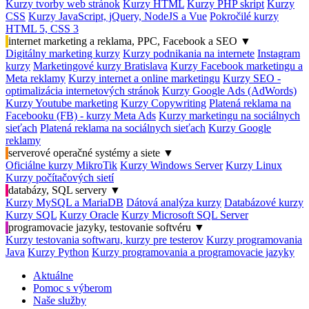
Kurzy tvorby web stránok
Kurzy HTML
Kurzy PHP skript
Kurzy
CSS
Kurzy JavaScript, jQuery, NodeJS a Vue
Pokročilé kurzy
HTML 5, CSS 3
internet marketing a reklama, PPC, Facebook a SEO
▼
Digitálny marketing kurzy
Kurzy podnikania na internete
Instagram
kurzy
Marketingové kurzy Bratislava
Kurzy Facebook marketingu a
Meta reklamy
Kurzy internet a online marketingu
Kurzy SEO -
optimalizácia internetových stránok
Kurzy Google Ads (AdWords)
Kurzy Youtube marketing
Kurzy Copywriting
Platená reklama na
Facebooku (FB) - kurzy Meta Ads
Kurzy marketingu na sociálnych
sieťach
Platená reklama na sociálnych sieťach
Kurzy Google
reklamy
serverové operačné systémy a siete
▼
Oficiálne kurzy MikroTik
Kurzy Windows Server
Kurzy Linux
Kurzy počítačových sietí
databázy, SQL servery
▼
Kurzy MySQL a MariaDB
Dátová analýza kurzy
Databázové kurzy
Kurzy SQL
Kurzy Oracle
Kurzy Microsoft SQL Server
programovacie jazyky, testovanie softvéru
▼
Kurzy testovania softwaru, kurzy pre testerov
Kurzy programovania
Java
Kurzy Python
Kurzy programovania a programovacie jazyky
Aktuálne
Pomoc s výberom
Naše služby