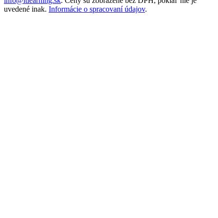
info@itlearning.sk
. Ceny sú zobrazené bez DPH, pokiaľ nie je
uvedené inak.
Informácie o spracovaní údajov
.