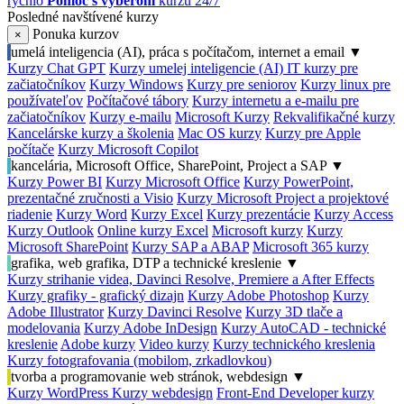
rýchlo
Pomoc s výberom
kurzu 24/7
Posledné navštívené kurzy
Ponuka kurzov
×
umelá inteligencia (AI), práca s počítačom, internet a email
▼
Kurzy Chat GPT
Kurzy umelej inteligencie (AI)
IT kurzy pre
začiatočníkov
Kurzy Windows
Kurzy pre seniorov
Kurzy linux pre
používateľov
Počítačové tábory
Kurzy internetu a e-mailu pre
začiatočníkov
Kurzy e-mailu
Microsoft Kurzy
Rekvalifikačné kurzy
Kancelárske kurzy a školenia
Mac OS kurzy
Kurzy pre Apple
počítače
Kurzy Microsoft Copilot
kancelária, Microsoft Office, SharePoint, Project a SAP
▼
Kurzy Power BI
Kurzy Microsoft Office
Kurzy PowerPoint,
prezentačné zručnosti a Visio
Kurzy Microsoft Project a projektové
riadenie
Kurzy Word
Kurzy Excel
Kurzy prezentácie
Kurzy Access
Kurzy Outlook
Online kurzy Excel
Microsoft kurzy
Kurzy
Microsoft SharePoint
Kurzy SAP a ABAP
Microsoft 365 kurzy
grafika, web grafika, DTP a technické kreslenie
▼
Kurzy strihanie videa, Davinci Resolve, Premiere a After Effects
Kurzy grafiky - grafický dizajn
Kurzy Adobe Photoshop
Kurzy
Adobe Illustrator
Kurzy Davinci Resolve
Kurzy 3D tlače a
modelovania
Kurzy Adobe InDesign
Kurzy AutoCAD - technické
kreslenie
Adobe kurzy
Video kurzy
Kurzy technického kreslenia
Kurzy fotografovania (mobilom, zrkadlovkou)
tvorba a programovanie web stránok, webdesign
▼
Kurzy WordPress
Kurzy webdesign
Front-End Developer kurzy