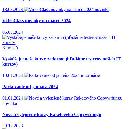
18.03.2024
novinka
VideoClass novinky na marec 2024
05.03.2024
Kampaň
Vyskúšajte naše kurzy zadarmo (hľadáme testerov našich IT
kurzov)
10.01.2024
informácia
Parkovanie od januára 2024
01.01.2024
novinka
Nové a vylepšené kurzy Raketového Copywritingu
29.12.2023