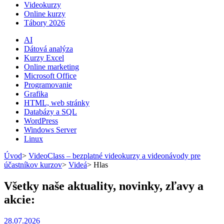
Videokurzy
Online kurzy
Tábory 2026
AI
Dátová analýza
Kurzy Excel
Online marketing
Microsoft Office
Programovanie
Grafika
HTML, web stránky
Databázy a SQL
WordPress
Windows Server
Linux
Úvod
>
VideoClass – bezplatné videokurzy a videonávody pre
účastníkov kurzov
>
Videá
>
Hlas
Všetky naše aktuality, novinky, zľavy a
akcie:
28.07.2026