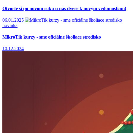
Otvorte si po novom roku u nás dvere k novým vedomostiam!
06.01.2025
novinka
MikroTik kurzy - sme oficiálne školiace stredisko
10.12.2024