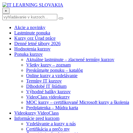
×
Akcie a novinky
Lastminute ponuka
Kurzy cez Úrad práce
Denné letné tábory 2026
Hodnotenia kurzov
Ponuka kurzov
Aktuálne lastminute – zlacnené termíny kurzov
Všetky kurzy – zoznam
Preskúmajte ponuku – katalóg
Online kurzy a vzdelávanie
Termíny IT kurzov
Dlhodobé IT štúdium
Výhodné balíky kurzov
VideoClass videokurzy
MOC kurzy – certifikované Microsoft kurzy a školenia
Predplatenka – Múdra karta
Videokurzy VideoClass
Informácie pred kurzom
Vzdelávanie a kurzy u nás
Certifikácia a prečo my