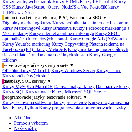
Kurzy tvorby web stránok
Kurzy HTML
Kurzy PHP skript
Kurzy
CSS
Kurzy JavaScript, jQuery, NodeJS a Vue
Pokročilé kurzy
HTML 5, CSS 3
internet marketing a reklama, PPC, Facebook a SEO
▼
Digitálny marketing kurzy
Kurzy podnikania na internete
Instagram
kurzy
Marketingové kurzy Bratislava
Kurzy Facebook marketingu a
Meta reklamy
Kurzy internet a online marketingu
Kurzy SEO -
optimalizácia internetových stránok
Kurzy Google Ads (AdWords)
Kurzy Youtube marketing
Kurzy Copywriting
Platená reklama na
Facebooku (FB) - kurzy Meta Ads
Kurzy marketingu na sociálnych
sieťach
Platená reklama na sociálnych sieťach
Kurzy Google
reklamy
serverové operačné systémy a siete
▼
Oficiálne kurzy MikroTik
Kurzy Windows Server
Kurzy Linux
Kurzy počítačových sietí
databázy, SQL servery
▼
Kurzy MySQL a MariaDB
Dátová analýza kurzy
Databázové kurzy
Kurzy SQL
Kurzy Oracle
Kurzy Microsoft SQL Server
programovacie jazyky, testovanie softvéru
▼
Kurzy testovania softwaru, kurzy pre testerov
Kurzy programovania
Java
Kurzy Python
Kurzy programovania a programovacie jazyky
Aktuálne
Pomoc s výberom
Naše služby