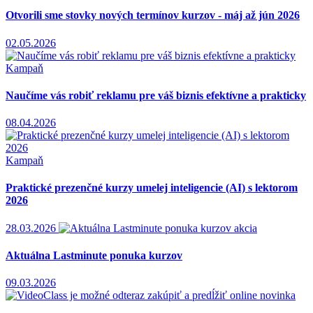
Otvorili sme stovky nových termínov kurzov - máj až jún 2026
02.05.2026
Kampaň
Naučíme vás robiť reklamu pre váš biznis efektívne a prakticky
08.04.2026
Kampaň
Praktické prezenčné kurzy umelej inteligencie (AI) s lektorom
2026
28.03.2026
akcia
Aktuálna Lastminute ponuka kurzov
09.03.2026
novinka