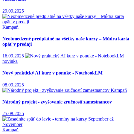
29.09.2025
Kampaň
Neobmedzené predplatné na všetky naše kurzy – Múdra karta
opäť v predaji
16.09.2025
novinka
Nový praktický AI kurz v ponuke - NotebookLM
08.09.2025
Kampaň
Národný projekt - zvyšovanie zručností zamestnancov
25.08.2025
Kampaň