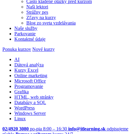
Často kladené otázky pred kurzom
Naši lektori
Strážny pes
Zľavy na kurzy
Blog zo sveta vzdelávania
Naše služby
Parkovanie
Kontaktné údaje
Ponuka kurzov
Nové kurzy
AI
Dátová analýza
Kurzy Excel
Online marketing
Microsoft Office
Programovanie
Grafika
HTML, web stránky
Databázy a SQL
WordPress
Windows Server
Linux
02/4920 3080
po-pia 8:00 – 16:30
info@itlearning.sk
odpisujeme