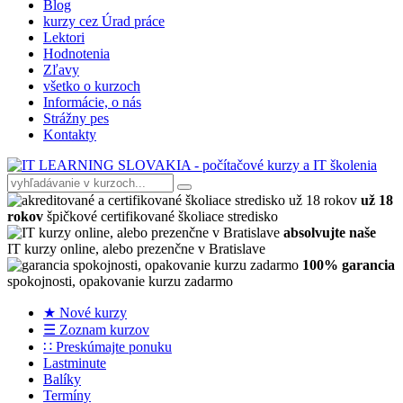
Blog
kurzy cez Úrad práce
Lektori
Hodnotenia
Zľavy
všetko o kurzoch
Informácie, o nás
Strážny pes
Kontakty
už 18
rokov
špičkové certifikované školiace stredisko
absolvujte naše
IT kurzy online, alebo prezenčne v Bratislave
100% garancia
spokojnosti, opakovanie kurzu zadarmo
★ Nové kurzy
☰ Zoznam kurzov
∷ Preskúmajte ponuku
Lastminute
Balíky
Termíny