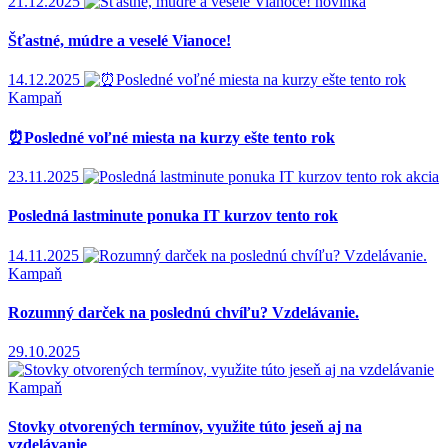
21.12.2025
novinka
Šťastné, múdre a veselé Vianoce!
14.12.2025
Kampaň
⏰Posledné voľné miesta na kurzy ešte tento rok
23.11.2025
akcia
Posledná lastminute ponuka IT kurzov tento rok
14.11.2025
Kampaň
Rozumný darček na poslednú chvíľu? Vzdelávanie.
29.10.2025
Kampaň
Stovky otvorených termínov, využite túto jeseň aj na
vzdelávanie