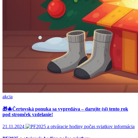
akcia
🎁🎄Čertovská ponuka sa vypredáva – darujte (si) tento rok
pod stromček vzdelanie!
21.11.2024
informácia