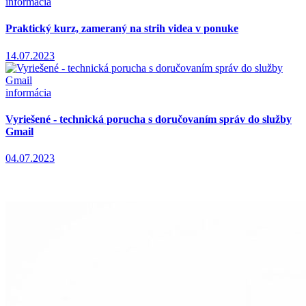
informácia
Praktický kurz, zameraný na strih videa v ponuke
14.07.2023
informácia
Vyriešené - technická porucha s doručovaním správ do služby
Gmail
04.07.2023