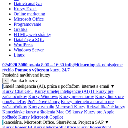
Dátová analýza
Kurzy Excel
Online marketing
Microsoft Office
Programovanie
Grafika
HTML, web stránky
Databázy a SQL
WordPress
Windows Server
Linux
02/4920 3080
po-pia 8:00 – 16:30
info@itlearning.sk
odpisujeme
rýchlo
Pomoc s výberom
kurzu 24/7
Posledné navštívené kurzy
Ponuka kurzov
×
umelá inteligencia (AI), práca s počítačom, internet a email
▼
Kurzy Chat GPT
Kurzy umelej inteligencie (AI)
IT kurzy pre
začiatočníkov
Kurzy Windows
Kurzy pre seniorov
Kurzy linux pre
používateľov
Počítačové tábory
Kurzy internetu a e-mailu pre
začiatočníkov
Kurzy e-mailu
Microsoft Kurzy
Rekvalifikačné kurzy
Kancelárske kurzy a školenia
Mac OS kurzy
Kurzy pre Apple
počítače
Kurzy Microsoft Copilot
kancelária, Microsoft Office, SharePoint, Project a SAP
▼
Kurzy Power BI
Kurzy Microsoft Office
Kurzy PowerPoint,