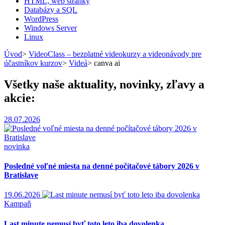
HTML, web stránky
Databázy a SQL
WordPress
Windows Server
Linux
Úvod
>
VideoClass – bezplatné videokurzy a videonávody pre
účastníkov kurzov
>
Videá
>
canva ai
Všetky naše aktuality, novinky, zľavy a
akcie:
28.07.2026
novinka
Posledné voľné miesta na denné počítačové tábory 2026 v
Bratislave
19.06.2026
Kampaň
Last minute nemusí byť toto leto iba dovolenka