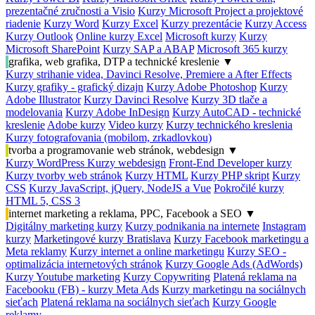
prezentačné zručnosti a Visio
Kurzy Microsoft Project a projektové
riadenie
Kurzy Word
Kurzy Excel
Kurzy prezentácie
Kurzy Access
Kurzy Outlook
Online kurzy Excel
Microsoft kurzy
Kurzy
Microsoft SharePoint
Kurzy SAP a ABAP
Microsoft 365 kurzy
grafika, web grafika, DTP a technické kreslenie
▼
Kurzy strihanie videa, Davinci Resolve, Premiere a After Effects
Kurzy grafiky - grafický dizajn
Kurzy Adobe Photoshop
Kurzy
Adobe Illustrator
Kurzy Davinci Resolve
Kurzy 3D tlače a
modelovania
Kurzy Adobe InDesign
Kurzy AutoCAD - technické
kreslenie
Adobe kurzy
Video kurzy
Kurzy technického kreslenia
Kurzy fotografovania (mobilom, zrkadlovkou)
tvorba a programovanie web stránok, webdesign
▼
Kurzy WordPress
Kurzy webdesign
Front-End Developer kurzy
Kurzy tvorby web stránok
Kurzy HTML
Kurzy PHP skript
Kurzy
CSS
Kurzy JavaScript, jQuery, NodeJS a Vue
Pokročilé kurzy
HTML 5, CSS 3
internet marketing a reklama, PPC, Facebook a SEO
▼
Digitálny marketing kurzy
Kurzy podnikania na internete
Instagram
kurzy
Marketingové kurzy Bratislava
Kurzy Facebook marketingu a
Meta reklamy
Kurzy internet a online marketingu
Kurzy SEO -
optimalizácia internetových stránok
Kurzy Google Ads (AdWords)
Kurzy Youtube marketing
Kurzy Copywriting
Platená reklama na
Facebooku (FB) - kurzy Meta Ads
Kurzy marketingu na sociálnych
sieťach
Platená reklama na sociálnych sieťach
Kurzy Google
reklamy