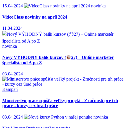
15.04.2024
novinka
VideoClass novinky na apríl 2024
11.04.2024
novinka
Nový VÝHODNÝ balík kurzov (
27) – Online marketér
špecialista od A po Z
03.04.2024
Kampaň
Ministerstvo práce spúšťa veľký projekt - Zručnosti pre trh
práce - kurzy cez úrad práce
03.04.2024
novinka