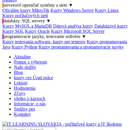
serverové operačné systémy a siete
▼
Oficiálne kurzy MikroTik
Kurzy Windows Server
Kurzy Linux
Kurzy počítačových sietí
databázy, SQL servery
▼
Kurzy MySQL a MariaDB
Dátová analýza kurzy
Databázové kurzy
Kurzy SQL
Kurzy Oracle
Kurzy Microsoft SQL Server
programovacie jazyky, testovanie softvéru
▼
Kurzy testovania softwaru, kurzy pre testerov
Kurzy programovania
Java
Kurzy Python
Kurzy programovania a programovacie jazyky
Aktuálne
Pomoc s výberom
Naše služby
Blog
kurzy cez Úrad práce
Lektori
Hodnotenia
Zľavy
všetko o kurzoch
Informácie, o nás
Strážny pes
Kontakty