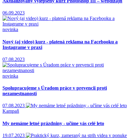
Aktualizovaný vylepšený kurz Photoshop III – webdizajn
06.09.2023
novinka
Nový (aj video) kurz - platená reklama na Facebooku a
Instagrame v praxi
07.08.2023
novinka
Spolupracujeme s Úradom práce v prevencii proti
nezamestnanosti
07.08.2023
Kampaň
My nemáme letné prázdniny - učíme vás celé leto
19.07.2023