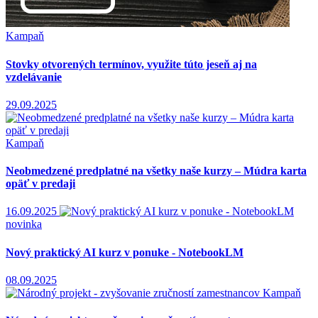
Kampaň
Stovky otvorených termínov, využite túto jeseň aj na
vzdelávanie
29.09.2025
Kampaň
Neobmedzené predplatné na všetky naše kurzy – Múdra karta
opäť v predaji
16.09.2025
novinka
Nový praktický AI kurz v ponuke - NotebookLM
08.09.2025
Kampaň