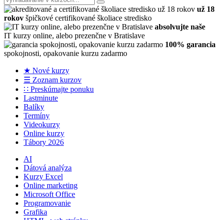
už 18
rokov
špičkové certifikované školiace stredisko
absolvujte naše
IT kurzy online, alebo prezenčne v Bratislave
100% garancia
spokojnosti, opakovanie kurzu zadarmo
★ Nové kurzy
☰ Zoznam kurzov
∷ Preskúmajte ponuku
Lastminute
Balíky
Termíny
Videokurzy
Online kurzy
Tábory 2026
AI
Dátová analýza
Kurzy Excel
Online marketing
Microsoft Office
Programovanie
Grafika