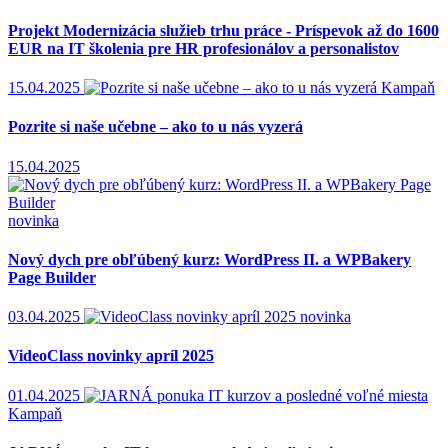
Projekt Modernizácia služieb trhu práce - Príspevok až do 1600
EUR na IT školenia pre HR profesionálov a personalistov
15.04.2025
Kampaň
Pozrite si naše učebne – ako to u nás vyzerá
15.04.2025
novinka
Nový dych pre obľúbený kurz: WordPress II. a WPBakery
Page Builder
03.04.2025
novinka
VideoClass novinky apríl 2025
01.04.2025
Kampaň