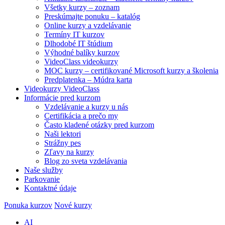
Všetky kurzy – zoznam
Preskúmajte ponuku – katalóg
Online kurzy a vzdelávanie
Termíny IT kurzov
Dlhodobé IT štúdium
Výhodné balíky kurzov
VideoClass videokurzy
MOC kurzy – certifikované Microsoft kurzy a školenia
Predplatenka – Múdra karta
Videokurzy VideoClass
Informácie pred kurzom
Vzdelávanie a kurzy u nás
Certifikácia a prečo my
Často kladené otázky pred kurzom
Naši lektori
Strážny pes
Zľavy na kurzy
Blog zo sveta vzdelávania
Naše služby
Parkovanie
Kontaktné údaje
Ponuka kurzov
Nové kurzy
AI