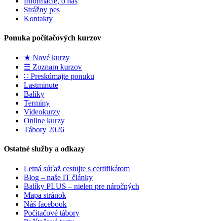
Informácie, o nás
Strážny pes
Kontakty
Ponuka počítačových kurzov
★ Nové kurzy
☰ Zoznam kurzov
∷ Preskúmajte ponuku
Lastminute
Balíky
Termíny
Videokurzy
Online kurzy
Tábory 2026
Ostatné služby a odkazy
Letná súťaž cestujte s certifikátom
Blog – naše IT články
Balíky PLUS – nielen pre náročných
Mapa stránok
Náš facebook
Počítačové tábory