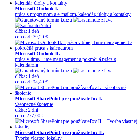
Microsoft Outlook I.
práca s programom a e-mailom, kalendár, úlohy a kontakty
dĺžka:
1 deň
cena
od
:
79,20 €
Microsoft Outlook II.
práca v tíme, Time management a pokročilá práca s
kalendárom
dĺžka:
1 deň
cena
od
:
94,40 €
Microsoft SharePoint pre používateľov I.
všeobecné školenie
dĺžka:
2 dni
cena
:
277,00 €
Microsoft SharePoint pre používateľov II.
Tvorba vlastnej lokality