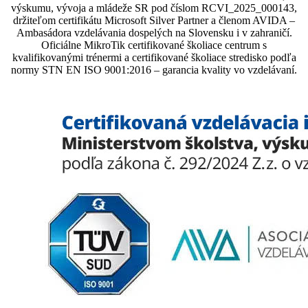
výskumu, vývoja a mládeže SR pod číslom RCVI_2025_000143,
držiteľom certifikátu Microsoft Silver Partner a členom AVIDA –
Ambasádora vzdelávania dospelých na Slovensku i v zahraničí.​​​​​​​​​​​​​​​​
Oficiálne MikroTik certifikované školiace centrum s
kvalifikovanými trénermi ​​​​​​​​​​a certifikované školiace stredisko podľa
normy STN EN ISO 9001:2016 – garancia kvality vo vzdelávaní.