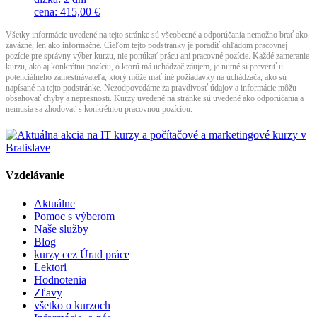
cena
:
415,00 €
Všetky informácie uvedené na tejto stránke sú všeobecné a odporúčania nemožno brať ako
záväzné, len ako informačné. Cieľom tejto podstránky je poradiť ohľadom pracovnej
pozície pre správny výber kurzu, nie ponúkať prácu ani pracovné pozície. Každé zameranie
kurzu, ako aj konkrétnu pozíciu, o ktorú má uchádzač záujem, je nutné si preveriť u
potenciálneho zamestnávateľa, ktorý môže mať iné požiadavky na uchádzača, ako sú
napísané na tejto podstránke. Nezodpovedáme za pravdivosť údajov a informácie môžu
obsahovať chyby a nepresnosti. Kurzy uvedené na stránke sú uvedené ako odporúčania a
nemusia sa zhodovať s konkrétnou pracovnou pozíciou.
Vzdelávanie
Aktuálne
Pomoc s výberom
Naše služby
Blog
kurzy cez Úrad práce
Lektori
Hodnotenia
Zľavy
všetko o kurzoch