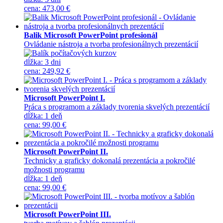
cena
:
473,00 €
Balik Microsoft PowerPoint profesionál
Ovládanie nástroja a tvorba profesionálnych prezentácií
dĺžka:
3 dni
cena
:
249,92 €
Microsoft PowerPoint I.
Práca s programom a základy tvorenia skvelých prezentácií
dĺžka:
1 deň
cena
:
99,00 €
Microsoft PowerPoint II.
Technicky a graficky dokonalá prezentácia a pokročilé
možnosti programu
dĺžka:
1 deň
cena
:
99,00 €
Microsoft PowerPoint III.