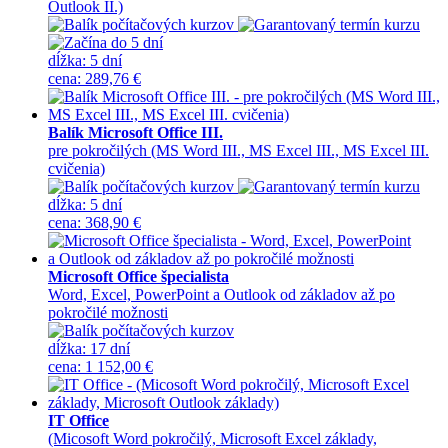
Outlook II.)
dĺžka:
5 dní
cena
:
289,76 €
Balík Microsoft Office III.
pre pokročilých (MS Word III., MS Excel III., MS Excel III.
cvičenia)
dĺžka:
5 dní
cena
:
368,90 €
Microsoft Office špecialista
Word, Excel, PowerPoint a Outlook od základov až po
pokročilé možnosti
dĺžka:
17 dní
cena
:
1 152,00 €
IT Office
(Micosoft Word pokročilý, Microsoft Excel základy,