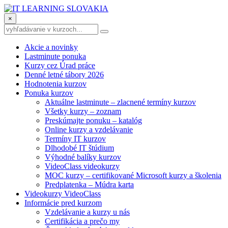
×
Akcie a novinky
Lastminute ponuka
Kurzy cez Úrad práce
Denné letné tábory 2026
Hodnotenia kurzov
Ponuka kurzov
Aktuálne lastminute – zlacnené termíny kurzov
Všetky kurzy – zoznam
Preskúmajte ponuku – katalóg
Online kurzy a vzdelávanie
Termíny IT kurzov
Dlhodobé IT štúdium
Výhodné balíky kurzov
VideoClass videokurzy
MOC kurzy – certifikované Microsoft kurzy a školenia
Predplatenka – Múdra karta
Videokurzy VideoClass
Informácie pred kurzom
Vzdelávanie a kurzy u nás
Certifikácia a prečo my