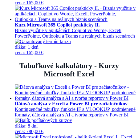
cena
:
165,00 €
Kurz Microsoft 365 Copilot prakticky II.
Biznis využitie v aplikáciách Copilot vo Worde, Exceli,
PowerPointe, Outlooku a Teams na reálnych biznis scenároch
dĺžka:
1 deň
cena
:
165,00 €
Tabuľkové kalkulátory - Kurzy
Microsoft Excel
Dátová analýza v Exceli a Power BI pre začiatočníkov
Kontingenčné tabuľky, funkcie IF a VLOOKUP, podmienené
formáty, dátová analýza s AI a tvorba reportov v Power BI
dĺžka:
8 dní
cena
:
780,00 €