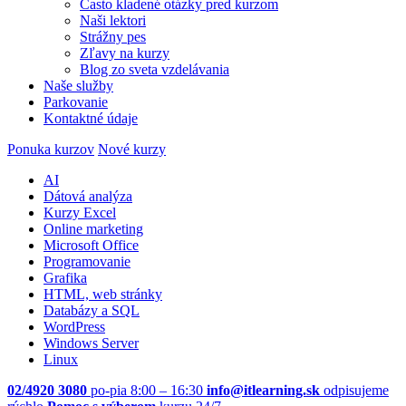
Často kladené otázky pred kurzom
Naši lektori
Strážny pes
Zľavy na kurzy
Blog zo sveta vzdelávania
Naše služby
Parkovanie
Kontaktné údaje
Ponuka kurzov
Nové kurzy
AI
Dátová analýza
Kurzy Excel
Online marketing
Microsoft Office
Programovanie
Grafika
HTML, web stránky
Databázy a SQL
WordPress
Windows Server
Linux
02/4920 3080
po-pia 8:00 – 16:30
info@itlearning.sk
odpisujeme