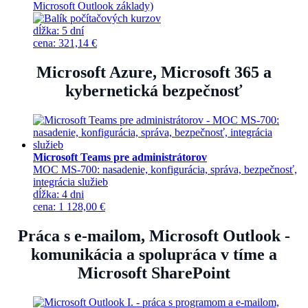
Microsoft Outlook základy)
dĺžka:
5 dní
cena
:
321,14 €
Microsoft Azure, Microsoft 365 a
kybernetická bezpečnosť
Microsoft Teams pre administrátorov
MOC MS-700: nasadenie, konfigurácia, správa, bezpečnosť,
integrácia služieb
dĺžka:
4 dni
cena
:
1 128,00 €
Práca s e-mailom, Microsoft Outlook -
komunikácia a spolupráca v tíme a
Microsoft SharePoint