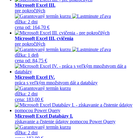
Microsoft Excel III.
pre pokročilých
dĺžka:
2 dni
cena
od
:
164,70 €
Microsoft Excel III. cvičenia
pre pokročilých
dĺžka:
1 deň
cena
od
:
84,75 €
Microsoft Excel IV.
práca s veľkým množstvom dát a databázy
dĺžka:
2 dni
cena
:
183,00 €
Microsoft Excel Databázy I.
získavanie a čistenie údajov pomocou Power Query
dĺžka:
2 dni