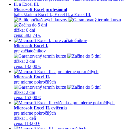
Microsoft Excel profesionál
balík školení Excel I., Excel II. a Excel III.
dĺžka:
6 dní
cena
:
383,74 €
Microsoft Excel I.
pre začiatočníkov
dĺžka:
2 dni
cena
:
132,00 €
Microsoft Excel II.
pre mierne pokročilých
dĺžka:
2 dni
cena
:
153,00 €
Microsoft Excel II. cvičenia
pre mierne pokročilých
dĺžka:
1 deň
cena
:
113,00 €