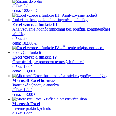
dĺžka:
2 dni
cena
:
182,00 €
Excel vzorce a funkcie III
Analyzovanie hodnôt funkciami bez použitia kontingenčnej
tabuľky
dĺžka:
2 dni
cena
:
182,00 €
Excel vzorce a funkcie IV
Čistenie údajov pomocou textových funkcií
dĺžka:
1 deň
cena
:
113,00 €
Microsoft Excel business
štatistické výpočty a analýzy
dĺžka:
1 deň
cena
:
113,00 €
Microsoft Excel
riešenie praktických úloh
dĺžka:
1 deň