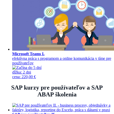
Microsoft Teams I.
efektívna práca s programom a online komunikácia v tíme pre
používateľov
dĺžka:
2 dni
cena
:
220,00 €
SAP kurzy pre používateľov a SAP
ABAP školenia