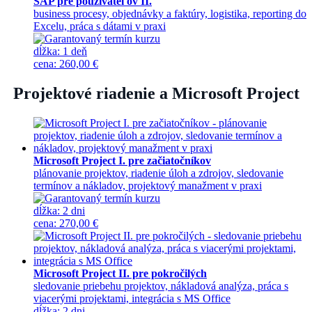
SAP pre používateľov II.
business procesy, objednávky a faktúry, logistika, reporting do
Excelu, práca s dátami v praxi
dĺžka:
1 deň
cena
:
260,00 €
Projektové riadenie a Microsoft Project
Microsoft Project I. pre začiatočníkov
plánovanie projektov, riadenie úloh a zdrojov, sledovanie
termínov a nákladov, projektový manažment v praxi
dĺžka:
2 dni
cena
:
270,00 €
Microsoft Project II. pre pokročilých
sledovanie priebehu projektov, nákladová analýza, práca s
viacerými projektami, integrácia s MS Office
dĺžka:
2 dni