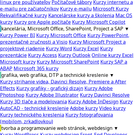
linux pre používateľov
Počítačové tábory
Kurzy internetu a
e-mailu pre začiatočníkov
Kurzy e-mailu
Microsoft Kurzy
Rekvalifikačné kurzy
Kancelárske kurzy a školenia
Mac OS
kurzy
Kurzy pre Apple počítače
Kurzy Microsoft Copilot
kancelária, Microsoft Office, SharePoint, Project a SAP
▼
Kurzy Power BI
Kurzy Microsoft Office
Kurzy PowerPoint,
prezentačné zručnosti a Visio
Kurzy Microsoft Project a
projektové riadenie
Kurzy Word
Kurzy Excel
Kurzy
prezentácie
Kurzy Access
Kurzy Outlook
Online kurzy Excel
Microsoft kurzy
Kurzy Microsoft SharePoint
Kurzy SAP a
ABAP
Microsoft 365 kurzy
grafika, web grafika, DTP a technické kreslenie
▼
Kurzy strihanie videa, Davinci Resolve, Premiere a After
Effects
Kurzy grafiky - grafický dizajn
Kurzy Adobe
Photoshop
Kurzy Adobe Illustrator
Kurzy Davinci Resolve
Kurzy 3D tlače a modelovania
Kurzy Adobe InDesign
Kurzy
AutoCAD - technické kreslenie
Adobe kurzy
Video kurzy
Kurzy technického kreslenia
Kurzy fotografovania
(mobilom, zrkadlovkou)
tvorba a programovanie web stránok, webdesign
▼
Kurzy WordPress
Kurzy webdesign
Front-End Developer