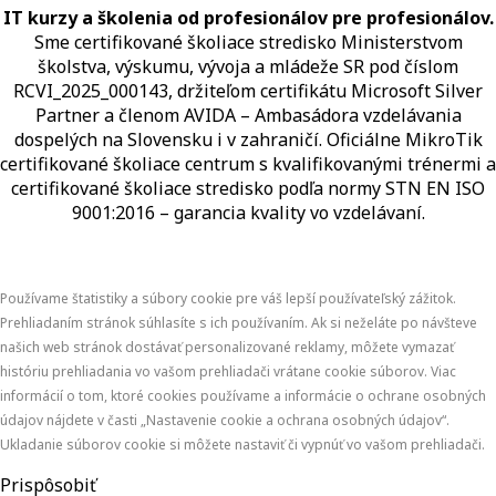
IT kurzy a školenia od profesionálov pre profesionálov.
Sme certifikované školiace stredisko Ministerstvom
školstva, výskumu, vývoja a mládeže SR pod číslom
RCVI_2025_000143, držiteľom certifikátu Microsoft Silver
Partner a členom AVIDA – Ambasádora vzdelávania
dospelých na Slovensku i v zahraničí.​​​​​​​​​​​​​​​​ Oficiálne MikroTik
certifikované školiace centrum s kvalifikovanými trénermi ​​​​​​​​​​a
certifikované školiace stredisko podľa normy STN EN ISO
9001:2016 – garancia kvality vo vzdelávaní.
Používame štatistiky a súbory cookie pre váš lepší používateľský zážitok.
Prehliadaním stránok súhlasíte s ich používaním. Ak si neželáte po návšteve
našich web stránok dostávať personalizované reklamy, môžete vymazať
históriu prehliadania vo vašom prehliadači vrátane cookie súborov. Viac
informácií o tom, ktoré cookies používame a informácie o ochrane osobných
údajov nájdete v časti „Nastavenie cookie a ochrana osobných údajov“.
Ukladanie súborov cookie si môžete nastaviť či vypnúť vo vašom prehliadači.
Prispôsobiť