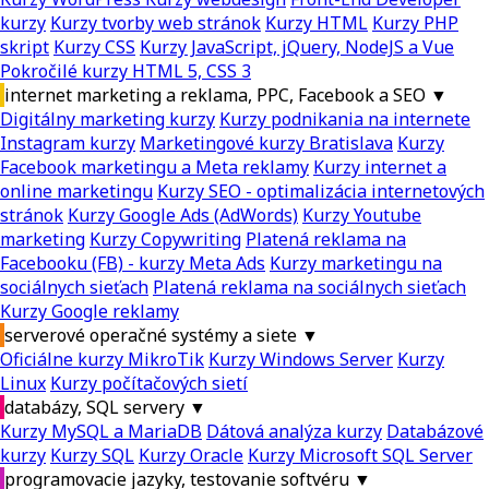
kurzy
Kurzy tvorby web stránok
Kurzy HTML
Kurzy PHP
skript
Kurzy CSS
Kurzy JavaScript, jQuery, NodeJS a Vue
Pokročilé kurzy HTML 5, CSS 3
internet marketing a reklama, PPC, Facebook a SEO
▼
Digitálny marketing kurzy
Kurzy podnikania na internete
Instagram kurzy
Marketingové kurzy Bratislava
Kurzy
Facebook marketingu a Meta reklamy
Kurzy internet a
online marketingu
Kurzy SEO - optimalizácia internetových
stránok
Kurzy Google Ads (AdWords)
Kurzy Youtube
marketing
Kurzy Copywriting
Platená reklama na
Facebooku (FB) - kurzy Meta Ads
Kurzy marketingu na
sociálnych sieťach
Platená reklama na sociálnych sieťach
Kurzy Google reklamy
serverové operačné systémy a siete
▼
Oficiálne kurzy MikroTik
Kurzy Windows Server
Kurzy
Linux
Kurzy počítačových sietí
databázy, SQL servery
▼
Kurzy MySQL a MariaDB
Dátová analýza kurzy
Databázové
kurzy
Kurzy SQL
Kurzy Oracle
Kurzy Microsoft SQL Server
programovacie jazyky, testovanie softvéru
▼