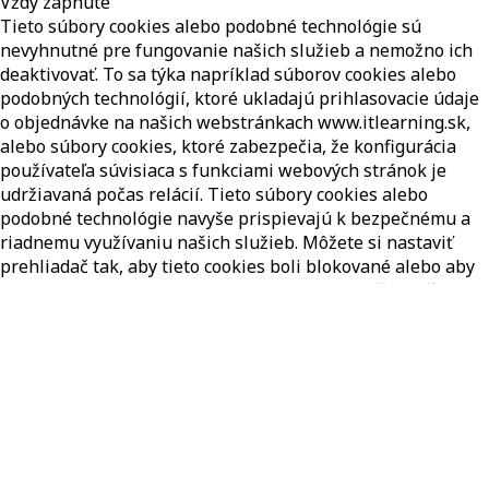
Vždy zapnuté
Tieto súbory cookies alebo podobné technológie sú
nevyhnutné pre fungovanie našich služieb a nemožno ich
deaktivovať. To sa týka napríklad súborov cookies alebo
podobných technológií, ktoré ukladajú prihlasovacie údaje
o objednávke na našich webstránkach www.itlearning.sk,
alebo súbory cookies, ktoré zabezpečia, že konfigurácia
používateľa súvisiaca s funkciami webových stránok je
udržiavaná počas relácií. Tieto súbory cookies alebo
podobné technológie navyše prispievajú k bezpečnému a
riadnemu využívaniu našich služieb. Môžete si nastaviť
prehliadač tak, aby tieto cookies boli blokované alebo aby
ste boli o týchto cookies informovaní. Plné využitie všetkých
funkcií našich služieb potom už nie je možné. K
navrhovaniu a neustálej optimalizácii našich stránok
používame službu Google Analytics, webovú analytickú
službu poskytovanú spoločnosťou Google Inc. (Ďalej len
"Google"). V tejto súvislosti sa vytvárajú pseudonymizované
profily použitia a používajú sa súbory cookies. Ukladanie
cookies môžete zabrániť nastavením príslušného softvéru
prehliadača. Radi by sme však zdôraznili, že v tomto