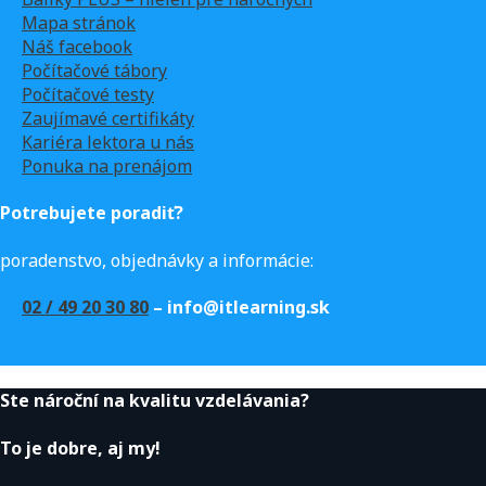
Mapa stránok
Náš facebook
Počítačové tábory
Počítačové testy
Zaujímavé certifikáty
Kariéra lektora u nás
Ponuka na prenájom
Potrebujete poradiť?
poradenstvo, objednávky a informácie:
02 / 49 20 30 80
– info@itlearning.sk
Ste nároční na kvalitu vzdelávania?
To je dobre, aj my!