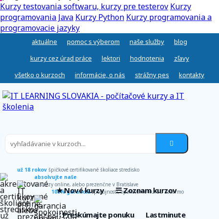
Kurzy testovania softwaru, kurzy pre testerov
Kurzy
programovania Java
Kurzy Python
Kurzy programovania a
programovacie jazyky
aktuálne
pomoc s výberom
naše služby
blog
kurzy cez úrad práce
lektori
hodnotenia
zľavy
všetko o kurzoch
informácie, o nás
strážny pes
kontakty
už 18 rokov
špičkové certifikované školiace stredisko
absolvujte naše
IT kurzy online, alebo prezenčne v Bratislave
★ Nové kurzy
☰ Zoznam kurzov
100% garancia
spokojnosti, opakovanie kurzu zadarmo
∷ Preskúmajte ponuku
Lastminute