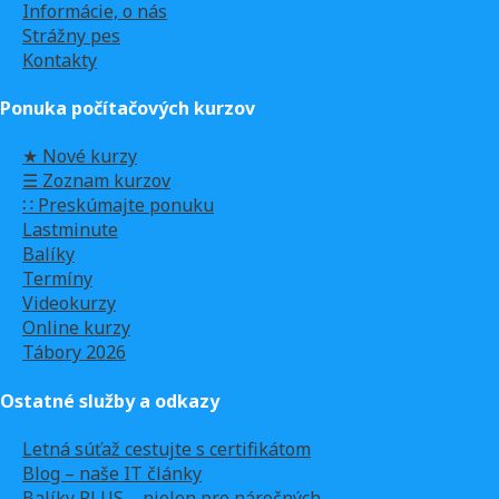
Informácie, o nás
Strážny pes
Kontakty
Ponuka počítačových kurzov
★ Nové kurzy
☰ Zoznam kurzov
∷ Preskúmajte ponuku
Lastminute
Balíky
Termíny
Videokurzy
Online kurzy
Tábory 2026
Ostatné služby a odkazy
Letná súťaž cestujte s certifikátom
Blog – naše IT články
Balíky PLUS – nielen pre náročných