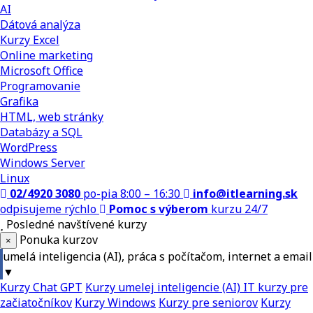
AI
Dátová analýza
Kurzy Excel
Online marketing
Microsoft Office
Programovanie
Grafika
HTML, web stránky
Databázy a SQL
WordPress
Windows Server
Linux
02/4920 3080
po-pia 8:00 – 16:30
info@itlearning.sk
odpisujeme rýchlo
Pomoc s výberom
kurzu 24/7
Posledné navštívené kurzy
Ponuka kurzov
×
umelá inteligencia (AI), práca s počítačom, internet a email
▼
Kurzy Chat GPT
Kurzy umelej inteligencie (AI)
IT kurzy pre
začiatočníkov
Kurzy Windows
Kurzy pre seniorov
Kurzy