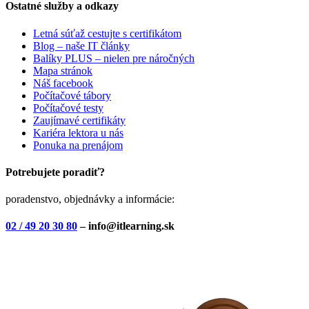
Ostatné služby a odkazy
Letná súťaž cestujte s certifikátom
Blog – naše IT články
Balíky PLUS – nielen pre náročných
Mapa stránok
Náš facebook
Počítačové tábory
Počítačové testy
Zaujímavé certifikáty
Kariéra lektora u nás
Ponuka na prenájom
Potrebujete poradiť?
poradenstvo, objednávky a informácie:
02 / 49 20 30 80
– info@itlearning.sk