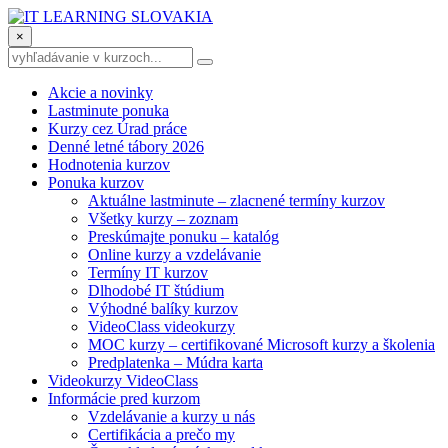
×
Akcie a novinky
Lastminute ponuka
Kurzy cez Úrad práce
Denné letné tábory 2026
Hodnotenia kurzov
Ponuka kurzov
Aktuálne lastminute – zlacnené termíny kurzov
Všetky kurzy – zoznam
Preskúmajte ponuku – katalóg
Online kurzy a vzdelávanie
Termíny IT kurzov
Dlhodobé IT štúdium
Výhodné balíky kurzov
VideoClass videokurzy
MOC kurzy – certifikované Microsoft kurzy a školenia
Predplatenka – Múdra karta
Videokurzy VideoClass
Informácie pred kurzom
Vzdelávanie a kurzy u nás
Certifikácia a prečo my