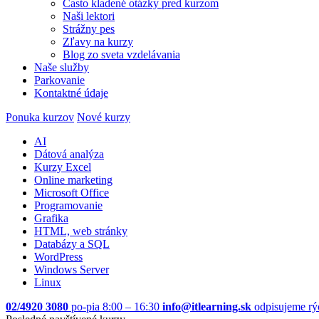
Často kladené otázky pred kurzom
Naši lektori
Strážny pes
Zľavy na kurzy
Blog zo sveta vzdelávania
Naše služby
Parkovanie
Kontaktné údaje
Ponuka kurzov
Nové kurzy
AI
Dátová analýza
Kurzy Excel
Online marketing
Microsoft Office
Programovanie
Grafika
HTML, web stránky
Databázy a SQL
WordPress
Windows Server
Linux
02/4920 3080
po-pia 8:00 – 16:30
info@itlearning.sk
odpisujeme rý