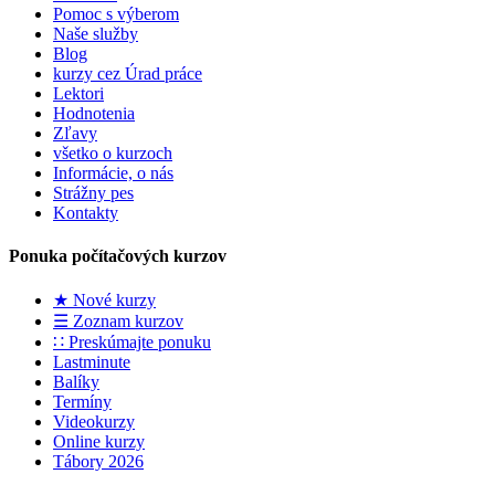
Pomoc s výberom
Naše služby
Blog
kurzy cez Úrad práce
Lektori
Hodnotenia
Zľavy
všetko o kurzoch
Informácie, o nás
Strážny pes
Kontakty
Ponuka počítačových kurzov
★ Nové kurzy
☰ Zoznam kurzov
∷ Preskúmajte ponuku
Lastminute
Balíky
Termíny
Videokurzy
Online kurzy
Tábory 2026