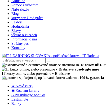
Aktuálne
Pomoc s výberom
Naše služby
Blog
kurzy cez Úrad práce
Lektori
Hodnotenia
Zľavy
všetko o kurzoch
Informácie, o nás
Strážny pes
Kontakty
už 18 
absolvujte naše
IT kurzy online, alebo prezenčne v Bratislave
100% garancia
s
★ Nové kurzy
☰ Zoznam kurzov
∷ Preskúmajte ponuku
Lastminute
Balíky