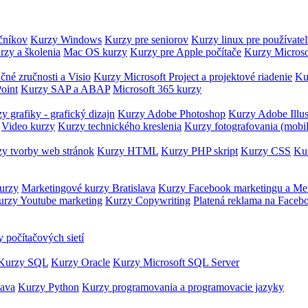
očníkov
Kurzy Windows
Kurzy pre seniorov
Kurzy linux pre používate
rzy a školenia
Mac OS kurzy
Kurzy pre Apple počítače
Kurzy Microso
čné zručnosti a Visio
Kurzy Microsoft Project a projektové riadenie
Ku
oint
Kurzy SAP a ABAP
Microsoft 365 kurzy
y grafiky - grafický dizajn
Kurzy Adobe Photoshop
Kurzy Adobe Illus
Video kurzy
Kurzy technického kreslenia
Kurzy fotografovania (mobi
y tvorby web stránok
Kurzy HTML
Kurzy PHP skript
Kurzy CSS
Kur
urzy
Marketingové kurzy Bratislava
Kurzy Facebook marketingu a Me
urzy Youtube marketing
Kurzy Copywriting
Platená reklama na Faceb
 počítačových sietí
Kurzy SQL
Kurzy Oracle
Kurzy Microsoft SQL Server
Java
Kurzy Python
Kurzy programovania a programovacie jazyky