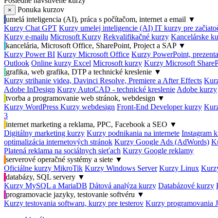
Posledné navštívené kurzy
Ponuka kurzov
×
umelá inteligencia (AI), práca s počítačom, internet a email
▼
Kurzy Chat GPT
Kurzy umelej inteligencie (AI)
IT kurzy pre začiat
Kurzy e-mailu
Microsoft Kurzy
Rekvalifikačné kurzy
Kancelárske ku
kancelária, Microsoft Office, SharePoint, Project a SAP
▼
Kurzy Power BI
Kurzy Microsoft Office
Kurzy PowerPoint, prezenta
Outlook
Online kurzy Excel
Microsoft kurzy
Kurzy Microsoft ShareP
grafika, web grafika, DTP a technické kreslenie
▼
Kurzy strihanie videa, Davinci Resolve, Premiere a After Effects
Kurz
Adobe InDesign
Kurzy AutoCAD - technické kreslenie
Adobe kurzy
tvorba a programovanie web stránok, webdesign
▼
Kurzy WordPress
Kurzy webdesign
Front-End Developer kurzy
Kurz
3
internet marketing a reklama, PPC, Facebook a SEO
▼
Digitálny marketing kurzy
Kurzy podnikania na internete
Instagram k
optimalizácia internetových stránok
Kurzy Google Ads (AdWords)
K
Platená reklama na sociálnych sieťach
Kurzy Google reklamy
serverové operačné systémy a siete
▼
Oficiálne kurzy MikroTik
Kurzy Windows Server
Kurzy Linux
Kurzy
databázy, SQL servery
▼
Kurzy MySQL a MariaDB
Dátová analýza kurzy
Databázové kurzy
programovacie jazyky, testovanie softvéru
▼
Kurzy testovania softwaru, kurzy pre testerov
Kurzy programovania 