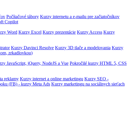
ľov
Počítačové tábory
Kurzy internetu a e-mailu pre začiatočníkov
ft Copilot
rzy Word
Kurzy Excel
Kurzy prezentácie
Kurzy Access
Kurzy
trator
Kurzy Davinci Resolve
Kurzy 3D tlače a modelovania
Kurzy
lom, zrkadlovkou)
zy JavaScript, jQuery, NodeJS a Vue
Pokročilé kurzy HTML 5, CSS
ta reklamy
Kurzy internet a online marketingu
Kurzy SEO -
ooku (FB) - kurzy Meta Ads
Kurzy marketingu na sociálnych sieťach