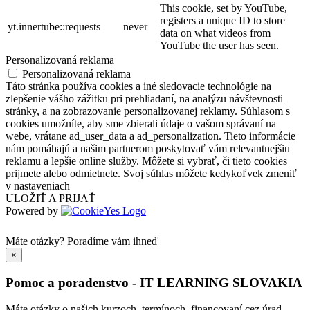
This cookie, set by YouTube,
registers a unique ID to store
yt.innertube::requests
never
data on what videos from
YouTube the user has seen.
Personalizovaná reklama
Personalizovaná reklama
Táto stránka používa cookies a iné sledovacie technológie na
zlepšenie vášho zážitku pri prehliadaní, na analýzu návštevnosti
stránky, a na zobrazovanie personalizovanej reklamy. Súhlasom s
cookies umožníte, aby sme zbierali údaje o vašom správaní na
webe, vrátane ad_user_data a ad_personalization. Tieto informácie
nám pomáhajú a našim partnerom poskytovať vám relevantnejšiu
reklamu a lepšie online služby. Môžete si vybrať, či tieto cookies
prijmete alebo odmietnete. Svoj súhlas môžete kedykoľvek zmeniť
v nastaveniach
ULOŽIŤ A PRIJAŤ
Powered by
Máte otázky?
Poradíme vám ihneď
×
Pomoc a poradenstvo - IT LEARNING SLOVAKIA
Máte otázky o našich kurzoch, termínoch, financovaní cez úrad