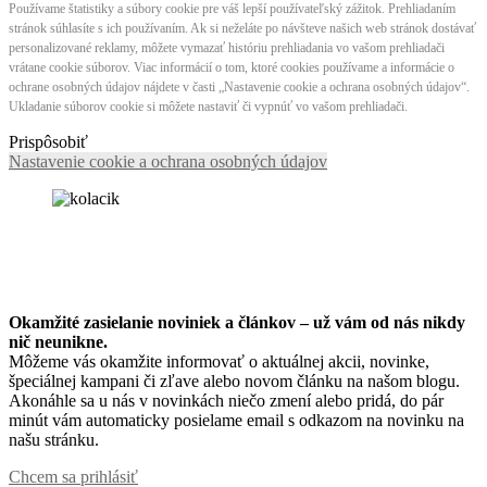
Používame štatistiky a súbory cookie pre váš lepší používateľský zážitok. Prehliadaním
stránok súhlasíte s ich používaním. Ak si neželáte po návšteve našich web stránok dostávať
personalizované reklamy, môžete vymazať históriu prehliadania vo vašom prehliadači
vrátane cookie súborov. Viac informácií o tom, ktoré cookies používame a informácie o
ochrane osobných údajov nájdete v časti „Nastavenie cookie a ochrana osobných údajov“.
Ukladanie súborov cookie si môžete nastaviť či vypnúť vo vašom prehliadači.
Prispôsobiť
Nastavenie cookie a ochrana osobných údajov
Okamžité zasielanie noviniek a článkov – u
ž vám od nás nikdy
nič neunikne.
Môžeme vás okamžite informovať o aktuálnej akcii, novinke,
špeciálnej kampani či zľave alebo novom článku na našom blogu.
Akonáhle sa u nás v novinkách niečo zmení alebo pridá, do pár
minút vám automaticky posielame email s odkazom na novinku na
našu stránku.
Chcem sa prihlásiť