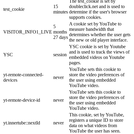
The test_cookie is set by
15
doubleclick.net and is used to
test_cookie
minutes
determine if the user's browser
supports cookies.
A cookie set by YouTube to
5
measure bandwidth that
VISITOR_INFO1_LIVE
months
determines whether the user gets
27 days
the new or old player interface.
YSC cookie is set by Youtube
and is used to track the views of
YSC
session
embedded videos on Youtube
pages.
YouTube sets this cookie to
yt-remote-connected-
store the video preferences of
never
devices
the user using embedded
YouTube video.
YouTube sets this cookie to
store the video preferences of
yt-remote-device-id
never
the user using embedded
YouTube video.
This cookie, set by YouTube,
registers a unique ID to store
yt.innertube::nextId
never
data on what videos from
YouTube the user has seen.