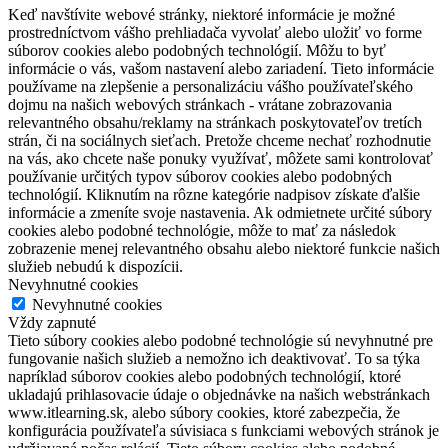
Keď navštívite webové stránky, niektoré informácie je možné
prostredníctvom vášho prehliadača vyvolať alebo uložiť vo forme
súborov cookies alebo podobných technológií. Môžu to byť
informácie o vás, vašom nastavení alebo zariadení. Tieto informácie
používame na zlepšenie a personalizáciu vášho používateľského
dojmu na našich webových stránkach - vrátane zobrazovania
relevantného obsahu/reklamy na stránkach poskytovateľov tretích
strán, či na sociálnych sieťach. Pretože chceme nechať rozhodnutie
na vás, ako chcete naše ponuky využívať, môžete sami kontrolovať
používanie určitých typov súborov cookies alebo podobných
technológií. Kliknutím na rôzne kategórie nadpisov získate ďalšie
informácie a zmeníte svoje nastavenia. Ak odmietnete určité súbory
cookies alebo podobné technológie, môže to mať za následok
zobrazenie menej relevantného obsahu alebo niektoré funkcie našich
služieb nebudú k dispozícii.
Nevyhnutné cookies
Nevyhnutné cookies
Vždy zapnuté
Tieto súbory cookies alebo podobné technológie sú nevyhnutné pre
fungovanie našich služieb a nemožno ich deaktivovať. To sa týka
napríklad súborov cookies alebo podobných technológií, ktoré
ukladajú prihlasovacie údaje o objednávke na našich webstránkach
www.itlearning.sk, alebo súbory cookies, ktoré zabezpečia, že
konfigurácia používateľa súvisiaca s funkciami webových stránok je