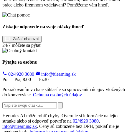
práce alebo firemnom vzdelávaní? Pomôžeme vám hneď.
Získajte odpovede na svoje otázky ihneď
Začať chatovať
24/7 môžete sa pýtať
Pýtajte sa osobne
02/4920 3080
info@itlearning.sk
Po — Pia, 8:00 — 16:30
Pokračovaním v chate súhlasíte so spracovaním údajov vložených
do konverzácie.
Ochrana osobných údajov
.
Herkules AI môže robiť chyby. Overujte si informácie na tejto
stránke alebo si odpoveď potvrďte na
02/4920 3080
,
info@itlearning.sk
. Ceny sú zobrazené bez DPH, pokiaľ nie je
uvedené inak.
Informácie o spracovaní údajov
.