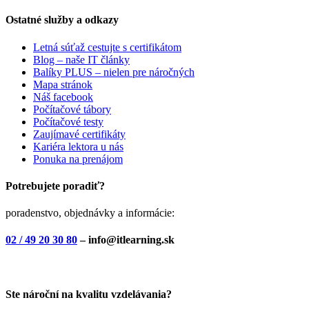
Ostatné služby a odkazy
Letná súťaž cestujte s certifikátom
Blog – naše IT články
Balíky PLUS – nielen pre náročných
Mapa stránok
Náš facebook
Počítačové tábory
Počítačové testy
Zaujímavé certifikáty
Kariéra lektora u nás
Ponuka na prenájom
Potrebujete poradiť?
poradenstvo, objednávky a informácie:
02 / 49 20 30 80
– info@itlearning.sk
Ste nároční na kvalitu vzdelávania?