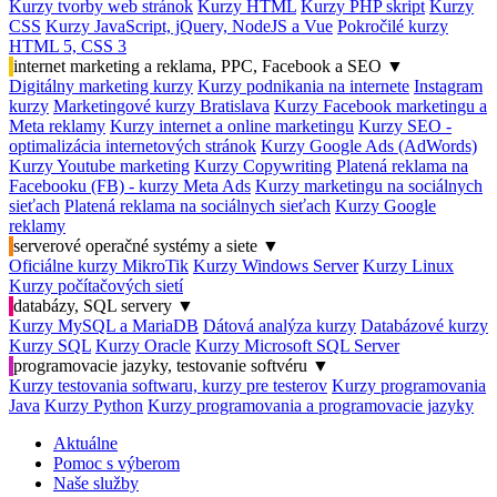
Kurzy tvorby web stránok
Kurzy HTML
Kurzy PHP skript
Kurzy
CSS
Kurzy JavaScript, jQuery, NodeJS a Vue
Pokročilé kurzy
HTML 5, CSS 3
internet marketing a reklama, PPC, Facebook a SEO
▼
Digitálny marketing kurzy
Kurzy podnikania na internete
Instagram
kurzy
Marketingové kurzy Bratislava
Kurzy Facebook marketingu a
Meta reklamy
Kurzy internet a online marketingu
Kurzy SEO -
optimalizácia internetových stránok
Kurzy Google Ads (AdWords)
Kurzy Youtube marketing
Kurzy Copywriting
Platená reklama na
Facebooku (FB) - kurzy Meta Ads
Kurzy marketingu na sociálnych
sieťach
Platená reklama na sociálnych sieťach
Kurzy Google
reklamy
serverové operačné systémy a siete
▼
Oficiálne kurzy MikroTik
Kurzy Windows Server
Kurzy Linux
Kurzy počítačových sietí
databázy, SQL servery
▼
Kurzy MySQL a MariaDB
Dátová analýza kurzy
Databázové kurzy
Kurzy SQL
Kurzy Oracle
Kurzy Microsoft SQL Server
programovacie jazyky, testovanie softvéru
▼
Kurzy testovania softwaru, kurzy pre testerov
Kurzy programovania
Java
Kurzy Python
Kurzy programovania a programovacie jazyky
Aktuálne
Pomoc s výberom
Naše služby