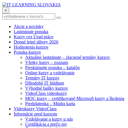
×
Akcie a novinky
Lastminute ponuka
Kurzy cez Úrad práce
Denné letné tábory 2026
Hodnotenia kurzov
Ponuka kurzov
Aktuálne lastminute – zlacnené termíny kurzov
Všetky kurzy – zoznam
Preskúmajte ponuku – katalóg
Online kurzy a vzdelávanie
Termíny IT kurzov
Dlhodobé IT štúdium
Výhodné balíky kurzov
VideoClass videokurzy
MOC kurzy – certifikované Microsoft kurzy a školenia
Predplatenka – Múdra karta
Videokurzy VideoClass
Informácie pred kurzom
Vzdelávanie a kurzy u nás
Certifikácia a prečo my