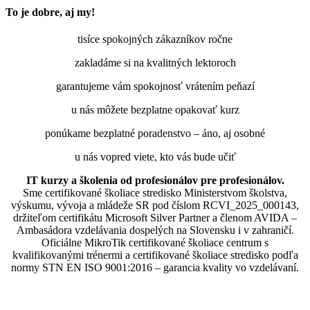
To je dobre, aj my!
tisíce spokojných zákazníkov ročne
zakladáme si na kvalitných lektoroch
garantujeme vám spokojnosť vrátením peňazí
u nás môžete bezplatne opakovať kurz
ponúkame bezplatné poradenstvo – áno, aj osobné
u nás vopred viete, kto vás bude učiť
IT kurzy a školenia od profesionálov pre profesionálov.
Sme certifikované školiace stredisko Ministerstvom školstva,
výskumu, vývoja a mládeže SR pod číslom RCVI_2025_000143,
držiteľom certifikátu Microsoft Silver Partner a členom AVIDA –
Ambasádora vzdelávania dospelých na Slovensku i v zahraničí.​​​​​​​​​​​​​​​​
Oficiálne MikroTik certifikované školiace centrum s
kvalifikovanými trénermi ​​​​​​​​​​a certifikované školiace stredisko podľa
normy STN EN ISO 9001:2016 – garancia kvality vo vzdelávaní.