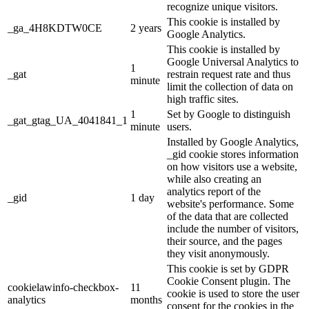
recognize unique visitors.
This cookie is installed by
_ga_4H8KDTW0CE
2 years
Google Analytics.
This cookie is installed by
Google Universal Analytics to
1
_gat
restrain request rate and thus
minute
limit the collection of data on
high traffic sites.
1
Set by Google to distinguish
_gat_gtag_UA_4041841_1
minute
users.
Installed by Google Analytics,
_gid cookie stores information
on how visitors use a website,
while also creating an
analytics report of the
_gid
1 day
website's performance. Some
of the data that are collected
include the number of visitors,
their source, and the pages
they visit anonymously.
This cookie is set by GDPR
Cookie Consent plugin. The
cookielawinfo-checkbox-
11
cookie is used to store the user
analytics
months
consent for the cookies in the