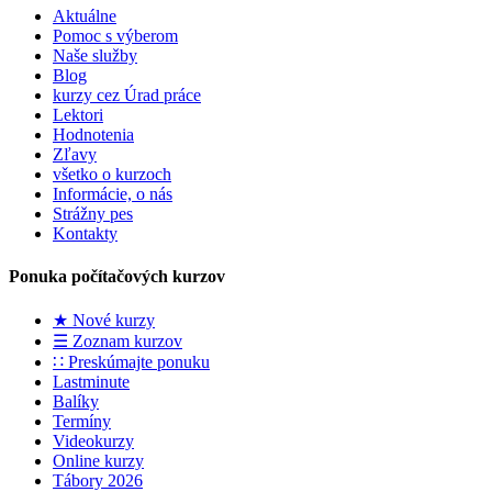
Aktuálne
Pomoc s výberom
Naše služby
Blog
kurzy cez Úrad práce
Lektori
Hodnotenia
Zľavy
všetko o kurzoch
Informácie, o nás
Strážny pes
Kontakty
Ponuka počítačových kurzov
★ Nové kurzy
☰ Zoznam kurzov
∷ Preskúmajte ponuku
Lastminute
Balíky
Termíny
Videokurzy
Online kurzy
Tábory 2026