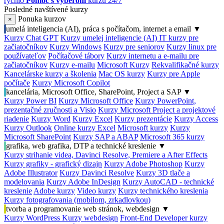
rýchlo
Pomoc s výberom
kurzu 24/7
Posledné navštívené kurzy
Ponuka kurzov
×
umelá inteligencia (AI), práca s počítačom, internet a email
▼
Kurzy Chat GPT
Kurzy umelej inteligencie (AI)
IT kurzy pre
začiatočníkov
Kurzy Windows
Kurzy pre seniorov
Kurzy linux pre
používateľov
Počítačové tábory
Kurzy internetu a e-mailu pre
začiatočníkov
Kurzy e-mailu
Microsoft Kurzy
Rekvalifikačné kurzy
Kancelárske kurzy a školenia
Mac OS kurzy
Kurzy pre Apple
počítače
Kurzy Microsoft Copilot
kancelária, Microsoft Office, SharePoint, Project a SAP
▼
Kurzy Power BI
Kurzy Microsoft Office
Kurzy PowerPoint,
prezentačné zručnosti a Visio
Kurzy Microsoft Project a projektové
riadenie
Kurzy Word
Kurzy Excel
Kurzy prezentácie
Kurzy Access
Kurzy Outlook
Online kurzy Excel
Microsoft kurzy
Kurzy
Microsoft SharePoint
Kurzy SAP a ABAP
Microsoft 365 kurzy
grafika, web grafika, DTP a technické kreslenie
▼
Kurzy strihanie videa, Davinci Resolve, Premiere a After Effects
Kurzy grafiky - grafický dizajn
Kurzy Adobe Photoshop
Kurzy
Adobe Illustrator
Kurzy Davinci Resolve
Kurzy 3D tlače a
modelovania
Kurzy Adobe InDesign
Kurzy AutoCAD - technické
kreslenie
Adobe kurzy
Video kurzy
Kurzy technického kreslenia
Kurzy fotografovania (mobilom, zrkadlovkou)
tvorba a programovanie web stránok, webdesign
▼
Kurzy WordPress
Kurzy webdesign
Front-End Developer kurzy