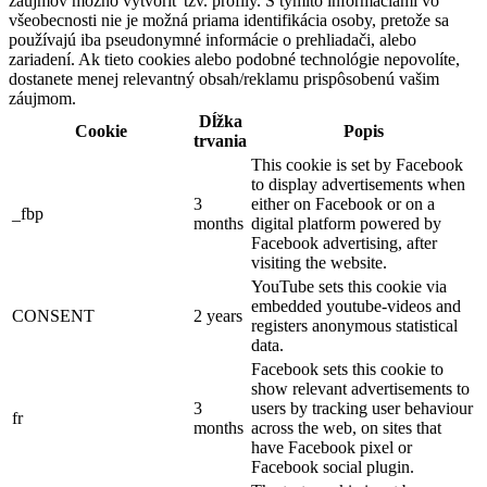
záujmov možno vytvoriť tzv. profily. S týmito informáciami vo
všeobecnosti nie je možná priama identifikácia osoby, pretože sa
používajú iba pseudonymné informácie o prehliadači, alebo
zariadení. Ak tieto cookies alebo podobné technológie nepovolíte,
dostanete menej relevantný obsah/reklamu prispôsobenú vašim
záujmom.
Dĺžka
Cookie
Popis
trvania
This cookie is set by Facebook
to display advertisements when
3
either on Facebook or on a
_fbp
months
digital platform powered by
Facebook advertising, after
visiting the website.
YouTube sets this cookie via
embedded youtube-videos and
CONSENT
2 years
registers anonymous statistical
data.
Facebook sets this cookie to
show relevant advertisements to
3
users by tracking user behaviour
fr
months
across the web, on sites that
have Facebook pixel or
Facebook social plugin.