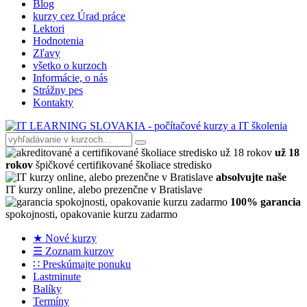
Blog
kurzy cez Úrad práce
Lektori
Hodnotenia
Zľavy
všetko o kurzoch
Informácie, o nás
Strážny pes
Kontakty
už 18
rokov
špičkové certifikované školiace stredisko
absolvujte naše
IT kurzy online, alebo prezenčne v Bratislave
100% garancia
spokojnosti, opakovanie kurzu zadarmo
★ Nové kurzy
☰ Zoznam kurzov
∷ Preskúmajte ponuku
Lastminute
Balíky
Termíny