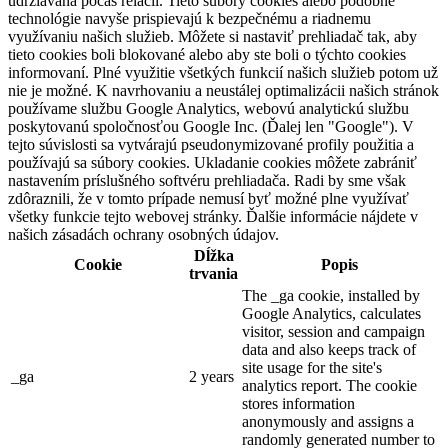
udržiavaná počas relácií. Tieto súbory cookies alebo podobné
technológie navyše prispievajú k bezpečnému a riadnemu
využívaniu našich služieb. Môžete si nastaviť prehliadač tak, aby
tieto cookies boli blokované alebo aby ste boli o týchto cookies
informovaní. Plné využitie všetkých funkcií našich služieb potom už
nie je možné. K navrhovaniu a neustálej optimalizácii našich stránok
používame službu Google Analytics, webovú analytickú službu
poskytovanú spoločnosťou Google Inc. (Ďalej len "Google"). V
tejto súvislosti sa vytvárajú pseudonymizované profily použitia a
používajú sa súbory cookies. Ukladanie cookies môžete zabrániť
nastavením príslušného softvéru prehliadača. Radi by sme však
zdôraznili, že v tomto prípade nemusí byť možné plne využívať
všetky funkcie tejto webovej stránky. Ďalšie informácie nájdete v
našich zásadách ochrany osobných údajov.
Dĺžka
Cookie
Popis
trvania
The _ga cookie, installed by
Google Analytics, calculates
visitor, session and campaign
data and also keeps track of
site usage for the site's
_ga
2 years
analytics report. The cookie
stores information
anonymously and assigns a
randomly generated number to