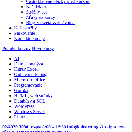
Často kladené otázky pred kurzom
Naši lektori
Strážny pes
Zľavy na kurzy
Blog zo sveta vzdelávania
Naše služby
Parkovanie
Kontaktné údaje
Ponuka kurzov
Nové kurzy
AI
Dátová analýza
Kurzy Excel
Online marketing
Microsoft Office
Programovanie
Grafika
HTML, web stránky
Databázy a SQL
WordPress
Windows Server
Linux
02/4920 3080
po-pia 8:00 – 16:30
info@itlearning.sk
odpisujeme