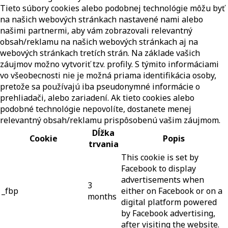
Tieto súbory cookies alebo podobnej technológie môžu byť
na našich webových stránkach nastavené nami alebo
našimi partnermi, aby vám zobrazovali relevantný
obsah/reklamu na našich webových stránkach aj na
webových stránkach tretích strán. Na základe vašich
záujmov možno vytvoriť tzv. profily. S týmito informáciami
vo všeobecnosti nie je možná priama identifikácia osoby,
pretože sa používajú iba pseudonymné informácie o
prehliadači, alebo zariadení. Ak tieto cookies alebo
podobné technológie nepovolíte, dostanete menej
relevantný obsah/reklamu prispôsobenú vašim záujmom.
Dĺžka
Cookie
Popis
trvania
This cookie is set by
Facebook to display
advertisements when
3
_fbp
either on Facebook or on a
months
digital platform powered
by Facebook advertising,
after visiting the website.