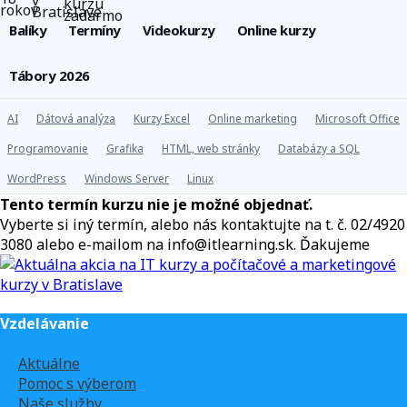
Balíky
Termíny
Videokurzy
Online kurzy
Tábory 2026
AI
Dátová analýza
Kurzy Excel
Online marketing
Microsoft Office
Programovanie
Grafika
HTML, web stránky
Databázy a SQL
WordPress
Windows Server
Linux
Tento termín kurzu nie je možné objednať.
Vyberte si iný termín, alebo nás kontaktujte na t. č. 02/4920
3080 alebo e-mailom na info@itlearning.sk. Ďakujeme
Vzdelávanie
Aktuálne
Pomoc s výberom
Naše služby