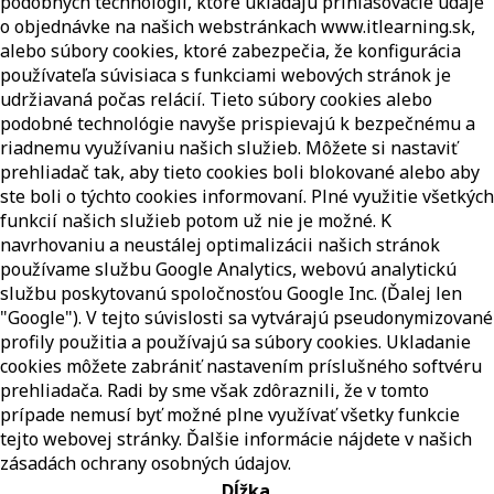
podobných technológií, ktoré ukladajú prihlasovacie údaje
o objednávke na našich webstránkach www.itlearning.sk,
alebo súbory cookies, ktoré zabezpečia, že konfigurácia
používateľa súvisiaca s funkciami webových stránok je
udržiavaná počas relácií. Tieto súbory cookies alebo
podobné technológie navyše prispievajú k bezpečnému a
riadnemu využívaniu našich služieb. Môžete si nastaviť
prehliadač tak, aby tieto cookies boli blokované alebo aby
ste boli o týchto cookies informovaní. Plné využitie všetkých
funkcií našich služieb potom už nie je možné. K
navrhovaniu a neustálej optimalizácii našich stránok
používame službu Google Analytics, webovú analytickú
službu poskytovanú spoločnosťou Google Inc. (Ďalej len
"Google"). V tejto súvislosti sa vytvárajú pseudonymizované
profily použitia a používajú sa súbory cookies. Ukladanie
cookies môžete zabrániť nastavením príslušného softvéru
prehliadača. Radi by sme však zdôraznili, že v tomto
prípade nemusí byť možné plne využívať všetky funkcie
tejto webovej stránky. Ďalšie informácie nájdete v našich
zásadách ochrany osobných údajov.
Dĺžka