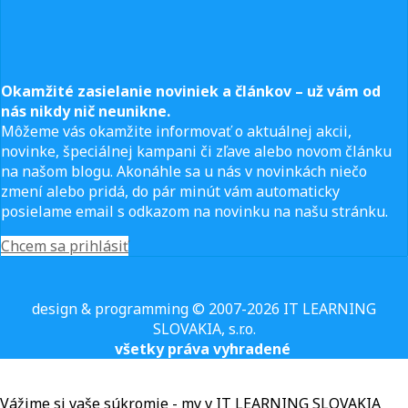
Okamžité zasielanie noviniek a článkov – u
ž vám od
nás nikdy nič neunikne.
Môžeme vás okamžite informovať o aktuálnej akcii,
novinke, špeciálnej kampani či zľave alebo novom článku
na našom blogu. Akonáhle sa u nás v novinkách niečo
zmení alebo pridá, do pár minút vám automaticky
posielame email s odkazom na novinku na našu stránku.
Chcem sa prihlásiť
design & programming © 2007-2026 IT LEARNING
SLOVAKIA, s.r.o.
všetky práva vyhradené
Vážime si vaše súkromie - my v IT LEARNING SLOVAKIA