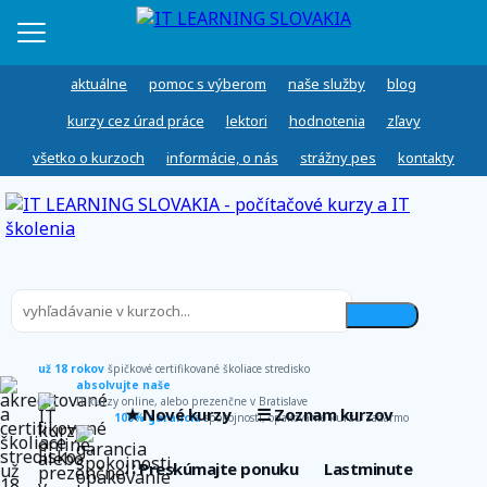
aktuálne
pomoc s výberom
naše služby
blog
kurzy cez úrad práce
lektori
hodnotenia
zľavy
všetko o kurzoch
informácie, o nás
strážny pes
kontakty
už 18 rokov
špičkové certifikované školiace stredisko
absolvujte naše
IT kurzy online, alebo prezenčne v Bratislave
★ Nové kurzy
☰ Zoznam kurzov
100% garancia
spokojnosti, opakovanie kurzu zadarmo
∷ Preskúmajte ponuku
Lastminute