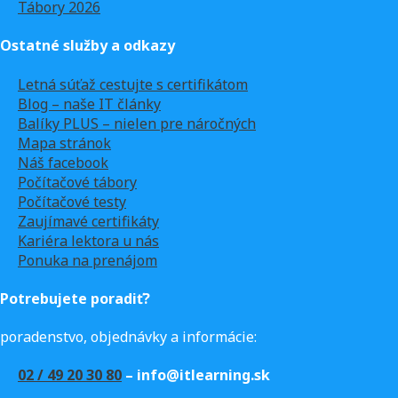
Tábory 2026
Ostatné služby a odkazy
Letná súťaž cestujte s certifikátom
Blog – naše IT články
Balíky PLUS – nielen pre náročných
Mapa stránok
Náš facebook
Počítačové tábory
Počítačové testy
Zaujímavé certifikáty
Kariéra lektora u nás
Ponuka na prenájom
Potrebujete poradiť?
poradenstvo, objednávky a informácie:
02 / 49 20 30 80
– info@itlearning.sk