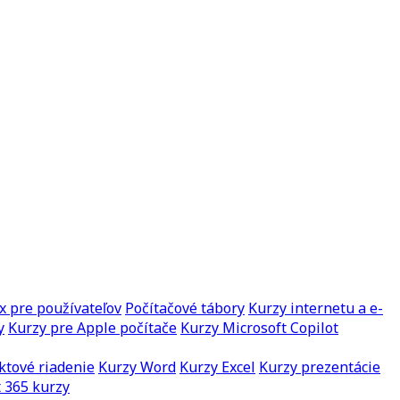
x pre používateľov
Počítačové tábory
Kurzy internetu a e-
y
Kurzy pre Apple počítače
Kurzy Microsoft Copilot
ktové riadenie
Kurzy Word
Kurzy Excel
Kurzy prezentácie
 365 kurzy