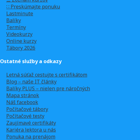
∷ Preskúmajte ponuku
Lastminute
Balíky
Termíny
Videokurzy
Online kurzy
Tábory 2026
Ostatné služby a odkazy
Letná súťaž cestujte s certifikátom
Blog – naše IT články
Balíky PLUS – nielen pre náročných
Mapa stránok
Náš facebook
Počítačové tábory
Počítačové testy
Zaujímavé certifikáty
Kariéra lektora u nás
Ponuka na prenájom