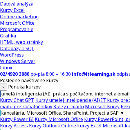
Dátová analýza
Kurzy Excel
Online marketing
Microsoft Office
Programovanie
Grafika
HTML, web stránky
Databázy a SQL
WordPress
Windows Server
Linux
02/4920 3080
po-pia 8:00 – 16:30
info@itlearning.sk
odpis
Posledné navštívené kurzy
Ponuka kurzov
×
umelá inteligencia (AI), práca s počítačom, internet a email
Kurzy Chat GPT
Kurzy umelej inteligencie (AI)
IT kurzy pre 
mailu pre začiatočníkov
Kurzy e-mailu
Microsoft Kurzy
Rekv
kancelária, Microsoft Office, SharePoint, Project a SAP
▼
Kurzy Power BI
Kurzy Microsoft Office
Kurzy PowerPoint, pr
Kurzy Access
Kurzy Outlook
Online kurzy Excel
Microsoft k