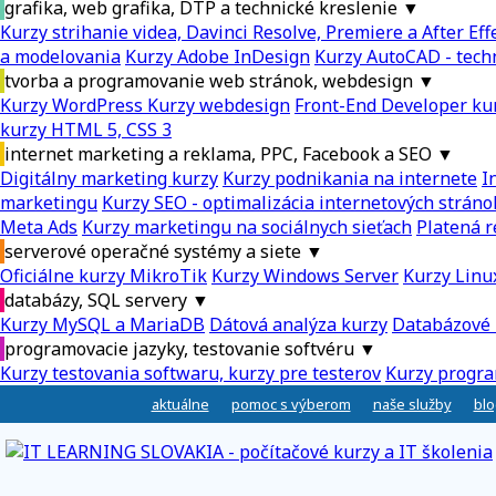
grafika, web grafika, DTP a technické kreslenie
▼
Kurzy strihanie videa, Davinci Resolve, Premiere a After Eff
a modelovania
Kurzy Adobe InDesign
Kurzy AutoCAD - tech
tvorba a programovanie web stránok, webdesign
▼
Kurzy WordPress
Kurzy webdesign
Front-End Developer ku
kurzy HTML 5, CSS 3
internet marketing a reklama, PPC, Facebook a SEO
▼
Digitálny marketing kurzy
Kurzy podnikania na internete
I
marketingu
Kurzy SEO - optimalizácia internetových stráno
Meta Ads
Kurzy marketingu na sociálnych sieťach
Platená r
serverové operačné systémy a siete
▼
Oficiálne kurzy MikroTik
Kurzy Windows Server
Kurzy Linu
databázy, SQL servery
▼
Kurzy MySQL a MariaDB
Dátová analýza kurzy
Databázové 
programovacie jazyky, testovanie softvéru
▼
Kurzy testovania softwaru, kurzy pre testerov
Kurzy progra
aktuálne
pomoc s výberom
naše služby
blo