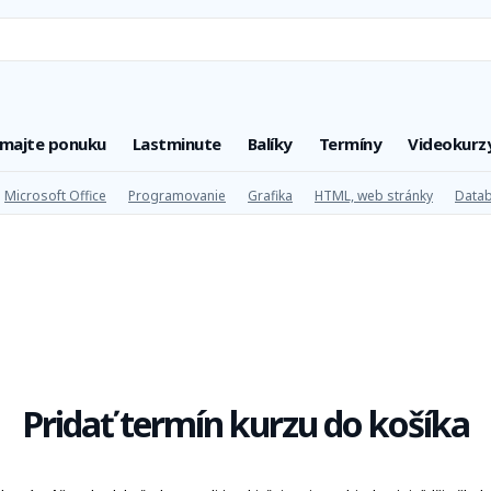
úmajte ponuku
Lastminute
Balíky
Termíny
Videokurz
Microsoft Office
Programovanie
Grafika
HTML, web stránky
Datab
Pridať termín kurzu do košíka