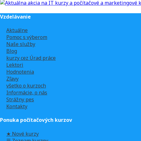
Vzdelávanie
Aktuálne
Pomoc s výberom
Naše služby
Blog
kurzy cez Úrad práce
Lektori
Hodnotenia
Zľavy
všetko o kurzoch
Informácie, o nás
Strážny pes
Kontakty
Ponuka počítačových kurzov
★ Nové kurzy
☰ Zoznam kurzov