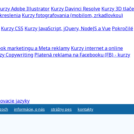
urzy Adobe Illustrator
Kurzy Davinci Resolve
Kurzy 3D tlače
kreslenia
Kurzy fotografovania (mobilom, zrkadlovkou)
Kurzy CSS
Kurzy JavaScript, jQuery, NodeJS a Vue
Pokročilé
ook marketingu a Meta reklamy
Kurzy internet a online
zy Copywriting
Platená reklama na Facebooku (FB) - kurzy
ovacie jazyky
rzoch
informácie, o nás
strážny pes
kontakty