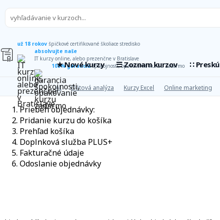
už 18 rokov
špičkové certifikované školiace stredisko
absolvujte naše
IT kurzy online, alebo prezenčne v Bratislave
★ Nové kurzy
☰ Zoznam kurzov
∷ Presk
100% garancia
spokojnosti, opakovanie kurzu zadarmo
AI
Dátová analýza
Kurzy Excel
Online marketing
Priebeh objednávky:
Pridanie kurzu do košíka
Prehľad košíka
Doplnková služba PLUS+
Fakturačné údaje
Odoslanie objednávky