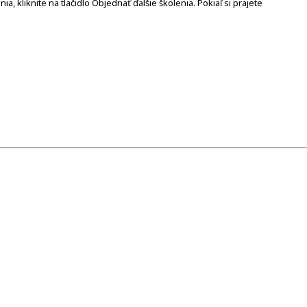
 kliknite na tlačidlo Objednať ďalšie školenia. Pokiaľ si prajete