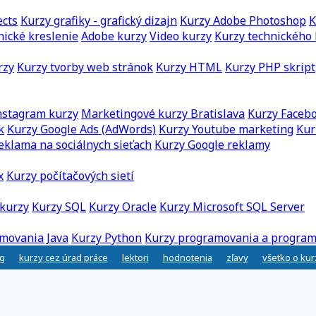
ects
Kurzy grafiky - grafický dizajn
Kurzy Adobe Photoshop
K
nické kreslenie
Adobe kurzy
Video kurzy
Kurzy technického 
rzy
Kurzy tvorby web stránok
Kurzy HTML
Kurzy PHP skript
nstagram kurzy
Marketingové kurzy Bratislava
Kurzy Faceb
k
Kurzy Google Ads (AdWords)
Kurzy Youtube marketing
Kur
eklama na sociálnych sieťach
Kurzy Google reklamy
x
Kurzy počítačových sietí
kurzy
Kurzy SQL
Kurzy Oracle
Kurzy Microsoft SQL Server
movania Java
Kurzy Python
Kurzy programovania a program
g
kurzy cez úrad práce
lektori
hodnotenia
zľavy
všetko o ku