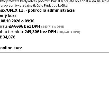
 môžete kedykoľvek potvrdiť. Pokiaľ si prajete objednať aj ďalšie školenia,
 objednávke, stlačte tlačidlo Pridať do košíka.
nux/UNIX III. - pokročilá administrácia
nný kurz
:
08.10.2026 o 09:30
urzu:
277,00€
bez DPH
(
340,71€
s DPH)
ohto termínu:
249,30€ bez DPH
(306,64€ s DPH)
ž 34,07€
:
online kurz