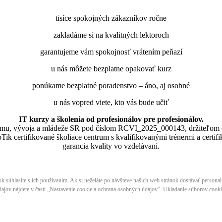
tisíce spokojných zákazníkov ročne
zakladáme si na kvalitných lektoroch
garantujeme vám spokojnosť vrátením peňazí
u nás môžete bezplatne opakovať kurz
ponúkame bezplatné poradenstvo – áno, aj osobné
u nás vopred viete, kto vás bude učiť
IT kurzy a školenia od profesionálov pre profesionálov.
skumu, vývoja a mládeže SR pod číslom RCVI_2025_000143, držiteľom 
lne MikroTik certifikované školiace centrum s kvalifikovanými trénermi ​​​​​​
garancia kvality vo vzdelávaní.
nok súhlasíte s ich používaním. Ak si neželáte po návšteve našich web stránok dostávať persona
ajov nájdete v časti „Nastavenie cookie a ochrana osobných údajov“. Ukladanie súborov cookie