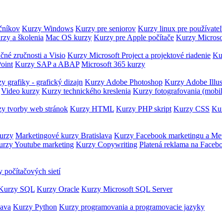
očníkov
Kurzy Windows
Kurzy pre seniorov
Kurzy linux pre používate
rzy a školenia
Mac OS kurzy
Kurzy pre Apple počítače
Kurzy Microso
čné zručnosti a Visio
Kurzy Microsoft Project a projektové riadenie
Ku
oint
Kurzy SAP a ABAP
Microsoft 365 kurzy
y grafiky - grafický dizajn
Kurzy Adobe Photoshop
Kurzy Adobe Illus
Video kurzy
Kurzy technického kreslenia
Kurzy fotografovania (mobi
y tvorby web stránok
Kurzy HTML
Kurzy PHP skript
Kurzy CSS
Kur
urzy
Marketingové kurzy Bratislava
Kurzy Facebook marketingu a Me
urzy Youtube marketing
Kurzy Copywriting
Platená reklama na Faceb
 počítačových sietí
Kurzy SQL
Kurzy Oracle
Kurzy Microsoft SQL Server
Java
Kurzy Python
Kurzy programovania a programovacie jazyky