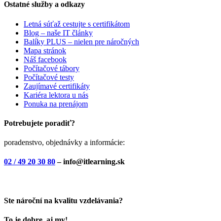
Ostatné služby a odkazy
Letná súťaž cestujte s certifikátom
Blog – naše IT články
Balíky PLUS – nielen pre náročných
Mapa stránok
Náš facebook
Počítačové tábory
Počítačové testy
Zaujímavé certifikáty
Kariéra lektora u nás
Ponuka na prenájom
Potrebujete poradiť?
poradenstvo, objednávky a informácie:
02 / 49 20 30 80
– info@itlearning.sk
Ste nároční na kvalitu vzdelávania?
To je dobre, aj my!