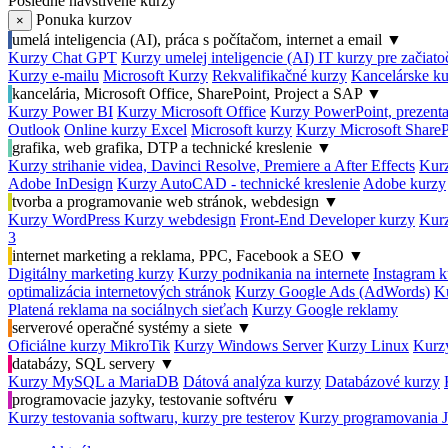
Posledné navštívené kurzy
Ponuka kurzov
×
umelá inteligencia (AI), práca s počítačom, internet a email
▼
Kurzy Chat GPT
Kurzy umelej inteligencie (AI)
IT kurzy pre začiat
Kurzy e-mailu
Microsoft Kurzy
Rekvalifikačné kurzy
Kancelárske ku
kancelária, Microsoft Office, SharePoint, Project a SAP
▼
Kurzy Power BI
Kurzy Microsoft Office
Kurzy PowerPoint, prezenta
Outlook
Online kurzy Excel
Microsoft kurzy
Kurzy Microsoft ShareP
grafika, web grafika, DTP a technické kreslenie
▼
Kurzy strihanie videa, Davinci Resolve, Premiere a After Effects
Kurz
Adobe InDesign
Kurzy AutoCAD - technické kreslenie
Adobe kurzy
tvorba a programovanie web stránok, webdesign
▼
Kurzy WordPress
Kurzy webdesign
Front-End Developer kurzy
Kurz
3
internet marketing a reklama, PPC, Facebook a SEO
▼
Digitálny marketing kurzy
Kurzy podnikania na internete
Instagram k
optimalizácia internetových stránok
Kurzy Google Ads (AdWords)
K
Platená reklama na sociálnych sieťach
Kurzy Google reklamy
serverové operačné systémy a siete
▼
Oficiálne kurzy MikroTik
Kurzy Windows Server
Kurzy Linux
Kurzy
databázy, SQL servery
▼
Kurzy MySQL a MariaDB
Dátová analýza kurzy
Databázové kurzy
programovacie jazyky, testovanie softvéru
▼
Kurzy testovania softwaru, kurzy pre testerov
Kurzy programovania 