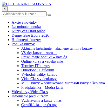
×
Akcie a novinky
Lastminute ponuka
Kurzy cez Úrad práce
Denné letné tábory 2026
Hodnotenia kurzov
Ponuka kurzov
Aktuálne lastminute – zlacnené termíny kurzov
Všetky kurzy – zoznam
Preskúmajte ponuku – katalóg
Online kurzy a vzdelávanie
Termíny IT kurzov
Dlhodobé IT štúdium
Výhodné balíky kurzov
VideoClass videokurzy
MOC kurzy – certifikované Microsoft kurzy a školenia
Predplatenka – Múdra karta
Videokurzy VideoClass
Informácie pred kurzom
Vzdelávanie a kurzy u nás
Certifikácia a prečo my