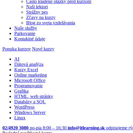
Často kladené otázky pred kurzom
Naši lektori
Strážny pes
Zľavy na kurzy
Blog zo sveta vzdelávania
Naše služby
Parkovanie
Kontaktné údaje
Ponuka kurzov
Nové kurzy
AI
Dátová analýza
Kurzy Excel
Online marketing
Microsoft Office
Programovanie
Grafika
HTML, web stránky
Databázy a SQL
WordPress
Windows Server
Linux
02/4920 3080
po-pia 8:00 – 16:30
info@itlearning.sk
odpisujeme rý