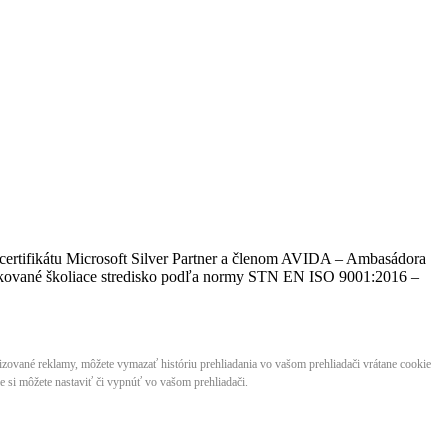
certifikátu Microsoft Silver Partner a členom AVIDA – Ambasádora
​​​​a certifikované školiace stredisko podľa normy STN EN ISO 9001:2016 –
lizované reklamy, môžete vymazať históriu prehliadania vo vašom prehliadači vrátane cookie
 si môžete nastaviť či vypnúť vo vašom prehliadači.