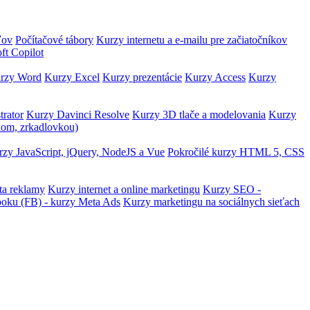
ľov
Počítačové tábory
Kurzy internetu a e-mailu pre začiatočníkov
ft Copilot
rzy Word
Kurzy Excel
Kurzy prezentácie
Kurzy Access
Kurzy
trator
Kurzy Davinci Resolve
Kurzy 3D tlače a modelovania
Kurzy
lom, zrkadlovkou)
zy JavaScript, jQuery, NodeJS a Vue
Pokročilé kurzy HTML 5, CSS
ta reklamy
Kurzy internet a online marketingu
Kurzy SEO -
ooku (FB) - kurzy Meta Ads
Kurzy marketingu na sociálnych sieťach