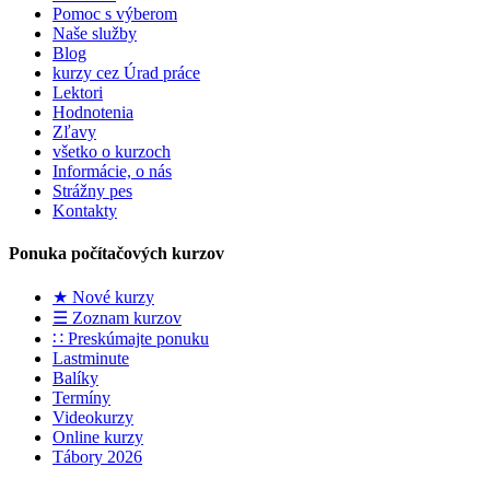
Pomoc s výberom
Naše služby
Blog
kurzy cez Úrad práce
Lektori
Hodnotenia
Zľavy
všetko o kurzoch
Informácie, o nás
Strážny pes
Kontakty
Ponuka počítačových kurzov
★ Nové kurzy
☰ Zoznam kurzov
∷ Preskúmajte ponuku
Lastminute
Balíky
Termíny
Videokurzy
Online kurzy
Tábory 2026