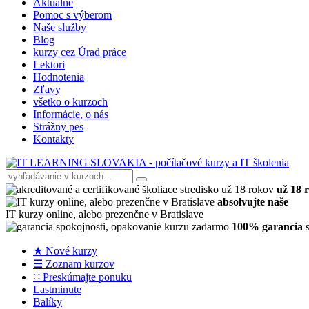
Aktuálne
Pomoc s výberom
Naše služby
Blog
kurzy cez Úrad práce
Lektori
Hodnotenia
Zľavy
všetko o kurzoch
Informácie, o nás
Strážny pes
Kontakty
už 18 
absolvujte naše
IT kurzy online, alebo prezenčne v Bratislave
100% garancia
s
★ Nové kurzy
☰ Zoznam kurzov
∷ Preskúmajte ponuku
Lastminute
Balíky