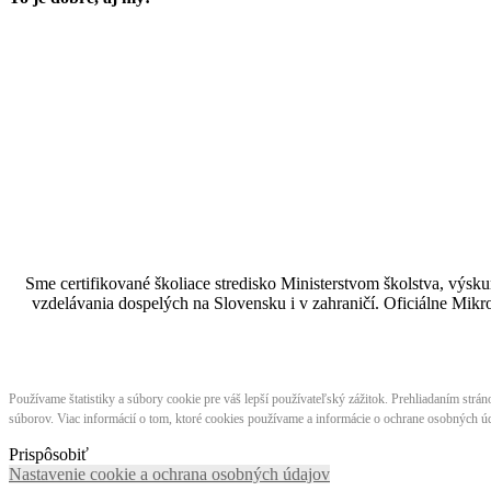
Sme certifikované školiace stredisko Ministerstvom školstva, vý
vzdelávania dospelých na Slovensku i v zahraničí.​​​​​​​​​​​​​​​​ Oficiá
Používame štatistiky a súbory cookie pre váš lepší používateľský zážitok. Prehliadaním strá
súborov. Viac informácií o tom, ktoré cookies používame a informácie o ochrane osobných úd
Prispôsobiť
Nastavenie cookie a ochrana osobných údajov