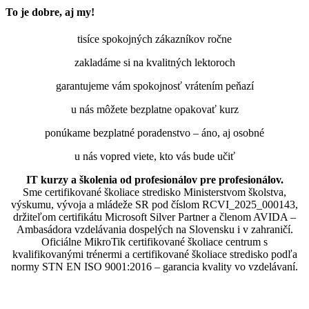
To je dobre, aj my!
tisíce spokojných zákazníkov ročne
zakladáme si na kvalitných lektoroch
garantujeme vám spokojnosť vrátením peňazí
u nás môžete bezplatne opakovať kurz
ponúkame bezplatné poradenstvo – áno, aj osobné
u nás vopred viete, kto vás bude učiť
IT kurzy a školenia od profesionálov pre profesionálov.
Sme certifikované školiace stredisko Ministerstvom školstva,
výskumu, vývoja a mládeže SR pod číslom RCVI_2025_000143,
držiteľom certifikátu Microsoft Silver Partner a členom AVIDA –
Ambasádora vzdelávania dospelých na Slovensku i v zahraničí.​​​​​​​​​​​​​​​​
Oficiálne MikroTik certifikované školiace centrum s
kvalifikovanými trénermi ​​​​​​​​​​a certifikované školiace stredisko podľa
normy STN EN ISO 9001:2016 – garancia kvality vo vzdelávaní.