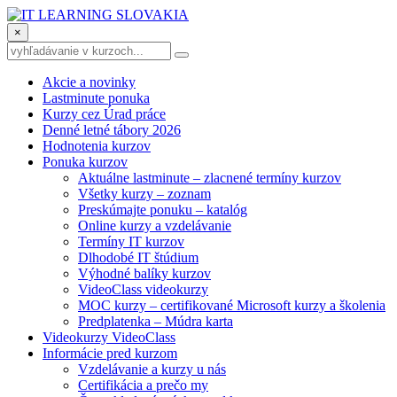
×
Akcie a novinky
Lastminute ponuka
Kurzy cez Úrad práce
Denné letné tábory 2026
Hodnotenia kurzov
Ponuka kurzov
Aktuálne lastminute – zlacnené termíny kurzov
Všetky kurzy – zoznam
Preskúmajte ponuku – katalóg
Online kurzy a vzdelávanie
Termíny IT kurzov
Dlhodobé IT štúdium
Výhodné balíky kurzov
VideoClass videokurzy
MOC kurzy – certifikované Microsoft kurzy a školenia
Predplatenka – Múdra karta
Videokurzy VideoClass
Informácie pred kurzom
Vzdelávanie a kurzy u nás
Certifikácia a prečo my