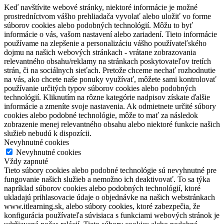
Keď navštívite webové stránky, niektoré informácie je možné
prostredníctvom vášho prehliadača vyvolať alebo uložiť vo forme
súborov cookies alebo podobných technológií. Môžu to byť
informácie o vás, vašom nastavení alebo zariadení. Tieto informácie
používame na zlepšenie a personalizáciu vášho používateľského
dojmu na našich webových stránkach - vrátane zobrazovania
relevantného obsahu/reklamy na stránkach poskytovateľov tretích
strán, či na sociálnych sieťach. Pretože chceme nechať rozhodnutie
na vás, ako chcete naše ponuky využívať, môžete sami kontrolovať
používanie určitých typov súborov cookies alebo podobných
technológií. Kliknutím na rôzne kategórie nadpisov získate ďalšie
informácie a zmeníte svoje nastavenia. Ak odmietnete určité súbory
cookies alebo podobné technológie, môže to mať za následok
zobrazenie menej relevantného obsahu alebo niektoré funkcie našich
služieb nebudú k dispozícii.
Nevyhnutné cookies
Nevyhnutné cookies
Vždy zapnuté
Tieto súbory cookies alebo podobné technológie sú nevyhnutné pre
fungovanie našich služieb a nemožno ich deaktivovať. To sa týka
napríklad súborov cookies alebo podobných technológií, ktoré
ukladajú prihlasovacie údaje o objednávke na našich webstránkach
www.itlearning.sk, alebo súbory cookies, ktoré zabezpečia, že
konfigurácia používateľa súvisiaca s funkciami webových stránok je