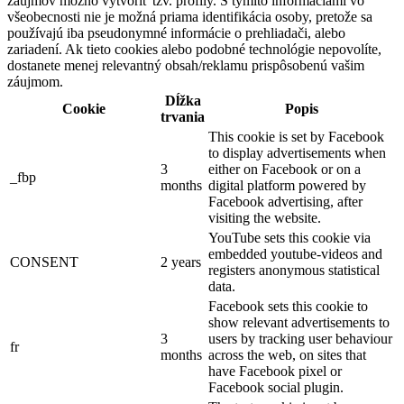
záujmov možno vytvoriť tzv. profily. S týmito informáciami vo
všeobecnosti nie je možná priama identifikácia osoby, pretože sa
používajú iba pseudonymné informácie o prehliadači, alebo
zariadení. Ak tieto cookies alebo podobné technológie nepovolíte,
dostanete menej relevantný obsah/reklamu prispôsobenú vašim
záujmom.
Dĺžka
Cookie
Popis
trvania
This cookie is set by Facebook
to display advertisements when
3
either on Facebook or on a
_fbp
months
digital platform powered by
Facebook advertising, after
visiting the website.
YouTube sets this cookie via
embedded youtube-videos and
CONSENT
2 years
registers anonymous statistical
data.
Facebook sets this cookie to
show relevant advertisements to
3
users by tracking user behaviour
fr
months
across the web, on sites that
have Facebook pixel or
Facebook social plugin.