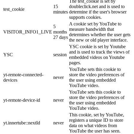
The test_cookie is set by
15
doubleclick.net and is used to
test_cookie
minutes
determine if the user's browser
supports cookies.
A cookie set by YouTube to
5
measure bandwidth that
VISITOR_INFO1_LIVE
months
determines whether the user gets
27 days
the new or old player interface.
YSC cookie is set by Youtube
and is used to track the views of
YSC
session
embedded videos on Youtube
pages.
YouTube sets this cookie to
yt-remote-connected-
store the video preferences of
never
devices
the user using embedded
YouTube video.
YouTube sets this cookie to
store the video preferences of
yt-remote-device-id
never
the user using embedded
YouTube video.
This cookie, set by YouTube,
registers a unique ID to store
yt.innertube::nextId
never
data on what videos from
YouTube the user has seen.