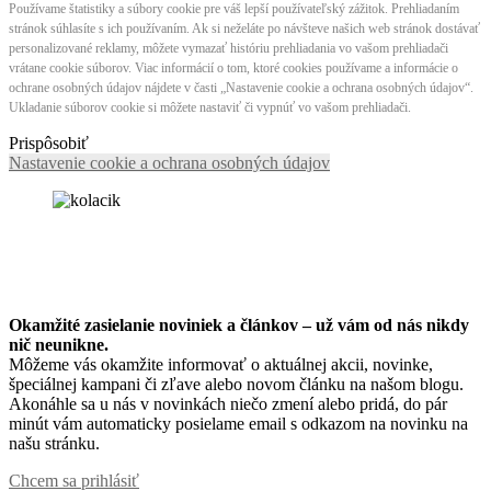
Používame štatistiky a súbory cookie pre váš lepší používateľský zážitok. Prehliadaním
stránok súhlasíte s ich používaním. Ak si neželáte po návšteve našich web stránok dostávať
personalizované reklamy, môžete vymazať históriu prehliadania vo vašom prehliadači
vrátane cookie súborov. Viac informácií o tom, ktoré cookies používame a informácie o
ochrane osobných údajov nájdete v časti „Nastavenie cookie a ochrana osobných údajov“.
Ukladanie súborov cookie si môžete nastaviť či vypnúť vo vašom prehliadači.
Prispôsobiť
Nastavenie cookie a ochrana osobných údajov
Okamžité zasielanie noviniek a článkov – u
ž vám od nás nikdy
nič neunikne.
Môžeme vás okamžite informovať o aktuálnej akcii, novinke,
špeciálnej kampani či zľave alebo novom článku na našom blogu.
Akonáhle sa u nás v novinkách niečo zmení alebo pridá, do pár
minút vám automaticky posielame email s odkazom na novinku na
našu stránku.
Chcem sa prihlásiť