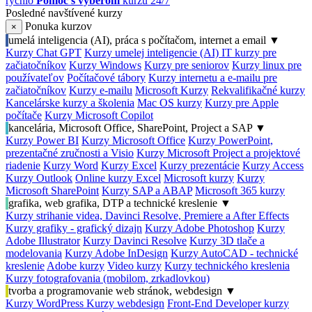
rýchlo
Pomoc s výberom
kurzu 24/7
Posledné navštívené kurzy
Ponuka kurzov
×
umelá inteligencia (AI), práca s počítačom, internet a email
▼
Kurzy Chat GPT
Kurzy umelej inteligencie (AI)
IT kurzy pre
začiatočníkov
Kurzy Windows
Kurzy pre seniorov
Kurzy linux pre
používateľov
Počítačové tábory
Kurzy internetu a e-mailu pre
začiatočníkov
Kurzy e-mailu
Microsoft Kurzy
Rekvalifikačné kurzy
Kancelárske kurzy a školenia
Mac OS kurzy
Kurzy pre Apple
počítače
Kurzy Microsoft Copilot
kancelária, Microsoft Office, SharePoint, Project a SAP
▼
Kurzy Power BI
Kurzy Microsoft Office
Kurzy PowerPoint,
prezentačné zručnosti a Visio
Kurzy Microsoft Project a projektové
riadenie
Kurzy Word
Kurzy Excel
Kurzy prezentácie
Kurzy Access
Kurzy Outlook
Online kurzy Excel
Microsoft kurzy
Kurzy
Microsoft SharePoint
Kurzy SAP a ABAP
Microsoft 365 kurzy
grafika, web grafika, DTP a technické kreslenie
▼
Kurzy strihanie videa, Davinci Resolve, Premiere a After Effects
Kurzy grafiky - grafický dizajn
Kurzy Adobe Photoshop
Kurzy
Adobe Illustrator
Kurzy Davinci Resolve
Kurzy 3D tlače a
modelovania
Kurzy Adobe InDesign
Kurzy AutoCAD - technické
kreslenie
Adobe kurzy
Video kurzy
Kurzy technického kreslenia
Kurzy fotografovania (mobilom, zrkadlovkou)
tvorba a programovanie web stránok, webdesign
▼
Kurzy WordPress
Kurzy webdesign
Front-End Developer kurzy