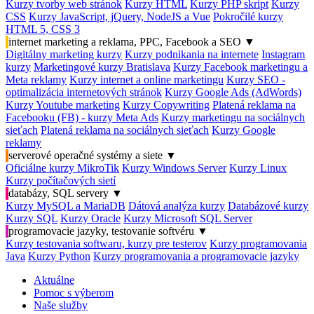
Kurzy tvorby web stránok
Kurzy HTML
Kurzy PHP skript
Kurzy
CSS
Kurzy JavaScript, jQuery, NodeJS a Vue
Pokročilé kurzy
HTML 5, CSS 3
internet marketing a reklama, PPC, Facebook a SEO
▼
Digitálny marketing kurzy
Kurzy podnikania na internete
Instagram
kurzy
Marketingové kurzy Bratislava
Kurzy Facebook marketingu a
Meta reklamy
Kurzy internet a online marketingu
Kurzy SEO -
optimalizácia internetových stránok
Kurzy Google Ads (AdWords)
Kurzy Youtube marketing
Kurzy Copywriting
Platená reklama na
Facebooku (FB) - kurzy Meta Ads
Kurzy marketingu na sociálnych
sieťach
Platená reklama na sociálnych sieťach
Kurzy Google
reklamy
serverové operačné systémy a siete
▼
Oficiálne kurzy MikroTik
Kurzy Windows Server
Kurzy Linux
Kurzy počítačových sietí
databázy, SQL servery
▼
Kurzy MySQL a MariaDB
Dátová analýza kurzy
Databázové kurzy
Kurzy SQL
Kurzy Oracle
Kurzy Microsoft SQL Server
programovacie jazyky, testovanie softvéru
▼
Kurzy testovania softwaru, kurzy pre testerov
Kurzy programovania
Java
Kurzy Python
Kurzy programovania a programovacie jazyky
Aktuálne
Pomoc s výberom
Naše služby