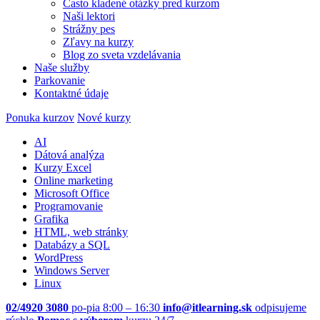
Často kladené otázky pred kurzom
Naši lektori
Strážny pes
Zľavy na kurzy
Blog zo sveta vzdelávania
Naše služby
Parkovanie
Kontaktné údaje
Ponuka kurzov
Nové kurzy
AI
Dátová analýza
Kurzy Excel
Online marketing
Microsoft Office
Programovanie
Grafika
HTML, web stránky
Databázy a SQL
WordPress
Windows Server
Linux
02/4920 3080
po-pia 8:00 – 16:30
info@itlearning.sk
odpisujeme