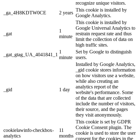
recognize unique visitors.
This cookie is installed by
_ga_4H8KDTW0CE
2 years
Google Analytics.
This cookie is installed by
Google Universal Analytics to
1
_gat
restrain request rate and thus
minute
limit the collection of data on
high traffic sites.
1
Set by Google to distinguish
_gat_gtag_UA_4041841_1
minute
users.
Installed by Google Analytics,
_gid cookie stores information
on how visitors use a website,
while also creating an
analytics report of the
_gid
1 day
website's performance. Some
of the data that are collected
include the number of visitors,
their source, and the pages
they visit anonymously.
This cookie is set by GDPR
Cookie Consent plugin. The
cookielawinfo-checkbox-
11
cookie is used to store the user
analytics
months
consent for the cookies in the