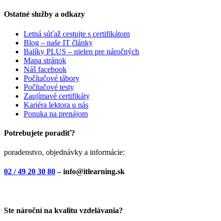
Ostatné služby a odkazy
Letná súťaž cestujte s certifikátom
Blog – naše IT články
Balíky PLUS – nielen pre náročných
Mapa stránok
Náš facebook
Počítačové tábory
Počítačové testy
Zaujímavé certifikáty
Kariéra lektora u nás
Ponuka na prenájom
Potrebujete poradiť?
poradenstvo, objednávky a informácie:
02 / 49 20 30 80
– info@itlearning.sk
Ste nároční na kvalitu vzdelávania?