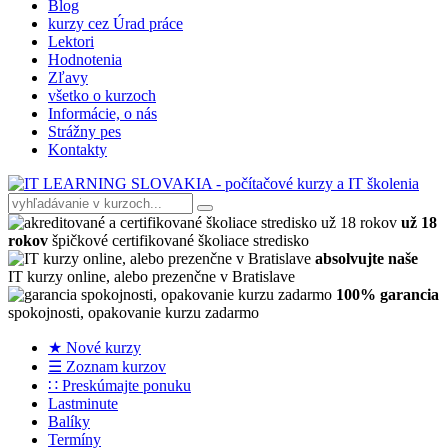
Blog
kurzy cez Úrad práce
Lektori
Hodnotenia
Zľavy
všetko o kurzoch
Informácie, o nás
Strážny pes
Kontakty
už 18
rokov
špičkové certifikované školiace stredisko
absolvujte naše
IT kurzy online, alebo prezenčne v Bratislave
100% garancia
spokojnosti, opakovanie kurzu zadarmo
★ Nové kurzy
☰ Zoznam kurzov
∷ Preskúmajte ponuku
Lastminute
Balíky
Termíny