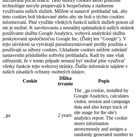
udržiavaná počas relácií. Tieto súbory cookies alebo podobné
technológie navyše prispievajú k bezpečnému a riadnemu
využívaniu našich služieb. Môžete si nastaviť prehliadač tak, aby
tieto cookies boli blokované alebo aby ste boli o týchto cookies
informovaní. Plné využitie všetkých funkcií našich služieb potom už
nie je možné. K navrhovaniu a neustálej optimalizácii našich stránok
používame službu Google Analytics, webovú analytickú službu
poskytovanú spoločnosťou Google Inc. (Ďalej len "Google"). V
tejto súvislosti sa vytvárajú pseudonymizované profily použitia a
používajú sa súbory cookies. Ukladanie cookies môžete zabrániť
nastavením príslušného softvéru prehliadača. Radi by sme však
zdôraznili, že v tomto prípade nemusí byť možné plne využívať
všetky funkcie tejto webovej stránky. Ďalšie informácie nájdete v
našich zásadách ochrany osobných údajov.
Dĺžka
Cookie
Popis
trvania
The _ga cookie, installed by
Google Analytics, calculates
visitor, session and campaign
data and also keeps track of
site usage for the site's
_ga
2 years
analytics report. The cookie
stores information
anonymously and assigns a
randomly generated number to