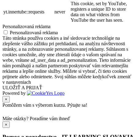
This cookie, set by YouTube,
registers a unique ID to store
yt.innertube::requests
never
data on what videos from
YouTube the user has seen.
Personalizovaná reklama
Personalizovaná reklama
Táto stránka používa cookies a iné sledovacie technológie na
zlepšenie vášho zážitku pri prehliadaní, na analýzu návštevnosti
stránky, a na zobrazovanie personalizovanej reklamy. Súhlasom s
cookies umožníte, aby sme zbierali údaje o vašom správaní na
webe, vrátane ad_user_data a ad_personalization. Tieto informácie
nám pomáhajú a našim partnerom poskytovať vám relevantnejšiu
reklamu a lepšie online služby. Môžete si vybrať, či tieto cookies
prijmete alebo odmietnete. Svoj súhlas môžete kedykoľvek zmeniť
v nastaveniach
ULOŽIŤ A PRIJAŤ
Powered by
×
Pomôžem vám s výberom kurzu. Pýtajte sa!
Máte otázky?
Poradíme vám ihneď
×
Pomoc a poradenstvo - IT LEARNING SLOVAKIA