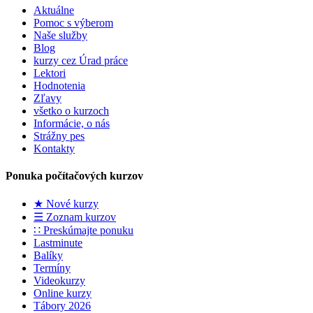
Aktuálne
Pomoc s výberom
Naše služby
Blog
kurzy cez Úrad práce
Lektori
Hodnotenia
Zľavy
všetko o kurzoch
Informácie, o nás
Strážny pes
Kontakty
Ponuka počítačových kurzov
★ Nové kurzy
☰ Zoznam kurzov
∷ Preskúmajte ponuku
Lastminute
Balíky
Termíny
Videokurzy
Online kurzy
Tábory 2026