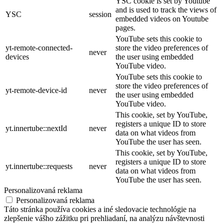
YSC cookie is set by Youtube
and is used to track the views of
YSC
session
embedded videos on Youtube
pages.
YouTube sets this cookie to
yt-remote-connected-
store the video preferences of
never
devices
the user using embedded
YouTube video.
YouTube sets this cookie to
store the video preferences of
yt-remote-device-id
never
the user using embedded
YouTube video.
This cookie, set by YouTube,
registers a unique ID to store
yt.innertube::nextId
never
data on what videos from
YouTube the user has seen.
This cookie, set by YouTube,
registers a unique ID to store
yt.innertube::requests
never
data on what videos from
YouTube the user has seen.
Personalizovaná reklama
Personalizovaná reklama
Táto stránka používa cookies a iné sledovacie technológie na
zlepšenie vášho zážitku pri prehliadaní, na analýzu návštevnosti