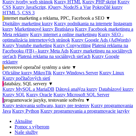
Kurzy tvorby web stránok
Kurzy HTML
Kurzy PHP skript
Kurzy
CSS
Kurzy JavaScript, jQuery, NodeJS a Vue
Pokročilé kurzy
HTML 5, CSS 3
internet marketing a reklama, PPC, Facebook a SEO
▼
Digitálny marketing kurzy
Kurzy podnikania na internete
Instagram
kurzy
Marketingové kurzy Bratislava
Kurzy Facebook marketingu a
Meta reklamy
Kurzy internet a online marketingu
Kurzy SEO -
optimalizácia internetových stránok
Kurzy Google Ads (AdWords)
Kurzy Youtube marketing
Kurzy Copywriting
Platená reklama na
Facebooku (FB) - kurzy Meta Ads
Kurzy marketingu na sociálnych
sieťach
Platená reklama na sociálnych sieťach
Kurzy Google
reklamy
serverové operačné systémy a siete
▼
Oficiálne kurzy MikroTik
Kurzy Windows Server
Kurzy Linux
Kurzy počítačových sietí
databázy, SQL servery
▼
Kurzy MySQL a MariaDB
Dátová analýza kurzy
Databázové kurzy
Kurzy SQL
Kurzy Oracle
Kurzy Microsoft SQL Server
programovacie jazyky, testovanie softvéru
▼
Kurzy testovania softwaru, kurzy pre testerov
Kurzy programovania
Java
Kurzy Python
Kurzy programovania a programovacie jazyky
Aktuálne
Pomoc s výberom
Naše služby