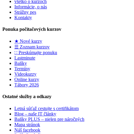
všetko o kurzoch
Informácie, o nás
Strážny pes
Kontakty
Ponuka počítačových kurzov
★ Nové kurzy
☰ Zoznam kurzov
∷ Preskúmajte ponuku
Lastminute
Balíky
Termíny
Videokurzy
Online kurzy
Tábory 2026
Ostatné služby a odkazy
Letná súťaž cestujte s certifikátom
Blog – naše IT články
Balíky PLUS – nielen pre náročných
Mapa stránok
Náš facebook