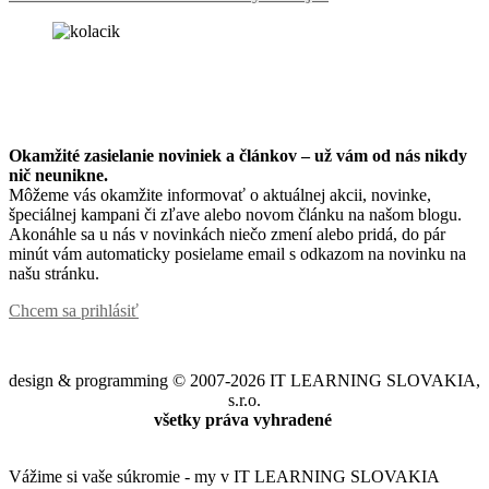
Okamžité zasielanie noviniek a článkov – u
ž vám od nás nikdy
nič neunikne.
Môžeme vás okamžite informovať o aktuálnej akcii, novinke,
špeciálnej kampani či zľave alebo novom článku na našom blogu.
Akonáhle sa u nás v novinkách niečo zmení alebo pridá, do pár
minút vám automaticky posielame email s odkazom na novinku na
našu stránku.
Chcem sa prihlásiť
design & programming © 2007-2026 IT LEARNING SLOVAKIA,
s.r.o.
všetky práva vyhradené
Vážime si vaše súkromie - my v IT LEARNING SLOVAKIA