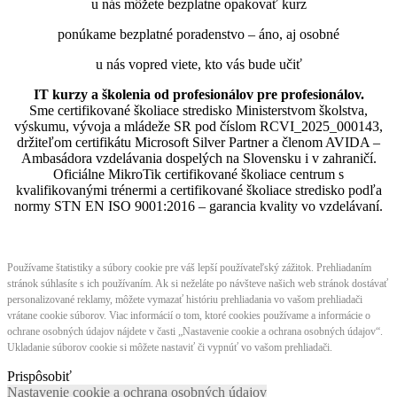
u nás môžete bezplatne opakovať kurz
ponúkame bezplatné poradenstvo – áno, aj osobné
u nás vopred viete, kto vás bude učiť
IT kurzy a školenia od profesionálov pre profesionálov.
Sme certifikované školiace stredisko Ministerstvom školstva,
výskumu, vývoja a mládeže SR pod číslom RCVI_2025_000143,
držiteľom certifikátu Microsoft Silver Partner a členom AVIDA –
Ambasádora vzdelávania dospelých na Slovensku i v zahraničí.​​​​​​​​​​​​​​​​
Oficiálne MikroTik certifikované školiace centrum s
kvalifikovanými trénermi ​​​​​​​​​​a certifikované školiace stredisko podľa
normy STN EN ISO 9001:2016 – garancia kvality vo vzdelávaní.
Používame štatistiky a súbory cookie pre váš lepší používateľský zážitok. Prehliadaním
stránok súhlasíte s ich používaním. Ak si neželáte po návšteve našich web stránok dostávať
personalizované reklamy, môžete vymazať históriu prehliadania vo vašom prehliadači
vrátane cookie súborov. Viac informácií o tom, ktoré cookies používame a informácie o
ochrane osobných údajov nájdete v časti „Nastavenie cookie a ochrana osobných údajov“.
Ukladanie súborov cookie si môžete nastaviť či vypnúť vo vašom prehliadači.
Prispôsobiť
Nastavenie cookie a ochrana osobných údajov