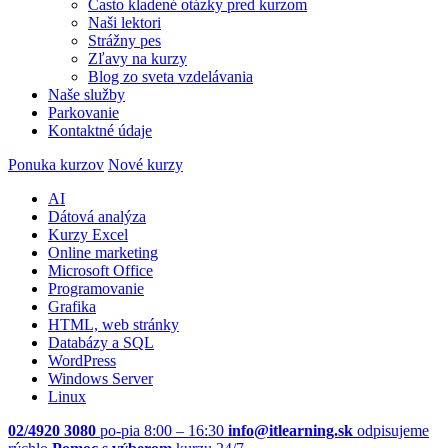
Často kladené otázky pred kurzom
Naši lektori
Strážny pes
Zľavy na kurzy
Blog zo sveta vzdelávania
Naše služby
Parkovanie
Kontaktné údaje
Ponuka kurzov
Nové kurzy
AI
Dátová analýza
Kurzy Excel
Online marketing
Microsoft Office
Programovanie
Grafika
HTML, web stránky
Databázy a SQL
WordPress
Windows Server
Linux
02/4920 3080
po-pia 8:00 – 16:30
info@itlearning.sk
odpisujeme