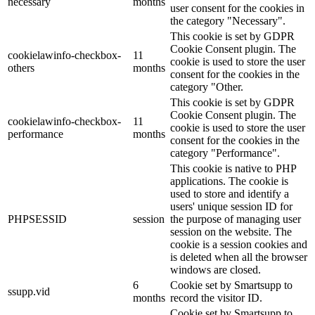
necessary
months
user consent for the cookies in
the category "Necessary".
This cookie is set by GDPR
Cookie Consent plugin. The
cookielawinfo-checkbox-
11
cookie is used to store the user
others
months
consent for the cookies in the
category "Other.
This cookie is set by GDPR
Cookie Consent plugin. The
cookielawinfo-checkbox-
11
cookie is used to store the user
performance
months
consent for the cookies in the
category "Performance".
This cookie is native to PHP
applications. The cookie is
used to store and identify a
users' unique session ID for
PHPSESSID
session
the purpose of managing user
session on the website. The
cookie is a session cookies and
is deleted when all the browser
windows are closed.
6
Cookie set by Smartsupp to
ssupp.vid
months
record the visitor ID.
Cookie set by Smartsupp to