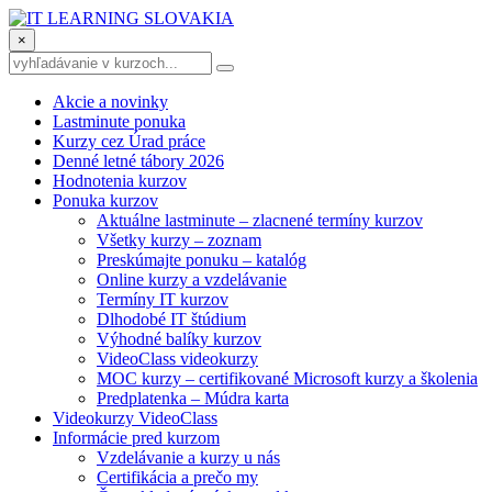
×
Akcie a novinky
Lastminute ponuka
Kurzy cez Úrad práce
Denné letné tábory 2026
Hodnotenia kurzov
Ponuka kurzov
Aktuálne lastminute – zlacnené termíny kurzov
Všetky kurzy – zoznam
Preskúmajte ponuku – katalóg
Online kurzy a vzdelávanie
Termíny IT kurzov
Dlhodobé IT štúdium
Výhodné balíky kurzov
VideoClass videokurzy
MOC kurzy – certifikované Microsoft kurzy a školenia
Predplatenka – Múdra karta
Videokurzy VideoClass
Informácie pred kurzom
Vzdelávanie a kurzy u nás
Certifikácia a prečo my