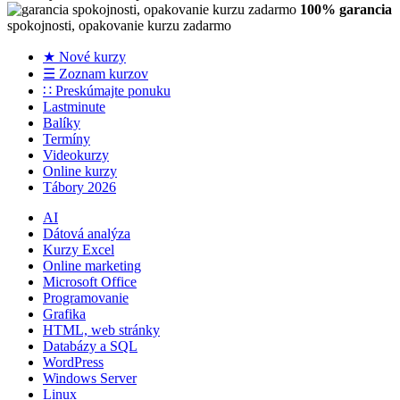
100% garancia
spokojnosti, opakovanie kurzu zadarmo
★ Nové kurzy
☰ Zoznam kurzov
∷ Preskúmajte ponuku
Lastminute
Balíky
Termíny
Videokurzy
Online kurzy
Tábory 2026
AI
Dátová analýza
Kurzy Excel
Online marketing
Microsoft Office
Programovanie
Grafika
HTML, web stránky
Databázy a SQL
WordPress
Windows Server
Linux