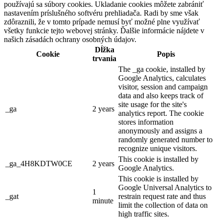
používajú sa súbory cookies. Ukladanie cookies môžete zabrániť
nastavením príslušného softvéru prehliadača. Radi by sme však
zdôraznili, že v tomto prípade nemusí byť možné plne využívať
všetky funkcie tejto webovej stránky. Ďalšie informácie nájdete v
našich zásadách ochrany osobných údajov.
Dĺžka
Cookie
Popis
trvania
The _ga cookie, installed by
Google Analytics, calculates
visitor, session and campaign
data and also keeps track of
site usage for the site's
_ga
2 years
analytics report. The cookie
stores information
anonymously and assigns a
randomly generated number to
recognize unique visitors.
This cookie is installed by
_ga_4H8KDTW0CE
2 years
Google Analytics.
This cookie is installed by
Google Universal Analytics to
1
_gat
restrain request rate and thus
minute
limit the collection of data on
high traffic sites.