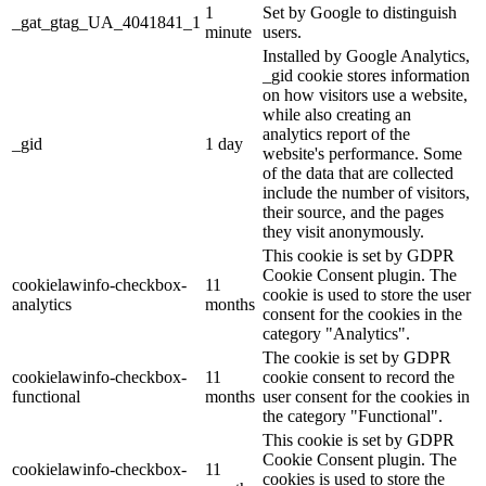
1
Set by Google to distinguish
_gat_gtag_UA_4041841_1
minute
users.
Installed by Google Analytics,
_gid cookie stores information
on how visitors use a website,
while also creating an
analytics report of the
_gid
1 day
website's performance. Some
of the data that are collected
include the number of visitors,
their source, and the pages
they visit anonymously.
This cookie is set by GDPR
Cookie Consent plugin. The
cookielawinfo-checkbox-
11
cookie is used to store the user
analytics
months
consent for the cookies in the
category "Analytics".
The cookie is set by GDPR
cookielawinfo-checkbox-
11
cookie consent to record the
functional
months
user consent for the cookies in
the category "Functional".
This cookie is set by GDPR
Cookie Consent plugin. The
cookielawinfo-checkbox-
11
cookies is used to store the