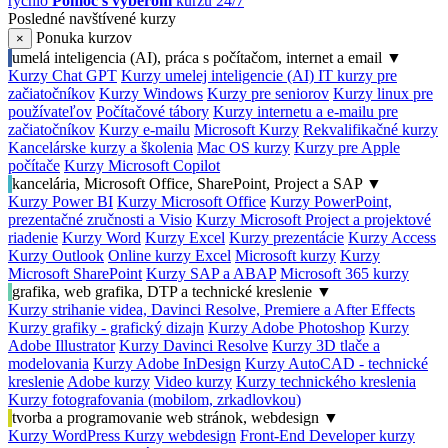
rýchlo
Pomoc s výberom
kurzu 24/7
Posledné navštívené kurzy
Ponuka kurzov
×
umelá inteligencia (AI), práca s počítačom, internet a email
▼
Kurzy Chat GPT
Kurzy umelej inteligencie (AI)
IT kurzy pre
začiatočníkov
Kurzy Windows
Kurzy pre seniorov
Kurzy linux pre
používateľov
Počítačové tábory
Kurzy internetu a e-mailu pre
začiatočníkov
Kurzy e-mailu
Microsoft Kurzy
Rekvalifikačné kurzy
Kancelárske kurzy a školenia
Mac OS kurzy
Kurzy pre Apple
počítače
Kurzy Microsoft Copilot
kancelária, Microsoft Office, SharePoint, Project a SAP
▼
Kurzy Power BI
Kurzy Microsoft Office
Kurzy PowerPoint,
prezentačné zručnosti a Visio
Kurzy Microsoft Project a projektové
riadenie
Kurzy Word
Kurzy Excel
Kurzy prezentácie
Kurzy Access
Kurzy Outlook
Online kurzy Excel
Microsoft kurzy
Kurzy
Microsoft SharePoint
Kurzy SAP a ABAP
Microsoft 365 kurzy
grafika, web grafika, DTP a technické kreslenie
▼
Kurzy strihanie videa, Davinci Resolve, Premiere a After Effects
Kurzy grafiky - grafický dizajn
Kurzy Adobe Photoshop
Kurzy
Adobe Illustrator
Kurzy Davinci Resolve
Kurzy 3D tlače a
modelovania
Kurzy Adobe InDesign
Kurzy AutoCAD - technické
kreslenie
Adobe kurzy
Video kurzy
Kurzy technického kreslenia
Kurzy fotografovania (mobilom, zrkadlovkou)
tvorba a programovanie web stránok, webdesign
▼
Kurzy WordPress
Kurzy webdesign
Front-End Developer kurzy