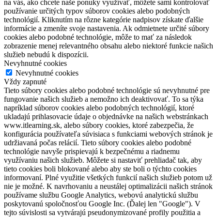
na vás, ako chcete naše ponuky využívať, môžete sami kontrolovať
používanie určitých typov súborov cookies alebo podobných
technológií. Kliknutím na rôzne kategórie nadpisov získate ďalšie
informácie a zmeníte svoje nastavenia. Ak odmietnete určité súbory
cookies alebo podobné technológie, môže to mať za následok
zobrazenie menej relevantného obsahu alebo niektoré funkcie našich
služieb nebudú k dispozícii.
Nevyhnutné cookies
Nevyhnutné cookies
Vždy zapnuté
Tieto súbory cookies alebo podobné technológie sú nevyhnutné pre
fungovanie našich služieb a nemožno ich deaktivovať. To sa týka
napríklad súborov cookies alebo podobných technológií, ktoré
ukladajú prihlasovacie údaje o objednávke na našich webstránkach
www.itlearning.sk, alebo súbory cookies, ktoré zabezpečia, že
konfigurácia používateľa súvisiaca s funkciami webových stránok je
udržiavaná počas relácií. Tieto súbory cookies alebo podobné
technológie navyše prispievajú k bezpečnému a riadnemu
využívaniu našich služieb. Môžete si nastaviť prehliadač tak, aby
tieto cookies boli blokované alebo aby ste boli o týchto cookies
informovaní. Plné využitie všetkých funkcií našich služieb potom už
nie je možné. K navrhovaniu a neustálej optimalizácii našich stránok
používame službu Google Analytics, webovú analytickú službu
poskytovanú spoločnosťou Google Inc. (Ďalej len "Google"). V
tejto súvislosti sa vytvárajú pseudonymizované profily použitia a