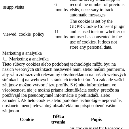
6
record the number of previous
ssupp.visits
months
visits, necessary to track
automatic messages.
The cookie is set by the
GDPR Cookie Consent plugin
11
and is used to store whether or
viewed_cookie_policy
months
not user has consented to the
use of cookies. It does not
store any personal data.
Marketing a analytika
Marketing a analytika
Tieto súbory cookies alebo podobnej technológie môžu byť na
našich webových stránkach nastavené nami alebo našimi partnermi,
aby vám zobrazovali relevantný obsah/reklamu na našich webových
stránkach aj na webových stránkach tretích strán. Na základe vašich
záujmov možno vytvoriť tzv. profily. S týmito informáciami vo
všeobecnosti nie je možná priama identifikácia osoby, pretože sa
používajú iba pseudonymné informácie o prehliadači, alebo
zariadení. Ak tieto cookies alebo podobné technológie nepovolíte,
dostanete menej relevantný obsah/reklamu prispôsobenú vašim
záujmom.
Dĺžka
Cookie
Popis
trvania
This cookie is set by Facebook