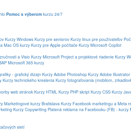
hlo
Pomoc s výberom
kurzu 24/7
kov
Kurzy Windows
Kurzy pre seniorov
Kurzy linux pre používateľov
Poč
ia
Mac OS kurzy
Kurzy pre Apple počítače
Kurzy Microsoft Copilot
ručnosti a Visio
Kurzy Microsoft Project a projektové riadenie
Kurzy W
ABAP
Microsoft 365 kurzy
rafiky - grafický dizajn
Kurzy Adobe Photoshop
Kurzy Adobe Illustrator
y
Kurzy technického kreslenia
Kurzy fotografovania (mobilom, zrkadlov
vorby web stránok
Kurzy HTML
Kurzy PHP skript
Kurzy CSS
Kurzy Jav
zy
Marketingové kurzy Bratislava
Kurzy Facebook marketingu a Meta r
keting
Kurzy Copywriting
Platená reklama na Facebooku (FB) - kurzy
tačových sietí