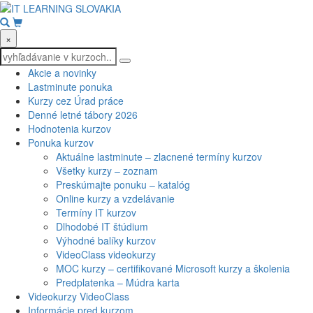
×
Akcie a novinky
Lastminute ponuka
Kurzy cez Úrad práce
Denné letné tábory 2026
Hodnotenia kurzov
Ponuka kurzov
Aktuálne lastminute – zlacnené termíny kurzov
Všetky kurzy – zoznam
Preskúmajte ponuku – katalóg
Online kurzy a vzdelávanie
Termíny IT kurzov
Dlhodobé IT štúdium
Výhodné balíky kurzov
VideoClass videokurzy
MOC kurzy – certifikované Microsoft kurzy a školenia
Predplatenka – Múdra karta
Videokurzy VideoClass
Informácie pred kurzom