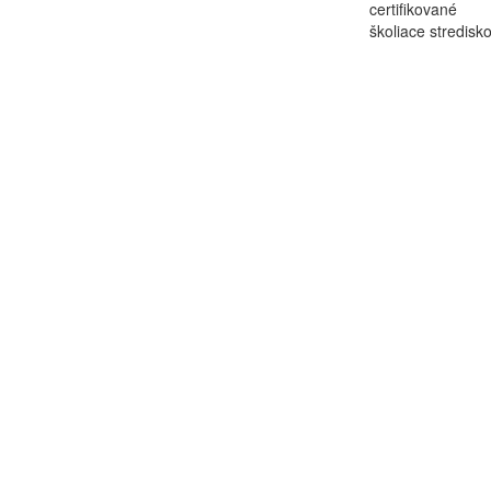
certifikované
školiace stredisk