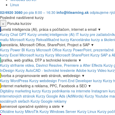
Linux
02/4920 3080
po-pia 8:00 – 16:30
info@itlearning.sk
odpisujeme rýc
Posledné navštívené kurzy
×
Ponuka kurzov
umelá inteligencia (AI), práca s počítačom, internet a email
▼
Kurzy Chat GPT
Kurzy umelej inteligencie (AI)
IT kurzy pre začiatoční
mailu
Microsoft Kurzy
Rekvalifikačné kurzy
Kancelárske kurzy a školen
kancelária, Microsoft Office, SharePoint, Project a SAP
▼
Kurzy Power BI
Kurzy Microsoft Office
Kurzy PowerPoint, prezentačné z
kurzy Excel
Microsoft kurzy
Kurzy Microsoft SharePoint
Kurzy SAP a 
grafika, web grafika, DTP a technické kreslenie
▼
Kurzy strihanie videa, Davinci Resolve, Premiere a After Effects
Kurzy g
InDesign
Kurzy AutoCAD - technické kreslenie
Adobe kurzy
Video kurz
tvorba a programovanie web stránok, webdesign
▼
Kurzy WordPress
Kurzy webdesign
Front-End Developer kurzy
Kurzy t
internet marketing a reklama, PPC, Facebook a SEO
▼
Digitálny marketing kurzy
Kurzy podnikania na internete
Instagram kur
internetových stránok
Kurzy Google Ads (AdWords)
Kurzy Youtube mar
sociálnych sieťach
Kurzy Google reklamy
serverové operačné systémy a siete
▼
Oficiálne kurzy MikroTik
Kurzy Windows Server
Kurzy Linux
Kurzy počí