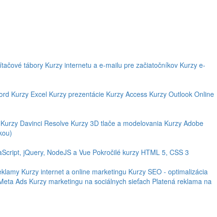
ítačové tábory
Kurzy internetu a e-mailu pre začiatočníkov
Kurzy e-
ord
Kurzy Excel
Kurzy prezentácie
Kurzy Access
Kurzy Outlook
Online
Kurzy Davinci Resolve
Kurzy 3D tlače a modelovania
Kurzy Adobe
kou)
aScript, jQuery, NodeJS a Vue
Pokročilé kurzy HTML 5, CSS 3
eklamy
Kurzy internet a online marketingu
Kurzy SEO - optimalizácia
 Meta Ads
Kurzy marketingu na sociálnych sieťach
Platená reklama na