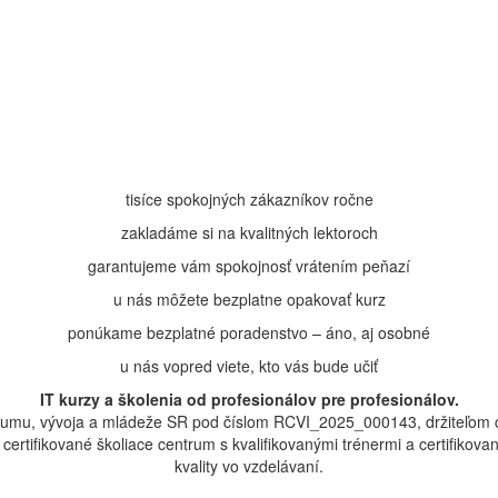
tisíce spokojných zákazníkov ročne
zakladáme si na kvalitných lektoroch
garantujeme vám spokojnosť vrátením peňazí
u nás môžete bezplatne opakovať kurz
ponúkame bezplatné poradenstvo – áno, aj osobné
u nás vopred viete, kto vás bude učiť
IT kurzy a školenia od profesionálov pre profesionálov.
ýskumu, vývoja a mládeže SR pod číslom RCVI_2025_000143, držiteľom c
MikroTik certifikované školiace centrum s kvalifikovanými trénermi ​​​​​​​​​​a
kvality vo vzdelávaní.