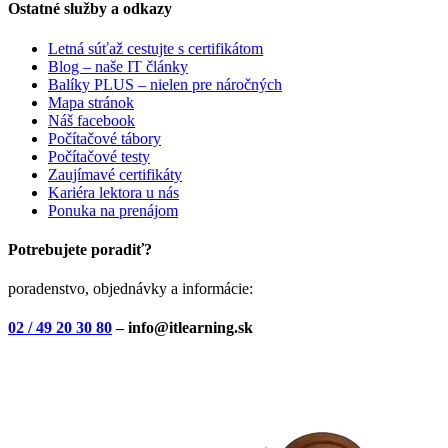
Ostatné služby a odkazy
Letná súťaž cestujte s certifikátom
Blog – naše IT články
Balíky PLUS – nielen pre náročných
Mapa stránok
Náš facebook
Počítačové tábory
Počítačové testy
Zaujímavé certifikáty
Kariéra lektora u nás
Ponuka na prenájom
Potrebujete poradiť?
poradenstvo, objednávky a informácie:
02 / 49 20 30 80
– info@itlearning.sk