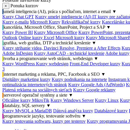
Posledné navštívené kurzy
Ponuka kurzov
×
umelá inteligencia (AI), práca s počítačom, internet a email
▼
Kurzy Chat GPT
Kurzy umelej inteligencie (AI)
IT kurzy pre začiat
Kurzy e-mailu
Microsoft Kurzy
Rekvalifikačné kurzy
Kancelárske ku
kancelária, Microsoft Office, SharePoint, Project a SAP
▼
Kurzy Power BI
Kurzy Microsoft Office
Kurzy PowerPoint, prezenta
Outlook
Online kurzy Excel
Microsoft kurzy
Kurzy Microsoft ShareP
grafika, web grafika, DTP a technické kreslenie
▼
Kurzy strihanie videa, Davinci Resolve, Premiere a After Effects
Kurz
Adobe InDesign
Kurzy AutoCAD - technické kreslenie
Adobe kurzy
tvorba a programovanie web stránok, webdesign
▼
Kurzy WordPress
Kurzy webdesign
Front-End Developer kurzy
Kurz
3
internet marketing a reklama, PPC, Facebook a SEO
▼
Digitálny marketing kurzy
Kurzy podnikania na internete
Instagram k
optimalizácia internetových stránok
Kurzy Google Ads (AdWords)
K
Platená reklama na sociálnych sieťach
Kurzy Google reklamy
serverové operačné systémy a siete
▼
Oficiálne kurzy MikroTik
Kurzy Windows Server
Kurzy Linux
Kurzy
databázy, SQL servery
▼
Kurzy MySQL a MariaDB
Dátová analýza kurzy
Databázové kurzy
programovacie jazyky, testovanie softvéru
▼
Kurzy testovania softwaru, kurzy pre testerov
Kurzy programovania 