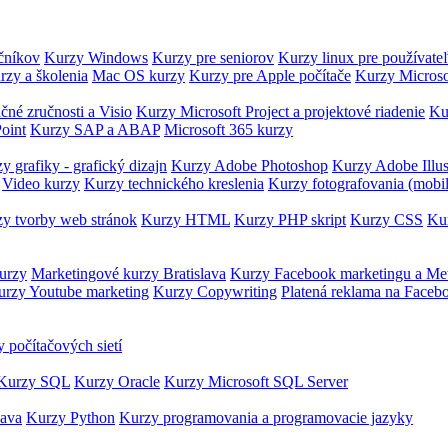
očníkov
Kurzy Windows
Kurzy pre seniorov
Kurzy linux pre používate
rzy a školenia
Mac OS kurzy
Kurzy pre Apple počítače
Kurzy Microso
čné zručnosti a Visio
Kurzy Microsoft Project a projektové riadenie
Ku
oint
Kurzy SAP a ABAP
Microsoft 365 kurzy
y grafiky - grafický dizajn
Kurzy Adobe Photoshop
Kurzy Adobe Illus
Video kurzy
Kurzy technického kreslenia
Kurzy fotografovania (mobi
y tvorby web stránok
Kurzy HTML
Kurzy PHP skript
Kurzy CSS
Kur
urzy
Marketingové kurzy Bratislava
Kurzy Facebook marketingu a Me
urzy Youtube marketing
Kurzy Copywriting
Platená reklama na Faceb
 počítačových sietí
Kurzy SQL
Kurzy Oracle
Kurzy Microsoft SQL Server
Java
Kurzy Python
Kurzy programovania a programovacie jazyky