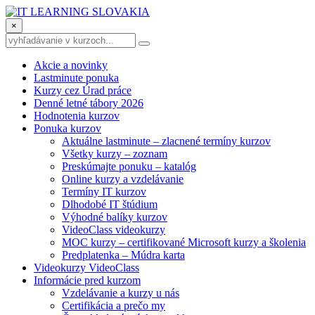
×
Akcie a novinky
Lastminute ponuka
Kurzy cez Úrad práce
Denné letné tábory 2026
Hodnotenia kurzov
Ponuka kurzov
Aktuálne lastminute – zlacnené termíny kurzov
Všetky kurzy – zoznam
Preskúmajte ponuku – katalóg
Online kurzy a vzdelávanie
Termíny IT kurzov
Dlhodobé IT štúdium
Výhodné balíky kurzov
VideoClass videokurzy
MOC kurzy – certifikované Microsoft kurzy a školenia
Predplatenka – Múdra karta
Videokurzy VideoClass
Informácie pred kurzom
Vzdelávanie a kurzy u nás
Certifikácia a prečo my