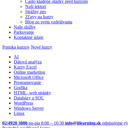
Často kladené otázky pred kurzom
Naši lektori
Strážny pes
Zľavy na kurzy
Blog zo sveta vzdelávania
Naše služby
Parkovanie
Kontaktné údaje
Ponuka kurzov
Nové kurzy
AI
Dátová analýza
Kurzy Excel
Online marketing
Microsoft Office
Programovanie
Grafika
HTML, web stránky
Databázy a SQL
WordPress
Windows Server
Linux
02/4920 3080
po-pia 8:00 – 16:30
info@itlearning.sk
odpisujeme rý