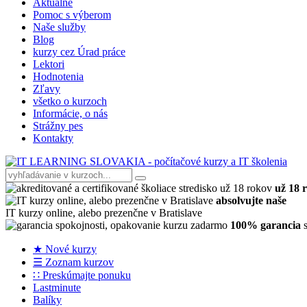
Aktuálne
Pomoc s výberom
Naše služby
Blog
kurzy cez Úrad práce
Lektori
Hodnotenia
Zľavy
všetko o kurzoch
Informácie, o nás
Strážny pes
Kontakty
už 18 
absolvujte naše
IT kurzy online, alebo prezenčne v Bratislave
100% garancia
s
★ Nové kurzy
☰ Zoznam kurzov
∷ Preskúmajte ponuku
Lastminute
Balíky