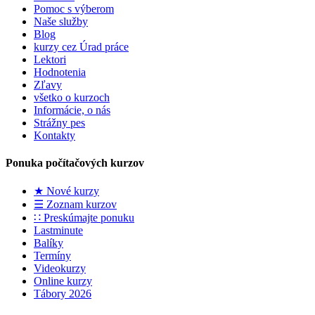
Pomoc s výberom
Naše služby
Blog
kurzy cez Úrad práce
Lektori
Hodnotenia
Zľavy
všetko o kurzoch
Informácie, o nás
Strážny pes
Kontakty
Ponuka počítačových kurzov
★ Nové kurzy
☰ Zoznam kurzov
∷ Preskúmajte ponuku
Lastminute
Balíky
Termíny
Videokurzy
Online kurzy
Tábory 2026