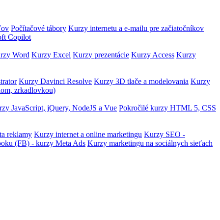
ľov
Počítačové tábory
Kurzy internetu a e-mailu pre začiatočníkov
ft Copilot
rzy Word
Kurzy Excel
Kurzy prezentácie
Kurzy Access
Kurzy
trator
Kurzy Davinci Resolve
Kurzy 3D tlače a modelovania
Kurzy
lom, zrkadlovkou)
zy JavaScript, jQuery, NodeJS a Vue
Pokročilé kurzy HTML 5, CSS
ta reklamy
Kurzy internet a online marketingu
Kurzy SEO -
ooku (FB) - kurzy Meta Ads
Kurzy marketingu na sociálnych sieťach