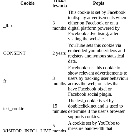
Dĺžka
Cookie
Popis
trvania
This cookie is set by Facebook
to display advertisements when
3
either on Facebook or on a
_fbp
months
digital platform powered by
Facebook advertising, after
visiting the website.
YouTube sets this cookie via
embedded youtube-videos and
CONSENT
2 years
registers anonymous statistical
data.
Facebook sets this cookie to
show relevant advertisements to
3
users by tracking user behaviour
fr
months
across the web, on sites that
have Facebook pixel or
Facebook social plugin.
The test_cookie is set by
15
doubleclick.net and is used to
test_cookie
minutes
determine if the user's browser
supports cookies.
A cookie set by YouTube to
5
measure bandwidth that
VISITOR_INFO1_LIVE
months