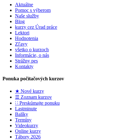
Aktuálne
Pomoc s výberom
Naše služby
Blog
kurzy cez Úrad práce
Lektori
Hodnotenia
Zľavy
všetko o kurzoch
Informácie, o nás
Strážny pes
Kontakty
Ponuka počítačových kurzov
★ Nové kurzy
☰ Zoznam kurzov
∷ Preskúmajte ponuku
Lastminute
Balíky
Termíny
Videokurzy
Online kurzy
Tábory 2026