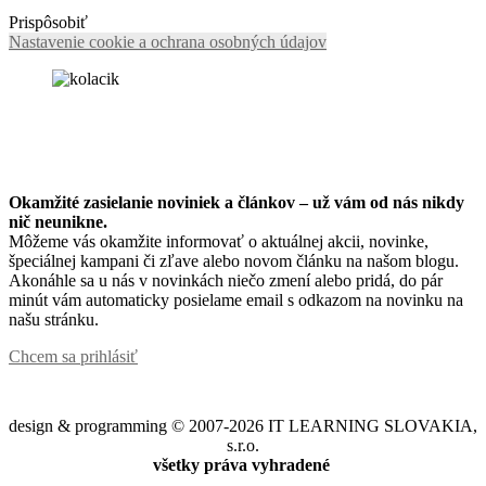
Prispôsobiť
Nastavenie cookie a ochrana osobných údajov
Okamžité zasielanie noviniek a článkov – u
ž vám od nás nikdy
nič neunikne.
Môžeme vás okamžite informovať o aktuálnej akcii, novinke,
špeciálnej kampani či zľave alebo novom článku na našom blogu.
Akonáhle sa u nás v novinkách niečo zmení alebo pridá, do pár
minút vám automaticky posielame email s odkazom na novinku na
našu stránku.
Chcem sa prihlásiť
design & programming © 2007-2026 IT LEARNING SLOVAKIA,
s.r.o.
všetky práva vyhradené