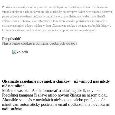
Používame štatistiky a súbory cookie pre váš lepší používateľský zážitok. Prehliadaním
stránok súhlasíte s ich používaním. Ak si neželáte po návšteve našich web stránok dostávať
personalizované reklamy, môžete vymazať históriu prehliadania vo vašom prehliadači
vrátane cookie súborov. Viac informácií o tom, ktoré cookies používame a informácie o
ochrane osobných údajov nájdete v časti „Nastavenie cookie a ochrana osobných údajov“.
Ukladanie súborov cookie si môžete nastaviť či vypnúť vo vašom prehliadači.
Prispôsobiť
Nastavenie cookie a ochrana osobných údajov
Okamžité zasielanie noviniek a článkov – u
ž vám od nás nikdy
nič neunikne.
Môžeme vás okamžite informovať o aktuálnej akcii, novinke,
špeciálnej kampani či zľave alebo novom článku na našom blogu.
Akonáhle sa u nás v novinkách niečo zmení alebo pridá, do pár
minút vám automaticky posielame email s odkazom na novinku na
našu stránku.