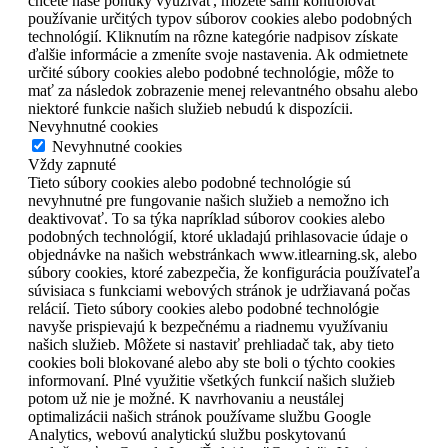
chcete naše ponuky využívať, môžete sami kontrolovať
používanie určitých typov súborov cookies alebo podobných
technológií. Kliknutím na rôzne kategórie nadpisov získate
ďalšie informácie a zmeníte svoje nastavenia. Ak odmietnete
určité súbory cookies alebo podobné technológie, môže to
mať za následok zobrazenie menej relevantného obsahu alebo
niektoré funkcie našich služieb nebudú k dispozícii.
Nevyhnutné cookies
Nevyhnutné cookies
Vždy zapnuté
Tieto súbory cookies alebo podobné technológie sú
nevyhnutné pre fungovanie našich služieb a nemožno ich
deaktivovať. To sa týka napríklad súborov cookies alebo
podobných technológií, ktoré ukladajú prihlasovacie údaje o
objednávke na našich webstránkach www.itlearning.sk, alebo
súbory cookies, ktoré zabezpečia, že konfigurácia používateľa
súvisiaca s funkciami webových stránok je udržiavaná počas
relácií. Tieto súbory cookies alebo podobné technológie
navyše prispievajú k bezpečnému a riadnemu využívaniu
našich služieb. Môžete si nastaviť prehliadač tak, aby tieto
cookies boli blokované alebo aby ste boli o týchto cookies
informovaní. Plné využitie všetkých funkcií našich služieb
potom už nie je možné. K navrhovaniu a neustálej
optimalizácii našich stránok používame službu Google
Analytics, webovú analytickú službu poskytovanú