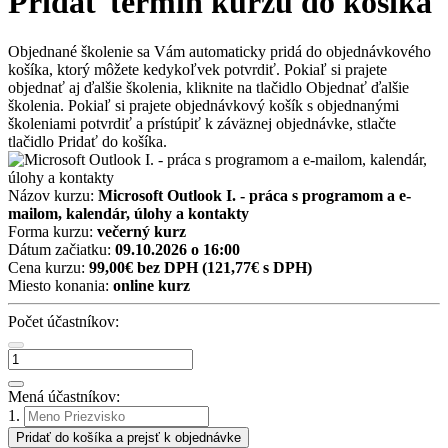
Pridať termín kurzu do košíka
Objednané školenie sa Vám automaticky pridá do objednávkového
košíka, ktorý môžete kedykoľvek potvrdiť. Pokiaľ si prajete
objednať aj ďalšie školenia, kliknite na tlačidlo Objednať ďalšie
školenia. Pokiaľ si prajete objednávkový košík s objednanými
školeniami potvrdiť a prístúpiť k záväznej objednávke, stlačte
tlačidlo Pridať do košíka.
Názov kurzu:
Microsoft Outlook I. - práca s programom a e-
mailom, kalendár, úlohy a kontakty
Forma kurzu:
večerný kurz
Dátum začiatku:
09.10.2026 o 16:00
Cena kurzu:
99,00€ bez DPH
(121,77€ s DPH)
Miesto konania:
online kurz
Počet účastníkov:
Mená účastníkov:
1.
Pridať do košíka a prejsť k objednávke