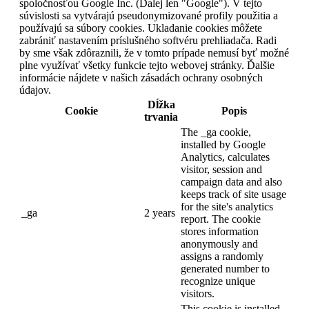
spoločnosťou Google Inc. (Ďalej len "Google"). V tejto
súvislosti sa vytvárajú pseudonymizované profily použitia a
používajú sa súbory cookies. Ukladanie cookies môžete
zabrániť nastavením príslušného softvéru prehliadača. Radi
by sme však zdôraznili, že v tomto prípade nemusí byť možné
plne využívať všetky funkcie tejto webovej stránky. Ďalšie
informácie nájdete v našich zásadách ochrany osobných
údajov.
Dĺžka
Cookie
Popis
trvania
The _ga cookie,
installed by Google
Analytics, calculates
visitor, session and
campaign data and also
keeps track of site usage
for the site's analytics
_ga
2 years
report. The cookie
stores information
anonymously and
assigns a randomly
generated number to
recognize unique
visitors.
This cookie is installed