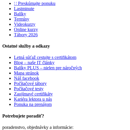
∷ Preskúmajte ponuku
Lastminute
Balíky
Termíny
Videokurzy
Online kurzy
Tábory 2026
Ostatné služby a odkazy
Letná súťaž cestujte s certifikátom
Blog – naše IT články
Balíky PLUS – nielen pre náročných
Mapa stránok
Náš facebook
Počítačové tábory
Počítačové testy
Zaujímavé certifikáty
Kariéra lektora u nás
Ponuka na prenájom
Potrebujete poradiť?
poradenstvo, objednávky a informácie: