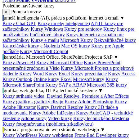
rýchlo
Pomoc s výberom
kurzu 24/7
Posledné navštívené kurzy
Ponuka kurzov
×
umelá inteligencia (AI), práca s počítačom, internet a email
▼
Kurzy Chat GPT
Kurzy umelej inteligencie (AI)
IT kurzy pre
začiatočníkov
Kurzy Windows
Kurzy pre seniorov
Kurzy linux pre
používateľov
Počítačové tábory
Kurzy internetu a e-mailu pre
začiatočníkov
Kurzy e-mailu
Microsoft Kurzy
Rekvalifikačné kurzy
Kancelárske kurzy a školenia
Mac OS kurzy
Kurzy pre Apple
počítače
Kurzy Microsoft Copilot
kancelária, Microsoft Office, SharePoint, Project a SAP
▼
Kurzy Power BI
Kurzy Microsoft Office
Kurzy PowerPoint,
prezentačné zručnosti a Visio
Kurzy Microsoft Project a projektové
riadenie
Kurzy Word
Kurzy Excel
Kurzy prezentácie
Kurzy Access
Kurzy Outlook
Online kurzy Excel
Microsoft kurzy
Kurzy
Microsoft SharePoint
Kurzy SAP a ABAP
Microsoft 365 kurzy
grafika, web grafika, DTP a technické kreslenie
▼
Kurzy strihanie videa, Davinci Resolve, Premiere a After Effects
Kurzy grafiky - grafický dizajn
Kurzy Adobe Photoshop
Kurzy
Adobe Illustrator
Kurzy Davinci Resolve
Kurzy 3D tlače a
modelovania
Kurzy Adobe InDesign
Kurzy AutoCAD - technické
kreslenie
Adobe kurzy
Video kurzy
Kurzy technického kreslenia
Kurzy fotografovania (mobilom, zrkadlovkou)
tvorba a programovanie web stránok, webdesign
▼
Kurzy WordPress
Kurzy webdesign
Front-End Developer kurzy