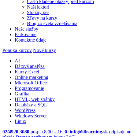
Často kladené otázky pred kurzom
Naši lektori
Strážny pes
Zľavy na kurzy
Blog zo sveta vzdelávania
Naše služby
Parkovanie
Kontaktné údaje
Ponuka kurzov
Nové kurzy
AI
Dátová analýza
Kurzy Excel
Online marketing
Microsoft Office
Programovanie
Grafika
HTML, web stránky
Databázy a SQL
WordPress
Windows Server
Linux
02/4920 3080
po-pia 8:00 – 16:30
info@itlearning.sk
odpisujeme