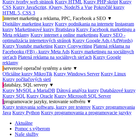
Kurzy tvorby web stránok
Kurzy HTML
Kurzy PHP skript
Kurzy
CSS
Kurzy JavaScript, jQuery, NodeJS a Vue
Pokročilé kurzy
HTML 5, CSS 3
internet marketing a reklama, PPC, Facebook a SEO
▼
Digitálny marketing kurzy
Kurzy podnikania na internete
Instagram
kurzy
Marketingové kurzy Bratislava
Kurzy Facebook marketingu a
Meta reklamy
Kurzy internet a online marketingu
Kurzy SEO -
optimalizácia internetových stránok
Kurzy Google Ads (AdWords)
Kurzy Youtube marketing
Kurzy Copywriting
Platená reklama na
Facebooku (FB) - kurzy Meta Ads
Kurzy marketingu na sociálnych
sieťach
Platená reklama na sociálnych sieťach
Kurzy Google
reklamy
serverové operačné systémy a siete
▼
Oficiálne kurzy MikroTik
Kurzy Windows Server
Kurzy Linux
Kurzy počítačových sietí
databázy, SQL servery
▼
Kurzy MySQL a MariaDB
Dátová analýza kurzy
Databázové kurzy
Kurzy SQL
Kurzy Oracle
Kurzy Microsoft SQL Server
programovacie jazyky, testovanie softvéru
▼
Kurzy testovania softwaru, kurzy pre testerov
Kurzy programovania
Java
Kurzy Python
Kurzy programovania a programovacie jazyky
Aktuálne
Pomoc s výberom
Naše služby