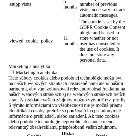
6
ssupp.visits
number of previous
months
visits, necessary to track
automatic messages.
The cookie is set by the
GDPR Cookie Consent
plugin and is used to
11
store whether or not
viewed_cookie_policy
months
user has consented to
the use of cookies. It
does not store any
personal data.
Marketing a analytika
Marketing a analytika
Tieto súbory cookies alebo podobnej technológie môžu byť
na našich webových stránkach nastavené nami alebo našimi
partnermi, aby vám zobrazovali relevantný obsah/reklamu na
našich webových stránkach aj na webových stránkach tretích
strán. Na základe vašich záujmov možno vytvoriť tzv. profily.
S týmito informáciami vo všeobecnosti nie je možná priama
identifikácia osoby, pretože sa používajú iba pseudonymné
informácie o prehliadači, alebo zariadení. Ak tieto cookies
alebo podobné technológie nepovolíte, dostanete menej
relevantný obsah/reklamu prispôsobenú vašim záujmom.
Dĺžka