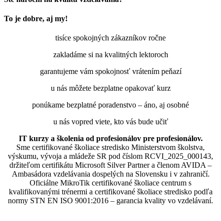
To je dobre, aj my!
tisíce spokojných zákazníkov ročne
zakladáme si na kvalitných lektoroch
garantujeme vám spokojnosť vrátením peňazí
u nás môžete bezplatne opakovať kurz
ponúkame bezplatné poradenstvo – áno, aj osobné
u nás vopred viete, kto vás bude učiť
IT kurzy a školenia od profesionálov pre profesionálov.
Sme certifikované školiace stredisko Ministerstvom školstva,
výskumu, vývoja a mládeže SR pod číslom RCVI_2025_000143,
držiteľom certifikátu Microsoft Silver Partner a členom AVIDA –
Ambasádora vzdelávania dospelých na Slovensku i v zahraničí.​​​​​​​​​​​​​​​​
Oficiálne MikroTik certifikované školiace centrum s
kvalifikovanými trénermi ​​​​​​​​​​a certifikované školiace stredisko podľa
normy STN EN ISO 9001:2016 – garancia kvality vo vzdelávaní.