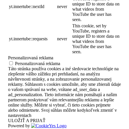
unique ID to store data on
yt.innertube::nextId
never
what videos from
YouTube the user has
seen.
This cookie, set by
YouTube, registers a
unique ID to store data on
yt.innertube::requests
never
what videos from
YouTube the user has
seen.
Personalizovaná reklama
Personalizovaná reklama
Táto stránka používa cookies a iné sledovacie technológie na
zlepšenie vášho zážitku pri prehliadaní, na analýzu
návštevnosti stránky, a na zobrazovanie personalizovanej
reklamy. Súhlasom s cookies umožníte, aby sme zbierali údaje
o vašom správaní na webe, vrátane ad_user_data a
ad_personalization. Tieto informácie nám pomáhajú a našim
partnerom poskytovať vám relevantnejšiu reklamu a lepšie
online služby. Môžete si vybrať, či tieto cookies prijmete
alebo odmietnete. Svoj súhlas môžete kedykoľvek zmeniť v
nastaveniach
ULOŽIŤ A PRIJAŤ
Powered by