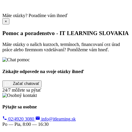
Máte otázky?
Poradíme vám ihneď
×
Pomoc a poradenstvo - IT LEARNING SLOVAKIA
Máte otázky o našich kurzoch, termínoch, financovaní cez úrad
práce alebo firemnom vzdelávaní? Pomôžeme vám hneď.
Získajte odpovede na svoje otázky ihneď
Začať chatovať
24/7 môžete sa pýtať
Pýtajte sa osobne
02/4920 3080
info@itlearning.sk
Po — Pia, 8:00 — 16:30