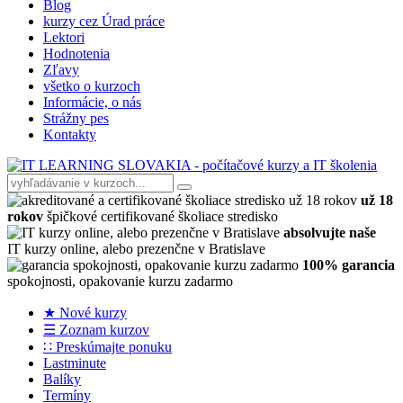
Blog
kurzy cez Úrad práce
Lektori
Hodnotenia
Zľavy
všetko o kurzoch
Informácie, o nás
Strážny pes
Kontakty
už 18
rokov
špičkové certifikované školiace stredisko
absolvujte naše
IT kurzy online, alebo prezenčne v Bratislave
100% garancia
spokojnosti, opakovanie kurzu zadarmo
★ Nové kurzy
☰ Zoznam kurzov
∷ Preskúmajte ponuku
Lastminute
Balíky
Termíny