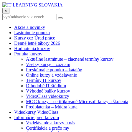
×
Akcie a novinky
Lastminute ponuka
Kurzy cez Úrad práce
Denné letné tábory 2026
Hodnotenia kurzov
Ponuka kurzov
Aktuálne lastminute – zlacnené termíny kurzov
Všetky kurzy – zoznam
Preskúmajte ponuku – katalóg
Online kurzy a vzdelávanie
Termíny IT kurzov
Dlhodobé IT štúdium
Výhodné balíky kurzov
VideoClass videokurzy
MOC kurzy – certifikované Microsoft kurzy a školenia
Predplatenka – Múdra karta
Videokurzy VideoClass
Informácie pred kurzom
Vzdelávanie a kurzy u nás
Certifikácia a prečo my