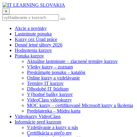
×
Akcie a novinky
Lastminute ponuka
Kurzy cez Úrad práce
Denné letné tábory 2026
Hodnotenia kurzov
Ponuka kurzov
Aktuálne lastminute – zlacnené termíny kurzov
Všetky kurzy – zoznam
Preskúmajte ponuku – katalóg
Online kurzy a vzdelávanie
Termíny IT kurzov
Dlhodobé IT štúdium
Výhodné balíky kurzov
VideoClass videokurzy
MOC kurzy – certifikované Microsoft kurzy a školenia
Predplatenka – Múdra karta
Videokurzy VideoClass
Informácie pred kurzom
Vzdelávanie a kurzy u nás
Certifikácia a prečo my