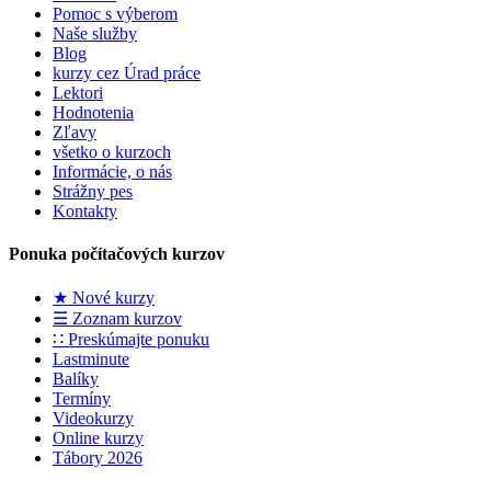
Pomoc s výberom
Naše služby
Blog
kurzy cez Úrad práce
Lektori
Hodnotenia
Zľavy
všetko o kurzoch
Informácie, o nás
Strážny pes
Kontakty
Ponuka počítačových kurzov
★ Nové kurzy
☰ Zoznam kurzov
∷ Preskúmajte ponuku
Lastminute
Balíky
Termíny
Videokurzy
Online kurzy
Tábory 2026