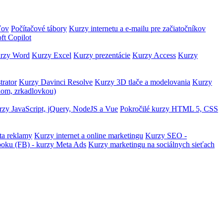
ľov
Počítačové tábory
Kurzy internetu a e-mailu pre začiatočníkov
ft Copilot
rzy Word
Kurzy Excel
Kurzy prezentácie
Kurzy Access
Kurzy
trator
Kurzy Davinci Resolve
Kurzy 3D tlače a modelovania
Kurzy
lom, zrkadlovkou)
zy JavaScript, jQuery, NodeJS a Vue
Pokročilé kurzy HTML 5, CSS
ta reklamy
Kurzy internet a online marketingu
Kurzy SEO -
ooku (FB) - kurzy Meta Ads
Kurzy marketingu na sociálnych sieťach