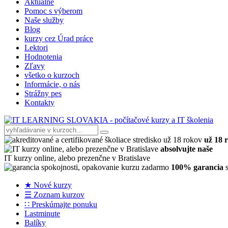
Aktuálne
Pomoc s výberom
Naše služby
Blog
kurzy cez Úrad práce
Lektori
Hodnotenia
Zľavy
všetko o kurzoch
Informácie, o nás
Strážny pes
Kontakty
už 18 
absolvujte naše
IT kurzy online, alebo prezenčne v Bratislave
100% garancia
s
★ Nové kurzy
☰ Zoznam kurzov
∷ Preskúmajte ponuku
Lastminute
Balíky