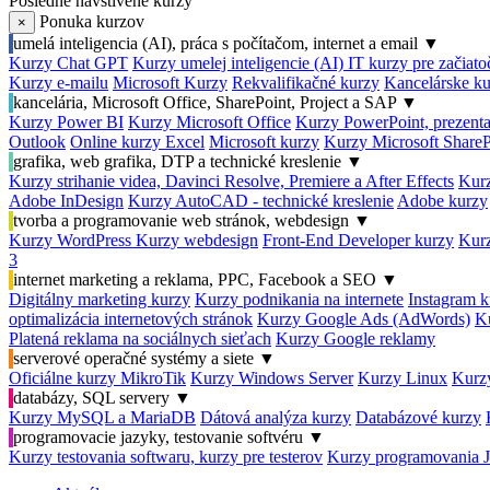
Posledné navštívené kurzy
Ponuka kurzov
×
umelá inteligencia (AI), práca s počítačom, internet a email
▼
Kurzy Chat GPT
Kurzy umelej inteligencie (AI)
IT kurzy pre začiat
Kurzy e-mailu
Microsoft Kurzy
Rekvalifikačné kurzy
Kancelárske ku
kancelária, Microsoft Office, SharePoint, Project a SAP
▼
Kurzy Power BI
Kurzy Microsoft Office
Kurzy PowerPoint, prezenta
Outlook
Online kurzy Excel
Microsoft kurzy
Kurzy Microsoft ShareP
grafika, web grafika, DTP a technické kreslenie
▼
Kurzy strihanie videa, Davinci Resolve, Premiere a After Effects
Kurz
Adobe InDesign
Kurzy AutoCAD - technické kreslenie
Adobe kurzy
tvorba a programovanie web stránok, webdesign
▼
Kurzy WordPress
Kurzy webdesign
Front-End Developer kurzy
Kurz
3
internet marketing a reklama, PPC, Facebook a SEO
▼
Digitálny marketing kurzy
Kurzy podnikania na internete
Instagram k
optimalizácia internetových stránok
Kurzy Google Ads (AdWords)
K
Platená reklama na sociálnych sieťach
Kurzy Google reklamy
serverové operačné systémy a siete
▼
Oficiálne kurzy MikroTik
Kurzy Windows Server
Kurzy Linux
Kurzy
databázy, SQL servery
▼
Kurzy MySQL a MariaDB
Dátová analýza kurzy
Databázové kurzy
programovacie jazyky, testovanie softvéru
▼
Kurzy testovania softwaru, kurzy pre testerov
Kurzy programovania 