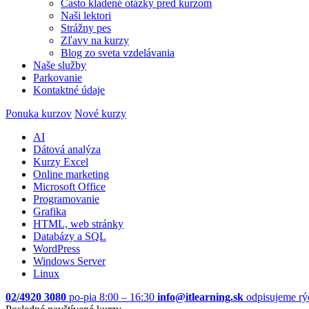
Často kladené otázky pred kurzom
Naši lektori
Strážny pes
Zľavy na kurzy
Blog zo sveta vzdelávania
Naše služby
Parkovanie
Kontaktné údaje
Ponuka kurzov
Nové kurzy
AI
Dátová analýza
Kurzy Excel
Online marketing
Microsoft Office
Programovanie
Grafika
HTML, web stránky
Databázy a SQL
WordPress
Windows Server
Linux
02/4920 3080
po-pia 8:00 – 16:30
info@itlearning.sk
odpisujeme rý