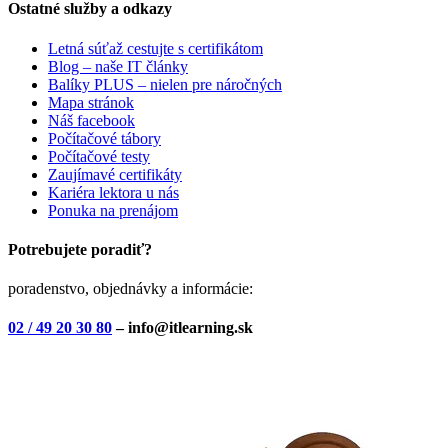
Ostatné služby a odkazy
Letná súťaž cestujte s certifikátom
Blog – naše IT články
Balíky PLUS – nielen pre náročných
Mapa stránok
Náš facebook
Počítačové tábory
Počítačové testy
Zaujímavé certifikáty
Kariéra lektora u nás
Ponuka na prenájom
Potrebujete poradiť?
poradenstvo, objednávky a informácie:
02 / 49 20 30 80
– info@itlearning.sk