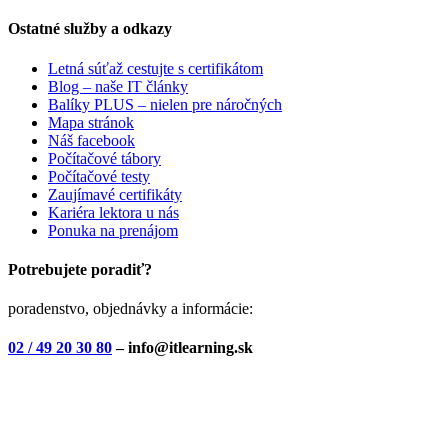
Ostatné služby a odkazy
Letná súťaž cestujte s certifikátom
Blog – naše IT články
Balíky PLUS – nielen pre náročných
Mapa stránok
Náš facebook
Počítačové tábory
Počítačové testy
Zaujímavé certifikáty
Kariéra lektora u nás
Ponuka na prenájom
Potrebujete poradiť?
poradenstvo, objednávky a informácie:
02 / 49 20 30 80
– info@itlearning.sk