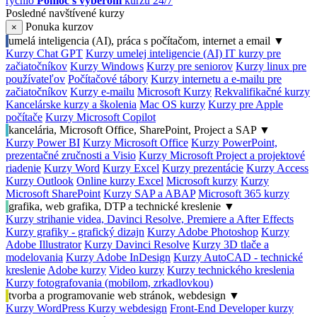
rýchlo
Pomoc s výberom
kurzu 24/7
Posledné navštívené kurzy
Ponuka kurzov
×
umelá inteligencia (AI), práca s počítačom, internet a email
▼
Kurzy Chat GPT
Kurzy umelej inteligencie (AI)
IT kurzy pre
začiatočníkov
Kurzy Windows
Kurzy pre seniorov
Kurzy linux pre
používateľov
Počítačové tábory
Kurzy internetu a e-mailu pre
začiatočníkov
Kurzy e-mailu
Microsoft Kurzy
Rekvalifikačné kurzy
Kancelárske kurzy a školenia
Mac OS kurzy
Kurzy pre Apple
počítače
Kurzy Microsoft Copilot
kancelária, Microsoft Office, SharePoint, Project a SAP
▼
Kurzy Power BI
Kurzy Microsoft Office
Kurzy PowerPoint,
prezentačné zručnosti a Visio
Kurzy Microsoft Project a projektové
riadenie
Kurzy Word
Kurzy Excel
Kurzy prezentácie
Kurzy Access
Kurzy Outlook
Online kurzy Excel
Microsoft kurzy
Kurzy
Microsoft SharePoint
Kurzy SAP a ABAP
Microsoft 365 kurzy
grafika, web grafika, DTP a technické kreslenie
▼
Kurzy strihanie videa, Davinci Resolve, Premiere a After Effects
Kurzy grafiky - grafický dizajn
Kurzy Adobe Photoshop
Kurzy
Adobe Illustrator
Kurzy Davinci Resolve
Kurzy 3D tlače a
modelovania
Kurzy Adobe InDesign
Kurzy AutoCAD - technické
kreslenie
Adobe kurzy
Video kurzy
Kurzy technického kreslenia
Kurzy fotografovania (mobilom, zrkadlovkou)
tvorba a programovanie web stránok, webdesign
▼
Kurzy WordPress
Kurzy webdesign
Front-End Developer kurzy