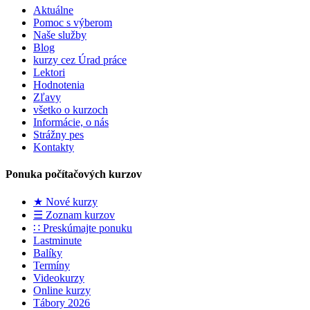
Aktuálne
Pomoc s výberom
Naše služby
Blog
kurzy cez Úrad práce
Lektori
Hodnotenia
Zľavy
všetko o kurzoch
Informácie, o nás
Strážny pes
Kontakty
Ponuka počítačových kurzov
★ Nové kurzy
☰ Zoznam kurzov
∷ Preskúmajte ponuku
Lastminute
Balíky
Termíny
Videokurzy
Online kurzy
Tábory 2026