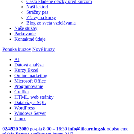
Často kladené otázky pred kurzom
Naši lektori
Strážny pes
Zľavy na kurzy
Blog zo sveta vzdelávania
Naše služby
Parkovanie
Kontaktné údaje
Ponuka kurzov
Nové kurzy
AI
Dátová analýza
Kurzy Excel
Online marketing
Microsoft Office
Programovanie
Grafika
HTML, web stránky
Databázy a SQL
WordPress
Windows Server
Linux
02/4920 3080
po-pia 8:00 – 16:30
info@itlearning.sk
odpisujeme