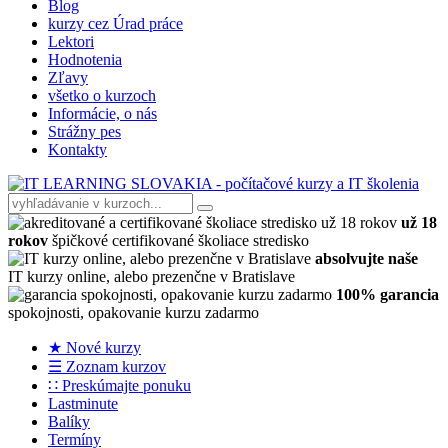
Blog
kurzy cez Úrad práce
Lektori
Hodnotenia
Zľavy
všetko o kurzoch
Informácie, o nás
Strážny pes
Kontakty
už 18
rokov
špičkové certifikované školiace stredisko
absolvujte naše
IT kurzy online, alebo prezenčne v Bratislave
100% garancia
spokojnosti, opakovanie kurzu zadarmo
★ Nové kurzy
☰ Zoznam kurzov
∷ Preskúmajte ponuku
Lastminute
Balíky
Termíny