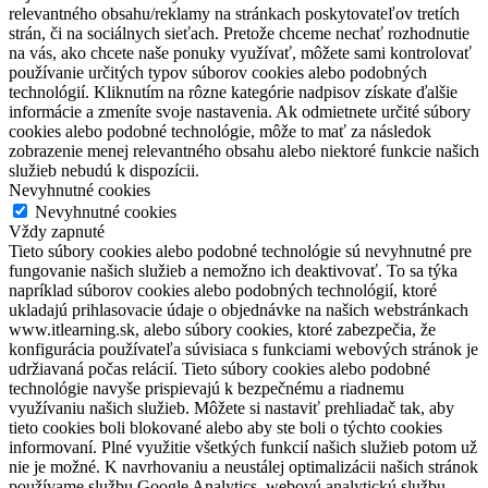
relevantného obsahu/reklamy na stránkach poskytovateľov tretích
strán, či na sociálnych sieťach. Pretože chceme nechať rozhodnutie
na vás, ako chcete naše ponuky využívať, môžete sami kontrolovať
používanie určitých typov súborov cookies alebo podobných
technológií. Kliknutím na rôzne kategórie nadpisov získate ďalšie
informácie a zmeníte svoje nastavenia. Ak odmietnete určité súbory
cookies alebo podobné technológie, môže to mať za následok
zobrazenie menej relevantného obsahu alebo niektoré funkcie našich
služieb nebudú k dispozícii.
Nevyhnutné cookies
Nevyhnutné cookies
Vždy zapnuté
Tieto súbory cookies alebo podobné technológie sú nevyhnutné pre
fungovanie našich služieb a nemožno ich deaktivovať. To sa týka
napríklad súborov cookies alebo podobných technológií, ktoré
ukladajú prihlasovacie údaje o objednávke na našich webstránkach
www.itlearning.sk, alebo súbory cookies, ktoré zabezpečia, že
konfigurácia používateľa súvisiaca s funkciami webových stránok je
udržiavaná počas relácií. Tieto súbory cookies alebo podobné
technológie navyše prispievajú k bezpečnému a riadnemu
využívaniu našich služieb. Môžete si nastaviť prehliadač tak, aby
tieto cookies boli blokované alebo aby ste boli o týchto cookies
informovaní. Plné využitie všetkých funkcií našich služieb potom už
nie je možné. K navrhovaniu a neustálej optimalizácii našich stránok
používame službu Google Analytics, webovú analytickú službu