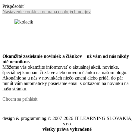
Prispôsobiť
Nastavenie cookie a ochrana osobných údajov
Okamžité zasielanie noviniek a článkov – u
ž vám od nás nikdy
nič neunikne.
Môžeme vás okamžite informovať o aktuálnej akcii, novinke,
špeciálnej kampani či zľave alebo novom článku na našom blogu.
Akonáhle sa u nás v novinkách niečo zmení alebo pridá, do pár
minút vám automaticky posielame email s odkazom na novinku na
našu stránku.
Chcem sa prihlásiť
design & programming © 2007-2026 IT LEARNING SLOVAKIA,
s.r.o.
všetky práva vyhradené