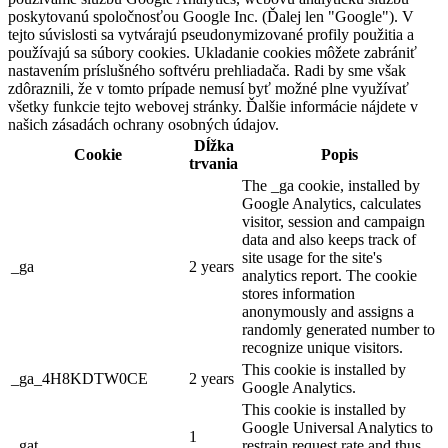
poskytovanú spoločnosťou Google Inc. (Ďalej len "Google"). V
tejto súvislosti sa vytvárajú pseudonymizované profily použitia a
používajú sa súbory cookies. Ukladanie cookies môžete zabrániť
nastavením príslušného softvéru prehliadača. Radi by sme však
zdôraznili, že v tomto prípade nemusí byť možné plne využívať
všetky funkcie tejto webovej stránky. Ďalšie informácie nájdete v
našich zásadách ochrany osobných údajov.
Dĺžka
Cookie
Popis
trvania
The _ga cookie, installed by
Google Analytics, calculates
visitor, session and campaign
data and also keeps track of
site usage for the site's
_ga
2 years
analytics report. The cookie
stores information
anonymously and assigns a
randomly generated number to
recognize unique visitors.
This cookie is installed by
_ga_4H8KDTW0CE
2 years
Google Analytics.
This cookie is installed by
Google Universal Analytics to
1
_gat
restrain request rate and thus