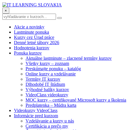
×
Akcie a novinky
Lastminute ponuka
Kurzy cez Úrad práce
Denné letné tábory 2026
Hodnotenia kurzov
Ponuka kurzov
Aktuálne lastminute – zlacnené termíny kurzov
Všetky kurzy – zoznam
Preskúmajte ponuku – katalóg
Online kurzy a vzdelávanie
Termíny IT kurzov
Dlhodobé IT štúdium
Výhodné balíky kurzov
VideoClass videokurzy
MOC kurzy – certifikované Microsoft kurzy a školenia
Predplatenka – Múdra karta
Videokurzy VideoClass
Informácie pred kurzom
Vzdelávanie a kurzy u nás
Certifikácia a prečo my