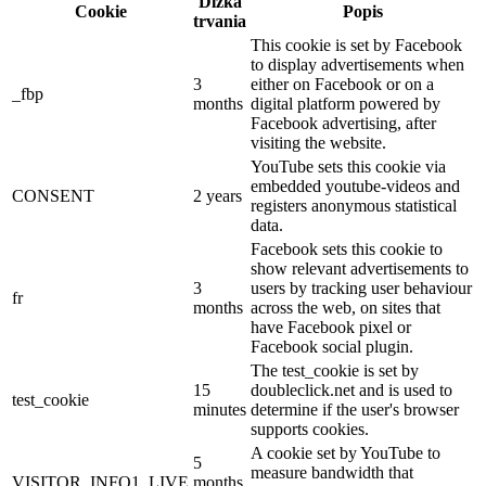
Dĺžka
Cookie
Popis
trvania
This cookie is set by Facebook
to display advertisements when
3
either on Facebook or on a
_fbp
months
digital platform powered by
Facebook advertising, after
visiting the website.
YouTube sets this cookie via
embedded youtube-videos and
CONSENT
2 years
registers anonymous statistical
data.
Facebook sets this cookie to
show relevant advertisements to
3
users by tracking user behaviour
fr
months
across the web, on sites that
have Facebook pixel or
Facebook social plugin.
The test_cookie is set by
15
doubleclick.net and is used to
test_cookie
minutes
determine if the user's browser
supports cookies.
A cookie set by YouTube to
5
measure bandwidth that
VISITOR_INFO1_LIVE
months