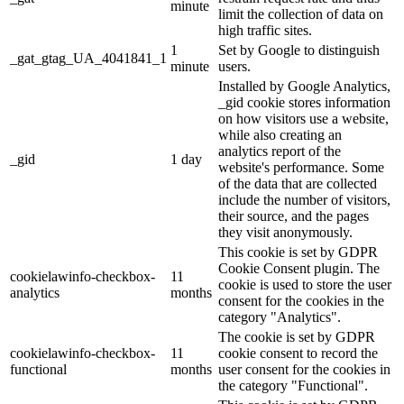
minute
limit the collection of data on
high traffic sites.
1
Set by Google to distinguish
_gat_gtag_UA_4041841_1
minute
users.
Installed by Google Analytics,
_gid cookie stores information
on how visitors use a website,
while also creating an
analytics report of the
_gid
1 day
website's performance. Some
of the data that are collected
include the number of visitors,
their source, and the pages
they visit anonymously.
This cookie is set by GDPR
Cookie Consent plugin. The
cookielawinfo-checkbox-
11
cookie is used to store the user
analytics
months
consent for the cookies in the
category "Analytics".
The cookie is set by GDPR
cookielawinfo-checkbox-
11
cookie consent to record the
functional
months
user consent for the cookies in
the category "Functional".