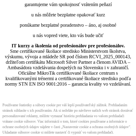
garantujeme vám spokojnosť vrátením peňazí
u nás môžete bezplatne opakovať kurz
ponúkame bezplatné poradenstvo – áno, aj osobné
u nás vopred viete, kto vás bude učiť
IT kurzy a školenia od profesionálov pre profesionálov.
Sme certifikované školiace stredisko Ministerstvom školstva,
výskumu, vývoja a mládeže SR pod číslom RCVI_2025_000143,
držiteľom certifikátu Microsoft Silver Partner a členom AVIDA –
Ambasádora vzdelávania dospelých na Slovensku i v zahraničí.​​​​​​​​​​​​​​​​
Oficiálne MikroTik certifikované školiace centrum s
kvalifikovanými trénermi ​​​​​​​​​​a certifikované školiace stredisko podľa
normy STN EN ISO 9001:2016 – garancia kvality vo vzdelávaní.
Používame štatistiky a súbory cookie pre váš lepší používateľský zážitok. Prehliadaním
stránok súhlasíte s ich používaním. Ak si neželáte po návšteve našich web stránok dostávať
personalizované reklamy, môžete vymazať históriu prehliadania vo vašom prehliadači
vrátane cookie súborov. Viac informácií o tom, ktoré cookies používame a informácie o
ochrane osobných údajov nájdete v časti „Nastavenie cookie a ochrana osobných údajov“.
Ukladanie súborov cookie si môžete nastaviť či vypnúť vo vašom prehliadači.