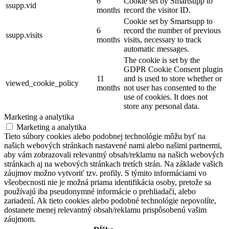
6
Cookie set by Smartsupp to
ssupp.vid
months
record the visitor ID.
Cookie set by Smartsupp to
6
record the number of previous
ssupp.visits
months
visits, necessary to track
automatic messages.
The cookie is set by the
GDPR Cookie Consent plugin
11
and is used to store whether or
viewed_cookie_policy
months
not user has consented to the
use of cookies. It does not
store any personal data.
Marketing a analytika
Marketing a analytika
Tieto súbory cookies alebo podobnej technológie môžu byť na
našich webových stránkach nastavené nami alebo našimi partnermi,
aby vám zobrazovali relevantný obsah/reklamu na našich webových
stránkach aj na webových stránkach tretích strán. Na základe vašich
záujmov možno vytvoriť tzv. profily. S týmito informáciami vo
všeobecnosti nie je možná priama identifikácia osoby, pretože sa
používajú iba pseudonymné informácie o prehliadači, alebo
zariadení. Ak tieto cookies alebo podobné technológie nepovolíte,
dostanete menej relevantný obsah/reklamu prispôsobenú vašim
záujmom.