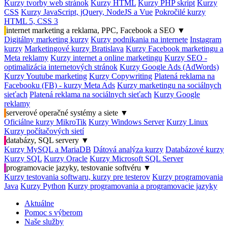
Kurzy tvorby web stránok
Kurzy HTML
Kurzy PHP skript
Kurzy
CSS
Kurzy JavaScript, jQuery, NodeJS a Vue
Pokročilé kurzy
HTML 5, CSS 3
internet marketing a reklama, PPC, Facebook a SEO
▼
Digitálny marketing kurzy
Kurzy podnikania na internete
Instagram
kurzy
Marketingové kurzy Bratislava
Kurzy Facebook marketingu a
Meta reklamy
Kurzy internet a online marketingu
Kurzy SEO -
optimalizácia internetových stránok
Kurzy Google Ads (AdWords)
Kurzy Youtube marketing
Kurzy Copywriting
Platená reklama na
Facebooku (FB) - kurzy Meta Ads
Kurzy marketingu na sociálnych
sieťach
Platená reklama na sociálnych sieťach
Kurzy Google
reklamy
serverové operačné systémy a siete
▼
Oficiálne kurzy MikroTik
Kurzy Windows Server
Kurzy Linux
Kurzy počítačových sietí
databázy, SQL servery
▼
Kurzy MySQL a MariaDB
Dátová analýza kurzy
Databázové kurzy
Kurzy SQL
Kurzy Oracle
Kurzy Microsoft SQL Server
programovacie jazyky, testovanie softvéru
▼
Kurzy testovania softwaru, kurzy pre testerov
Kurzy programovania
Java
Kurzy Python
Kurzy programovania a programovacie jazyky
Aktuálne
Pomoc s výberom
Naše služby