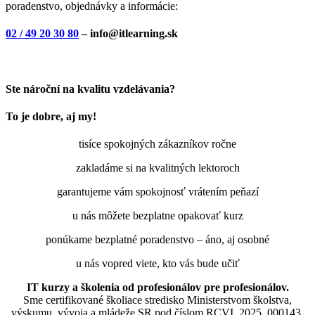
poradenstvo, objednávky a informácie:
02 / 49 20 30 80
– info@itlearning.sk
Ste nároční na kvalitu vzdelávania?
To je dobre, aj my!
tisíce spokojných zákazníkov ročne
zakladáme si na kvalitných lektoroch
garantujeme vám spokojnosť vrátením peňazí
u nás môžete bezplatne opakovať kurz
ponúkame bezplatné poradenstvo – áno, aj osobné
u nás vopred viete, kto vás bude učiť
IT kurzy a školenia od profesionálov pre profesionálov.
Sme certifikované školiace stredisko Ministerstvom školstva,
výskumu, vývoja a mládeže SR pod číslom RCVI_2025_000143,