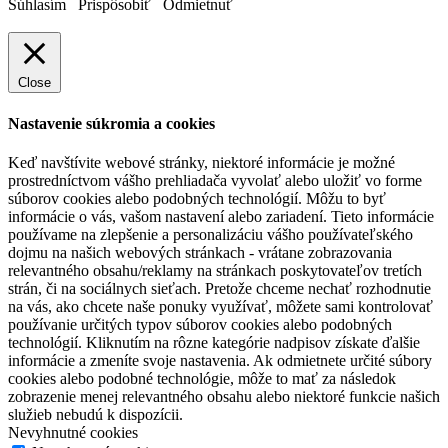
Súhlasím
Prispôsobiť
Odmietnuť
Close
Nastavenie súkromia a cookies
Keď navštívite webové stránky, niektoré informácie je možné
prostredníctvom vášho prehliadača vyvolať alebo uložiť vo forme
súborov cookies alebo podobných technológií. Môžu to byť
informácie o vás, vašom nastavení alebo zariadení. Tieto informácie
používame na zlepšenie a personalizáciu vášho používateľského
dojmu na našich webových stránkach - vrátane zobrazovania
relevantného obsahu/reklamy na stránkach poskytovateľov tretích
strán, či na sociálnych sieťach. Pretože chceme nechať rozhodnutie
na vás, ako chcete naše ponuky využívať, môžete sami kontrolovať
používanie určitých typov súborov cookies alebo podobných
technológií. Kliknutím na rôzne kategórie nadpisov získate ďalšie
informácie a zmeníte svoje nastavenia. Ak odmietnete určité súbory
cookies alebo podobné technológie, môže to mať za následok
zobrazenie menej relevantného obsahu alebo niektoré funkcie našich
služieb nebudú k dispozícii.
Nevyhnutné cookies