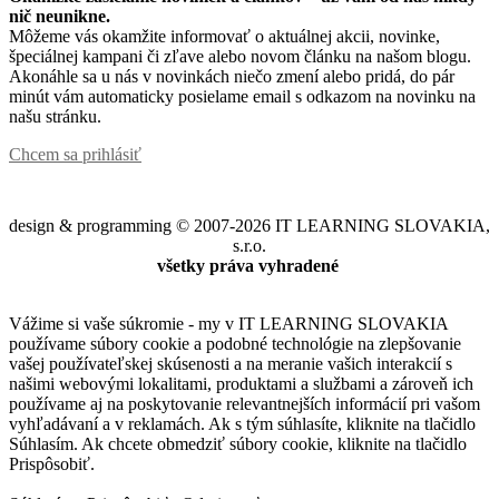
nič neunikne.
Môžeme vás okamžite informovať o aktuálnej akcii, novinke,
špeciálnej kampani či zľave alebo novom článku na našom blogu.
Akonáhle sa u nás v novinkách niečo zmení alebo pridá, do pár
minút vám automaticky posielame email s odkazom na novinku na
našu stránku.
Chcem sa prihlásiť
design & programming © 2007-2026 IT LEARNING SLOVAKIA,
s.r.o.
všetky práva vyhradené
Vážime si vaše súkromie - my v IT LEARNING SLOVAKIA
používame súbory cookie a podobné technológie na zlepšovanie
vašej používateľskej skúsenosti a na meranie vašich interakcií s
našimi webovými lokalitami, produktami a službami a zároveň ich
používame aj na poskytovanie relevantnejších informácií pri vašom
vyhľadávaní a v reklamách. Ak s tým súhlasíte, kliknite na tlačidlo
Súhlasím. Ak chcete obmedziť súbory cookie, kliknite na tlačidlo
Prispôsobiť.