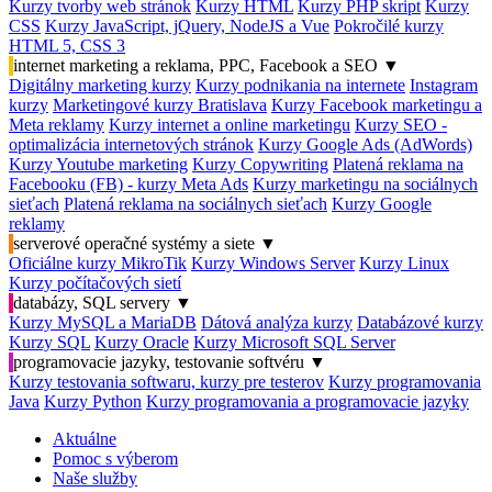
Kurzy tvorby web stránok
Kurzy HTML
Kurzy PHP skript
Kurzy
CSS
Kurzy JavaScript, jQuery, NodeJS a Vue
Pokročilé kurzy
HTML 5, CSS 3
internet marketing a reklama, PPC, Facebook a SEO
▼
Digitálny marketing kurzy
Kurzy podnikania na internete
Instagram
kurzy
Marketingové kurzy Bratislava
Kurzy Facebook marketingu a
Meta reklamy
Kurzy internet a online marketingu
Kurzy SEO -
optimalizácia internetových stránok
Kurzy Google Ads (AdWords)
Kurzy Youtube marketing
Kurzy Copywriting
Platená reklama na
Facebooku (FB) - kurzy Meta Ads
Kurzy marketingu na sociálnych
sieťach
Platená reklama na sociálnych sieťach
Kurzy Google
reklamy
serverové operačné systémy a siete
▼
Oficiálne kurzy MikroTik
Kurzy Windows Server
Kurzy Linux
Kurzy počítačových sietí
databázy, SQL servery
▼
Kurzy MySQL a MariaDB
Dátová analýza kurzy
Databázové kurzy
Kurzy SQL
Kurzy Oracle
Kurzy Microsoft SQL Server
programovacie jazyky, testovanie softvéru
▼
Kurzy testovania softwaru, kurzy pre testerov
Kurzy programovania
Java
Kurzy Python
Kurzy programovania a programovacie jazyky
Aktuálne
Pomoc s výberom
Naše služby