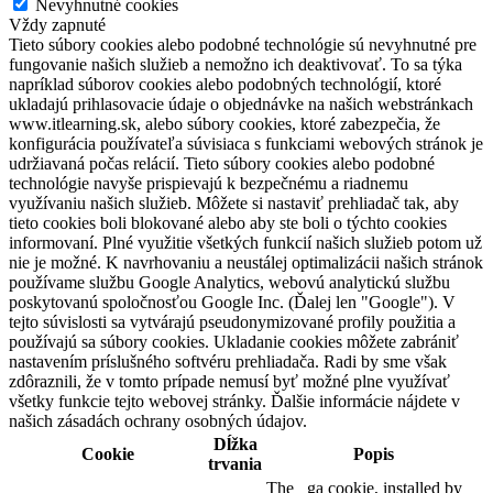
Nevyhnutné cookies
Vždy zapnuté
Tieto súbory cookies alebo podobné technológie sú nevyhnutné pre
fungovanie našich služieb a nemožno ich deaktivovať. To sa týka
napríklad súborov cookies alebo podobných technológií, ktoré
ukladajú prihlasovacie údaje o objednávke na našich webstránkach
www.itlearning.sk, alebo súbory cookies, ktoré zabezpečia, že
konfigurácia používateľa súvisiaca s funkciami webových stránok je
udržiavaná počas relácií. Tieto súbory cookies alebo podobné
technológie navyše prispievajú k bezpečnému a riadnemu
využívaniu našich služieb. Môžete si nastaviť prehliadač tak, aby
tieto cookies boli blokované alebo aby ste boli o týchto cookies
informovaní. Plné využitie všetkých funkcií našich služieb potom už
nie je možné. K navrhovaniu a neustálej optimalizácii našich stránok
používame službu Google Analytics, webovú analytickú službu
poskytovanú spoločnosťou Google Inc. (Ďalej len "Google"). V
tejto súvislosti sa vytvárajú pseudonymizované profily použitia a
používajú sa súbory cookies. Ukladanie cookies môžete zabrániť
nastavením príslušného softvéru prehliadača. Radi by sme však
zdôraznili, že v tomto prípade nemusí byť možné plne využívať
všetky funkcie tejto webovej stránky. Ďalšie informácie nájdete v
našich zásadách ochrany osobných údajov.
Dĺžka
Cookie
Popis
trvania
The _ga cookie, installed by