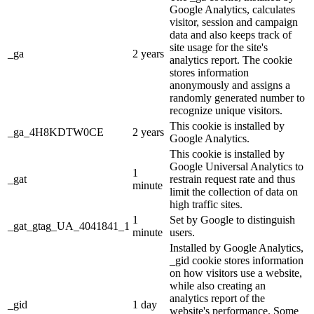
Google Analytics, calculates
visitor, session and campaign
data and also keeps track of
site usage for the site's
_ga
2 years
analytics report. The cookie
stores information
anonymously and assigns a
randomly generated number to
recognize unique visitors.
This cookie is installed by
_ga_4H8KDTW0CE
2 years
Google Analytics.
This cookie is installed by
Google Universal Analytics to
1
_gat
restrain request rate and thus
minute
limit the collection of data on
high traffic sites.
1
Set by Google to distinguish
_gat_gtag_UA_4041841_1
minute
users.
Installed by Google Analytics,
_gid cookie stores information
on how visitors use a website,
while also creating an
analytics report of the
_gid
1 day
website's performance. Some