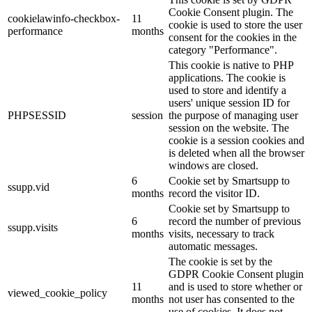
Cookie Consent plugin. The
cookielawinfo-checkbox-
11
cookie is used to store the user
performance
months
consent for the cookies in the
category "Performance".
This cookie is native to PHP
applications. The cookie is
used to store and identify a
users' unique session ID for
PHPSESSID
session
the purpose of managing user
session on the website. The
cookie is a session cookies and
is deleted when all the browser
windows are closed.
6
Cookie set by Smartsupp to
ssupp.vid
months
record the visitor ID.
Cookie set by Smartsupp to
6
record the number of previous
ssupp.visits
months
visits, necessary to track
automatic messages.
The cookie is set by the
GDPR Cookie Consent plugin
11
and is used to store whether or
viewed_cookie_policy
months
not user has consented to the
use of cookies. It does not