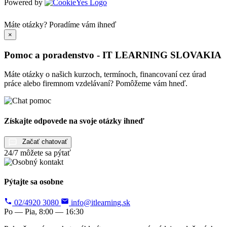
Powered by
Máte otázky?
Poradíme vám ihneď
×
Pomoc a poradenstvo - IT LEARNING SLOVAKIA
Máte otázky o našich kurzoch, termínoch, financovaní cez úrad
práce alebo firemnom vzdelávaní? Pomôžeme vám hneď.
Získajte odpovede na svoje otázky ihneď
Začať chatovať
24/7 môžete sa pýtať
Pýtajte sa osobne
02/4920 3080
info@itlearning.sk
Po — Pia, 8:00 — 16:30