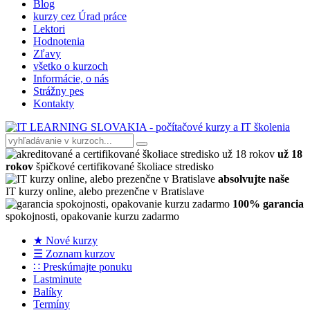
Blog
kurzy cez Úrad práce
Lektori
Hodnotenia
Zľavy
všetko o kurzoch
Informácie, o nás
Strážny pes
Kontakty
už 18
rokov
špičkové certifikované školiace stredisko
absolvujte naše
IT kurzy online, alebo prezenčne v Bratislave
100% garancia
spokojnosti, opakovanie kurzu zadarmo
★ Nové kurzy
☰ Zoznam kurzov
∷ Preskúmajte ponuku
Lastminute
Balíky
Termíny