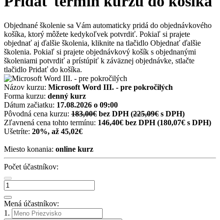
Pridať termín kurzu do košíka
Objednané školenie sa Vám automaticky pridá do objednávkového
košíka, ktorý môžete kedykoľvek potvrdiť. Pokiaľ si prajete
objednať aj ďalšie školenia, kliknite na tlačidlo Objednať ďalšie
školenia. Pokiaľ si prajete objednávkový košík s objednanými
školeniami potvrdiť a prístúpiť k záväznej objednávke, stlačte
tlačidlo Pridať do košíka.
Názov kurzu:
Microsoft Word III. - pre pokročilých
Forma kurzu:
denný kurz
Dátum začiatku:
17.08.2026 o 09:00
Pôvodná cena kurzu:
183,00€
bez DPH
(
225,09€
s DPH)
Zľavnená cena tohto termínu:
146,40€ bez DPH
(180,07€ s DPH)
Ušetríte:
20%, až 45,02€
Miesto konania:
online kurz
Počet účastníkov:
Mená účastníkov:
1.