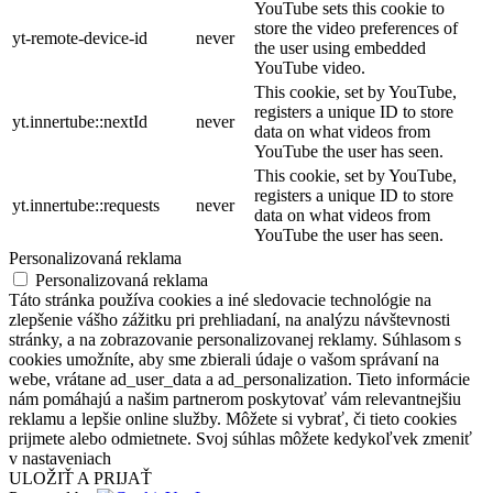
YouTube sets this cookie to
store the video preferences of
yt-remote-device-id
never
the user using embedded
YouTube video.
This cookie, set by YouTube,
registers a unique ID to store
yt.innertube::nextId
never
data on what videos from
YouTube the user has seen.
This cookie, set by YouTube,
registers a unique ID to store
yt.innertube::requests
never
data on what videos from
YouTube the user has seen.
Personalizovaná reklama
Personalizovaná reklama
Táto stránka používa cookies a iné sledovacie technológie na
zlepšenie vášho zážitku pri prehliadaní, na analýzu návštevnosti
stránky, a na zobrazovanie personalizovanej reklamy. Súhlasom s
cookies umožníte, aby sme zbierali údaje o vašom správaní na
webe, vrátane ad_user_data a ad_personalization. Tieto informácie
nám pomáhajú a našim partnerom poskytovať vám relevantnejšiu
reklamu a lepšie online služby. Môžete si vybrať, či tieto cookies
prijmete alebo odmietnete. Svoj súhlas môžete kedykoľvek zmeniť
v nastaveniach
ULOŽIŤ A PRIJAŤ