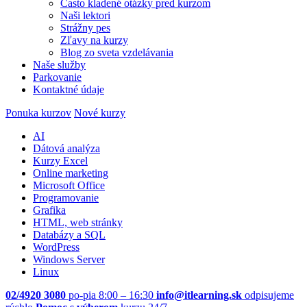
Často kladené otázky pred kurzom
Naši lektori
Strážny pes
Zľavy na kurzy
Blog zo sveta vzdelávania
Naše služby
Parkovanie
Kontaktné údaje
Ponuka kurzov
Nové kurzy
AI
Dátová analýza
Kurzy Excel
Online marketing
Microsoft Office
Programovanie
Grafika
HTML, web stránky
Databázy a SQL
WordPress
Windows Server
Linux
02/4920 3080
po-pia 8:00 – 16:30
info@itlearning.sk
odpisujeme