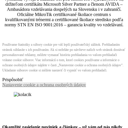
držiteľom certifikátu Microsoft Silver Partner a členom AVIDA –
Ambasádora vzdelávania dospelých na Slovensku i v zahraničí.​​​​​​​​​​​​​​​​
Oficiálne MikroTik certifikované školiace centrum s
kvalifikovanými trénermi ​​​​​​​​​​a certifikované školiace stredisko podľa
normy STN EN ISO 9001:2016 – garancia kvality vo vzdelávaní.
Používame štatistiky a súbory cookie pre váš lepší používateľský zážitok. Prehliadaním
stránok súhlasíte s ich používaním. Ak si neželáte po návšteve našich web stránok dostávať
personalizované reklamy, môžete vymazať históriu prehliadania vo vašom prehliadači
vrátane cookie súborov. Viac informácií o tom, ktoré cookies používame a informácie o
ochrane osobných údajov nájdete v časti „Nastavenie cookie a ochrana osobných údajov“.
Ukladanie súborov cookie si môžete nastaviť či vypnúť vo vašom prehliadači.
Prispôsobiť
Nastavenie cookie a ochrana osobných údajov
Okamžité zasielanie noviniek a článkov – u
ž vám od nás nikdy