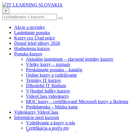
×
Akcie a novinky
Lastminute ponuka
Kurzy cez Úrad práce
Denné letné tábory 2026
Hodnotenia kurzov
Ponuka kurzov
Aktuálne lastminute – zlacnené termíny kurzov
Všetky kurzy – zoznam
Preskúmajte ponuku – katalóg
Online kurzy a vzdelávanie
Termíny IT kurzov
Dlhodobé IT štúdium
Výhodné balíky kurzov
VideoClass videokurzy
MOC kurzy – certifikované Microsoft kurzy a školenia
Predplatenka – Múdra karta
Videokurzy VideoClass
Informácie pred kurzom
Vzdelávanie a kurzy u nás
Certifikácia a prečo my