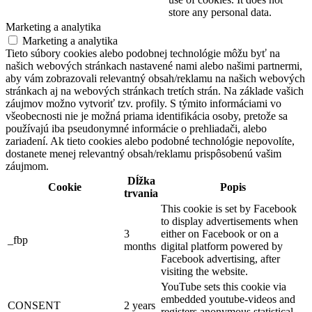
store any personal data.
Marketing a analytika
Marketing a analytika
Tieto súbory cookies alebo podobnej technológie môžu byť na
našich webových stránkach nastavené nami alebo našimi partnermi,
aby vám zobrazovali relevantný obsah/reklamu na našich webových
stránkach aj na webových stránkach tretích strán. Na základe vašich
záujmov možno vytvoriť tzv. profily. S týmito informáciami vo
všeobecnosti nie je možná priama identifikácia osoby, pretože sa
používajú iba pseudonymné informácie o prehliadači, alebo
zariadení. Ak tieto cookies alebo podobné technológie nepovolíte,
dostanete menej relevantný obsah/reklamu prispôsobenú vašim
záujmom.
Dĺžka
Cookie
Popis
trvania
This cookie is set by Facebook
to display advertisements when
3
either on Facebook or on a
_fbp
months
digital platform powered by
Facebook advertising, after
visiting the website.
YouTube sets this cookie via
embedded youtube-videos and
CONSENT
2 years
registers anonymous statistical