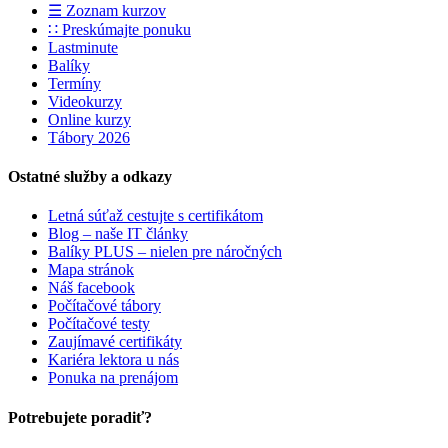
☰ Zoznam kurzov
∷ Preskúmajte ponuku
Lastminute
Balíky
Termíny
Videokurzy
Online kurzy
Tábory 2026
Ostatné služby a odkazy
Letná súťaž cestujte s certifikátom
Blog – naše IT články
Balíky PLUS – nielen pre náročných
Mapa stránok
Náš facebook
Počítačové tábory
Počítačové testy
Zaujímavé certifikáty
Kariéra lektora u nás
Ponuka na prenájom
Potrebujete poradiť?