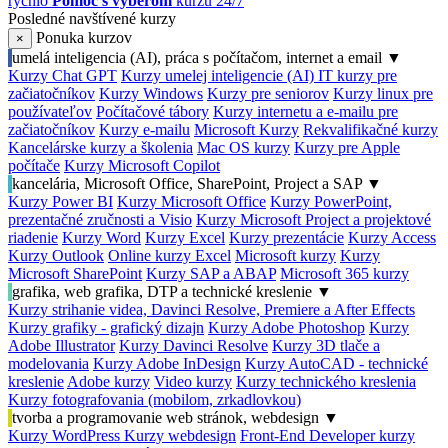
rýchlo
Pomoc s výberom
kurzu 24/7
Posledné navštívené kurzy
Ponuka kurzov
×
umelá inteligencia (AI), práca s počítačom, internet a email
▼
Kurzy Chat GPT
Kurzy umelej inteligencie (AI)
IT kurzy pre
začiatočníkov
Kurzy Windows
Kurzy pre seniorov
Kurzy linux pre
používateľov
Počítačové tábory
Kurzy internetu a e-mailu pre
začiatočníkov
Kurzy e-mailu
Microsoft Kurzy
Rekvalifikačné kurzy
Kancelárske kurzy a školenia
Mac OS kurzy
Kurzy pre Apple
počítače
Kurzy Microsoft Copilot
kancelária, Microsoft Office, SharePoint, Project a SAP
▼
Kurzy Power BI
Kurzy Microsoft Office
Kurzy PowerPoint,
prezentačné zručnosti a Visio
Kurzy Microsoft Project a projektové
riadenie
Kurzy Word
Kurzy Excel
Kurzy prezentácie
Kurzy Access
Kurzy Outlook
Online kurzy Excel
Microsoft kurzy
Kurzy
Microsoft SharePoint
Kurzy SAP a ABAP
Microsoft 365 kurzy
grafika, web grafika, DTP a technické kreslenie
▼
Kurzy strihanie videa, Davinci Resolve, Premiere a After Effects
Kurzy grafiky - grafický dizajn
Kurzy Adobe Photoshop
Kurzy
Adobe Illustrator
Kurzy Davinci Resolve
Kurzy 3D tlače a
modelovania
Kurzy Adobe InDesign
Kurzy AutoCAD - technické
kreslenie
Adobe kurzy
Video kurzy
Kurzy technického kreslenia
Kurzy fotografovania (mobilom, zrkadlovkou)
tvorba a programovanie web stránok, webdesign
▼
Kurzy WordPress
Kurzy webdesign
Front-End Developer kurzy