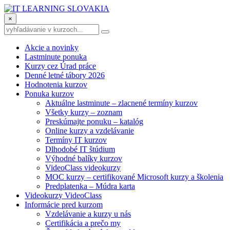
×
Akcie a novinky
Lastminute ponuka
Kurzy cez Úrad práce
Denné letné tábory 2026
Hodnotenia kurzov
Ponuka kurzov
Aktuálne lastminute – zlacnené termíny kurzov
Všetky kurzy – zoznam
Preskúmajte ponuku – katalóg
Online kurzy a vzdelávanie
Termíny IT kurzov
Dlhodobé IT štúdium
Výhodné balíky kurzov
VideoClass videokurzy
MOC kurzy – certifikované Microsoft kurzy a školenia
Predplatenka – Múdra karta
Videokurzy VideoClass
Informácie pred kurzom
Vzdelávanie a kurzy u nás
Certifikácia a prečo my