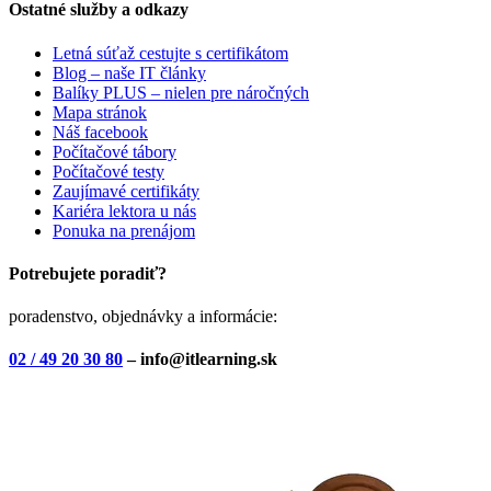
Ostatné služby a odkazy
Letná súťaž cestujte s certifikátom
Blog – naše IT články
Balíky PLUS – nielen pre náročných
Mapa stránok
Náš facebook
Počítačové tábory
Počítačové testy
Zaujímavé certifikáty
Kariéra lektora u nás
Ponuka na prenájom
Potrebujete poradiť?
poradenstvo, objednávky a informácie:
02 / 49 20 30 80
– info@itlearning.sk