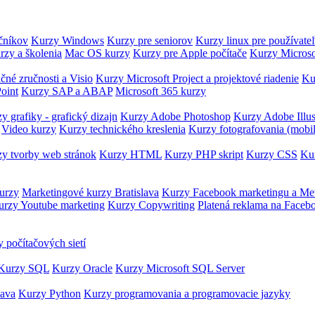
očníkov
Kurzy Windows
Kurzy pre seniorov
Kurzy linux pre používate
rzy a školenia
Mac OS kurzy
Kurzy pre Apple počítače
Kurzy Microso
čné zručnosti a Visio
Kurzy Microsoft Project a projektové riadenie
Ku
oint
Kurzy SAP a ABAP
Microsoft 365 kurzy
y grafiky - grafický dizajn
Kurzy Adobe Photoshop
Kurzy Adobe Illus
Video kurzy
Kurzy technického kreslenia
Kurzy fotografovania (mobi
y tvorby web stránok
Kurzy HTML
Kurzy PHP skript
Kurzy CSS
Kur
urzy
Marketingové kurzy Bratislava
Kurzy Facebook marketingu a Me
urzy Youtube marketing
Kurzy Copywriting
Platená reklama na Faceb
 počítačových sietí
Kurzy SQL
Kurzy Oracle
Kurzy Microsoft SQL Server
Java
Kurzy Python
Kurzy programovania a programovacie jazyky