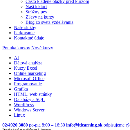
Často kladené otázky pred kurzom
Naši lektori
Strážny pes
Zľavy na kurzy
Blog zo sveta vzdelávania
Naše služby
Parkovanie
Kontaktné údaje
Ponuka kurzov
Nové kurzy
AI
Dátová analýza
Kurzy Excel
Online marketing
Microsoft Office
Programovanie
Grafika
HTML, web stránky
Databázy a SQL
WordPress
Windows Server
Linux
02/4920 3080
po-pia 8:00 – 16:30
info@itlearning.sk
odpisujeme rý