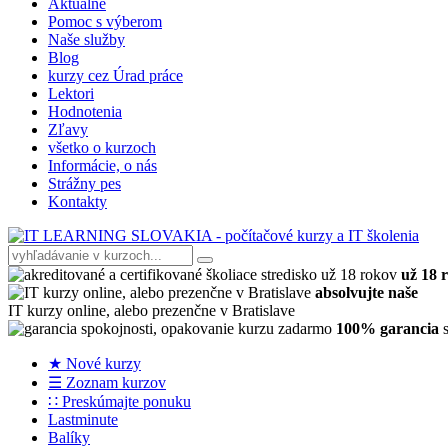
Aktuálne
Pomoc s výberom
Naše služby
Blog
kurzy cez Úrad práce
Lektori
Hodnotenia
Zľavy
všetko o kurzoch
Informácie, o nás
Strážny pes
Kontakty
už 18 
absolvujte naše
IT kurzy online, alebo prezenčne v Bratislave
100% garancia
s
★ Nové kurzy
☰ Zoznam kurzov
∷ Preskúmajte ponuku
Lastminute
Balíky