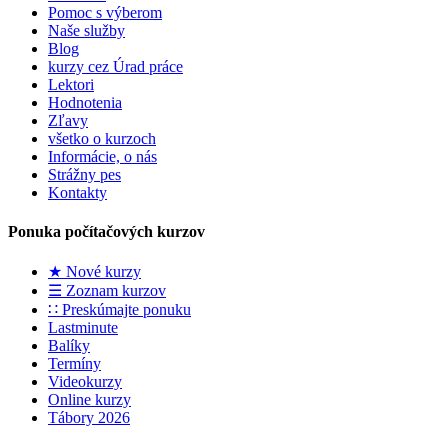
Pomoc s výberom
Naše služby
Blog
kurzy cez Úrad práce
Lektori
Hodnotenia
Zľavy
všetko o kurzoch
Informácie, o nás
Strážny pes
Kontakty
Ponuka počítačových kurzov
★ Nové kurzy
☰ Zoznam kurzov
∷ Preskúmajte ponuku
Lastminute
Balíky
Termíny
Videokurzy
Online kurzy
Tábory 2026