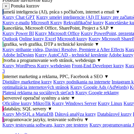
Posledné navštívené kurzy
Ponuka kurzov
×
umelá inteligencia (AI), práca s počítačom, internet a email
▼
Kurzy Chat GPT
Kurzy umelej inteligencie (AI)
IT kurzy pre začiat
Kurzy e-mailu
Microsoft Kurzy
Rekvalifikačné kurzy
Kancelárske ku
kancelária, Microsoft Office, SharePoint, Project a SAP
▼
Kurzy Power BI
Kurzy Microsoft Office
Kurzy PowerPoint, prezenta
Outlook
Online kurzy Excel
Microsoft kurzy
Kurzy Microsoft ShareP
grafika, web grafika, DTP a technické kreslenie
▼
Kurzy strihanie videa, Davinci Resolve, Premiere a After Effects
Kurz
Adobe InDesign
Kurzy AutoCAD - technické kreslenie
Adobe kurzy
tvorba a programovanie web stránok, webdesign
▼
Kurzy WordPress
Kurzy webdesign
Front-End Developer kurzy
Kurz
3
internet marketing a reklama, PPC, Facebook a SEO
▼
Digitálny marketing kurzy
Kurzy podnikania na internete
Instagram k
optimalizácia internetových stránok
Kurzy Google Ads (AdWords)
K
Platená reklama na sociálnych sieťach
Kurzy Google reklamy
serverové operačné systémy a siete
▼
Oficiálne kurzy MikroTik
Kurzy Windows Server
Kurzy Linux
Kurzy
databázy, SQL servery
▼
Kurzy MySQL a MariaDB
Dátová analýza kurzy
Databázové kurzy
programovacie jazyky, testovanie softvéru
▼
Kurzy testovania softwaru, kurzy pre testerov
Kurzy programovania 