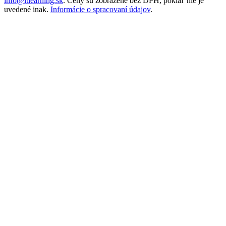
info@itlearning.sk
. Ceny sú zobrazené bez DPH, pokiaľ nie je
uvedené inak.
Informácie o spracovaní údajov
.