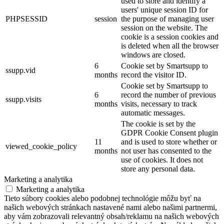
used to store and identify a
users' unique session ID for
PHPSESSID
session
the purpose of managing user
session on the website. The
cookie is a session cookies and
is deleted when all the browser
windows are closed.
6
Cookie set by Smartsupp to
ssupp.vid
months
record the visitor ID.
Cookie set by Smartsupp to
6
record the number of previous
ssupp.visits
months
visits, necessary to track
automatic messages.
The cookie is set by the
GDPR Cookie Consent plugin
11
and is used to store whether or
viewed_cookie_policy
months
not user has consented to the
use of cookies. It does not
store any personal data.
Marketing a analytika
Marketing a analytika
Tieto súbory cookies alebo podobnej technológie môžu byť na
našich webových stránkach nastavené nami alebo našimi partnermi,
aby vám zobrazovali relevantný obsah/reklamu na našich webových