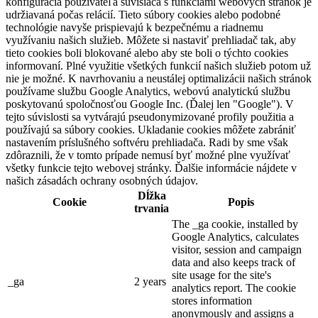
konfigurácia používateľa súvisiaca s funkciami webových stránok je
udržiavaná počas relácií. Tieto súbory cookies alebo podobné
technológie navyše prispievajú k bezpečnému a riadnemu
využívaniu našich služieb. Môžete si nastaviť prehliadač tak, aby
tieto cookies boli blokované alebo aby ste boli o týchto cookies
informovaní. Plné využitie všetkých funkcií našich služieb potom už
nie je možné. K navrhovaniu a neustálej optimalizácii našich stránok
používame službu Google Analytics, webovú analytickú službu
poskytovanú spoločnosťou Google Inc. (Ďalej len "Google"). V
tejto súvislosti sa vytvárajú pseudonymizované profily použitia a
používajú sa súbory cookies. Ukladanie cookies môžete zabrániť
nastavením príslušného softvéru prehliadača. Radi by sme však
zdôraznili, že v tomto prípade nemusí byť možné plne využívať
všetky funkcie tejto webovej stránky. Ďalšie informácie nájdete v
našich zásadách ochrany osobných údajov.
Dĺžka
Cookie
Popis
trvania
The _ga cookie, installed by
Google Analytics, calculates
visitor, session and campaign
data and also keeps track of
site usage for the site's
_ga
2 years
analytics report. The cookie
stores information
anonymously and assigns a