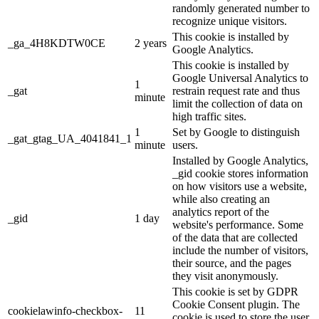
randomly generated number to
recognize unique visitors.
This cookie is installed by
_ga_4H8KDTW0CE
2 years
Google Analytics.
This cookie is installed by
Google Universal Analytics to
1
_gat
restrain request rate and thus
minute
limit the collection of data on
high traffic sites.
1
Set by Google to distinguish
_gat_gtag_UA_4041841_1
minute
users.
Installed by Google Analytics,
_gid cookie stores information
on how visitors use a website,
while also creating an
analytics report of the
_gid
1 day
website's performance. Some
of the data that are collected
include the number of visitors,
their source, and the pages
they visit anonymously.
This cookie is set by GDPR
Cookie Consent plugin. The
cookielawinfo-checkbox-
11
cookie is used to store the user