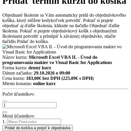
Pridať termín kurzu do košíka
Objednané školenie sa Vám automaticky pridá do objednávkového
košíka, ktorý môžete kedykoľvek potvrdiť. Pokiaľ si prajete
objednať aj ďalšie školenia, kliknite na tlačidlo Objednať ďalšie
školenia. Pokiaľ si prajete objednávkový košík s objednanými
školeniami potvrdiť a prístúpiť k záväznej objednávke, stlačte
tlačidlo Pridať do košíka.
Názov kurzu:
Microsoft Excel VBA II. - Úvod do
programovania makier vo Visual Basic for Applications
Forma kurzu:
denný kurz
Dátum začiatku:
29.10.2026 o 09:00
Cena kurzu:
183,00€ bez DPH
(225,09€ s DPH)
Miesto konania:
online kurz
Počet účastníkov:
Mená účastníkov:
1.
Pridať do košíka a prejsť k objednávke