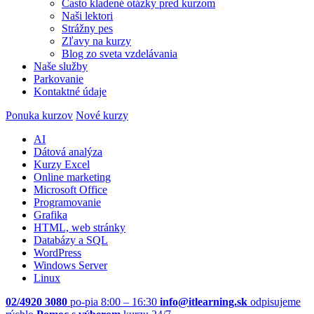
Často kladené otázky pred kurzom
Naši lektori
Strážny pes
Zľavy na kurzy
Blog zo sveta vzdelávania
Naše služby
Parkovanie
Kontaktné údaje
Ponuka kurzov
Nové kurzy
AI
Dátová analýza
Kurzy Excel
Online marketing
Microsoft Office
Programovanie
Grafika
HTML, web stránky
Databázy a SQL
WordPress
Windows Server
Linux
02/4920 3080
po-pia 8:00 – 16:30
info@itlearning.sk
odpisujeme