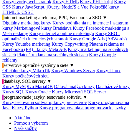
Kurzy tvorby web stránok
Kurzy HTML
Kurzy PHP skript
Kurzy
CSS
Kurzy JavaScript, jQuery, NodeJS a Vue
Pokročilé kurzy
HTML 5, CSS 3
internet marketing a reklama, PPC, Facebook a SEO
▼
Digitálny marketing kurzy
Kurzy podnikania na internete
Instagram
kurzy
Marketingové kurzy Bratislava
Kurzy Facebook marketingu a
Meta reklamy
Kurzy internet a online marketingu
Kurzy SEO -
optimalizácia internetových stránok
Kurzy Google Ads (AdWords)
Kurzy Youtube marketing
Kurzy Copywriting
Platená reklama na
Facebooku (FB) - kurzy Meta Ads
Kurzy marketingu na sociálnych
sieťach
Platená reklama na sociálnych sieťach
Kurzy Google
reklamy
serverové operačné systémy a siete
▼
Oficiálne kurzy MikroTik
Kurzy Windows Server
Kurzy Linux
Kurzy počítačových sietí
databázy, SQL servery
▼
Kurzy MySQL a MariaDB
Dátová analýza kurzy
Databázové kurzy
Kurzy SQL
Kurzy Oracle
Kurzy Microsoft SQL Server
programovacie jazyky, testovanie softvéru
▼
Kurzy testovania softwaru, kurzy pre testerov
Kurzy programovania
Java
Kurzy Python
Kurzy programovania a programovacie jazyky
Aktuálne
Pomoc s výberom
Naše služby