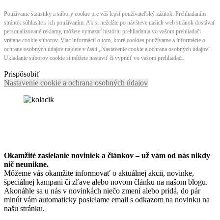
Používame štatistiky a súbory cookie pre váš lepší používateľský zážitok. Prehliadaním
stránok súhlasíte s ich používaním. Ak si neželáte po návšteve našich web stránok dostávať
personalizované reklamy, môžete vymazať históriu prehliadania vo vašom prehliadači
vrátane cookie súborov. Viac informácií o tom, ktoré cookies používame a informácie o
ochrane osobných údajov nájdete v časti „Nastavenie cookie a ochrana osobných údajov“.
Ukladanie súborov cookie si môžete nastaviť či vypnúť vo vašom prehliadači.
Prispôsobiť
Nastavenie cookie a ochrana osobných údajov
Okamžité zasielanie noviniek a článkov – u
ž vám od nás nikdy
nič neunikne.
Môžeme vás okamžite informovať o aktuálnej akcii, novinke,
špeciálnej kampani či zľave alebo novom článku na našom blogu.
Akonáhle sa u nás v novinkách niečo zmení alebo pridá, do pár
minút vám automaticky posielame email s odkazom na novinku na
našu stránku.