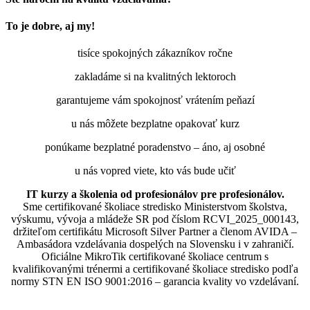
To je dobre, aj my!
tisíce spokojných zákazníkov ročne
zakladáme si na kvalitných lektoroch
garantujeme vám spokojnosť vrátením peňazí
u nás môžete bezplatne opakovať kurz
ponúkame bezplatné poradenstvo – áno, aj osobné
u nás vopred viete, kto vás bude učiť
IT kurzy a školenia od profesionálov pre profesionálov.
Sme certifikované školiace stredisko Ministerstvom školstva,
výskumu, vývoja a mládeže SR pod číslom RCVI_2025_000143,
držiteľom certifikátu Microsoft Silver Partner a členom AVIDA –
Ambasádora vzdelávania dospelých na Slovensku i v zahraničí.​​​​​​​​​​​​​​​​
Oficiálne MikroTik certifikované školiace centrum s
kvalifikovanými trénermi ​​​​​​​​​​a certifikované školiace stredisko podľa
normy STN EN ISO 9001:2016 – garancia kvality vo vzdelávaní.