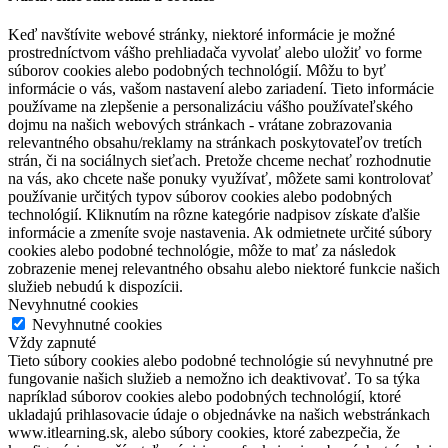
Keď navštívite webové stránky, niektoré informácie je možné
prostredníctvom vášho prehliadača vyvolať alebo uložiť vo forme
súborov cookies alebo podobných technológií. Môžu to byť
informácie o vás, vašom nastavení alebo zariadení. Tieto informácie
používame na zlepšenie a personalizáciu vášho používateľského
dojmu na našich webových stránkach - vrátane zobrazovania
relevantného obsahu/reklamy na stránkach poskytovateľov tretích
strán, či na sociálnych sieťach. Pretože chceme nechať rozhodnutie
na vás, ako chcete naše ponuky využívať, môžete sami kontrolovať
používanie určitých typov súborov cookies alebo podobných
technológií. Kliknutím na rôzne kategórie nadpisov získate ďalšie
informácie a zmeníte svoje nastavenia. Ak odmietnete určité súbory
cookies alebo podobné technológie, môže to mať za následok
zobrazenie menej relevantného obsahu alebo niektoré funkcie našich
služieb nebudú k dispozícii.
Nevyhnutné cookies
Nevyhnutné cookies
Vždy zapnuté
Tieto súbory cookies alebo podobné technológie sú nevyhnutné pre
fungovanie našich služieb a nemožno ich deaktivovať. To sa týka
napríklad súborov cookies alebo podobných technológií, ktoré
ukladajú prihlasovacie údaje o objednávke na našich webstránkach
www.itlearning.sk, alebo súbory cookies, ktoré zabezpečia, že