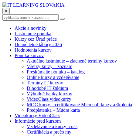
×
Akcie a novinky
Lastminute ponuka
Kurzy cez Úrad práce
Denné letné tábory 2026
Hodnotenia kurzov
Ponuka kurzov
Aktuálne lastminute – zlacnené termíny kurzov
Všetky kurzy – zoznam
Preskúmajte ponuku – katalóg
Online kurzy a vzdelávanie
Termíny IT kurzov
Dlhodobé IT štúdium
Výhodné balíky kurzov
VideoClass videokurzy
MOC kurzy – certifikované Microsoft kurzy a školenia
Predplatenka – Múdra karta
Videokurzy VideoClass
Informácie pred kurzom
Vzdelávanie a kurzy u nás
Certifikácia a prečo my