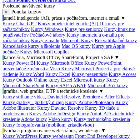
rýchlo
Pomoc s výberom
kurzu 24/7
Posledné navštívené kurzy
Ponuka kurzov
×
umelá inteligencia (AI), práca s počítačom, internet a email
▼
Kurzy Chat GPT
Kurzy umelej inteligencie (AI)
IT kurzy pre
začiatočníkov
Kurzy Windows
Kurzy pre seniorov
Kurzy linux pre
používateľov
Počítačové tábory
Kurzy internetu a e-mailu pre
začiatočníkov
Kurzy e-mailu
Microsoft Kurzy
Rekvalifikačné kurzy
Kancelárske kurzy a školenia
Mac OS kurzy
Kurzy pre Apple
počítače
Kurzy Microsoft Copilot
kancelária, Microsoft Office, SharePoint, Project a SAP
▼
Kurzy Power BI
Kurzy Microsoft Office
Kurzy PowerPoint,
prezentačné zručnosti a Visio
Kurzy Microsoft Project a projektové
riadenie
Kurzy Word
Kurzy Excel
Kurzy prezentácie
Kurzy Access
Kurzy Outlook
Online kurzy Excel
Microsoft kurzy
Kurzy
Microsoft SharePoint
Kurzy SAP a ABAP
Microsoft 365 kurzy
grafika, web grafika, DTP a technické kreslenie
▼
Kurzy strihanie videa, Davinci Resolve, Premiere a After Effects
Kurzy grafiky - grafický dizajn
Kurzy Adobe Photoshop
Kurzy
Adobe Illustrator
Kurzy Davinci Resolve
Kurzy 3D tlače a
modelovania
Kurzy Adobe InDesign
Kurzy AutoCAD - technické
kreslenie
Adobe kurzy
Video kurzy
Kurzy technického kreslenia
Kurzy fotografovania (mobilom, zrkadlovkou)
tvorba a programovanie web stránok, webdesign
▼
Kurzy WordPress
Kurzy webdesign
Front-End Developer kurzy