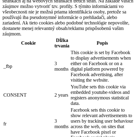
stránkach aj na webových stránkach tretích strán. Na základe vašich
záujmov možno vytvoriť tzv. profily. S týmito informáciami vo
všeobecnosti nie je možná priama identifikácia osoby, pretože sa
používajú iba pseudonymné informácie o prehliadači, alebo
zariadení. Ak tieto cookies alebo podobné technológie nepovolíte,
dostanete menej relevantný obsah/reklamu prispôsobenú vašim
záujmom.
Dĺžka
Cookie
Popis
trvania
This cookie is set by Facebook
to display advertisements when
3
either on Facebook or on a
_fbp
months
digital platform powered by
Facebook advertising, after
visiting the website.
YouTube sets this cookie via
embedded youtube-videos and
CONSENT
2 years
registers anonymous statistical
data.
Facebook sets this cookie to
show relevant advertisements to
3
users by tracking user behaviour
fr
months
across the web, on sites that
have Facebook pixel or