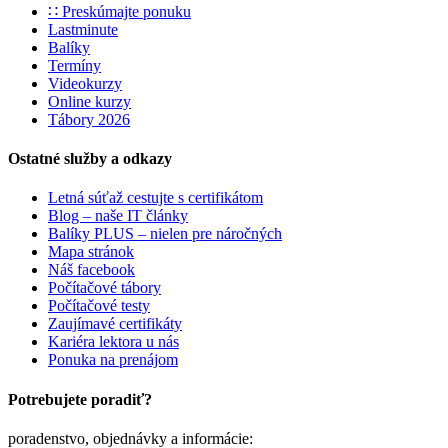
∷ Preskúmajte ponuku
Lastminute
Balíky
Termíny
Videokurzy
Online kurzy
Tábory 2026
Ostatné služby a odkazy
Letná súťaž cestujte s certifikátom
Blog – naše IT články
Balíky PLUS – nielen pre náročných
Mapa stránok
Náš facebook
Počítačové tábory
Počítačové testy
Zaujímavé certifikáty
Kariéra lektora u nás
Ponuka na prenájom
Potrebujete poradiť?
poradenstvo, objednávky a informácie: