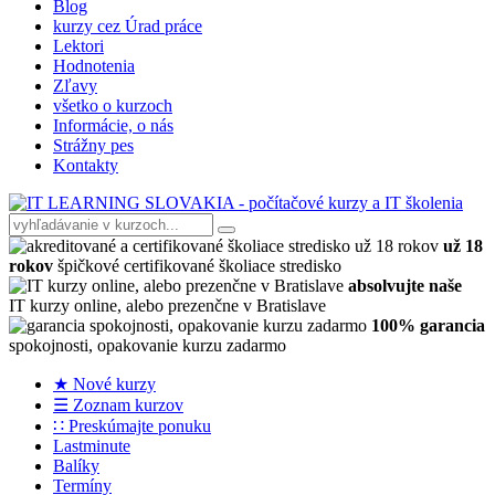
Blog
kurzy cez Úrad práce
Lektori
Hodnotenia
Zľavy
všetko o kurzoch
Informácie, o nás
Strážny pes
Kontakty
už 18
rokov
špičkové certifikované školiace stredisko
absolvujte naše
IT kurzy online, alebo prezenčne v Bratislave
100% garancia
spokojnosti, opakovanie kurzu zadarmo
★ Nové kurzy
☰ Zoznam kurzov
∷ Preskúmajte ponuku
Lastminute
Balíky
Termíny