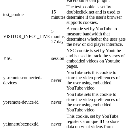
Facebook social plugin.
The test_cookie is set by
15
doubleclick.net and is used to
test_cookie
minutes
determine if the user's browser
supports cookies.
A cookie set by YouTube to
5
measure bandwidth that
VISITOR_INFO1_LIVE
months
determines whether the user gets
27 days
the new or old player interface.
YSC cookie is set by Youtube
and is used to track the views of
YSC
session
embedded videos on Youtube
pages.
YouTube sets this cookie to
yt-remote-connected-
store the video preferences of
never
devices
the user using embedded
YouTube video.
YouTube sets this cookie to
store the video preferences of
yt-remote-device-id
never
the user using embedded
YouTube video.
This cookie, set by YouTube,
registers a unique ID to store
yt.innertube::nextId
never
data on what videos from