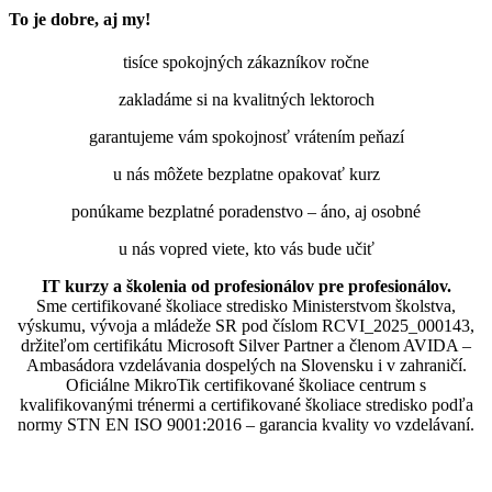
To je dobre, aj my!
tisíce spokojných zákazníkov ročne
zakladáme si na kvalitných lektoroch
garantujeme vám spokojnosť vrátením peňazí
u nás môžete bezplatne opakovať kurz
ponúkame bezplatné poradenstvo – áno, aj osobné
u nás vopred viete, kto vás bude učiť
IT kurzy a školenia od profesionálov pre profesionálov.
Sme certifikované školiace stredisko Ministerstvom školstva,
výskumu, vývoja a mládeže SR pod číslom RCVI_2025_000143,
držiteľom certifikátu Microsoft Silver Partner a členom AVIDA –
Ambasádora vzdelávania dospelých na Slovensku i v zahraničí.​​​​​​​​​​​​​​​​
Oficiálne MikroTik certifikované školiace centrum s
kvalifikovanými trénermi ​​​​​​​​​​a certifikované školiace stredisko podľa
normy STN EN ISO 9001:2016 – garancia kvality vo vzdelávaní.