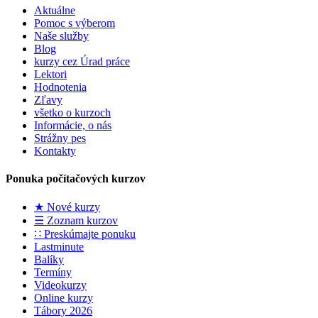
Aktuálne
Pomoc s výberom
Naše služby
Blog
kurzy cez Úrad práce
Lektori
Hodnotenia
Zľavy
všetko o kurzoch
Informácie, o nás
Strážny pes
Kontakty
Ponuka počítačových kurzov
★ Nové kurzy
☰ Zoznam kurzov
∷ Preskúmajte ponuku
Lastminute
Balíky
Termíny
Videokurzy
Online kurzy
Tábory 2026