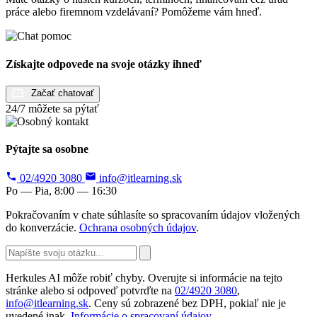
práce alebo firemnom vzdelávaní? Pomôžeme vám hneď.
Získajte odpovede na svoje otázky ihneď
Začať chatovať
24/7 môžete sa pýtať
Pýtajte sa osobne
02/4920 3080
info@itlearning.sk
Po — Pia, 8:00 — 16:30
Pokračovaním v chate súhlasíte so spracovaním údajov vložených
do konverzácie.
Ochrana osobných údajov
.
Herkules AI môže robiť chyby. Overujte si informácie na tejto
stránke alebo si odpoveď potvrďte na
02/4920 3080
,
info@itlearning.sk
. Ceny sú zobrazené bez DPH, pokiaľ nie je
uvedené inak.
Informácie o spracovaní údajov
.