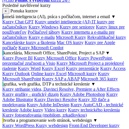
rýchlo
Pomoc s výberom
kurzu 24/7
Posledné navštívené kurzy
Ponuka kurzov
×
umelá inteligencia (AI), práca s počítačom, internet a email
▼
Kurzy Chat GPT
Kurzy umelej inteligencie (AI)
IT kurzy pre
začiatočníkov
Kurzy Windows
Kurzy pre seniorov
Kurzy linux pre
používateľov
Počítačové tábory
Kurzy internetu a e-mailu pre
začiatočníkov
Kurzy e-mailu
Microsoft Kurzy
Rekvalifikačné kurzy
Kancelárske kurzy a školenia
Mac OS kurzy
Kurzy pre Apple
počítače
Kurzy Microsoft Copilot
kancelária, Microsoft Office, SharePoint, Project a SAP
▼
Kurzy Power BI
Kurzy Microsoft Office
Kurzy PowerPoint,
prezentačné zručnosti a Visio
Kurzy Microsoft Project a projektové
riadenie
Kurzy Word
Kurzy Excel
Kurzy prezentácie
Kurzy Access
Kurzy Outlook
Online kurzy Excel
Microsoft kurzy
Kurzy
Microsoft SharePoint
Kurzy SAP a ABAP
Microsoft 365 kurzy
grafika, web grafika, DTP a technické kreslenie
▼
Kurzy strihanie videa, Davinci Resolve, Premiere a After Effects
Kurzy grafiky - grafický dizajn
Kurzy Adobe Photoshop
Kurzy
Adobe Illustrator
Kurzy Davinci Resolve
Kurzy 3D tlače a
modelovania
Kurzy Adobe InDesign
Kurzy AutoCAD - technické
kreslenie
Adobe kurzy
Video kurzy
Kurzy technického kreslenia
Kurzy fotografovania (mobilom, zrkadlovkou)
tvorba a programovanie web stránok, webdesign
▼
Kurzy WordPress
Kurzy webdesign
Front-End Developer kurzy