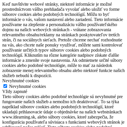
Keď navštívite webové stránky, niektoré informácie je možné
prostredníctvom vášho prehliadača vyvolať alebo uložiť vo forme
súborov cookies alebo podobných technológií. Môžu to byť
informácie o vás, vašom nastavení alebo zariadení. Tieto informácie
používame na zlepšenie a personalizáciu vášho používateľského
dojmu na našich webových stránkach - vrátane zobrazovania
relevantného obsahu/reklamy na stránkach poskytovateľov tretích
strán, či na sociálnych sieťach. Pretože chceme nechať rozhodnutie
na vás, ako chcete naše ponuky využívať, môžete sami kontrolovať
používanie určitých typov súborov cookies alebo podobných
technológií. Kliknutím na rôzne kategórie nadpisov získate ďalšie
informácie a zmeníte svoje nastavenia. Ak odmietnete určité súbory
cookies alebo podobné technológie, môže to mať za následok
zobrazenie menej relevantného obsahu alebo niektoré funkcie našich
služieb nebudú k dispozícii.
Nevyhnutné cookies
Nevyhnutné cookies
Vždy zapnuté
Tieto súbory cookies alebo podobné technológie sú nevyhnutné pre
fungovanie našich služieb a nemožno ich deaktivovať. To sa týka
napríklad súborov cookies alebo podobných technológií, ktoré
ukladajú prihlasovacie údaje o objednávke na našich webstránkach
www.itlearning.sk, alebo súbory cookies, ktoré zabezpečia, že
konfigurácia používateľa súvisiaca s funkciami webových stránok je