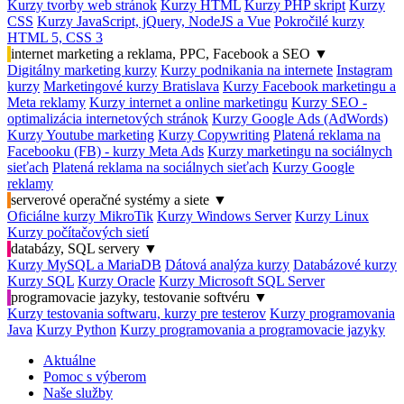
Kurzy tvorby web stránok
Kurzy HTML
Kurzy PHP skript
Kurzy
CSS
Kurzy JavaScript, jQuery, NodeJS a Vue
Pokročilé kurzy
HTML 5, CSS 3
internet marketing a reklama, PPC, Facebook a SEO
▼
Digitálny marketing kurzy
Kurzy podnikania na internete
Instagram
kurzy
Marketingové kurzy Bratislava
Kurzy Facebook marketingu a
Meta reklamy
Kurzy internet a online marketingu
Kurzy SEO -
optimalizácia internetových stránok
Kurzy Google Ads (AdWords)
Kurzy Youtube marketing
Kurzy Copywriting
Platená reklama na
Facebooku (FB) - kurzy Meta Ads
Kurzy marketingu na sociálnych
sieťach
Platená reklama na sociálnych sieťach
Kurzy Google
reklamy
serverové operačné systémy a siete
▼
Oficiálne kurzy MikroTik
Kurzy Windows Server
Kurzy Linux
Kurzy počítačových sietí
databázy, SQL servery
▼
Kurzy MySQL a MariaDB
Dátová analýza kurzy
Databázové kurzy
Kurzy SQL
Kurzy Oracle
Kurzy Microsoft SQL Server
programovacie jazyky, testovanie softvéru
▼
Kurzy testovania softwaru, kurzy pre testerov
Kurzy programovania
Java
Kurzy Python
Kurzy programovania a programovacie jazyky
Aktuálne
Pomoc s výberom
Naše služby