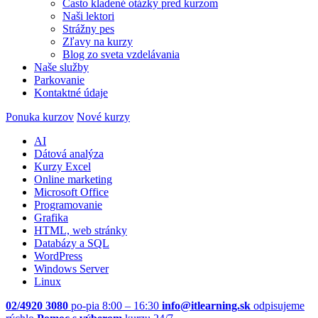
Často kladené otázky pred kurzom
Naši lektori
Strážny pes
Zľavy na kurzy
Blog zo sveta vzdelávania
Naše služby
Parkovanie
Kontaktné údaje
Ponuka kurzov
Nové kurzy
AI
Dátová analýza
Kurzy Excel
Online marketing
Microsoft Office
Programovanie
Grafika
HTML, web stránky
Databázy a SQL
WordPress
Windows Server
Linux
02/4920 3080
po-pia 8:00 – 16:30
info@itlearning.sk
odpisujeme