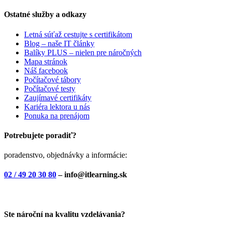
Ostatné služby a odkazy
Letná súťaž cestujte s certifikátom
Blog – naše IT články
Balíky PLUS – nielen pre náročných
Mapa stránok
Náš facebook
Počítačové tábory
Počítačové testy
Zaujímavé certifikáty
Kariéra lektora u nás
Ponuka na prenájom
Potrebujete poradiť?
poradenstvo, objednávky a informácie:
02 / 49 20 30 80
– info@itlearning.sk
Ste nároční na kvalitu vzdelávania?