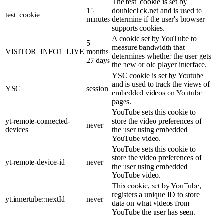
The test_cookie is set by
15
doubleclick.net and is used to
test_cookie
minutes
determine if the user's browser
supports cookies.
A cookie set by YouTube to
5
measure bandwidth that
VISITOR_INFO1_LIVE
months
determines whether the user gets
27 days
the new or old player interface.
YSC cookie is set by Youtube
and is used to track the views of
YSC
session
embedded videos on Youtube
pages.
YouTube sets this cookie to
yt-remote-connected-
store the video preferences of
never
devices
the user using embedded
YouTube video.
YouTube sets this cookie to
store the video preferences of
yt-remote-device-id
never
the user using embedded
YouTube video.
This cookie, set by YouTube,
registers a unique ID to store
yt.innertube::nextId
never
data on what videos from
YouTube the user has seen.