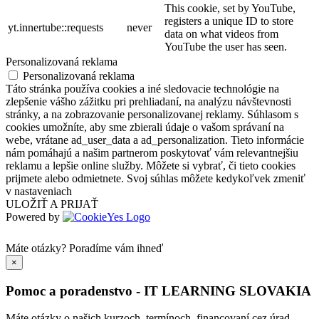
This cookie, set by YouTube,
registers a unique ID to store
yt.innertube::requests
never
data on what videos from
YouTube the user has seen.
Personalizovaná reklama
Personalizovaná reklama
Táto stránka používa cookies a iné sledovacie technológie na
zlepšenie vášho zážitku pri prehliadaní, na analýzu návštevnosti
stránky, a na zobrazovanie personalizovanej reklamy. Súhlasom s
cookies umožníte, aby sme zbierali údaje o vašom správaní na
webe, vrátane ad_user_data a ad_personalization. Tieto informácie
nám pomáhajú a našim partnerom poskytovať vám relevantnejšiu
reklamu a lepšie online služby. Môžete si vybrať, či tieto cookies
prijmete alebo odmietnete. Svoj súhlas môžete kedykoľvek zmeniť
v nastaveniach
ULOŽIŤ A PRIJAŤ
Powered by
Máte otázky?
Poradíme vám ihneď
×
Pomoc a poradenstvo - IT LEARNING SLOVAKIA
Máte otázky o našich kurzoch, termínoch, financovaní cez úrad