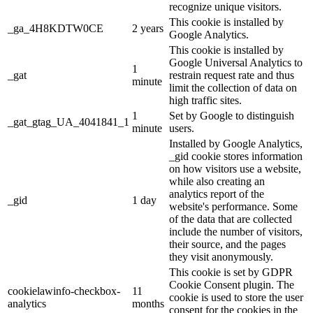
recognize unique visitors.
This cookie is installed by
_ga_4H8KDTW0CE
2 years
Google Analytics.
This cookie is installed by
Google Universal Analytics to
1
_gat
restrain request rate and thus
minute
limit the collection of data on
high traffic sites.
1
Set by Google to distinguish
_gat_gtag_UA_4041841_1
minute
users.
Installed by Google Analytics,
_gid cookie stores information
on how visitors use a website,
while also creating an
analytics report of the
_gid
1 day
website's performance. Some
of the data that are collected
include the number of visitors,
their source, and the pages
they visit anonymously.
This cookie is set by GDPR
Cookie Consent plugin. The
cookielawinfo-checkbox-
11
cookie is used to store the user
analytics
months
consent for the cookies in the