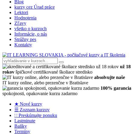
Blog
kurzy cez Úrad práce
Lektori
Hodnotenia
Zľavy
všetko o kurzoch
Informácie, o nás
Strážny pes
Kontakty
už 18
rokov
špičkové certifikované školiace stredisko
absolvujte naše
IT kurzy online, alebo prezenčne v Bratislave
100% garancia
spokojnosti, opakovanie kurzu zadarmo
★ Nové kurzy
☰ Zoznam kurzov
∷ Preskúmajte ponuku
Lastminute
Balíky
Termíny