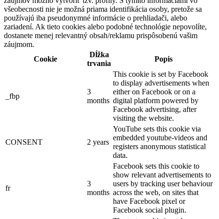
záujmov možno vytvoriť tzv. profily. S týmito informáciami vo
všeobecnosti nie je možná priama identifikácia osoby, pretože sa
používajú iba pseudonymné informácie o prehliadači, alebo
zariadení. Ak tieto cookies alebo podobné technológie nepovolíte,
dostanete menej relevantný obsah/reklamu prispôsobenú vašim
záujmom.
Dĺžka
Cookie
Popis
trvania
This cookie is set by Facebook
to display advertisements when
3
either on Facebook or on a
_fbp
months
digital platform powered by
Facebook advertising, after
visiting the website.
YouTube sets this cookie via
embedded youtube-videos and
CONSENT
2 years
registers anonymous statistical
data.
Facebook sets this cookie to
show relevant advertisements to
3
users by tracking user behaviour
fr
months
across the web, on sites that
have Facebook pixel or
Facebook social plugin.