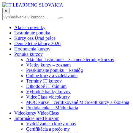
×
Akcie a novinky
Lastminute ponuka
Kurzy cez Úrad práce
Denné letné tábory 2026
Hodnotenia kurzov
Ponuka kurzov
Aktuálne lastminute – zlacnené termíny kurzov
Všetky kurzy – zoznam
Preskúmajte ponuku – katalóg
Online kurzy a vzdelávanie
Termíny IT kurzov
Dlhodobé IT štúdium
Výhodné balíky kurzov
VideoClass videokurzy
MOC kurzy – certifikované Microsoft kurzy a školenia
Predplatenka – Múdra karta
Videokurzy VideoClass
Informácie pred kurzom
Vzdelávanie a kurzy u nás
Certifikácia a prečo my