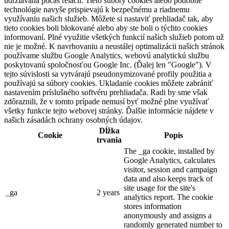
udržiavaná počas relácií. Tieto súbory cookies alebo podobné
technológie navyše prispievajú k bezpečnému a riadnemu
využívaniu našich služieb. Môžete si nastaviť prehliadač tak, aby
tieto cookies boli blokované alebo aby ste boli o týchto cookies
informovaní. Plné využitie všetkých funkcií našich služieb potom už
nie je možné. K navrhovaniu a neustálej optimalizácii našich stránok
používame službu Google Analytics, webovú analytickú službu
poskytovanú spoločnosťou Google Inc. (Ďalej len "Google"). V
tejto súvislosti sa vytvárajú pseudonymizované profily použitia a
používajú sa súbory cookies. Ukladanie cookies môžete zabrániť
nastavením príslušného softvéru prehliadača. Radi by sme však
zdôraznili, že v tomto prípade nemusí byť možné plne využívať
všetky funkcie tejto webovej stránky. Ďalšie informácie nájdete v
našich zásadách ochrany osobných údajov.
Dĺžka
Cookie
Popis
trvania
The _ga cookie, installed by
Google Analytics, calculates
visitor, session and campaign
data and also keeps track of
site usage for the site's
_ga
2 years
analytics report. The cookie
stores information
anonymously and assigns a
randomly generated number to