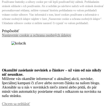
Používame štatistiky a súbory cookie pre váš lepší používateľský zážitok. Prehliadaním
stránok súhlasíte s ich používaním. Ak si neželáte po návšteve našich web stránok dostávať
personalizované reklamy, môžete vymazať históriu prehliadania vo vašom prehliadači
vrátane cookie súborov. Viac informácií o tom, ktoré cookies používame a informácie o
ochrane osobných údajov nájdete v časti „Nastavenie cookie a ochrana osobných údajov“.
Ukladanie súborov cookie si môžete nastaviť či vypnúť vo vašom prehliadači.
Prispôsobiť
Nastavenie cookie a ochrana osobných údajov
Okamžité zasielanie noviniek a článkov – u
ž vám od nás nikdy
nič neunikne.
Môžeme vás okamžite informovať o aktuálnej akcii, novinke,
špeciálnej kampani či zľave alebo novom článku na našom blogu.
Akonáhle sa u nás v novinkách niečo zmení alebo pridá, do pár
minút vám automaticky posielame email s odkazom na novinku na
našu stránku.
Chcem sa prihlásiť