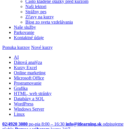
Často kladené otázky pred kurzom
Naši lektori
Strážny pes
Zľavy na kurzy
Blog zo sveta vzdelávania
Naše služby
Parkovanie
Kontaktné údaje
Ponuka kurzov
Nové kurzy
AI
Dátová analýza
Kurzy Excel
Online marketing
Microsoft Office
Programovanie
Grafika
HTML, web stránky
Databázy a SQL
WordPress
Windows Server
Linux
02/4920 3080
po-pia 8:00 – 16:30
info@itlearning.sk
odpisujeme