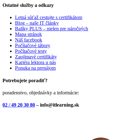
Ostatné služby a odkazy
Letná súťaž cestujte s certifikátom
Blog – naše IT články
Balíky PLUS – nielen pre náročných
Mapa stránok
Náš facebook
Počítačové tábory
Počítačové testy
Zaujímavé certifikáty
Kariéra lektora u nás
Ponuka na prenájom
Potrebujete poradiť?
poradenstvo, objednávky a informácie:
02 / 49 20 30 80
– info@itlearning.sk