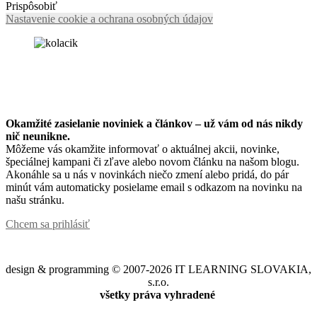
Prispôsobiť
Nastavenie cookie a ochrana osobných údajov
Okamžité zasielanie noviniek a článkov – u
ž vám od nás nikdy
nič neunikne.
Môžeme vás okamžite informovať o aktuálnej akcii, novinke,
špeciálnej kampani či zľave alebo novom článku na našom blogu.
Akonáhle sa u nás v novinkách niečo zmení alebo pridá, do pár
minút vám automaticky posielame email s odkazom na novinku na
našu stránku.
Chcem sa prihlásiť
design & programming © 2007-2026 IT LEARNING SLOVAKIA,
s.r.o.
všetky práva vyhradené