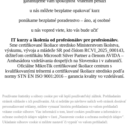
garantujeme vám spokojnosť vrátením peňazí
u nás môžete bezplatne opakovať kurz
ponúkame bezplatné poradenstvo – áno, aj osobné
u nás vopred viete, kto vás bude učiť
IT kurzy a školenia od profesionálov pre profesionálov.
Sme certifikované školiace stredisko Ministerstvom školstva,
výskumu, vývoja a mládeže SR pod číslom RCVI_2025_000143,
držiteľom certifikátu Microsoft Silver Partner a členom AVIDA –
Ambasádora vzdelávania dospelých na Slovensku i v zahraničí.​​​​​​​​​​​​​​​​
Oficiálne MikroTik certifikované školiace centrum s
kvalifikovanými trénermi ​​​​​​​​​​a certifikované školiace stredisko podľa
normy STN EN ISO 9001:2016 – garancia kvality vo vzdelávaní.
Používame štatistiky a súbory cookie pre váš lepší používateľský zážitok. Prehliadaním
stránok súhlasíte s ich používaním. Ak si neželáte po návšteve našich web stránok dostávať
personalizované reklamy, môžete vymazať históriu prehliadania vo vašom prehliadači
vrátane cookie súborov. Viac informácií o tom, ktoré cookies používame a informácie o
ochrane osobných údajov nájdete v časti „Nastavenie cookie a ochrana osobných údajov“.
Ukladanie súborov cookie si môžete nastaviť či vypnúť vo vašom prehliadači.