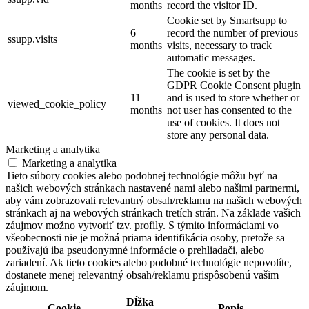
months
record the visitor ID.
Cookie set by Smartsupp to
6
record the number of previous
ssupp.visits
months
visits, necessary to track
automatic messages.
The cookie is set by the
GDPR Cookie Consent plugin
11
and is used to store whether or
viewed_cookie_policy
months
not user has consented to the
use of cookies. It does not
store any personal data.
Marketing a analytika
Marketing a analytika
Tieto súbory cookies alebo podobnej technológie môžu byť na
našich webových stránkach nastavené nami alebo našimi partnermi,
aby vám zobrazovali relevantný obsah/reklamu na našich webových
stránkach aj na webových stránkach tretích strán. Na základe vašich
záujmov možno vytvoriť tzv. profily. S týmito informáciami vo
všeobecnosti nie je možná priama identifikácia osoby, pretože sa
používajú iba pseudonymné informácie o prehliadači, alebo
zariadení. Ak tieto cookies alebo podobné technológie nepovolíte,
dostanete menej relevantný obsah/reklamu prispôsobenú vašim
záujmom.
Dĺžka
Cookie
Popis