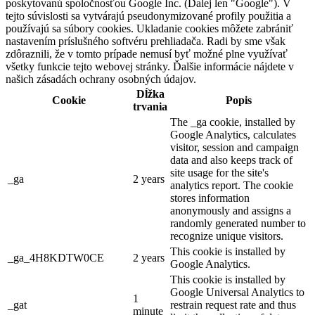
poskytovanú spoločnosťou Google Inc. (Ďalej len "Google"). V
tejto súvislosti sa vytvárajú pseudonymizované profily použitia a
používajú sa súbory cookies. Ukladanie cookies môžete zabrániť
nastavením príslušného softvéru prehliadača. Radi by sme však
zdôraznili, že v tomto prípade nemusí byť možné plne využívať
všetky funkcie tejto webovej stránky. Ďalšie informácie nájdete v
našich zásadách ochrany osobných údajov.
Dĺžka
Cookie
Popis
trvania
The _ga cookie, installed by
Google Analytics, calculates
visitor, session and campaign
data and also keeps track of
site usage for the site's
_ga
2 years
analytics report. The cookie
stores information
anonymously and assigns a
randomly generated number to
recognize unique visitors.
This cookie is installed by
_ga_4H8KDTW0CE
2 years
Google Analytics.
This cookie is installed by
Google Universal Analytics to
1
_gat
restrain request rate and thus
minute