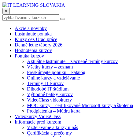
×
Akcie a novinky
Lastminute ponuka
Kurzy cez Úrad práce
Denné letné tábory 2026
Hodnotenia kurzov
Ponuka kurzov
Aktuálne lastminute – zlacnené termíny kurzov
Všetky kurzy – zoznam
Preskúmajte ponuku – katalóg
Online kurzy a vzdelávanie
Termíny IT kurzov
Dlhodobé IT štúdium
Výhodné balíky kurzov
VideoClass videokurzy
MOC kurzy – certifikované Microsoft kurzy a školenia
Predplatenka – Múdra karta
Videokurzy VideoClass
Informácie pred kurzom
Vzdelávanie a kurzy u nás
Certifikácia a prečo my