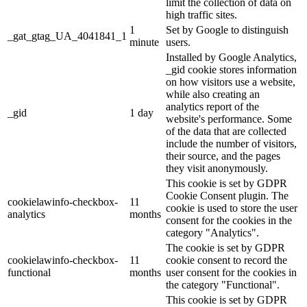
limit the collection of data on
high traffic sites.
1
Set by Google to distinguish
_gat_gtag_UA_4041841_1
minute
users.
Installed by Google Analytics,
_gid cookie stores information
on how visitors use a website,
while also creating an
analytics report of the
_gid
1 day
website's performance. Some
of the data that are collected
include the number of visitors,
their source, and the pages
they visit anonymously.
This cookie is set by GDPR
Cookie Consent plugin. The
cookielawinfo-checkbox-
11
cookie is used to store the user
analytics
months
consent for the cookies in the
category "Analytics".
The cookie is set by GDPR
cookielawinfo-checkbox-
11
cookie consent to record the
functional
months
user consent for the cookies in
the category "Functional".
This cookie is set by GDPR