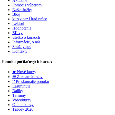
Aktuálne
Pomoc s výberom
Naše služby
Blog
kurzy cez Úrad práce
Lektori
Hodnotenia
Zľavy
všetko o kurzoch
Informácie, o nás
Strážny pes
Kontakty
Ponuka počítačových kurzov
★ Nové kurzy
☰ Zoznam kurzov
∷ Preskúmajte ponuku
Lastminute
Balíky
Termíny
Videokurzy
Online kurzy
Tábory 2026