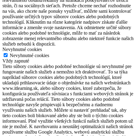
relevantného obsahu/reklamy na stránkach poskytovateľov tretích
strán, či na sociálnych sieťach. Pretože chceme nechať rozhodnutie
na vás, ako chcete naše ponuky využívať, môžete sami kontrolovať
používanie určitých typov súborov cookies alebo podobných
technológií. Kliknutím na rôzne kategórie nadpisov získate ďalšie
informácie a zmeníte svoje nastavenia. Ak odmietnete určité súbory
cookies alebo podobné technológie, môže to mať za následok
zobrazenie menej relevantného obsahu alebo niektoré funkcie našich
služieb nebudú k dispozícii.
Nevyhnutné cookies
Nevyhnutné cookies
Vždy zapnuté
Tieto súbory cookies alebo podobné technológie sú nevyhnutné pre
fungovanie našich služieb a nemožno ich deaktivovať. To sa týka
napríklad súborov cookies alebo podobných technológií, ktoré
ukladajú prihlasovacie údaje o objednávke na našich webstránkach
www.itlearning.sk, alebo súbory cookies, ktoré zabezpečia, že
konfigurácia používateľa súvisiaca s funkciami webových stránok je
udržiavaná počas relácií. Tieto súbory cookies alebo podobné
technológie navyše prispievajú k bezpečnému a riadnemu
využívaniu našich služieb. Môžete si nastaviť prehliadač tak, aby
tieto cookies boli blokované alebo aby ste boli o týchto cookies
informovaní. Plné využitie všetkých funkcií našich služieb potom už
nie je možné. K navrhovaniu a neustálej optimalizácii našich stránok
používame službu Google Analytics, webovú analytickú službu