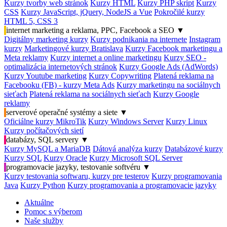
Kurzy tvorby web stránok
Kurzy HTML
Kurzy PHP skript
Kurzy
CSS
Kurzy JavaScript, jQuery, NodeJS a Vue
Pokročilé kurzy
HTML 5, CSS 3
internet marketing a reklama, PPC, Facebook a SEO
▼
Digitálny marketing kurzy
Kurzy podnikania na internete
Instagram
kurzy
Marketingové kurzy Bratislava
Kurzy Facebook marketingu a
Meta reklamy
Kurzy internet a online marketingu
Kurzy SEO -
optimalizácia internetových stránok
Kurzy Google Ads (AdWords)
Kurzy Youtube marketing
Kurzy Copywriting
Platená reklama na
Facebooku (FB) - kurzy Meta Ads
Kurzy marketingu na sociálnych
sieťach
Platená reklama na sociálnych sieťach
Kurzy Google
reklamy
serverové operačné systémy a siete
▼
Oficiálne kurzy MikroTik
Kurzy Windows Server
Kurzy Linux
Kurzy počítačových sietí
databázy, SQL servery
▼
Kurzy MySQL a MariaDB
Dátová analýza kurzy
Databázové kurzy
Kurzy SQL
Kurzy Oracle
Kurzy Microsoft SQL Server
programovacie jazyky, testovanie softvéru
▼
Kurzy testovania softwaru, kurzy pre testerov
Kurzy programovania
Java
Kurzy Python
Kurzy programovania a programovacie jazyky
Aktuálne
Pomoc s výberom
Naše služby