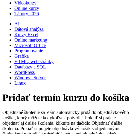
Videokurzy
Online kurzy
Tábory 2026
AI
Dátová analýza
Kurzy Excel
Online marketing
Microsoft Office
Programovanie
Grafika
HTML, web stránky
Databázy a SQL
WordPress
Windows Server
Linux
Pridať termín kurzu do košíka
Objednané školenie sa Vám automaticky pridá do objednávkového
košíka, ktorý môžete kedykoľvek potvrdiť. Pokiaľ si prajete
objednať aj ďalšie školenia, kliknite na tlačidlo Objednať ďalšie
školenia. Pokiaľ si prajete objednávkový košík s objednanými
školeniami potvrdiť a prístúpiť k záväznej objednávke, stlačte