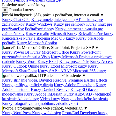
rýchlo
Pomoc s výberom
kurzu 24/7
Posledné navštívené kurzy
Ponuka kurzov
×
umelá inteligencia (AI), práca s počítačom, internet a email
▼
Kurzy Chat GPT
Kurzy umelej inteligencie (AI)
IT kurzy pre
začiatočníkov
Kurzy Windows
Kurzy pre seniorov
Kurzy linux pre
používateľov
Počítačové tábory
Kurzy internetu a e-mailu pre
začiatočníkov
Kurzy e-mailu
Microsoft Kurzy
Rekvalifikačné kurzy
Kancelárske kurzy a školenia
Mac OS kurzy
Kurzy pre Apple
počítače
Kurzy Microsoft Copilot
kancelária, Microsoft Office, SharePoint, Project a SAP
▼
Kurzy Power BI
Kurzy Microsoft Office
Kurzy PowerPoint,
prezentačné zručnosti a Visio
Kurzy Microsoft Project a projektové
riadenie
Kurzy Word
Kurzy Excel
Kurzy prezentácie
Kurzy Access
Kurzy Outlook
Online kurzy Excel
Microsoft kurzy
Kurzy
Microsoft SharePoint
Kurzy SAP a ABAP
Microsoft 365 kurzy
grafika, web grafika, DTP a technické kreslenie
▼
Kurzy strihanie videa, Davinci Resolve, Premiere a After Effects
Kurzy grafiky - grafický dizajn
Kurzy Adobe Photoshop
Kurzy
Adobe Illustrator
Kurzy Davinci Resolve
Kurzy 3D tlače a
modelovania
Kurzy Adobe InDesign
Kurzy AutoCAD - technické
kreslenie
Adobe kurzy
Video kurzy
Kurzy technického kreslenia
Kurzy fotografovania (mobilom, zrkadlovkou)
tvorba a programovanie web stránok, webdesign
▼
Kurzy WordPress
Kurzy webdesign
Front-End Developer kurzy