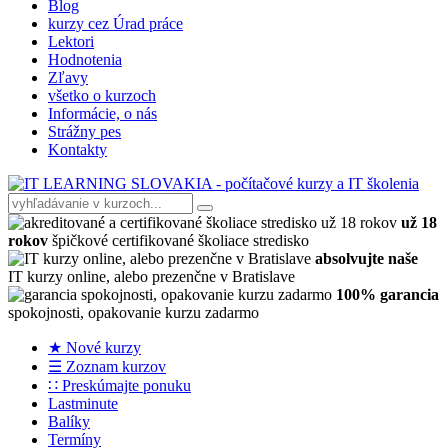
Blog
kurzy cez Úrad práce
Lektori
Hodnotenia
Zľavy
všetko o kurzoch
Informácie, o nás
Strážny pes
Kontakty
už 18
rokov
špičkové certifikované školiace stredisko
absolvujte naše
IT kurzy online, alebo prezenčne v Bratislave
100% garancia
spokojnosti, opakovanie kurzu zadarmo
★ Nové kurzy
☰ Zoznam kurzov
∷ Preskúmajte ponuku
Lastminute
Balíky
Termíny