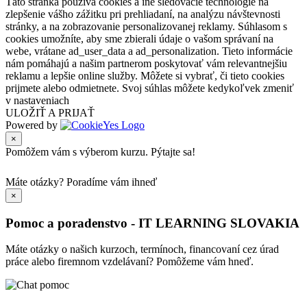
Táto stránka používa cookies a iné sledovacie technológie na
zlepšenie vášho zážitku pri prehliadaní, na analýzu návštevnosti
stránky, a na zobrazovanie personalizovanej reklamy. Súhlasom s
cookies umožníte, aby sme zbierali údaje o vašom správaní na
webe, vrátane ad_user_data a ad_personalization. Tieto informácie
nám pomáhajú a našim partnerom poskytovať vám relevantnejšiu
reklamu a lepšie online služby. Môžete si vybrať, či tieto cookies
prijmete alebo odmietnete. Svoj súhlas môžete kedykoľvek zmeniť
v nastaveniach
ULOŽIŤ A PRIJAŤ
Powered by
×
Pomôžem vám s výberom kurzu. Pýtajte sa!
Máte otázky?
Poradíme vám ihneď
×
Pomoc a poradenstvo - IT LEARNING SLOVAKIA
Máte otázky o našich kurzoch, termínoch, financovaní cez úrad
práce alebo firemnom vzdelávaní? Pomôžeme vám hneď.