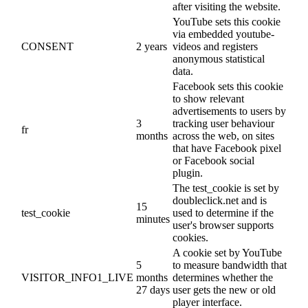
after visiting the website.
YouTube sets this cookie
via embedded youtube-
CONSENT
2 years
videos and registers
anonymous statistical
data.
Facebook sets this cookie
to show relevant
advertisements to users by
3
tracking user behaviour
fr
months
across the web, on sites
that have Facebook pixel
or Facebook social
plugin.
The test_cookie is set by
doubleclick.net and is
15
test_cookie
used to determine if the
minutes
user's browser supports
cookies.
A cookie set by YouTube
5
to measure bandwidth that
VISITOR_INFO1_LIVE
months
determines whether the
27 days
user gets the new or old
player interface.