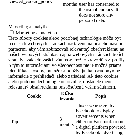
viewed_cookie_policy
months
user has consented to
the use of cookies. It
does not store any
personal data.
Marketing a analytika
Marketing a analytika
Tieto súbory cookies alebo podobnej technológie môžu byť
na našich webových stránkach nastavené nami alebo našimi
partnermi, aby vám zobrazovali relevantný obsah/reklamu na
našich webových stránkach aj na webových stránkach tretích
strán. Na základe vašich záujmov možno vytvoriť tzv. profily.
S týmito informáciami vo všeobecnosti nie je možná priama
identifikácia osoby, pretože sa používajú iba pseudonymné
informácie o prehliadači, alebo zariadení. Ak tieto cookies
alebo podobné technológie nepovolíte, dostanete menej
relevantný obsah/reklamu prispôsobenú vašim záujmom.
Dĺžka
Cookie
Popis
trvania
This cookie is set by
Facebook to display
advertisements when
3
_fbp
either on Facebook or on
months
a digital platform powered
by Facebook advertising,