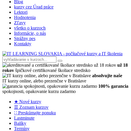
Blog
kurzy cez Úrad práce
Lektori
Hodnotenia
Zľavy
všetko o kurzoch
Informácie, o nás
Strážny pes
Kontakty
už 18
rokov
špičkové certifikované školiace stredisko
absolvujte naše
IT kurzy online, alebo prezenčne v Bratislave
100% garancia
spokojnosti, opakovanie kurzu zadarmo
★ Nové kurzy
☰ Zoznam kurzov
∷ Preskúmajte ponuku
Lastminute
Balíky
Termíny