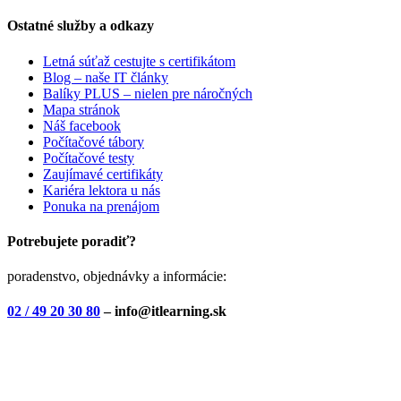
Ostatné služby a odkazy
Letná súťaž cestujte s certifikátom
Blog – naše IT články
Balíky PLUS – nielen pre náročných
Mapa stránok
Náš facebook
Počítačové tábory
Počítačové testy
Zaujímavé certifikáty
Kariéra lektora u nás
Ponuka na prenájom
Potrebujete poradiť?
poradenstvo, objednávky a informácie:
02 / 49 20 30 80
– info@itlearning.sk