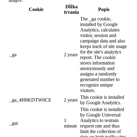
údajov.
Dĺžka
Cookie
Popis
trvania
The _ga cookie,
installed by Google
Analytics, calculates
visitor, session and
campaign data and also
keeps track of site usage
for the site's analytics
_ga
2 years
report. The cookie
stores information
anonymously and
assigns a randomly
generated number to
recognize unique
visitors.
This cookie is installed
_ga_4H8KDTW0CE
2 years
by Google Analytics.
This cookie is installed
by Google Universal
1
Analytics to restrain
_gat
minute
request rate and thus
limit the collection of
data on high traffic sites.