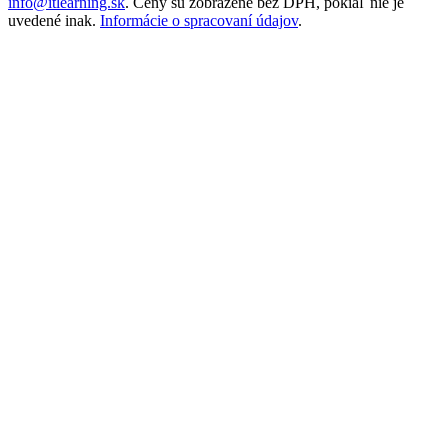
info@itlearning.sk
. Ceny sú zobrazené bez DPH, pokiaľ nie je
uvedené inak.
Informácie o spracovaní údajov
.