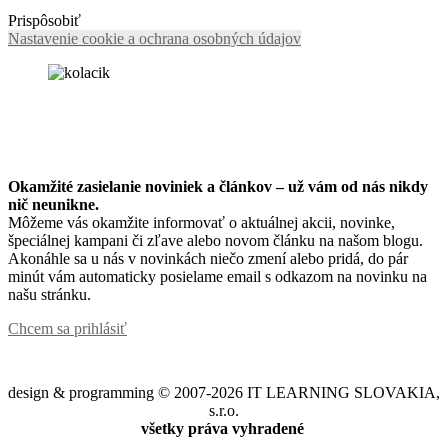
Prispôsobiť
Nastavenie cookie a ochrana osobných údajov
Okamžité zasielanie noviniek a článkov – u
ž vám od nás nikdy
nič neunikne.
Môžeme vás okamžite informovať o aktuálnej akcii, novinke,
špeciálnej kampani či zľave alebo novom článku na našom blogu.
Akonáhle sa u nás v novinkách niečo zmení alebo pridá, do pár
minút vám automaticky posielame email s odkazom na novinku na
našu stránku.
Chcem sa prihlásiť
design & programming © 2007-2026 IT LEARNING SLOVAKIA,
s.r.o.
všetky práva vyhradené