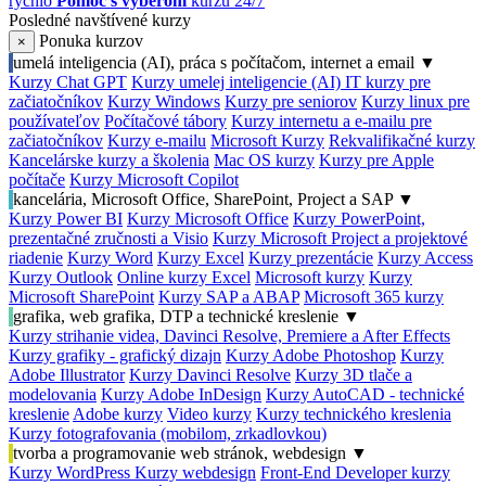
rýchlo
Pomoc s výberom
kurzu 24/7
Posledné navštívené kurzy
Ponuka kurzov
×
umelá inteligencia (AI), práca s počítačom, internet a email
▼
Kurzy Chat GPT
Kurzy umelej inteligencie (AI)
IT kurzy pre
začiatočníkov
Kurzy Windows
Kurzy pre seniorov
Kurzy linux pre
používateľov
Počítačové tábory
Kurzy internetu a e-mailu pre
začiatočníkov
Kurzy e-mailu
Microsoft Kurzy
Rekvalifikačné kurzy
Kancelárske kurzy a školenia
Mac OS kurzy
Kurzy pre Apple
počítače
Kurzy Microsoft Copilot
kancelária, Microsoft Office, SharePoint, Project a SAP
▼
Kurzy Power BI
Kurzy Microsoft Office
Kurzy PowerPoint,
prezentačné zručnosti a Visio
Kurzy Microsoft Project a projektové
riadenie
Kurzy Word
Kurzy Excel
Kurzy prezentácie
Kurzy Access
Kurzy Outlook
Online kurzy Excel
Microsoft kurzy
Kurzy
Microsoft SharePoint
Kurzy SAP a ABAP
Microsoft 365 kurzy
grafika, web grafika, DTP a technické kreslenie
▼
Kurzy strihanie videa, Davinci Resolve, Premiere a After Effects
Kurzy grafiky - grafický dizajn
Kurzy Adobe Photoshop
Kurzy
Adobe Illustrator
Kurzy Davinci Resolve
Kurzy 3D tlače a
modelovania
Kurzy Adobe InDesign
Kurzy AutoCAD - technické
kreslenie
Adobe kurzy
Video kurzy
Kurzy technického kreslenia
Kurzy fotografovania (mobilom, zrkadlovkou)
tvorba a programovanie web stránok, webdesign
▼
Kurzy WordPress
Kurzy webdesign
Front-End Developer kurzy