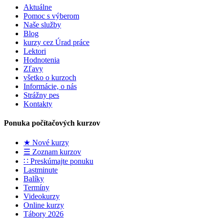
Aktuálne
Pomoc s výberom
Naše služby
Blog
kurzy cez Úrad práce
Lektori
Hodnotenia
Zľavy
všetko o kurzoch
Informácie, o nás
Strážny pes
Kontakty
Ponuka počítačových kurzov
★ Nové kurzy
☰ Zoznam kurzov
∷ Preskúmajte ponuku
Lastminute
Balíky
Termíny
Videokurzy
Online kurzy
Tábory 2026