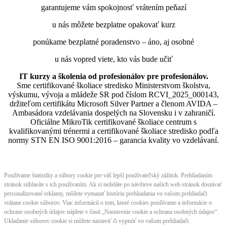
garantujeme vám spokojnosť vrátením peňazí
u nás môžete bezplatne opakovať kurz
ponúkame bezplatné poradenstvo – áno, aj osobné
u nás vopred viete, kto vás bude učiť
IT kurzy a školenia od profesionálov pre profesionálov.
Sme certifikované školiace stredisko Ministerstvom školstva,
výskumu, vývoja a mládeže SR pod číslom RCVI_2025_000143,
držiteľom certifikátu Microsoft Silver Partner a členom AVIDA –
Ambasádora vzdelávania dospelých na Slovensku i v zahraničí.​​​​​​​​​​​​​​​​
Oficiálne MikroTik certifikované školiace centrum s
kvalifikovanými trénermi ​​​​​​​​​​a certifikované školiace stredisko podľa
normy STN EN ISO 9001:2016 – garancia kvality vo vzdelávaní.
Používame štatistiky a súbory cookie pre váš lepší používateľský zážitok. Prehliadaním
stránok súhlasíte s ich používaním. Ak si neželáte po návšteve našich web stránok dostávať
personalizované reklamy, môžete vymazať históriu prehliadania vo vašom prehliadači
vrátane cookie súborov. Viac informácií o tom, ktoré cookies používame a informácie o
ochrane osobných údajov nájdete v časti „Nastavenie cookie a ochrana osobných údajov“.
Ukladanie súborov cookie si môžete nastaviť či vypnúť vo vašom prehliadači.