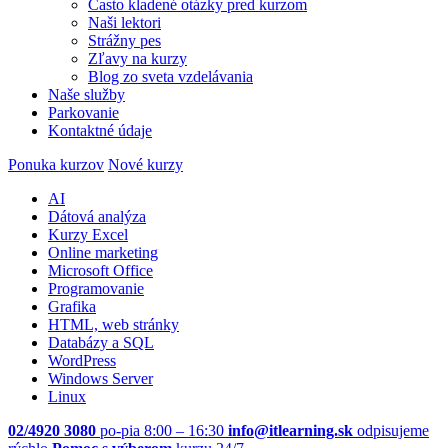
Často kladené otázky pred kurzom
Naši lektori
Strážny pes
Zľavy na kurzy
Blog zo sveta vzdelávania
Naše služby
Parkovanie
Kontaktné údaje
Ponuka kurzov
Nové kurzy
AI
Dátová analýza
Kurzy Excel
Online marketing
Microsoft Office
Programovanie
Grafika
HTML, web stránky
Databázy a SQL
WordPress
Windows Server
Linux
02/4920 3080
po-pia 8:00 – 16:30
info@itlearning.sk
odpisujeme