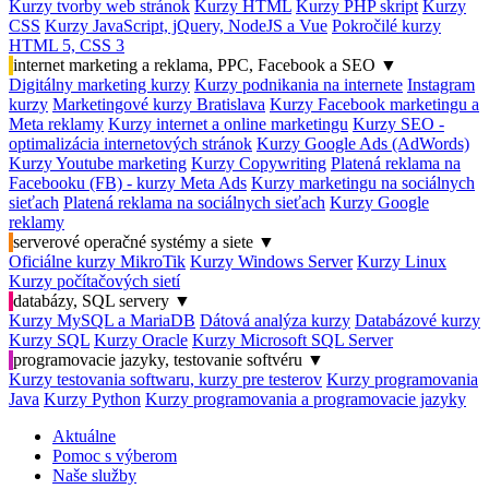
Kurzy tvorby web stránok
Kurzy HTML
Kurzy PHP skript
Kurzy
CSS
Kurzy JavaScript, jQuery, NodeJS a Vue
Pokročilé kurzy
HTML 5, CSS 3
internet marketing a reklama, PPC, Facebook a SEO
▼
Digitálny marketing kurzy
Kurzy podnikania na internete
Instagram
kurzy
Marketingové kurzy Bratislava
Kurzy Facebook marketingu a
Meta reklamy
Kurzy internet a online marketingu
Kurzy SEO -
optimalizácia internetových stránok
Kurzy Google Ads (AdWords)
Kurzy Youtube marketing
Kurzy Copywriting
Platená reklama na
Facebooku (FB) - kurzy Meta Ads
Kurzy marketingu na sociálnych
sieťach
Platená reklama na sociálnych sieťach
Kurzy Google
reklamy
serverové operačné systémy a siete
▼
Oficiálne kurzy MikroTik
Kurzy Windows Server
Kurzy Linux
Kurzy počítačových sietí
databázy, SQL servery
▼
Kurzy MySQL a MariaDB
Dátová analýza kurzy
Databázové kurzy
Kurzy SQL
Kurzy Oracle
Kurzy Microsoft SQL Server
programovacie jazyky, testovanie softvéru
▼
Kurzy testovania softwaru, kurzy pre testerov
Kurzy programovania
Java
Kurzy Python
Kurzy programovania a programovacie jazyky
Aktuálne
Pomoc s výberom
Naše služby