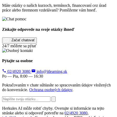
Máte otázky o našich kurzoch, termínoch, financovaní cez úrad
práce alebo firemnom vzdelávaní? Pomôžeme vám hneď.
Získajte odpovede na svoje otázky ihneď
Začať chatovať
24/7 môžete sa pýtať
Pýtajte sa osobne
02/4920 3080
info@itlearning.sk
Po — Pia, 8:00 — 16:30
Pokračovaním v chate súhlasíte so spracovaním údajov vložených
do konverzácie.
Ochrana osobných údajov
.
Herkules AI môže robiť chyby. Overujte si informácie na tejto
stránke alebo si odpoveď potvrďte na
02/4920 3080
,