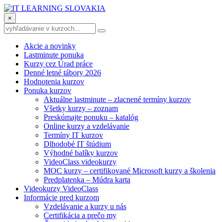
×
Akcie a novinky
Lastminute ponuka
Kurzy cez Úrad práce
Denné letné tábory 2026
Hodnotenia kurzov
Ponuka kurzov
Aktuálne lastminute – zlacnené termíny kurzov
Všetky kurzy – zoznam
Preskúmajte ponuku – katalóg
Online kurzy a vzdelávanie
Termíny IT kurzov
Dlhodobé IT štúdium
Výhodné balíky kurzov
VideoClass videokurzy
MOC kurzy – certifikované Microsoft kurzy a školenia
Predplatenka – Múdra karta
Videokurzy VideoClass
Informácie pred kurzom
Vzdelávanie a kurzy u nás
Certifikácia a prečo my