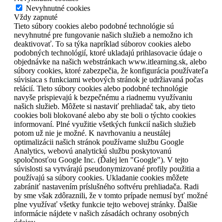
Nevyhnutné cookies
Vždy zapnuté
Tieto súbory cookies alebo podobné technológie sú
nevyhnutné pre fungovanie našich služieb a nemožno ich
deaktivovať. To sa týka napríklad súborov cookies alebo
podobných technológií, ktoré ukladajú prihlasovacie údaje o
objednávke na našich webstránkach www.itlearning.sk, alebo
súbory cookies, ktoré zabezpečia, že konfigurácia používateľa
súvisiaca s funkciami webových stránok je udržiavaná počas
relácií. Tieto súbory cookies alebo podobné technológie
navyše prispievajú k bezpečnému a riadnemu využívaniu
našich služieb. Môžete si nastaviť prehliadač tak, aby tieto
cookies boli blokované alebo aby ste boli o týchto cookies
informovaní. Plné využitie všetkých funkcií našich služieb
potom už nie je možné. K navrhovaniu a neustálej
optimalizácii našich stránok používame službu Google
Analytics, webovú analytickú službu poskytovanú
spoločnosťou Google Inc. (Ďalej len "Google"). V tejto
súvislosti sa vytvárajú pseudonymizované profily použitia a
používajú sa súbory cookies. Ukladanie cookies môžete
zabrániť nastavením príslušného softvéru prehliadača. Radi
by sme však zdôraznili, že v tomto prípade nemusí byť možné
plne využívať všetky funkcie tejto webovej stránky. Ďalšie
informácie nájdete v našich zásadách ochrany osobných