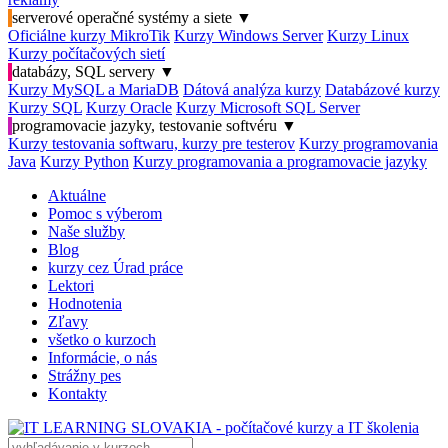
serverové operačné systémy a siete
▼
Oficiálne kurzy MikroTik
Kurzy Windows Server
Kurzy Linux
Kurzy počítačových sietí
databázy, SQL servery
▼
Kurzy MySQL a MariaDB
Dátová analýza kurzy
Databázové kurzy
Kurzy SQL
Kurzy Oracle
Kurzy Microsoft SQL Server
programovacie jazyky, testovanie softvéru
▼
Kurzy testovania softwaru, kurzy pre testerov
Kurzy programovania
Java
Kurzy Python
Kurzy programovania a programovacie jazyky
Aktuálne
Pomoc s výberom
Naše služby
Blog
kurzy cez Úrad práce
Lektori
Hodnotenia
Zľavy
všetko o kurzoch
Informácie, o nás
Strážny pes
Kontakty