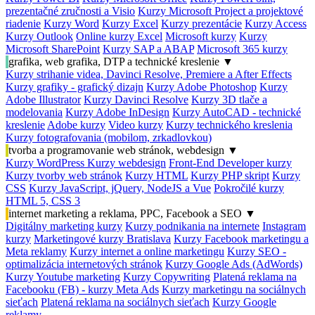
prezentačné zručnosti a Visio
Kurzy Microsoft Project a projektové
riadenie
Kurzy Word
Kurzy Excel
Kurzy prezentácie
Kurzy Access
Kurzy Outlook
Online kurzy Excel
Microsoft kurzy
Kurzy
Microsoft SharePoint
Kurzy SAP a ABAP
Microsoft 365 kurzy
grafika, web grafika, DTP a technické kreslenie
▼
Kurzy strihanie videa, Davinci Resolve, Premiere a After Effects
Kurzy grafiky - grafický dizajn
Kurzy Adobe Photoshop
Kurzy
Adobe Illustrator
Kurzy Davinci Resolve
Kurzy 3D tlače a
modelovania
Kurzy Adobe InDesign
Kurzy AutoCAD - technické
kreslenie
Adobe kurzy
Video kurzy
Kurzy technického kreslenia
Kurzy fotografovania (mobilom, zrkadlovkou)
tvorba a programovanie web stránok, webdesign
▼
Kurzy WordPress
Kurzy webdesign
Front-End Developer kurzy
Kurzy tvorby web stránok
Kurzy HTML
Kurzy PHP skript
Kurzy
CSS
Kurzy JavaScript, jQuery, NodeJS a Vue
Pokročilé kurzy
HTML 5, CSS 3
internet marketing a reklama, PPC, Facebook a SEO
▼
Digitálny marketing kurzy
Kurzy podnikania na internete
Instagram
kurzy
Marketingové kurzy Bratislava
Kurzy Facebook marketingu a
Meta reklamy
Kurzy internet a online marketingu
Kurzy SEO -
optimalizácia internetových stránok
Kurzy Google Ads (AdWords)
Kurzy Youtube marketing
Kurzy Copywriting
Platená reklama na
Facebooku (FB) - kurzy Meta Ads
Kurzy marketingu na sociálnych
sieťach
Platená reklama na sociálnych sieťach
Kurzy Google
reklamy