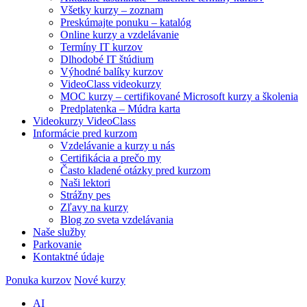
Všetky kurzy – zoznam
Preskúmajte ponuku – katalóg
Online kurzy a vzdelávanie
Termíny IT kurzov
Dlhodobé IT štúdium
Výhodné balíky kurzov
VideoClass videokurzy
MOC kurzy – certifikované Microsoft kurzy a školenia
Predplatenka – Múdra karta
Videokurzy VideoClass
Informácie pred kurzom
Vzdelávanie a kurzy u nás
Certifikácia a prečo my
Často kladené otázky pred kurzom
Naši lektori
Strážny pes
Zľavy na kurzy
Blog zo sveta vzdelávania
Naše služby
Parkovanie
Kontaktné údaje
Ponuka kurzov
Nové kurzy
AI