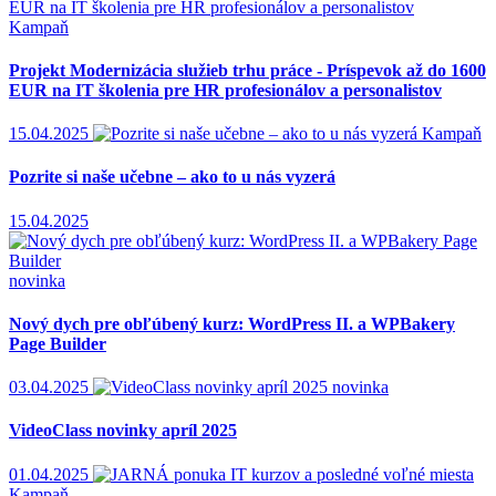
Kampaň
Projekt Modernizácia služieb trhu práce - Príspevok až do 1600
EUR na IT školenia pre HR profesionálov a personalistov
15.04.2025
Kampaň
Pozrite si naše učebne – ako to u nás vyzerá
15.04.2025
novinka
Nový dych pre obľúbený kurz: WordPress II. a WPBakery
Page Builder
03.04.2025
novinka
VideoClass novinky apríl 2025
01.04.2025
Kampaň