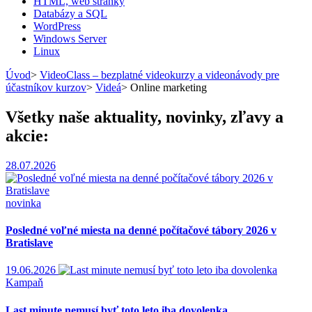
HTML, web stránky
Databázy a SQL
WordPress
Windows Server
Linux
Úvod
>
VideoClass – bezplatné videokurzy a videonávody pre
účastníkov kurzov
>
Videá
>
Online marketing
Všetky naše aktuality, novinky, zľavy a
akcie:
28.07.2026
novinka
Posledné voľné miesta na denné počítačové tábory 2026 v
Bratislave
19.06.2026
Kampaň
Last minute nemusí byť toto leto iba dovolenka