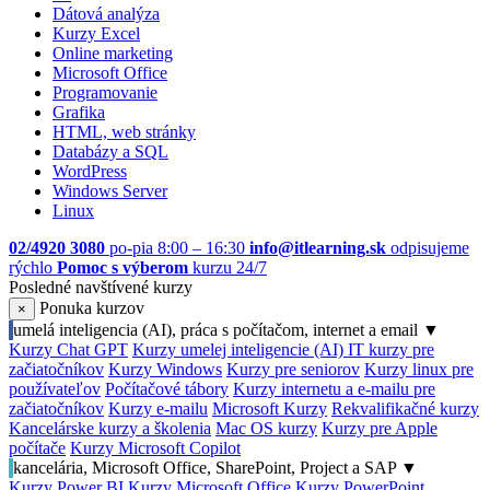
Dátová analýza
Kurzy Excel
Online marketing
Microsoft Office
Programovanie
Grafika
HTML, web stránky
Databázy a SQL
WordPress
Windows Server
Linux
02/4920 3080
po-pia 8:00 – 16:30
info@itlearning.sk
odpisujeme
rýchlo
Pomoc s výberom
kurzu 24/7
Posledné navštívené kurzy
Ponuka kurzov
×
umelá inteligencia (AI), práca s počítačom, internet a email
▼
Kurzy Chat GPT
Kurzy umelej inteligencie (AI)
IT kurzy pre
začiatočníkov
Kurzy Windows
Kurzy pre seniorov
Kurzy linux pre
používateľov
Počítačové tábory
Kurzy internetu a e-mailu pre
začiatočníkov
Kurzy e-mailu
Microsoft Kurzy
Rekvalifikačné kurzy
Kancelárske kurzy a školenia
Mac OS kurzy
Kurzy pre Apple
počítače
Kurzy Microsoft Copilot
kancelária, Microsoft Office, SharePoint, Project a SAP
▼
Kurzy Power BI
Kurzy Microsoft Office
Kurzy PowerPoint,