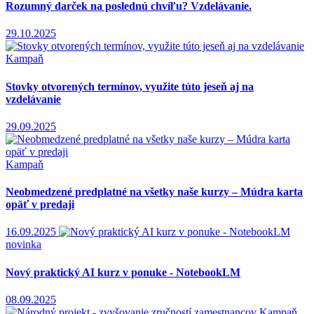
Rozumný darček na poslednú chvíľu? Vzdelávanie.
29.10.2025
Kampaň
Stovky otvorených termínov, využite túto jeseň aj na
vzdelávanie
29.09.2025
Kampaň
Neobmedzené predplatné na všetky naše kurzy – Múdra karta
opäť v predaji
16.09.2025
novinka
Nový praktický AI kurz v ponuke - NotebookLM
08.09.2025
Kampaň