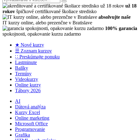
už 18
rokov
špičkové certifikované školiace stredisko
absolvujte naše
IT kurzy online, alebo prezenčne v Bratislave
100% garancia
spokojnosti, opakovanie kurzu zadarmo
★ Nové kurzy
☰ Zoznam kurzov
∷ Preskúmajte ponuku
Lastminute
Balíky
Termíny
Videokurzy
Online kurzy
Tábory 2026
AI
Dátová analýza
Kurzy Excel
Online marketing
Microsoft Office
Programovanie
Grafika