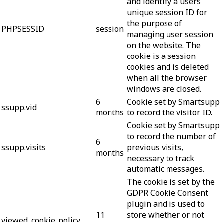
and identify a users'
unique session ID for
the purpose of
PHPSESSID
session
managing user session
on the website. The
cookie is a session
cookies and is deleted
when all the browser
windows are closed.
6
Cookie set by Smartsupp
ssupp.vid
months
to record the visitor ID.
Cookie set by Smartsupp
to record the number of
6
ssupp.visits
previous visits,
months
necessary to track
automatic messages.
The cookie is set by the
GDPR Cookie Consent
plugin and is used to
11
store whether or not
viewed_cookie_policy