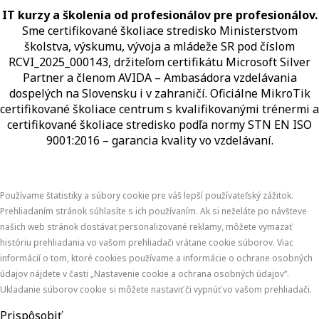
IT kurzy a školenia od profesionálov pre profesionálov.
Sme certifikované školiace stredisko Ministerstvom
školstva, výskumu, vývoja a mládeže SR pod číslom
RCVI_2025_000143, držiteľom certifikátu Microsoft Silver
Partner a členom AVIDA – Ambasádora vzdelávania
dospelých na Slovensku i v zahraničí.​​​​​​​​​​​​​​​​ Oficiálne MikroTik
certifikované školiace centrum s kvalifikovanými trénermi ​​​​​​​​​​a
certifikované školiace stredisko podľa normy STN EN ISO
9001:2016 – garancia kvality vo vzdelávaní.
Používame štatistiky a súbory cookie pre váš lepší používateľský zážitok.
Prehliadaním stránok súhlasíte s ich používaním. Ak si neželáte po návšteve
našich web stránok dostávať personalizované reklamy, môžete vymazať
históriu prehliadania vo vašom prehliadači vrátane cookie súborov. Viac
informácií o tom, ktoré cookies používame a informácie o ochrane osobných
údajov nájdete v časti „Nastavenie cookie a ochrana osobných údajov“.
Ukladanie súborov cookie si môžete nastaviť či vypnúť vo vašom prehliadači.
Prispôsobiť