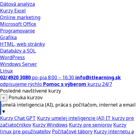
Dátová analýza
Kurzy Excel
Online marketing
Microsoft Office
Programovanie
Grafika
HTML, web stránky
Databázy a SQL
WordPress
Windows Server
Linux
02/4920 3080
po-pia 8:00 – 16:30
info@itlearning.sk
odpisujeme rýchlo
Pomoc s výberom
kurzu 24/7
Posledné navštívené kurzy
Ponuka kurzov
×
umelá inteligencia (AI), práca s počítačom, internet a email
▼
Kurzy Chat GPT
Kurzy umelej inteligencie (AI)
IT kurzy pre
začiatočníkov
Kurzy Windows
Kurzy pre seniorov
Kurzy
linux pre používateľov
Počítačové tábory
Kurzy internetu a