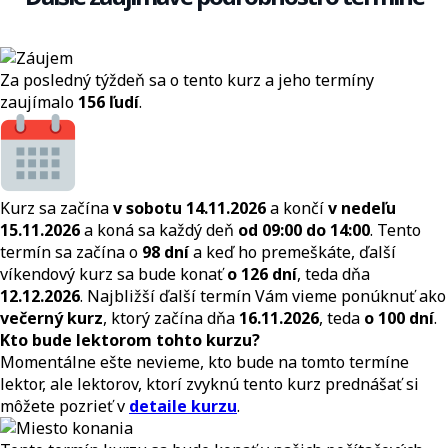
Za posledný týždeň sa o tento kurz a jeho termíny
zaujímalo
156 ľudí
.
Kurz sa začína
v sobotu 14.11.2026
a končí
v nedeľu
15.11.2026
a koná sa každý deň
od 09:00 do 14:00
. Tento
termín sa začína o
98 dní
a keď ho premeškáte, ďalší
víkendový kurz sa bude konať
o 126 dní
, teda dňa
12.12.2026
. Najbližší ďalší termín Vám vieme ponúknuť ako
večerný kurz
, ktorý začína dňa
16.11.2026
, teda
o 100 dní
.
Kto bude lektorom tohto kurzu?
Momentálne ešte nevieme, kto bude na tomto termíne
lektor, ale lektorov, ktorí zvyknú tento kurz prednášať si
môžete pozrieť v
detaile kurzu
.