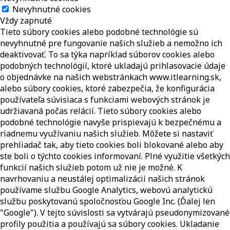
Nevyhnutné cookies
Vždy zapnuté
Tieto súbory cookies alebo podobné technológie sú
nevyhnutné pre fungovanie našich služieb a nemožno ich
deaktivovať. To sa týka napríklad súborov cookies alebo
podobných technológií, ktoré ukladajú prihlasovacie údaje
o objednávke na našich webstránkach www.itlearning.sk,
alebo súbory cookies, ktoré zabezpečia, že konfigurácia
používateľa súvisiaca s funkciami webových stránok je
udržiavaná počas relácií. Tieto súbory cookies alebo
podobné technológie navyše prispievajú k bezpečnému a
riadnemu využívaniu našich služieb. Môžete si nastaviť
prehliadač tak, aby tieto cookies boli blokované alebo aby
ste boli o týchto cookies informovaní. Plné využitie všetkých
funkcií našich služieb potom už nie je možné. K
navrhovaniu a neustálej optimalizácii našich stránok
používame službu Google Analytics, webovú analytickú
službu poskytovanú spoločnosťou Google Inc. (Ďalej len
"Google"). V tejto súvislosti sa vytvárajú pseudonymizované
profily použitia a používajú sa súbory cookies. Ukladanie