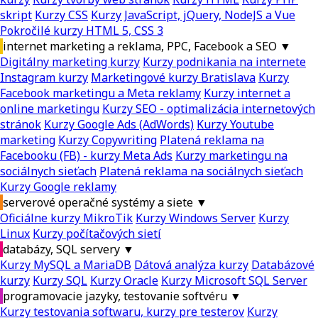
skript
Kurzy CSS
Kurzy JavaScript, jQuery, NodeJS a Vue
Pokročilé kurzy HTML 5, CSS 3
internet marketing a reklama, PPC, Facebook a SEO
▼
Digitálny marketing kurzy
Kurzy podnikania na internete
Instagram kurzy
Marketingové kurzy Bratislava
Kurzy
Facebook marketingu a Meta reklamy
Kurzy internet a
online marketingu
Kurzy SEO - optimalizácia internetových
stránok
Kurzy Google Ads (AdWords)
Kurzy Youtube
marketing
Kurzy Copywriting
Platená reklama na
Facebooku (FB) - kurzy Meta Ads
Kurzy marketingu na
sociálnych sieťach
Platená reklama na sociálnych sieťach
Kurzy Google reklamy
serverové operačné systémy a siete
▼
Oficiálne kurzy MikroTik
Kurzy Windows Server
Kurzy
Linux
Kurzy počítačových sietí
databázy, SQL servery
▼
Kurzy MySQL a MariaDB
Dátová analýza kurzy
Databázové
kurzy
Kurzy SQL
Kurzy Oracle
Kurzy Microsoft SQL Server
programovacie jazyky, testovanie softvéru
▼
Kurzy testovania softwaru, kurzy pre testerov
Kurzy