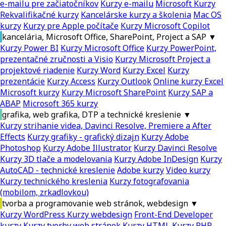
e-mailu pre začiatočníkov
Kurzy e-mailu
Microsoft Kurzy
Rekvalifikačné kurzy
Kancelárske kurzy a školenia
Mac OS
kurzy
Kurzy pre Apple počítače
Kurzy Microsoft Copilot
kancelária, Microsoft Office, SharePoint, Project a SAP
▼
Kurzy Power BI
Kurzy Microsoft Office
Kurzy PowerPoint,
prezentačné zručnosti a Visio
Kurzy Microsoft Project a
projektové riadenie
Kurzy Word
Kurzy Excel
Kurzy
prezentácie
Kurzy Access
Kurzy Outlook
Online kurzy Excel
Microsoft kurzy
Kurzy Microsoft SharePoint
Kurzy SAP a
ABAP
Microsoft 365 kurzy
grafika, web grafika, DTP a technické kreslenie
▼
Kurzy strihanie videa, Davinci Resolve, Premiere a After
Effects
Kurzy grafiky - grafický dizajn
Kurzy Adobe
Photoshop
Kurzy Adobe Illustrator
Kurzy Davinci Resolve
Kurzy 3D tlače a modelovania
Kurzy Adobe InDesign
Kurzy
AutoCAD - technické kreslenie
Adobe kurzy
Video kurzy
Kurzy technického kreslenia
Kurzy fotografovania
(mobilom, zrkadlovkou)
tvorba a programovanie web stránok, webdesign
▼
Kurzy WordPress
Kurzy webdesign
Front-End Developer
kurzy
Kurzy tvorby web stránok
Kurzy HTML
Kurzy PHP