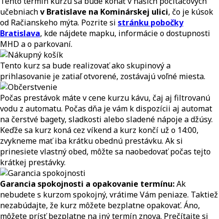
Tento termín kurzu sa bude konať v našich počítačových
učebniach
v Bratislave na Kominárskej ulici
, čo je kúsok
od Račianskeho mýta. Pozrite si
stránku pobočky
Bratislava
, kde nájdete mapku, informácie o dostupnosti
MHD a o parkovaní.
Tento kurz sa bude realizovať ako skupinový a
prihlasovanie je zatiaľ otvorené, zostávajú voľné miesta.
Počas prestávok máte v cene kurzu kávu, čaj aj filtrovanú
vodu z automatu. Počas dňa je vám k dispozícii aj automat
na čerstvé bagety, sladkosti alebo sladené nápoje a džúsy.
Keďže sa kurz koná cez víkend a kurz končí už o 14:00,
zvykneme mať iba krátku obednú prestávku. Ak si
prinesiete vlastný obed, môžte sa naobedovať počas tejto
krátkej prestávky.
Garancia spokojnosti a opakovanie termínu:
Ak
nebudete s kurzom spokojný, vrátime Vám peniaze. Taktiež
nezabúdajte, že kurz môžete bezplatne opakovať. Áno,
môžete prísť bezplatne na iný termín znova. Prečítajte si