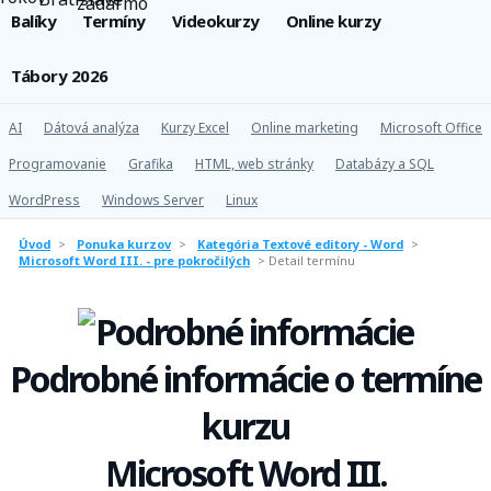
Balíky
Termíny
Videokurzy
Online kurzy
Tábory 2026
AI
Dátová analýza
Kurzy Excel
Online marketing
Microsoft Office
Programovanie
Grafika
HTML, web stránky
Databázy a SQL
WordPress
Windows Server
Linux
Úvod
>
Ponuka kurzov
>
Kategória Textové editory - Word
>
Microsoft Word III. - pre pokročilých
>
Detail termínu
Podrobné informácie o termíne
kurzu
Microsoft Word III.