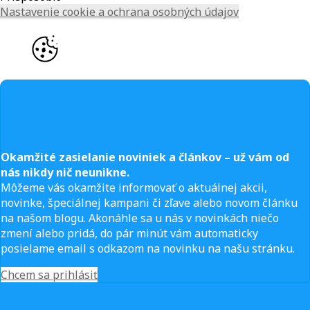
Nastavenie cookie a ochrana osobných údajov
Okamžité zasielanie noviniek a článkov – u
ž vám od
nás nikdy nič neunikne.
Môžeme vás okamžite informovať o aktuálnej akcii,
novinke, špeciálnej kampani či zľave alebo novom článku
na našom blogu. Akonáhle sa u nás v novinkách niečo
zmení alebo pridá, do pár minút vám automaticky
posielame email s odkazom na novinku na našu stránku.
Chcem sa prihlásiť