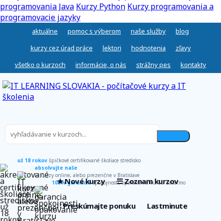
programovania Java
Kurzy Python
Kurzy programovania a
programovacie jazyky
aktuálne
pomoc s výberom
naše služby
blog
kurzy cez úrad práce
lektori
hodnotenia
zľavy
všetko o kurzoch
informácie, o nás
strážny pes
kontakty
už 18 rokov
špičkové certifikované školiace stredisko
absolvujte naše
IT kurzy online, alebo prezenčne v Bratislave
★ Nové kurzy
☰ Zoznam kurzov
100% garancia
spokojnosti, opakovanie kurzu zadarmo
∷ Preskúmajte ponuku
Lastminute