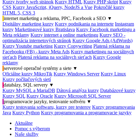
Kurzy tvorby web stránok
Kurzy HTML
Kurzy PHP skript
Kurzy
CSS
Kurzy JavaScript, jQuery, NodeJS a Vue
Pokročilé kurzy
HTML 5, CSS 3
internet marketing a reklama, PPC, Facebook a SEO
▼
Digitálny marketing kurzy
Kurzy podnikania na internete
Instagram
kurzy
Marketingové kurzy Bratislava
Kurzy Facebook marketingu a
Meta reklamy
Kurzy internet a online marketingu
Kurzy SEO -
optimalizácia internetových stránok
Kurzy Google Ads (AdWords)
Kurzy Youtube marketing
Kurzy Copywriting
Platená reklama na
Facebooku (FB) - kurzy Meta Ads
Kurzy marketingu na sociálnych
sieťach
Platená reklama na sociálnych sieťach
Kurzy Google
reklamy
serverové operačné systémy a siete
▼
Oficiálne kurzy MikroTik
Kurzy Windows Server
Kurzy Linux
Kurzy počítačových sietí
databázy, SQL servery
▼
Kurzy MySQL a MariaDB
Dátová analýza kurzy
Databázové kurzy
Kurzy SQL
Kurzy Oracle
Kurzy Microsoft SQL Server
programovacie jazyky, testovanie softvéru
▼
Kurzy testovania softwaru, kurzy pre testerov
Kurzy programovania
Java
Kurzy Python
Kurzy programovania a programovacie jazyky
Aktuálne
Pomoc s výberom
Naše služby