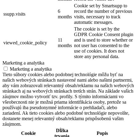
Cookie set by Smartsupp to
6
record the number of previous
ssupp.visits
months
visits, necessary to track
automatic messages.
The cookie is set by the
GDPR Cookie Consent plugin
11
and is used to store whether or
viewed_cookie_policy
months
not user has consented to the
use of cookies. It does not
store any personal data.
Marketing a analytika
Marketing a analytika
Tieto súbory cookies alebo podobnej technológie môžu byť na
našich webových stránkach nastavené nami alebo našimi partnermi,
aby vám zobrazovali relevantný obsah/reklamu na našich webových
stránkach aj na webových stránkach tretích strán. Na základe vašich
záujmov možno vytvoriť tzv. profily. S týmito informáciami vo
všeobecnosti nie je možná priama identifikácia osoby, pretože sa
používajú iba pseudonymné informácie o prehliadači, alebo
zariadení. Ak tieto cookies alebo podobné technológie nepovolíte,
dostanete menej relevantný obsah/reklamu prispôsobenú vašim
záujmom.
Dĺžka
Cookie
Popis
trvania