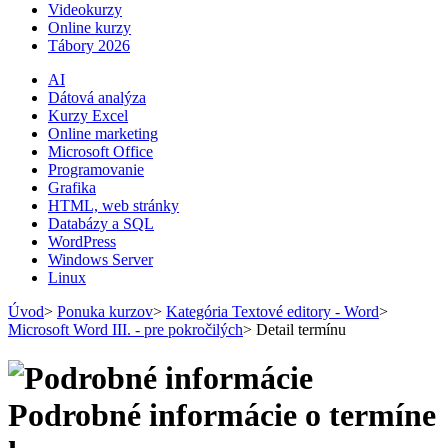
Videokurzy
Online kurzy
Tábory 2026
AI
Dátová analýza
Kurzy Excel
Online marketing
Microsoft Office
Programovanie
Grafika
HTML, web stránky
Databázy a SQL
WordPress
Windows Server
Linux
Úvod
>
Ponuka kurzov
>
Kategória Textové editory - Word
>
Microsoft Word III. - pre pokročilých
>
Detail termínu
Podrobné informácie o termíne