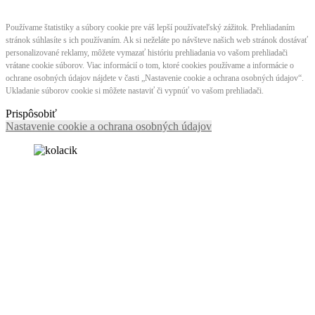
Používame štatistiky a súbory cookie pre váš lepší používateľský zážitok. Prehliadaním
stránok súhlasíte s ich používaním. Ak si neželáte po návšteve našich web stránok dostávať
personalizované reklamy, môžete vymazať históriu prehliadania vo vašom prehliadači
vrátane cookie súborov. Viac informácií o tom, ktoré cookies používame a informácie o
ochrane osobných údajov nájdete v časti „Nastavenie cookie a ochrana osobných údajov“.
Ukladanie súborov cookie si môžete nastaviť či vypnúť vo vašom prehliadači.
Prispôsobiť
Nastavenie cookie a ochrana osobných údajov