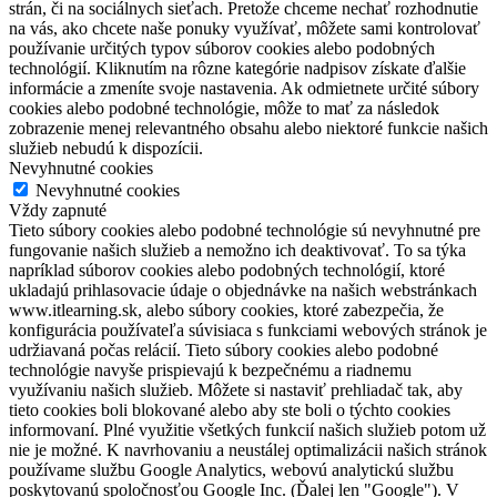
strán, či na sociálnych sieťach. Pretože chceme nechať rozhodnutie
na vás, ako chcete naše ponuky využívať, môžete sami kontrolovať
používanie určitých typov súborov cookies alebo podobných
technológií. Kliknutím na rôzne kategórie nadpisov získate ďalšie
informácie a zmeníte svoje nastavenia. Ak odmietnete určité súbory
cookies alebo podobné technológie, môže to mať za následok
zobrazenie menej relevantného obsahu alebo niektoré funkcie našich
služieb nebudú k dispozícii.
Nevyhnutné cookies
Nevyhnutné cookies
Vždy zapnuté
Tieto súbory cookies alebo podobné technológie sú nevyhnutné pre
fungovanie našich služieb a nemožno ich deaktivovať. To sa týka
napríklad súborov cookies alebo podobných technológií, ktoré
ukladajú prihlasovacie údaje o objednávke na našich webstránkach
www.itlearning.sk, alebo súbory cookies, ktoré zabezpečia, že
konfigurácia používateľa súvisiaca s funkciami webových stránok je
udržiavaná počas relácií. Tieto súbory cookies alebo podobné
technológie navyše prispievajú k bezpečnému a riadnemu
využívaniu našich služieb. Môžete si nastaviť prehliadač tak, aby
tieto cookies boli blokované alebo aby ste boli o týchto cookies
informovaní. Plné využitie všetkých funkcií našich služieb potom už
nie je možné. K navrhovaniu a neustálej optimalizácii našich stránok
používame službu Google Analytics, webovú analytickú službu
poskytovanú spoločnosťou Google Inc. (Ďalej len "Google"). V