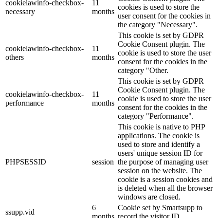
cookielawinfo-checkbox-
11
cookies is used to store the
necessary
months
user consent for the cookies in
the category "Necessary".
This cookie is set by GDPR
Cookie Consent plugin. The
cookielawinfo-checkbox-
11
cookie is used to store the user
others
months
consent for the cookies in the
category "Other.
This cookie is set by GDPR
Cookie Consent plugin. The
cookielawinfo-checkbox-
11
cookie is used to store the user
performance
months
consent for the cookies in the
category "Performance".
This cookie is native to PHP
applications. The cookie is
used to store and identify a
users' unique session ID for
PHPSESSID
session
the purpose of managing user
session on the website. The
cookie is a session cookies and
is deleted when all the browser
windows are closed.
6
Cookie set by Smartsupp to
ssupp.vid
months
record the visitor ID.