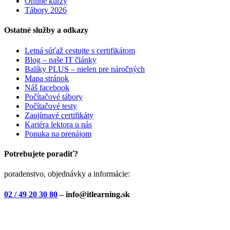
Online kurzy
Tábory 2026
Ostatné služby a odkazy
Letná súťaž cestujte s certifikátom
Blog – naše IT články
Balíky PLUS – nielen pre náročných
Mapa stránok
Náš facebook
Počítačové tábory
Počítačové testy
Zaujímavé certifikáty
Kariéra lektora u nás
Ponuka na prenájom
Potrebujete poradiť?
poradenstvo, objednávky a informácie:
02 / 49 20 30 80
– info@itlearning.sk