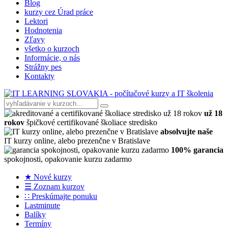
Blog
kurzy cez Úrad práce
Lektori
Hodnotenia
Zľavy
všetko o kurzoch
Informácie, o nás
Strážny pes
Kontakty
už 18
rokov
špičkové certifikované školiace stredisko
absolvujte naše
IT kurzy online, alebo prezenčne v Bratislave
100% garancia
spokojnosti, opakovanie kurzu zadarmo
★ Nové kurzy
☰ Zoznam kurzov
∷ Preskúmajte ponuku
Lastminute
Balíky
Termíny