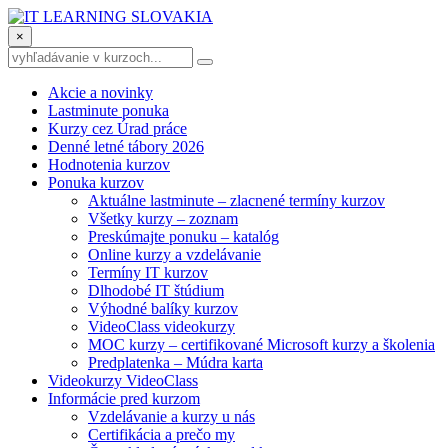
×
Akcie a novinky
Lastminute ponuka
Kurzy cez Úrad práce
Denné letné tábory 2026
Hodnotenia kurzov
Ponuka kurzov
Aktuálne lastminute – zlacnené termíny kurzov
Všetky kurzy – zoznam
Preskúmajte ponuku – katalóg
Online kurzy a vzdelávanie
Termíny IT kurzov
Dlhodobé IT štúdium
Výhodné balíky kurzov
VideoClass videokurzy
MOC kurzy – certifikované Microsoft kurzy a školenia
Predplatenka – Múdra karta
Videokurzy VideoClass
Informácie pred kurzom
Vzdelávanie a kurzy u nás
Certifikácia a prečo my