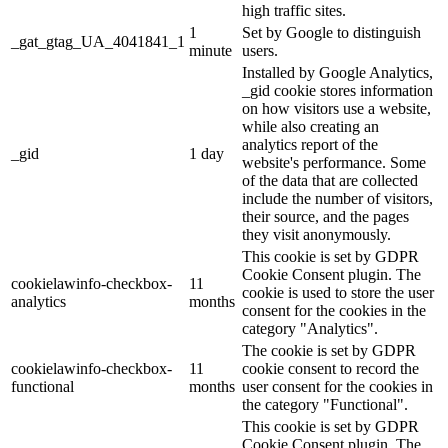
high traffic sites.
1
Set by Google to distinguish
_gat_gtag_UA_4041841_1
minute
users.
Installed by Google Analytics,
_gid cookie stores information
on how visitors use a website,
while also creating an
analytics report of the
_gid
1 day
website's performance. Some
of the data that are collected
include the number of visitors,
their source, and the pages
they visit anonymously.
This cookie is set by GDPR
Cookie Consent plugin. The
cookielawinfo-checkbox-
11
cookie is used to store the user
analytics
months
consent for the cookies in the
category "Analytics".
The cookie is set by GDPR
cookielawinfo-checkbox-
11
cookie consent to record the
functional
months
user consent for the cookies in
the category "Functional".
This cookie is set by GDPR
Cookie Consent plugin. The