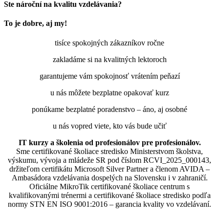
Ste nároční na kvalitu vzdelávania?
To je dobre, aj my!
tisíce spokojných zákazníkov ročne
zakladáme si na kvalitných lektoroch
garantujeme vám spokojnosť vrátením peňazí
u nás môžete bezplatne opakovať kurz
ponúkame bezplatné poradenstvo – áno, aj osobné
u nás vopred viete, kto vás bude učiť
IT kurzy a školenia od profesionálov pre profesionálov.
Sme certifikované školiace stredisko Ministerstvom školstva,
výskumu, vývoja a mládeže SR pod číslom RCVI_2025_000143,
držiteľom certifikátu Microsoft Silver Partner a členom AVIDA –
Ambasádora vzdelávania dospelých na Slovensku i v zahraničí.​​​​​​​​​​​​​​​​
Oficiálne MikroTik certifikované školiace centrum s
kvalifikovanými trénermi ​​​​​​​​​​a certifikované školiace stredisko podľa
normy STN EN ISO 9001:2016 – garancia kvality vo vzdelávaní.