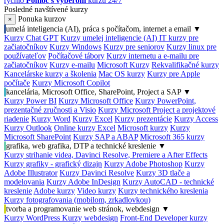
rýchlo
Pomoc s výberom
kurzu 24/7
Posledné navštívené kurzy
Ponuka kurzov
×
umelá inteligencia (AI), práca s počítačom, internet a email
▼
Kurzy Chat GPT
Kurzy umelej inteligencie (AI)
IT kurzy pre
začiatočníkov
Kurzy Windows
Kurzy pre seniorov
Kurzy linux pre
používateľov
Počítačové tábory
Kurzy internetu a e-mailu pre
začiatočníkov
Kurzy e-mailu
Microsoft Kurzy
Rekvalifikačné kurzy
Kancelárske kurzy a školenia
Mac OS kurzy
Kurzy pre Apple
počítače
Kurzy Microsoft Copilot
kancelária, Microsoft Office, SharePoint, Project a SAP
▼
Kurzy Power BI
Kurzy Microsoft Office
Kurzy PowerPoint,
prezentačné zručnosti a Visio
Kurzy Microsoft Project a projektové
riadenie
Kurzy Word
Kurzy Excel
Kurzy prezentácie
Kurzy Access
Kurzy Outlook
Online kurzy Excel
Microsoft kurzy
Kurzy
Microsoft SharePoint
Kurzy SAP a ABAP
Microsoft 365 kurzy
grafika, web grafika, DTP a technické kreslenie
▼
Kurzy strihanie videa, Davinci Resolve, Premiere a After Effects
Kurzy grafiky - grafický dizajn
Kurzy Adobe Photoshop
Kurzy
Adobe Illustrator
Kurzy Davinci Resolve
Kurzy 3D tlače a
modelovania
Kurzy Adobe InDesign
Kurzy AutoCAD - technické
kreslenie
Adobe kurzy
Video kurzy
Kurzy technického kreslenia
Kurzy fotografovania (mobilom, zrkadlovkou)
tvorba a programovanie web stránok, webdesign
▼
Kurzy WordPress
Kurzy webdesign
Front-End Developer kurzy