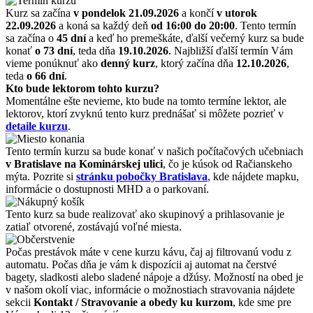
Kurz sa začína
v pondelok 21.09.2026
a končí
v utorok
22.09.2026
a koná sa každý deň
od 16:00 do 20:00
. Tento termín
sa začína o
45 dní
a keď ho premeškáte, ďalší večerný kurz sa bude
konať
o 73 dní
, teda dňa
19.10.2026
. Najbližší ďalší termín Vám
vieme ponúknuť ako
denný kurz
, ktorý začína dňa
12.10.2026
,
teda
o 66 dní
.
Kto bude lektorom tohto kurzu?
Momentálne ešte nevieme, kto bude na tomto termíne lektor, ale
lektorov, ktorí zvyknú tento kurz prednášať si môžete pozrieť v
detaile kurzu
.
Tento termín kurzu sa bude konať v našich počítačových učebniach
v Bratislave na Kominárskej ulici
, čo je kúsok od Račianskeho
mýta. Pozrite si
stránku pobočky Bratislava
, kde nájdete mapku,
informácie o dostupnosti MHD a o parkovaní.
Tento kurz sa bude realizovať ako skupinový a prihlasovanie je
zatiaľ otvorené, zostávajú voľné miesta.
Počas prestávok máte v cene kurzu kávu, čaj aj filtrovanú vodu z
automatu. Počas dňa je vám k dispozícii aj automat na čerstvé
bagety, sladkosti alebo sladené nápoje a džúsy. Možností na obed je
v našom okolí viac, informácie o možnostiach stravovania nájdete
sekcii
Kontakt / Stravovanie a obedy ku kurzom
, kde sme pre