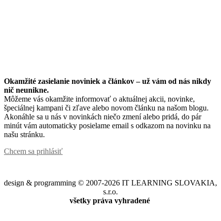
Okamžité zasielanie noviniek a článkov – u
ž vám od nás nikdy
nič neunikne.
Môžeme vás okamžite informovať o aktuálnej akcii, novinke,
špeciálnej kampani či zľave alebo novom článku na našom blogu.
Akonáhle sa u nás v novinkách niečo zmení alebo pridá, do pár
minút vám automaticky posielame email s odkazom na novinku na
našu stránku.
Chcem sa prihlásiť
design & programming © 2007-2026 IT LEARNING SLOVAKIA,
s.r.o.
všetky práva vyhradené