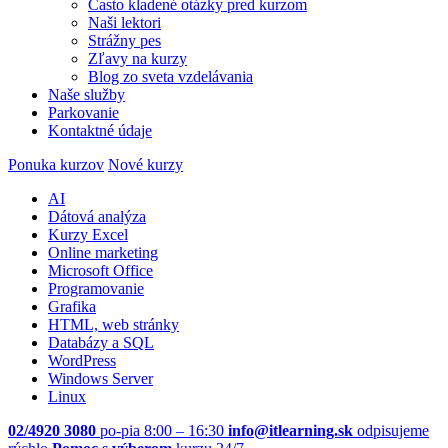
Často kladené otázky pred kurzom
Naši lektori
Strážny pes
Zľavy na kurzy
Blog zo sveta vzdelávania
Naše služby
Parkovanie
Kontaktné údaje
Ponuka kurzov
Nové kurzy
AI
Dátová analýza
Kurzy Excel
Online marketing
Microsoft Office
Programovanie
Grafika
HTML, web stránky
Databázy a SQL
WordPress
Windows Server
Linux
02/4920 3080
po-pia 8:00 – 16:30
info@itlearning.sk
odpisujeme