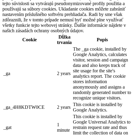
tejto súvislosti sa vytvárajú pseudonymizované profily použitia a
používajú sa súbory cookies. Ukladanie cookies môžete zabrániť
nastavením príslušného softvéru prehliadača. Radi by sme však
zdôraznili, že v tomto prípade nemusí byť možné plne využívať
všetky funkcie tejto webovej stránky. Ďalšie informácie nájdete v
našich zásadách ochrany osobných údajov.
Dĺžka
Cookie
Popis
trvania
The _ga cookie, installed by
Google Analytics, calculates
visitor, session and campaign
data and also keeps track of
site usage for the site's
_ga
2 years
analytics report. The cookie
stores information
anonymously and assigns a
randomly generated number to
recognize unique visitors.
This cookie is installed by
_ga_4H8KDTW0CE
2 years
Google Analytics.
This cookie is installed by
Google Universal Analytics to
1
_gat
restrain request rate and thus
minute
limit the collection of data on